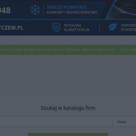
ogle Street View na ulicach Tczewa. Aktualizują mapy
Pod wpływem a
Szukaj w katalogu firm