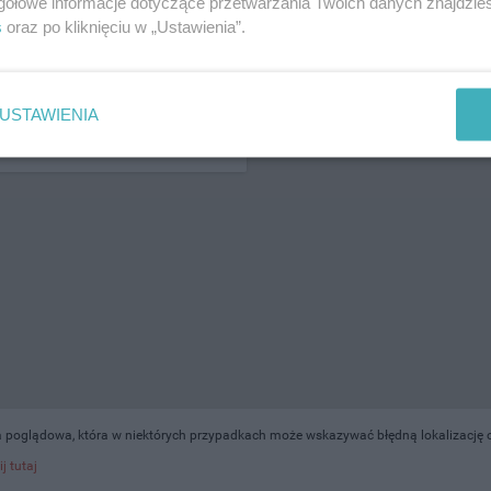
gółowe informacje dotyczące przetwarzania Twoich danych znajdzi
s
oraz po kliknięciu w „Ustawienia”.
ŻONA LOKALIZACJA NA MAPIE
USTAWIENIA
a poglądowa, która w niektórych przypadkach może wskazywać błędną lokalizację o
ij tutaj