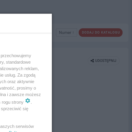
Numer ↑
DODAJ DO KATALOGU
 i przechowujemy
UDOSTĘPNIJ
ory, standardowe
alizowanych reklam,
ie usług. Za zgodą
ych oraz aktywnie
watność, prosimy o
wolna i zawsze możesz
m rogu strony
.
sprzeciwić się
 naszych serwisów