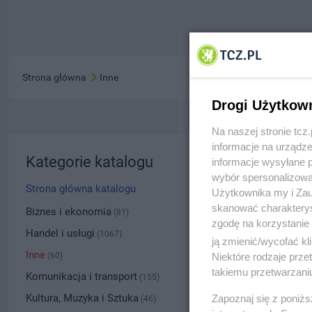
Strona główna
Inne
Drogi Użytkow
Na naszej stronie tc
informacje na urządze
Eko Do
Kategorie katalogu
informacje wysyłane 
wybór spersonalizowan
ul. Kubu
Strona główna katalogu
Użytkownika my i Zau
skanować charakterys
5089
Biznes i ekonomia
(81)
zgodę na korzystanie 
Handel i usługi
(1067)
ją zmienić/wycofać kl
Kategoria
Inne
Niektóre rodzaje prz
(60)
takiemu przetwarzaniu
Komunikacja i transport
(155)
Numer wpisu
Kultura, Muzyka i Sztuka
Zapoznaj się z poniż
(46)