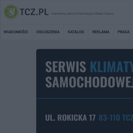
Internetowy Serwis Informacyjny Miasta Tczewa
WIADOMOŚCI
OGŁOSZENIA
KATALOG
REKLAMA
PRACA