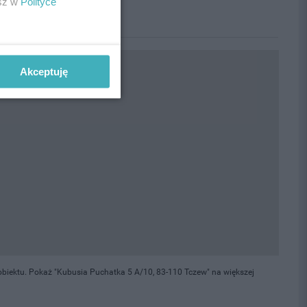
esz w
Polityce
Akceptuję
biektu. Pokaż "Kubusia Puchatka 5 A/10, 83-110 Tczew" na większej