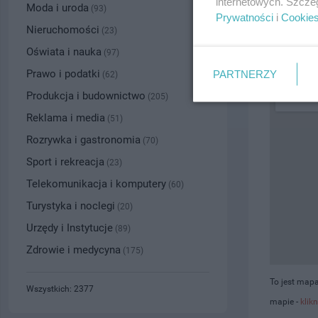
internetowych. Szcze
Moda i uroda
(93)
Prywatności
i
Cookie
PRZYBLI
Nieruchomości
(23)
Oświata i nauka
(97)
Prawo i podatki
PARTNERZY
(62)
Produkcja i budownictwo
(205)
Reklama i media
(51)
Rozrywka i gastronomia
(70)
Sport i rekreacja
(23)
Telekomunikacja i komputery
(60)
Turystyka i noclegi
(20)
Urzędy i Instytucje
(89)
Zdrowie i medycyna
(175)
To jest map
Wszystkich: 2377
mapie -
klikn