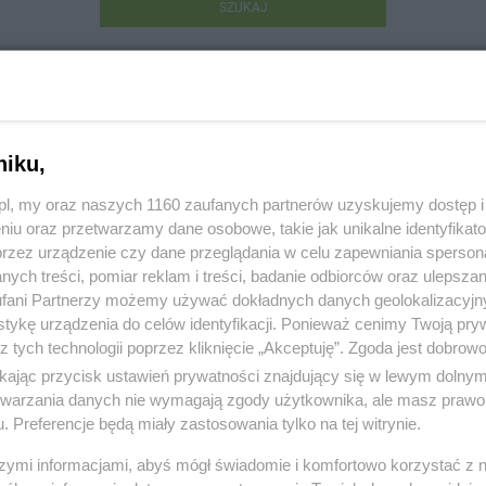
SZUKAJ
niku,
z.pl, my oraz naszych 1160 zaufanych partnerów uzyskujemy dostęp
niu oraz przetwarzamy dane osobowe, takie jak unikalne identyfikat
radeca. Aneta Kamińska.
przez urządzenie czy dane przeglądania w celu zapewniania sperson
ych treści, pomiar reklam i treści, badanie odbiorców oraz ulepszan
sia Puchatka 5 A/10, 83-110 Tczew
fani Partnerzy możemy używać dokładnych danych geolokalizacyjn
tykę urządzenia do celów identyfikacji. Ponieważ cenimy Twoją pry
00919
z tych technologii poprzez kliknięcie „Akceptuję”. Zgoda jest dobro
ikając przycisk ustawień prywatności znajdujący się w lewym dolny
:
Inne
etwarzania danych nie wymagają zgody użytkownika, ale masz prawo 
. Preferencje będą miały zastosowania tylko na tej witrynie.
 2872, wyświetleń: 1564
szymi informacjami, abyś mógł świadomie i komfortowo korzystać z