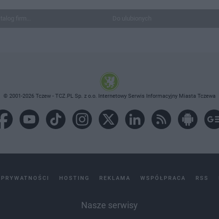
talog firm...
Do ulubionych
© 2001-2026 Tczew - TCZ.PL Sp. z o.o. Internetowy Serwis Informacyjny Miasta Tczewa
 PRYWATNOŚCI
HOSTING
REKLAMA
WSPÓŁPRACA
RSS
Nasze serwisy