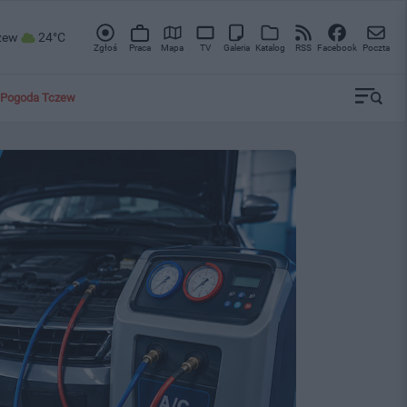
zew
24°C
Zgłoś
Praca
Mapa
TV
Galeria
Katalog
RSS
Facebook
Poczta
Pogoda Tczew