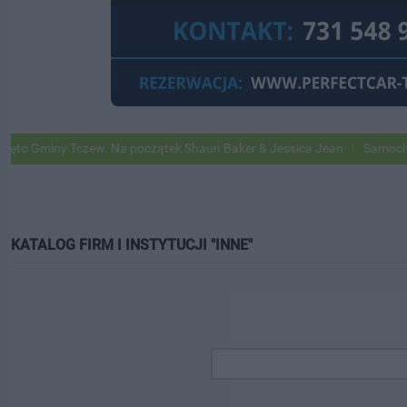
Gminy Tczew. Na początek Shaun Baker & Jessica Jean
Samochody Go
KATALOG FIRM I INSTYTUCJI "INNE"