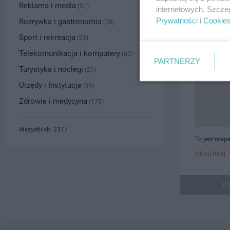
Reklama i media
(51)
internetowych. Szcze
Prywatności
i
Cookie
Rozrywka i gastronomia
(70)
Sport i rekreacja
(23)
Telekomunikacja i komputery
(60)
PARTNERZY
Turystyka i noclegi
(20)
Urzędy i Instytucje
(89)
Zdrowie i medycyna
(175)
Wszystkich: 2377
To jest mapa
kliknij tutaj
Ka