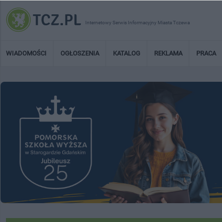
Internetowy Serwis Informacyjny Miasta Tczewa
WIADOMOŚCI
OGŁOSZENIA
KATALOG
REKLAMA
PRACA