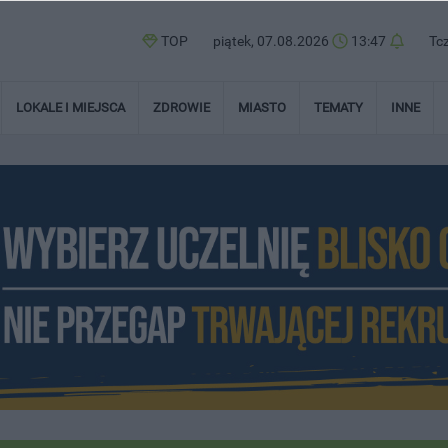
TOP
piątek, 07.08.2026
13:47
Tc
LOKALE I MIEJSCA
ZDROWIE
MIASTO
TEMATY
INNE