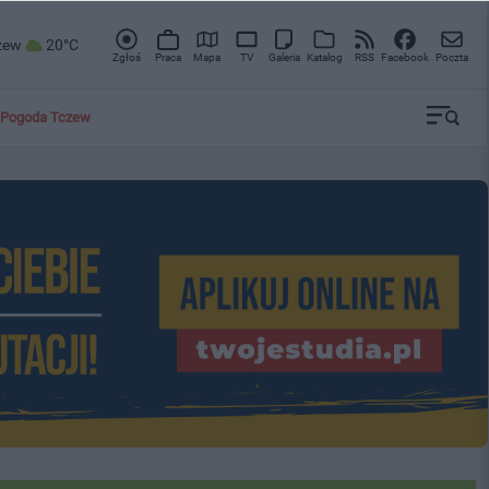
zew
20°C
Zgłoś
Praca
Mapa
TV
Galeria
Katalog
RSS
Facebook
Poczta
Pogoda Tczew