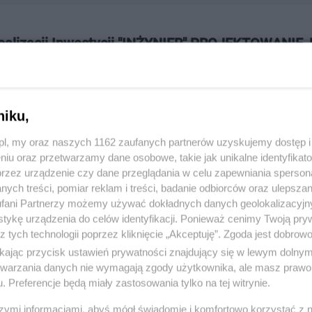
Realizacji Inwestycji "INŻYNIER" PROJEKTOWANIE
sia Puchatka 5/2, 83-110 Tczew
248902lub0585322704
niku,
idoczny po zalogowaniu się
z.pl, my oraz naszych 1162 zaufanych partnerów uzyskujemy dostęp
niu oraz przetwarzamy dane osobowe, takie jak unikalne identyfikat
:
Inne
przez urządzenie czy dane przeglądania w celu zapewniania sperson
ych treści, pomiar reklam i treści, badanie odbiorców oraz ulepszan
 1986, wyświetleń: 2431
fani Partnerzy możemy używać dokładnych danych geolokalizacyjn
tykę urządzenia do celów identyfikacji. Ponieważ cenimy Twoją pry
z tych technologii poprzez kliknięcie „Akceptuję”. Zgoda jest dobro
ŻONA LOKALIZACJA NA MAPIE
ikając przycisk ustawień prywatności znajdujący się w lewym dolny
etwarzania danych nie wymagają zgody użytkownika, ale masz prawo 
. Preferencje będą miały zastosowania tylko na tej witrynie.
szymi informacjami, abyś mógł świadomie i komfortowo korzystać z