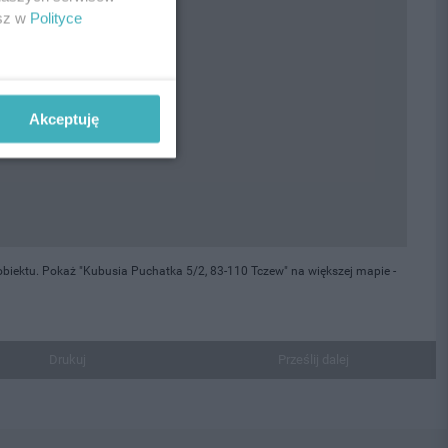
esz w
Polityce
Akceptuję
biektu. Pokaż "Kubusia Puchatka 5/2, 83-110 Tczew" na większej mapie -
Drukuj
Prześlij dalej