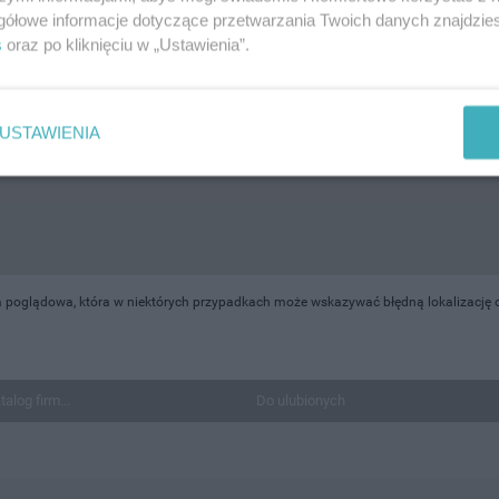
gółowe informacje dotyczące przetwarzania Twoich danych znajdzi
s
oraz po kliknięciu w „Ustawienia”.
USTAWIENIA
 poglądowa, która w niektórych przypadkach może wskazywać błędną lokalizację o
talog firm...
Do ulubionych