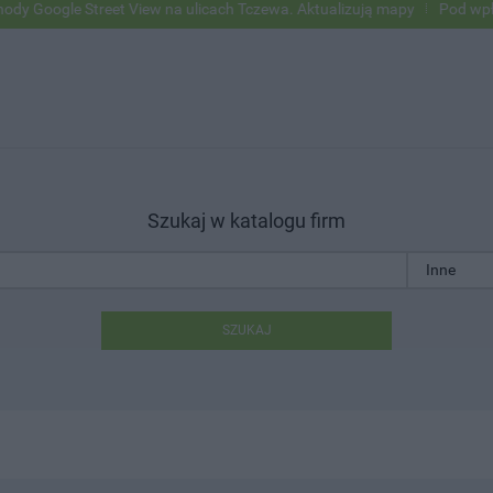
ogle Street View na ulicach Tczewa. Aktualizują mapy
Pod wpływem 
Szukaj w katalogu firm
SZUKAJ