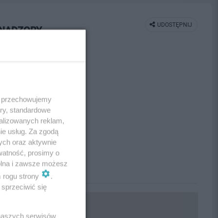
UDOSTĘPNIJ
, NADZORY
 i przechowujemy
ory, standardowe
alizowanych reklam,
ie usług. Za zgodą
ych oraz aktywnie
watność, prosimy o
wolna i zawsze możesz
m rogu strony
.
sprzeciwić się
 naszych serwisów