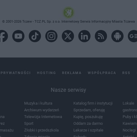
© 2001-2026 Tczew - TCZ.PL Sp. z o.o. Internetowy Serwis Informacyjny Miasta Tczewa
 PRYWATNOŚCI
HOSTING
REKLAMA
WSPÓŁPRACA
RSS
Nasze serwisy
Muzyka i kultura
Katalog firm i instytucji
Lokale
Archiwum wydarzeń
Sprzedam, oferuję
gastron
jna
Telewizja Internetowa
Kupię, poszukuję
Puby i k
rez
Sport
Oddam za darmo
Kawiarn
i masażu
Żłobki i przedszkola
Lekarze i szpitale
Noclegi
a
Zdjęcia miasta
Schody
Apteki