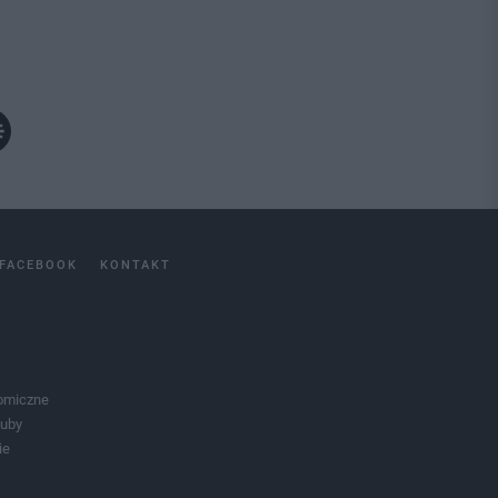
FACEBOOK
KONTAKT
omiczne
luby
ie