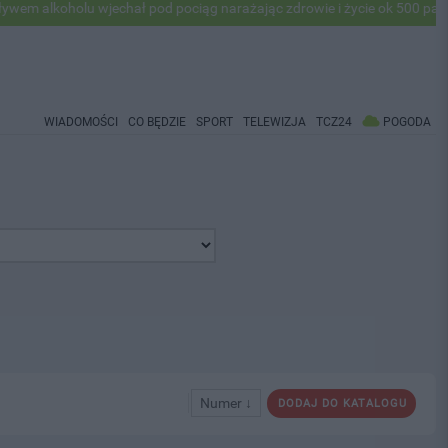
alkoholu wjechał pod pociąg narażając zdrowie i życie ok 500 pasażer
WIADOMOŚCI
CO BĘDZIE
SPORT
TELEWIZJA
TCZ24
POGODA
Numer ↓
DODAJ DO KATALOGU