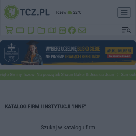
Tczew
22°C
Toggl
naviga
to Gminy Tczew. Na początek Shaun Baker & Jessica Jean
Samochody
KATALOG FIRM I INSTYTUCJI "INNE"
Szukaj w katalogu firm