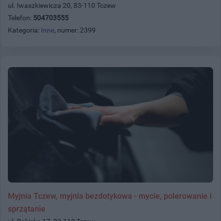
ul. Iwaszkiewicza 20, 83-110 Tczew
Telefon:
504703555
Kategoria:
Inne
, numer: 2399
Myjnia Tczew, myjnia bezdotykowa - mycie, polerowanie i
sprzątanie