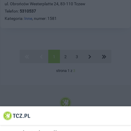
ul. Obrońców Westerplatte 24, 83-110 Tczew
Telefon:
5310537
Kategoria:
Inne
, numer: 1581
1
2
3
strona 1 z
3
© 2001-2026 Tczew - TCZ.PL Sp. z o.o. Internetowy Serwis Informacyjny Miasta
Tczewa