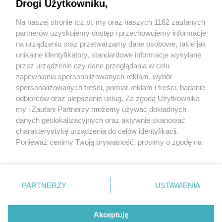
Drogi Użytkowniku,
Na naszej stronie tcz.pl, my oraz naszych 1162 zaufanych
partnerów uzyskujemy dostęp i przechowujemy informacje
na urządzeniu oraz przetwarzamy dane osobowe, takie jak
unikalne identyfikatory, standardowe informacje wysyłane
przez urządzenie czy dane przeglądania w celu
zapewniania spersonalizowanych reklam, wybór
O FIRMIE
POLITYKA PRYWATNOŚCI
HOSTING
spersonalizowanych treści, pomiar reklam i treści, badanie
REKLAMA
WSPÓŁPRACA
RSS
FACEBOOK
KONTAKT
odbiorców oraz ulepszanie usług. Za zgodą Użytkownika
my i Zaufani Partnerzy możemy używać dokładnych
Nasze serwisy
danych geolokalizacyjnych oraz aktywnie skanować
charakterystykę urządzenia do celów identyfikacji.
Aktualności
Muzyka i kultura
Ponieważ cenimy Twoją prywatność, prosimy o zgodę na
Tcz24
Archiwum wydarzeń
korzystanie z tych technologii poprzez kliknięcie
Kronika Policyjna
Telewizja Internetowa
„Akceptuję”. Zgoda jest dobrowolna i zawsze możesz ją
Kalendarz imprez
Sport
zmienić/wycofać klikając przycisk ustawień prywatności
Salony urody i masażu
Żłobki i przedszkola
PARTNERZY
USTAWIENIA
Historia miasta
Zdjęcia miasta
znajdujący się w lewym dolnym rogu strony
. Niektóre
Władze miasta
Zabytki
rodzaje przetwarzania danych nie wymagają zgody
użytkownika, ale masz prawo sprzeciwić się takiemu
Akceptuję
przetwarzaniu. Preferencje będą miały zastosowania tylko