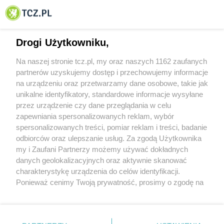
© 2001-2026 Tczew - TCZ.PL Sp. z o.o. Internetowy Serwis Informacyjny Miasta
Tczewa
Drogi Użytkowniku,
Na naszej stronie tcz.pl, my oraz naszych 1162 zaufanych
partnerów uzyskujemy dostęp i przechowujemy informacje
na urządzeniu oraz przetwarzamy dane osobowe, takie jak
unikalne identyfikatory, standardowe informacje wysyłane
przez urządzenie czy dane przeglądania w celu
zapewniania spersonalizowanych reklam, wybór
O FIRMIE
POLITYKA PRYWATNOŚCI
HOSTING
spersonalizowanych treści, pomiar reklam i treści, badanie
REKLAMA
WSPÓŁPRACA
RSS
FACEBOOK
KONTAKT
odbiorców oraz ulepszanie usług. Za zgodą Użytkownika
my i Zaufani Partnerzy możemy używać dokładnych
Nasze serwisy
danych geolokalizacyjnych oraz aktywnie skanować
charakterystykę urządzenia do celów identyfikacji.
Aktualności
Muzyka i kultura
Ponieważ cenimy Twoją prywatność, prosimy o zgodę na
Tcz24
Archiwum wydarzeń
korzystanie z tych technologii poprzez kliknięcie
Kronika Policyjna
Telewizja Internetowa
„Akceptuję”. Zgoda jest dobrowolna i zawsze możesz ją
Kalendarz imprez
Sport
zmienić/wycofać klikając przycisk ustawień prywatności
Salony urody i masażu
Żłobki i przedszkola