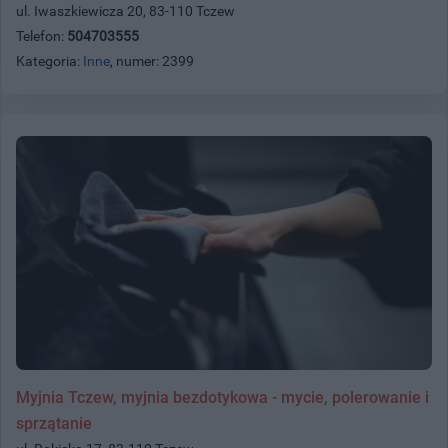
ul. Iwaszkiewicza 20, 83-110 Tczew
Telefon:
504703555
Kategoria:
Inne
, numer: 2399
Myjnia Tczew, myjnia bezdotykowa - mycie, polerowanie i
sprzątanie