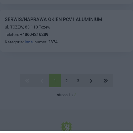
SERWIS/NAPRAWA OKIEN PCV I ALUMINIUM
ul. TCZEW, 83-110 Tczew
Telefon:
+48604216289
Kategoria:
Inne
, numer: 2874
1
2
3
strona 1 z
3