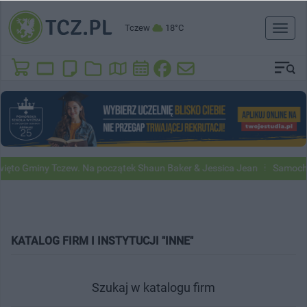
Tczew
18°C
Toggl
naviga
to Gminy Tczew. Na początek Shaun Baker & Jessica Jean
Samochody 
KATALOG FIRM I INSTYTUCJI "INNE"
Szukaj w katalogu firm