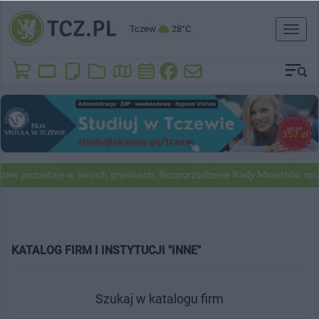
Tczew
28°C
Toggl
naviga
w pozostaje w swoich granicach. Rozporządzenie Rady Ministrów opubl
KATALOG FIRM I INSTYTUCJI "INNE"
Szukaj w katalogu firm