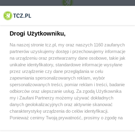
© 2001-2026 Tczew - TCZ.PL Sp. z o.o. Internetowy Serwis Informacyjny Miasta
Tczewa
Drogi Użytkowniku,
Na naszej stronie tcz.pl, my oraz naszych 1160 zaufanych
partnerów uzyskujemy dostęp i przechowujemy informacje
na urządzeniu oraz przetwarzamy dane osobowe, takie jak
unikalne identyfikatory, standardowe informacje wysyłane
przez urządzenie czy dane przeglądania w celu
zapewniania spersonalizowanych reklam, wybór
O FIRMIE
POLITYKA PRYWATNOŚCI
HOSTING
spersonalizowanych treści, pomiar reklam i treści, badanie
REKLAMA
WSPÓŁPRACA
RSS
FACEBOOK
KONTAKT
odbiorców oraz ulepszanie usług. Za zgodą Użytkownika
my i Zaufani Partnerzy możemy używać dokładnych
Nasze serwisy
danych geolokalizacyjnych oraz aktywnie skanować
charakterystykę urządzenia do celów identyfikacji.
Aktualności
Muzyka i kultura
Ponieważ cenimy Twoją prywatność, prosimy o zgodę na
Tcz24
Archiwum wydarzeń
korzystanie z tych technologii poprzez kliknięcie
Kronika Policyjna
Telewizja Internetowa
„Akceptuję”. Zgoda jest dobrowolna i zawsze możesz ją
Kalendarz imprez
Sport