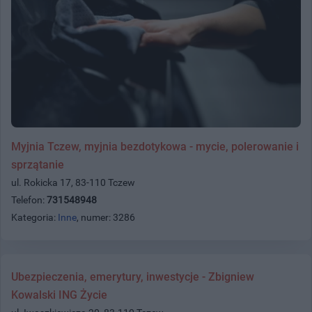
Myjnia Tczew, myjnia bezdotykowa - mycie, polerowanie i
sprzątanie
ul. Rokicka 17, 83-110 Tczew
Telefon:
731548948
Kategoria:
Inne
, numer: 3286
Ubezpieczenia, emerytury, inwestycje - Zbigniew
Kowalski ING Życie