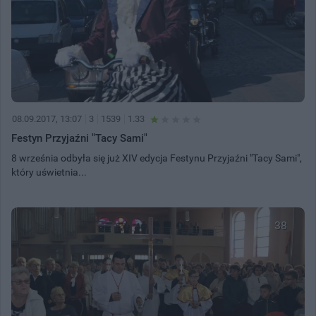
08.09.2017, 13:07
3
1539
1.33
Festyn Przyjaźni "Tacy Sami"
8 września odbyła się już XIV edycja Festynu Przyjaźni "Tacy Sami",
który uświetnia...
38