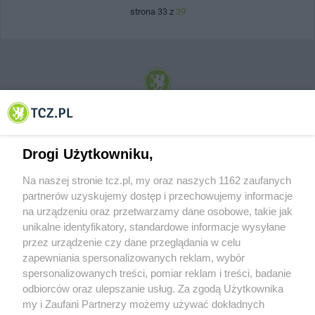
strona 33 z
39
© 2001-2026 Tczew - TCZ.PL Sp. z o.o. Internetowy Serwis Informacyjny Miasta
Tczewa
Drogi Użytkowniku,
Na naszej stronie tcz.pl, my oraz naszych 1162 zaufanych
partnerów uzyskujemy dostęp i przechowujemy informacje
na urządzeniu oraz przetwarzamy dane osobowe, takie jak
unikalne identyfikatory, standardowe informacje wysyłane
przez urządzenie czy dane przeglądania w celu
zapewniania spersonalizowanych reklam, wybór
O FIRMIE
POLITYKA PRYWATNOŚCI
HOSTING
spersonalizowanych treści, pomiar reklam i treści, badanie
REKLAMA
WSPÓŁPRACA
RSS
FACEBOOK
KONTAKT
odbiorców oraz ulepszanie usług. Za zgodą Użytkownika
my i Zaufani Partnerzy możemy używać dokładnych
Nasze serwisy