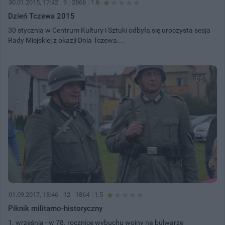
30.01.2015, 17:42
9
2868
1.6
Dzień Tczewa 2015
30 stycznia w Centrum Kultury i Sztuki odbyła się uroczysta sesja
Rady Miejskiej z okazji Dnia Tczewa....
64
01.09.2017, 18:46
12
1864
1.5
Piknik militarno-historyczny
1. września - w 78. rocznicę wybuchu wojny na bulwarze