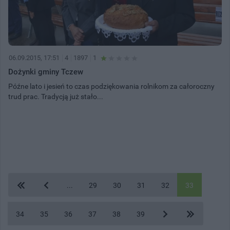
06.09.2015, 17:51
4
1897
1
Dożynki gminy Tczew
Późne lato i jesień to czas podziękowania rolnikom za całoroczny
trud prac. Tradycją już stało...
...
29
30
31
32
33
34
35
36
37
38
39