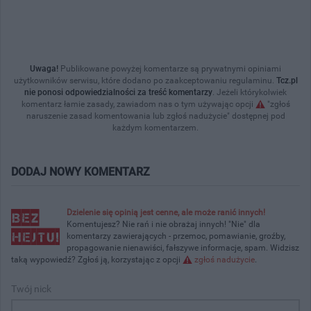
Uwaga!
Publikowane powyżej komentarze są prywatnymi opiniami
użytkowników serwisu, które dodano po zaakceptowaniu regulaminu.
Tcz.pl
nie ponosi odpowiedzialności za treść komentarzy
. Jeżeli którykolwiek
komentarz łamie zasady, zawiadom nas o tym używając opcji
"zgłoś
naruszenie zasad komentowania lub zgłoś nadużycie" dostępnej pod
każdym komentarzem.
DODAJ NOWY KOMENTARZ
Dzielenie się opinią jest cenne, ale może ranić innych!
Komentujesz? Nie rań i nie obrażaj innych! "Nie" dla
komentarzy zawierających - przemoc, pomawianie, groźby,
propagowanie nienawiści, fałszywe informacje, spam. Widzisz
taką wypowiedź? Zgłoś ją, korzystając z opcji
zgłoś nadużycie
.
Twój nick