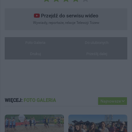
Przejdź do serwisu wideo
Wywiady, reportaże, relacje Telewzji Tczew
Foto Galeria
Do ulubionych
Drukuj
Prześlij dalej
WIĘCEJ:
FOTO GALERIA
Najnowsze