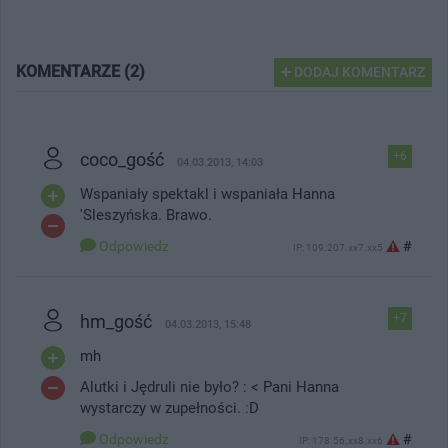
KOMENTARZE (2)
DODAJ KOMENTARZ
coco_gość
+6
04.03.2013, 14:03
Wspaniały spektakl i wspaniała Hanna
'Sleszyńska. Brawo.
Odpowiedz
#
IP: 109.207.xx7.xx5
hm_gość
+7
04.03.2013, 15:48
mh
Alutki i Jędruli nie było? : < Pani Hanna
wystarczy w zupełności. :D
Odpowiedz
#
IP: 178.56.xx8.xx6