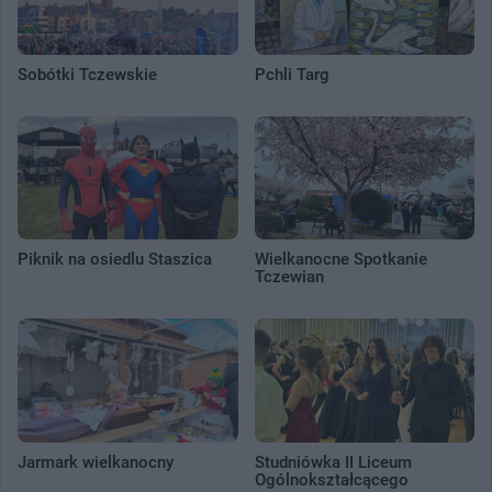
Sobótki Tczewskie
Pchli Targ
Piknik na osiedlu Staszica
Wielkanocne Spotkanie
Tczewian
Jarmark wielkanocny
Studniówka II Liceum
Ogólnokształcącego