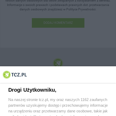
twoich danych osobowych dla celów związanych z korzystaniem z serwisu.
Informacje o swoich prawach i podstawach prawnych dot. przetwarzania
danych osobowych znajdziesz w Polityce Prywatności.
DODAJ KOMENTARZ
© 2001-2026 Tczew - TCZ.PL Sp. z o.o. Internetowy Serwis Informacyjny Miasta
Tczewa
Drogi Użytkowniku,
Na naszej stronie tcz.pl, my oraz naszych 1162 zaufanych
partnerów uzyskujemy dostęp i przechowujemy informacje
na urządzeniu oraz przetwarzamy dane osobowe, takie jak