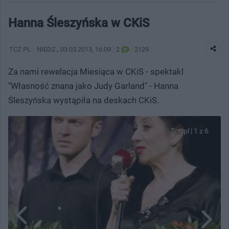
Hanna Śleszyńska w CKiS
TCZ.PL
NIEDZ.
, 03.03.2013, 16:09
2
2129
Za nami rewelacja Miesiąca w CKiS - spektakl
"Własność znana jako Judy Garland" - Hanna
Śleszyńska wystąpiła na deskach CKiS.
Tcz.pl | 1 z 6