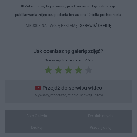
© Zabrania się kopiowania, przetwarzania, bądź dalszego
publikowania zdjęć bez podania ich autora i źródła pochodzenia!
MIEJSCE NA TWOJĄ REKLAMĘ -
SPRAWDŹ OFERTĘ
Jak oceniasz tę galerię zdjęć?
Ocena ogólna tej galerii:
4.25
Przejdź do serwisu wideo
Wywiady, reportaże, relacje Telewzji Tczew
Foto Galeria
Do ulubionych
Drukuj
Prześlij dalej