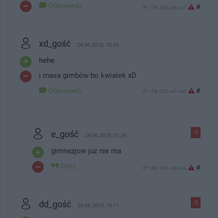
Odpowiedz
#
IP: 178.235.xx6.xx7
xd_gość
24.06.2018, 15:43
hehe
i masa gimbów bo kwiatek xD
Odpowiedz
#
IP: 178.235.xx7.xx0
e_gość
-3
24.06.2018, 21:26
gimnazjow juz nie ma
Cytuj
#
IP: 109.197.xx8.xx4
dd_gość
-3
24.06.2018, 19:11