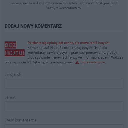
naruszenie zasad komentowania lub zgłoś nadużycie" dostępnej pod
każdym komentarzem.
DODAJ NOWY KOMENTARZ
Dzielenie się opinią jest cenne, ale może ranić innych!
Komentujesz? Nie rań i nie obrażaj innych! "Nie" dla
komentarzy zawierających - przemoc, pomawianie, groźby,
propagowanie nienawiści, fałszywe informacje, spam. Widzisz
taką wypowiedź? Zgłoś ją, korzystając z opcji
zgłoś nadużycie
.
Twój nick
Temat
Treść komentarza