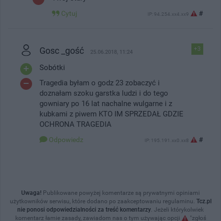
Cytuj
#
IP: 94.254.xx4.xx9
Gosc _gość
+3
25.06.2018, 11:24
Sobótki
Tragedia byłam o godz 23 zobaczyć i
doznałam szoku garstka ludzi i do tego
gowniary po 16 lat nachalne wulgarne i z
kubkami z piwem KTO IM SPRZEDAŁ GDZIE
OCHRONA TRAGEDIA
Odpowiedz
#
IP: 195.191.xx0.xx8
Uwaga!
Publikowane powyżej komentarze są prywatnymi opiniami
użytkowników serwisu, które dodano po zaakceptowaniu regulaminu.
Tcz.pl
nie ponosi odpowiedzialności za treść komentarzy
. Jeżeli którykolwiek
komentarz łamie zasady, zawiadom nas o tym używając opcji
"zgłoś