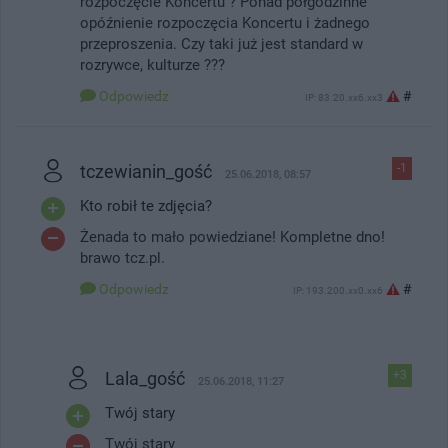
rozpoczęcie Koncertu ? Ponad półgodzinne
opóźnienie rozpoczęcia Koncertu i żadnego
przeproszenia. Czy taki już jest standard w
rozrywce, kulturze ???
Odpowiedz
#
IP: 83.20.xx6.xx3
tczewianin_gość
-1
25.06.2018, 08:57
Kto robił te zdjęcia?
Żenada to mało powiedziane! Kompletne dno!
brawo tcz.pl.
Odpowiedz
#
IP: 193.200.xx0.xx6
Lala_gość
+3
25.06.2018, 11:27
Twój stary
Twój stary