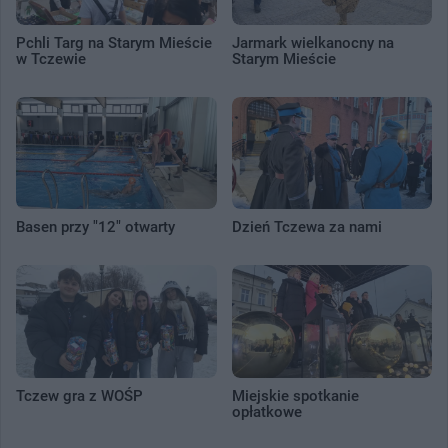
Pchli Targ na Starym Mieście
Jarmark wielkanocny na
w Tczewie
Starym Mieście
Basen przy "12" otwarty
Dzień Tczewa za nami
Tczew gra z WOŚP
Miejskie spotkanie
opłatkowe