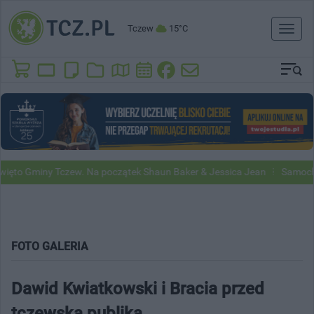
Tczew
15°C
Toggl
naviga
 Gminy Tczew. Na początek Shaun Baker & Jessica Jean
Samochody Go
FOTO GALERIA
Dawid Kwiatkowski i Bracia przed
tczewską publiką