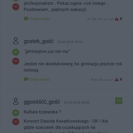
profesjonalizm . Pokaz ognia- coś innego .
Pozdrawiam , pięknych wakacji!.
Odpowiedz
#
IP: 109.197.xx7.xx2
gostek_gość
25.06.2018, 07:01
"gimnazjow juz nie ma"
Jesteś nie doedukowany, bo gimnazja jeszcze rok
istnieją
Odpowiedz
#
IP: 84.38.xx4.xx1
ggoośśćć_gość
+3
25.06.2018, 08:45
Kultura tczewska ?
Koncert Dawida Kwiatkowskiego - OK ! Ale
gdzie szacunek dla oczekujących na