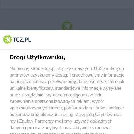
© 2001-2026 Tczew - TCZ.PL Sp. z o.o. Internetowy Serwis Informacyjny Miasta
Tczewa
Drogi Użytkowniku,
Na naszej stronie tcz.pl, my oraz naszych 1162 zaufanych
partnerów uzyskujemy dostęp i przechowujemy informacje
na urządzeniu oraz przetwarzamy dane osobowe, takie jak
unikalne identyfikatory, standardowe informacje wysyłane
przez urządzenie czy dane przeglądania w celu
zapewniania spersonalizowanych reklam, wybór
O FIRMIE
POLITYKA PRYWATNOŚCI
HOSTING
spersonalizowanych treści, pomiar reklam i treści, badanie
REKLAMA
WSPÓŁPRACA
RSS
FACEBOOK
KONTAKT
odbiorców oraz ulepszanie usług. Za zgodą Użytkownika
my i Zaufani Partnerzy możemy używać dokładnych
Nasze serwisy
danych geolokalizacyjnych oraz aktywnie skanować