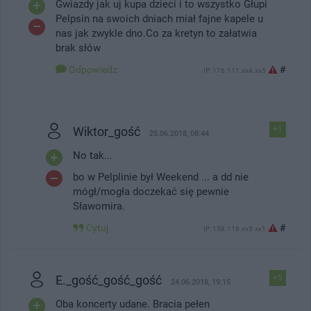
Gwiazdy jak uj kupa dzieci i to wszystko Głupi
Pelpsin na swoich dniach miał fajne kapele u
nas jak zwykle dno.Co za kretyn to załatwia
brak słów
Odpowiedz
#
IP: 176.111.xx4.xx5
Wiktor_gość
+1
25.06.2018, 08:44
No tak...
bo w Pelplinie był Weekend ... a dd nie
mógł/mogła doczekać się pewnie
Sławomira.
Cytuj
#
IP: 158.116.xx5.xx1
E._gość_gość_gość
+5
24.06.2018, 19:15
Oba koncerty udane. Bracia pełen