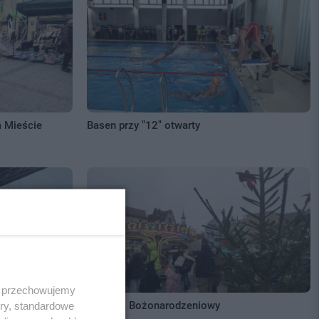
m Mieście
Basen przy "12" otwarty
 i przechowujemy
Jarmark Bożonarodzeniowy
ory, standardowe