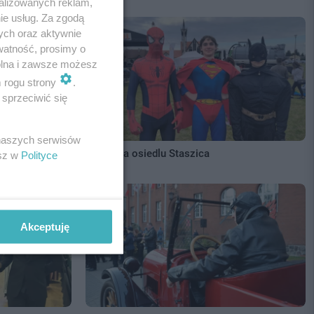
alizowanych reklam,
ie usług. Za zgodą
ych oraz aktywnie
watność, prosimy o
wolna i zawsze możesz
m rogu strony
.
sprzeciwić się
 naszych serwisów
Piknik na osiedlu Staszica
esz w
Polityce
Akceptuję