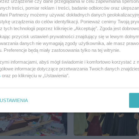
przez urządzenie czy dane przeglądania w celu zapewniania sperson
ych treści, pomiar reklam i treści, badanie odbiorców oraz ulepszan
fani Partnerzy możemy używać dokładnych danych geolokalizacyjn
tykę urządzenia do celów identyfikacji. Ponieważ cenimy Twoją pry
z tych technologii poprzez kliknięcie „Akceptuję”. Zgoda jest dobro
ikając przycisk ustawień prywatności znajdujący się w lewym dolny
etwarzania danych nie wymagają zgody użytkownika, ale masz prawo 
. Preferencje będą miały zastosowania tylko na tej witrynie.
szymi informacjami, abyś mógł świadomie i komfortowo korzystać z
skie
Pchli Targ
gółowe informacje dotyczące przetwarzania Twoich danych znajdzi
s
oraz po kliknięciu w „Ustawienia”.
USTAWIENIA