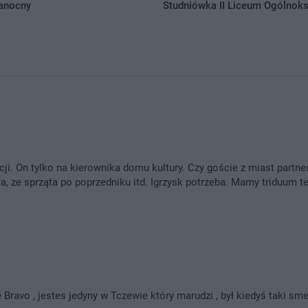
anocny
Studniówka II Liceum Ogólnok
ji. On tylko na kierownika domu kultury. Czy goście z miast partner
a, ze sprząta po poprzedniku itd. Igrzysk potrzeba. Mamy triduum te
Bravo , jestes jedyny w Tczewie który marudzi , był kiedyś taki sme