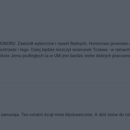
z HONORU. Zawiódł wyborców i nawet Radnych. Honorowo powinien 
dostrzeże i tego. Dalej będzie niszczył wizerunek Tczewa - w ramach
ików Jemu podległych (a w UM jest bardzo wiele dobrych pracowni
 samuraja. Ten ostatni ściął mnie błyskawicznie. A dziś znów do ro