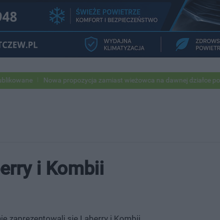
Nowa propozycja zamiast wieżowca na dawnej działce po USC
Pod wp
erry i Kombii
ie zaprezentowali się Laberry i Kombii.