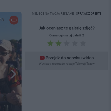
MIEJSCE NA TWOJĄ REKLAMĘ -
SPRAWDŹ OFERTĘ
 40
Jak oceniasz tę galerię zdjęć?
Ocena ogólna tej galerii:
2
Przejdź do serwisu wideo
Wywiady, reportaże, relacje Telewzji Tczew