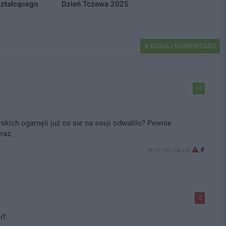
ształcącego
Dzień Tczewa 2025
DODAJ KOMENTARZ
+3
skich ogarnęli już co sie na sesji odwalilo? Pewnie
raz.
#
IP: 37.109.xx8.xx5
-2
rf.