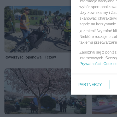
informacje wysyłane 
wybór spersonalizowan
Użytkownika my i Zau
skanować charakterys
zgodę na korzystanie 
ją zmienić/wycofać kl
Niektóre rodzaje prz
takiemu przetwarzaniu
Zapoznaj się z poniż
Rowerzyści opanowali Tczew
Sobótki Tczew
internetowych. Szcze
Prywatności
i
Cookie
PARTNERZY