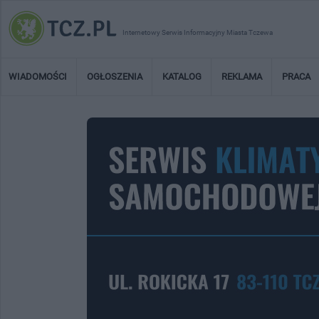
Internetowy Serwis Informacyjny Miasta Tczewa
WIADOMOŚCI
OGŁOSZENIA
KATALOG
REKLAMA
PRACA