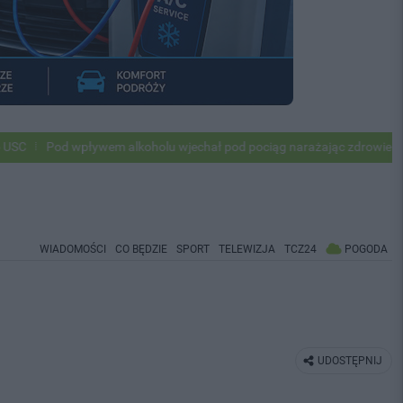
ływem alkoholu wjechał pod pociąg narażając zdrowie i życie ok 500 p
WIADOMOŚCI
CO BĘDZIE
SPORT
TELEWIZJA
TCZ24
POGODA
UDOSTĘPNIJ