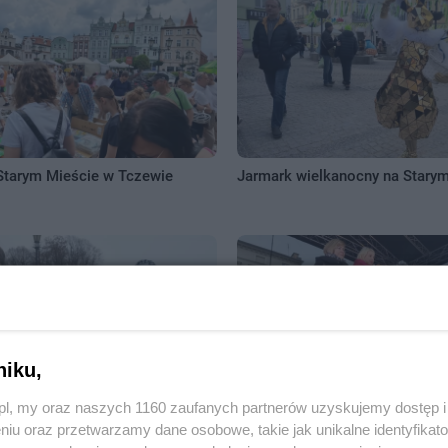
 Starym Mieście w Tczewie
Jarmark wielkanocny na Stary
niku,
z.pl, my oraz naszych 1160 zaufanych partnerów uzyskujemy dostęp
WOŚP
Miejskie spotkanie opłatkowe
niu oraz przetwarzamy dane osobowe, takie jak unikalne identyfikat