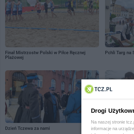
Finał Mistrzostw Polski w Piłce Ręcznej
Pchli Targ na
Plażowej
Drogi Użytkow
Na naszej stronie tc
Dzień Tczewa za nami
Tczew gra z 
informacje na urządze