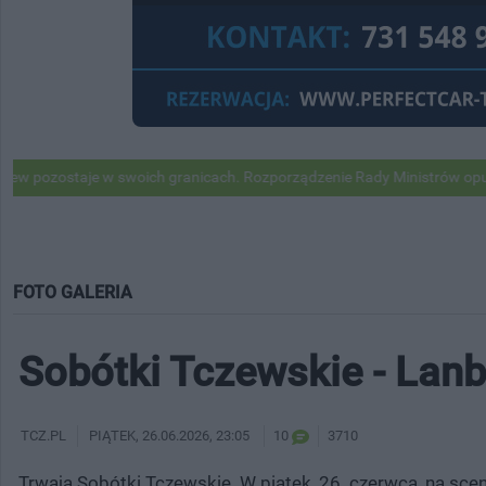
 w swoich granicach. Rozporządzenie Rady Ministrów opublikowane
FOTO GALERIA
Sobótki Tczewskie - Lanb
TCZ.PL
PIĄTEK
, 26.06.2026, 23:05
10
3710
Trwają Sobótki Tczewskie. W piątek, 26. czerwca, na scen