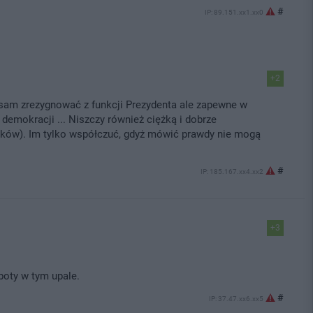
#
IP: 89.151.xx1.xx0
+2
sam zrezygnować z funkcji Prezydenta ale zapewne w
 demokracji ... Niszczy również ciężką i dobrze
ków). Im tylko współczuć, gdyż mówić prawdy nie mogą
#
IP: 185.167.xx4.xx2
+3
boty w tym upale.
#
IP: 37.47.xx6.xx5