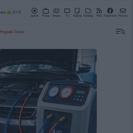
zew
21°C
Zgłoś
Praca
Mapa
TV
Galeria
Katalog
RSS
Facebook
Poczta
Pogoda Tczew