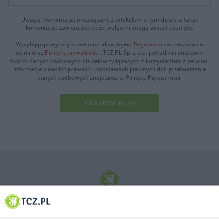
Uwaga! Komentarze niezwiązane z artykułem w tym dziale, a także
komentarze zawierające treści wulgarne mogą zostać usunięte.
Wysyłając powyższy komentarz akceptujesz
Regulamin
zamieszczania
opinii oraz
Politykę prywatności
. TCZ.PL Sp. z o.o. jest administratorem
twoich danych osobowych dla celów związanych z korzystaniem z serwisu.
Informacje o swoich prawach i podstawach prawnych dot. przetwarzania
danych osobowych znajdziesz w Polityce Prywatności.
DODAJ KOMENTARZ
© 2001-2026 Tczew - TCZ.PL Sp. z o.o. Internetowy Serwis Informacyjny Miasta
Tczewa