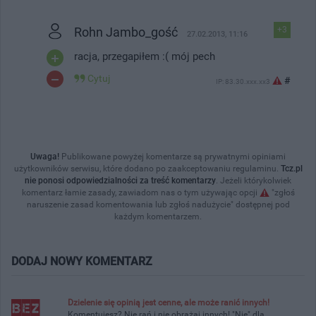
Rohn Jambo_gość
+3
27.02.2013, 11:16
racja, przegapiłem :( mój pech
Cytuj
#
IP: 83.30.xxx.xx3
Uwaga!
Publikowane powyżej komentarze są prywatnymi opiniami
użytkowników serwisu, które dodano po zaakceptowaniu regulaminu.
Tcz.pl
nie ponosi odpowiedzialności za treść komentarzy
. Jeżeli którykolwiek
komentarz łamie zasady, zawiadom nas o tym używając opcji
"zgłoś
naruszenie zasad komentowania lub zgłoś nadużycie" dostępnej pod
każdym komentarzem.
DODAJ NOWY KOMENTARZ
Dzielenie się opinią jest cenne, ale może ranić innych!
Komentujesz? Nie rań i nie obrażaj innych! "Nie" dla