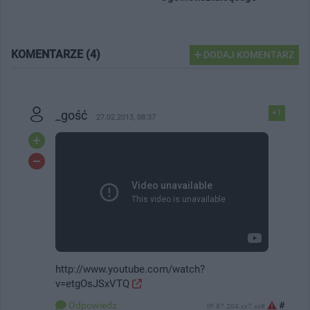
KOMENTARZE (4)
DODAJ KOMENTARZ
_gość
+1
27.02.2013, 08:37
http://www.youtube.com/watch?
v=etgOsJSxVTQ
#
Odpowiedz
IP: 87.204.xx7.xx8