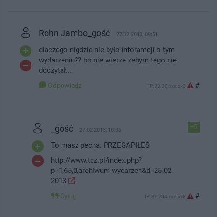
Rohn Jambo_gość
27.02.2013, 09:51
dlaczego nigdzie nie było inforamcji o tym
wydarzeniu?? bo nie wierze zebym tego nie
doczytał...
Odpowiedz
#
IP: 83.30.xxx.xx3
_gość
+5
27.02.2013, 10:06
To masz pecha. PRZEGAPIŁEŚ
http://www.tcz.pl/index.php?
p=1,65,0,archiwum-wydarzen&d=25-02-
2013
Cytuj
#
IP: 87.204.xx7.xx8