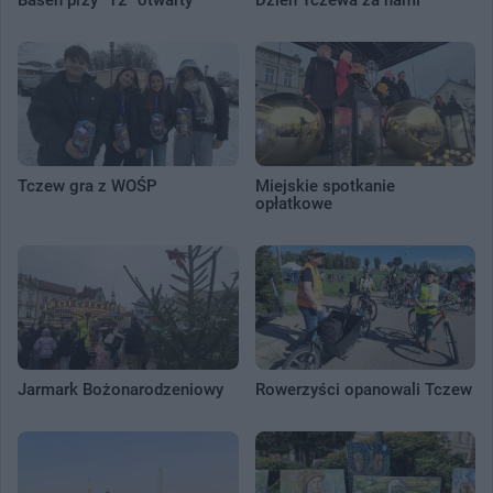
Basen przy "12" otwarty
Dzień Tczewa za nami
Tczew gra z WOŚP
Miejskie spotkanie
opłatkowe
Jarmark Bożonarodzeniowy
Rowerzyści opanowali Tczew