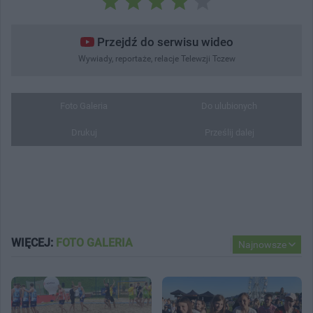
Przejdź do serwisu wideo
Wywiady, reportaże, relacje Telewzji Tczew
Foto Galeria
Do ulubionych
Drukuj
Prześlij dalej
WIĘCEJ:
FOTO GALERIA
Najnowsze