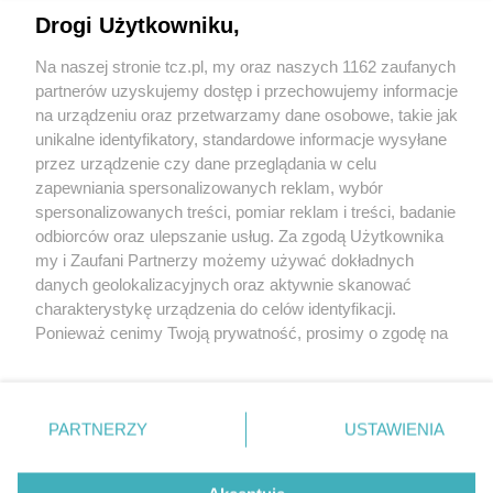
Drogi Użytkowniku,
Na naszej stronie tcz.pl, my oraz naszych 1162 zaufanych
partnerów uzyskujemy dostęp i przechowujemy informacje
na urządzeniu oraz przetwarzamy dane osobowe, takie jak
unikalne identyfikatory, standardowe informacje wysyłane
przez urządzenie czy dane przeglądania w celu
zapewniania spersonalizowanych reklam, wybór
O FIRMIE
POLITYKA PRYWATNOŚCI
HOSTING
spersonalizowanych treści, pomiar reklam i treści, badanie
REKLAMA
WSPÓŁPRACA
RSS
FACEBOOK
KONTAKT
odbiorców oraz ulepszanie usług. Za zgodą Użytkownika
my i Zaufani Partnerzy możemy używać dokładnych
Nasze serwisy
danych geolokalizacyjnych oraz aktywnie skanować
charakterystykę urządzenia do celów identyfikacji.
Aktualności
Muzyka i kultura
Ponieważ cenimy Twoją prywatność, prosimy o zgodę na
Tcz24
Archiwum wydarzeń
korzystanie z tych technologii poprzez kliknięcie
Kronika Policyjna
Telewizja Internetowa
„Akceptuję”. Zgoda jest dobrowolna i zawsze możesz ją
Kalendarz imprez
Sport
zmienić/wycofać klikając przycisk ustawień prywatności
Salony urody i masażu
Żłobki i przedszkola
PARTNERZY
USTAWIENIA
Historia miasta
Zdjęcia miasta
znajdujący się w lewym dolnym rogu strony
. Niektóre
Władze miasta
Zabytki
rodzaje przetwarzania danych nie wymagają zgody
użytkownika, ale masz prawo sprzeciwić się takiemu