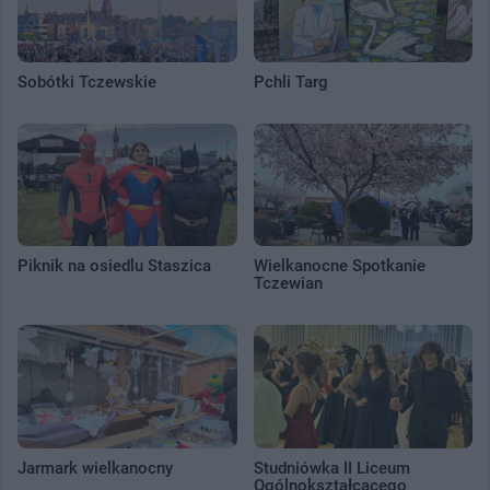
Sobótki Tczewskie
Pchli Targ
Piknik na osiedlu Staszica
Wielkanocne Spotkanie
Tczewian
Jarmark wielkanocny
Studniówka II Liceum
Ogólnokształcącego