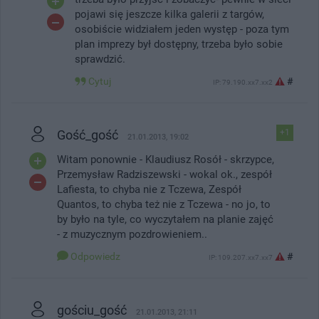
pojawi się jeszcze kilka galerii z targów,
osobiście widziałem jeden występ - poza tym
plan imprezy był dostępny, trzeba było sobie
sprawdzić.
Cytuj
#
IP: 79.190.xx7.xx2
Gość_gość
+1
21.01.2013, 19:02
Witam ponownie - Klaudiusz Rosół - skrzypce,
Przemysław Radziszewski - wokal ok., zespół
Lafiesta, to chyba nie z Tczewa, Zespół
Quantos, to chyba też nie z Tczewa - no jo, to
by było na tyle, co wyczytałem na planie zajęć
- z muzycznym pozdrowieniem..
Odpowiedz
#
IP: 109.207.xx7.xx7
gościu_gość
21.01.2013, 21:11