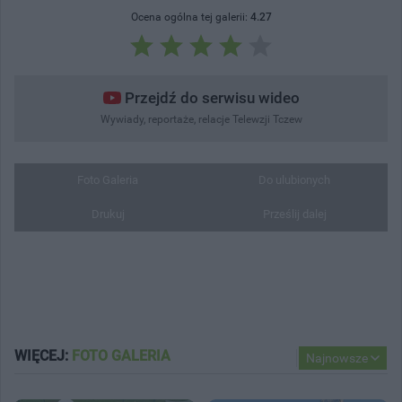
Ocena ogólna tej galerii:
4.27
Przejdź do serwisu wideo
Wywiady, reportaże, relacje Telewzji Tczew
Foto Galeria
Do ulubionych
Drukuj
Prześlij dalej
WIĘCEJ:
FOTO GALERIA
Najnowsze