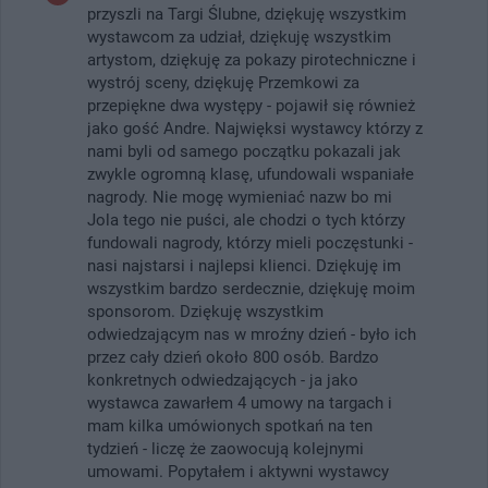
przyszli na Targi Ślubne, dziękuję wszystkim
wystawcom za udział, dziękuję wszystkim
artystom, dziękuję za pokazy pirotechniczne i
wystrój sceny, dziękuję Przemkowi za
przepiękne dwa występy - pojawił się również
jako gość Andre. Najwięksi wystawcy którzy z
nami byli od samego początku pokazali jak
zwykle ogromną klasę, ufundowali wspaniałe
nagrody. Nie mogę wymieniać nazw bo mi
Jola tego nie puści, ale chodzi o tych którzy
fundowali nagrody, którzy mieli poczęstunki -
nasi najstarsi i najlepsi klienci. Dziękuję im
wszystkim bardzo serdecznie, dziękuję moim
sponsorom. Dziękuję wszystkim
odwiedzającym nas w mroźny dzień - było ich
przez cały dzień około 800 osób. Bardzo
konkretnych odwiedzających - ja jako
wystawca zawarłem 4 umowy na targach i
mam kilka umówionych spotkań na ten
tydzień - liczę że zaowocują kolejnymi
umowami. Popytałem i aktywni wystawcy