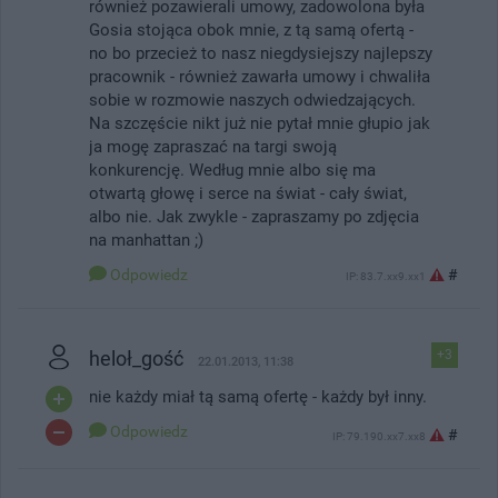
również pozawierali umowy, zadowolona była
Gosia stojąca obok mnie, z tą samą ofertą -
no bo przecież to nasz niegdysiejszy najlepszy
pracownik - również zawarła umowy i chwaliła
sobie w rozmowie naszych odwiedzających.
Na szczęście nikt już nie pytał mnie głupio jak
ja mogę zapraszać na targi swoją
konkurencję. Według mnie albo się ma
otwartą głowę i serce na świat - cały świat,
albo nie. Jak zwykle - zapraszamy po zdjęcia
na manhattan ;)
Odpowiedz
#
IP: 83.7.xx9.xx1
heloł_gość
+3
22.01.2013, 11:38
nie każdy miał tą samą ofertę - każdy był inny.
Odpowiedz
#
IP: 79.190.xx7.xx8