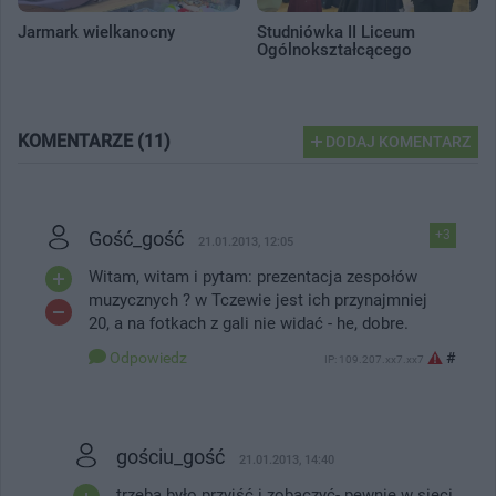
Jarmark wielkanocny
Studniówka II Liceum
Ogólnokształcącego
KOMENTARZE (11)
DODAJ KOMENTARZ
Gość_gość
+3
21.01.2013, 12:05
Witam, witam i pytam: prezentacja zespołów
muzycznych ? w Tczewie jest ich przynajmniej
20, a na fotkach z gali nie widać - he, dobre.
Odpowiedz
#
IP: 109.207.xx7.xx7
gościu_gość
21.01.2013, 14:40
trzeba było przyjść i zobaczyć- pewnie w sieci