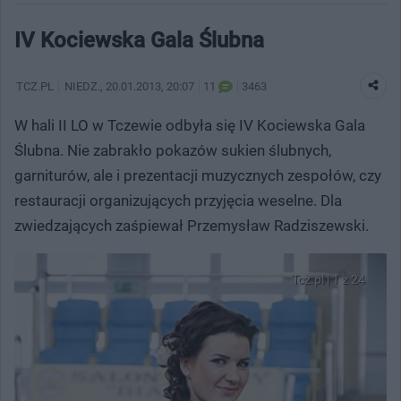
IV Kociewska Gala Ślubna
TCZ.PL
NIEDZ.
, 20.01.2013, 20:07
11
3463
W hali II LO w Tczewie odbyła się IV Kociewska Gala
Ślubna. Nie zabrakło pokazów sukien ślubnych,
garniturów, ale i prezentacji muzycznych zespołów, czy
restauracji organizujących przyjęcia weselne. Dla
zwiedzających zaśpiewał Przemysław Radziszewski.
Tcz.pl | 1 z 24