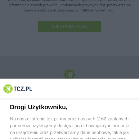
Informacje o swoich prawach i podstawach prawnych dot. przetwarzania
danych osobowych znajdziesz w Polityce Prywatności.
DODAJ KOMENTARZ
© 2001-2026 Tczew - TCZ.PL Sp. z o.o. Internetowy Serwis Informacyjny Miasta
Tczewa
Drogi Użytkowniku,
Na naszej stronie tcz.pl, my oraz naszych 1162 zaufanych
partnerów uzyskujemy dostęp i przechowujemy informacje
na urządzeniu oraz przetwarzamy dane osobowe, takie jak
unikalne identyfikatory, standardowe informacje wysyłane