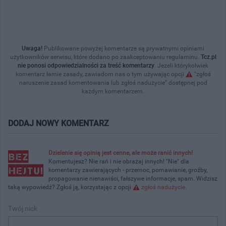
Uwaga!
Publikowane powyżej komentarze są prywatnymi opiniami
użytkowników serwisu, które dodano po zaakceptowaniu regulaminu.
Tcz.pl
nie ponosi odpowiedzialności za treść komentarzy
. Jeżeli którykolwiek
komentarz łamie zasady, zawiadom nas o tym używając opcji
"zgłoś
naruszenie zasad komentowania lub zgłoś nadużycie" dostępnej pod
każdym komentarzem.
DODAJ NOWY KOMENTARZ
Dzielenie się opinią jest cenne, ale może ranić innych!
Komentujesz? Nie rań i nie obrażaj innych! "Nie" dla
komentarzy zawierających - przemoc, pomawianie, groźby,
propagowanie nienawiści, fałszywe informacje, spam. Widzisz
taką wypowiedź? Zgłoś ją, korzystając z opcji
zgłoś nadużycie
.
Twój nick