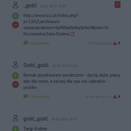
_gość
-1
22.01.2013, 15:48
http://www.tcz.pl/index.php?
p=1,65,0,archiwum-
wydarzen&item=9af90dd5d6a5e9e9&title=IV-
Kociewska-Gala-Slubna
Odpowiedz
#
IP: 87.204.xx5.xx4
Gość_gość
22.01.2013, 21:18
Baniak pozdrawiam serdecznie - życzę dużo pracy
aby dla mnie, a raczej dla nas nie zabrakło -
pozdro.
Odpowiedz
#
IP: 109.207.xx7.xx7
gość_gość
04.02.2013, 19:17
Targi ślubne