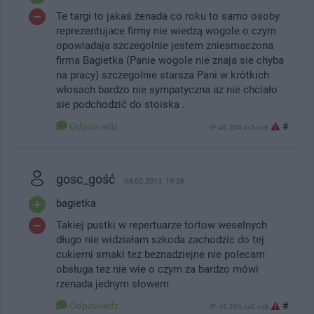
Te targi to jakaś żenada co roku to samo osoby
reprezentujace firmy nie wiedzą wogole o czym
opowiadaja szczegolnie jestem zniesmaczona
firma Bagietka (Panie wogole nie znaja sie chyba
na pracy) szczegolnie starsza Pani w krótkich
włosach bardzo nie sympatyczna az nie chciało
sie podchodzić do stoiska .
Odpowiedz
#
IP: 46.204.xx5.xx6
gosc_gość
04.02.2013, 19:26
bagietka
Takiej pustki w repertuarze tortow weselnych
długo nie widziałam szkoda zachodzic do tej
cukierni smaki tez beznadziejne nie polecam
obsługa tez nie wie o czym za bardzo mówi
rzenada jednym słowem
Odpowiedz
#
IP: 46.204.xx0.xx8