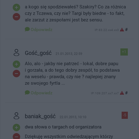
a kogo się spodziewałeś? Szakiry? Co za różnica
czy z Tczewa, czy nie? Targi były biedne - to fakt,
ale zarzut z zespołami jest bez sensu.
Odpowiedz
#
IP: 83.22.xx4.xx3
Gość_gość
+1
21.01.2013, 22:59
Alo, alo - jakby nie patrzeć - lokal, dobre papu
i gorzała, a do tego dobry zespół, to podstawa
na weselu - prawda, czy nie ? najlepiej znany
ze swojego fyrtla ...
Odpowiedz
#
IP: 109.207.xx7.xx7
baniak_gość
-5
22.01.2013, 10:10
dwa słowa o targach od organizatora
Dziękuję wszystkim odwiedzającym którzy