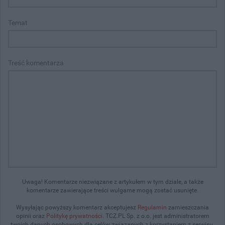
Temat
Treść komentarza
Uwaga! Komentarze niezwiązane z artykułem w tym dziale, a także
komentarze zawierające treści wulgarne mogą zostać usunięte.
Wysyłając powyższy komentarz akceptujesz
Regulamin
zamieszczania
opinii oraz
Politykę prywatności
. TCZ.PL Sp. z o.o. jest administratorem
twoich danych osobowych dla celów związanych z korzystaniem z serwisu.