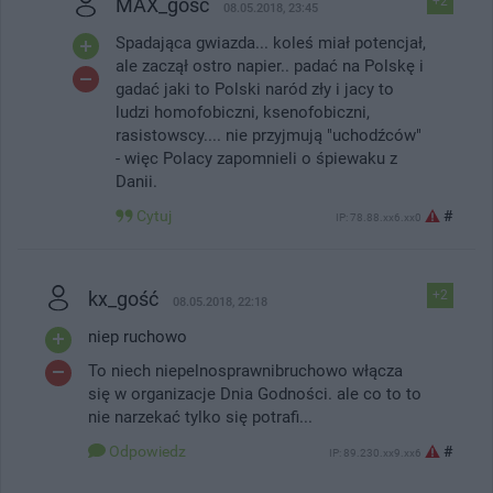
MAX_gość
+2
08.05.2018, 23:45
Spadająca gwiazda... koleś miał potencjał,
ale zaczął ostro napier.. padać na Polskę i
gadać jaki to Polski naród zły i jacy to
ludzi homofobiczni, ksenofobiczni,
rasistowscy.... nie przyjmują "uchodźców"
- więc Polacy zapomnieli o śpiewaku z
Danii.
Cytuj
#
IP: 78.88.xx6.xx0
kx_gość
+2
08.05.2018, 22:18
niep ruchowo
To niech niepelnosprawnibruchowo włącza
się w organizacje Dnia Godności. ale co to to
nie narzekać tylko się potrafi...
Odpowiedz
#
IP: 89.230.xx9.xx6