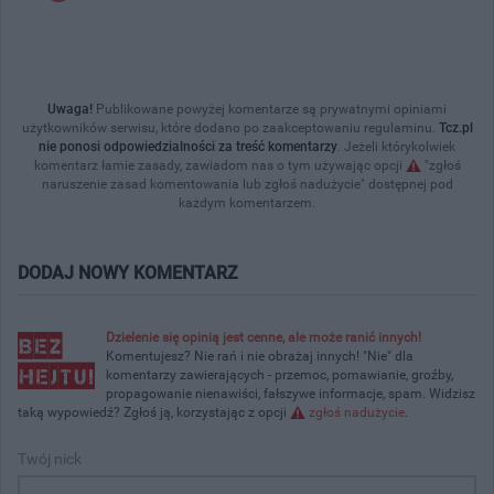
Uwaga!
Publikowane powyżej komentarze są prywatnymi opiniami
użytkowników serwisu, które dodano po zaakceptowaniu regulaminu.
Tcz.pl
nie ponosi odpowiedzialności za treść komentarzy
. Jeżeli którykolwiek
komentarz łamie zasady, zawiadom nas o tym używając opcji
"zgłoś
naruszenie zasad komentowania lub zgłoś nadużycie" dostępnej pod
każdym komentarzem.
DODAJ NOWY KOMENTARZ
Dzielenie się opinią jest cenne, ale może ranić innych!
Komentujesz? Nie rań i nie obrażaj innych! "Nie" dla
komentarzy zawierających - przemoc, pomawianie, groźby,
propagowanie nienawiści, fałszywe informacje, spam. Widzisz
taką wypowiedź? Zgłoś ją, korzystając z opcji
zgłoś nadużycie
.
Twój nick