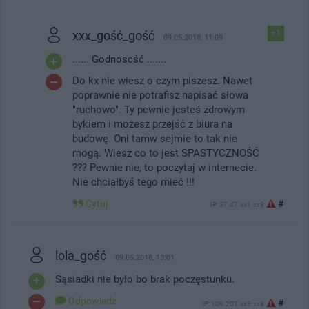
xxx_gość_gość
+1
09.05.2018, 11:09
...... Godnoscść .......
Do kx nie wiesz o czym piszesz. Nawet
poprawnie nie potrafisz napisać słowa
"ruchowo". Ty pewnie jesteś zdrowym
bykiem i możesz przejść z biura na
budowę. Oni tamw sejmie to tak nie
mogą. Wiesz co to jest SPASTYCZNOŚĆ
??? Pewnie nie, to poczytaj w internecie.
Nie chciałbyś tego mieć !!!
Cytuj
#
IP: 37.47.xx1.xx9
lola_gość
09.05.2018, 13:01
Sąsiadki nie było bo brak poczęstunku.
Odpowiedz
#
IP: 109.207.xx3.xx8