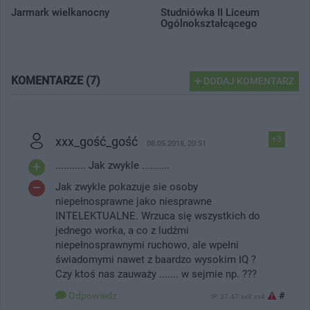
Jarmark wielkanocny
Studniówka II Liceum
Ogólnokształcącego
KOMENTARZE (7)
DODAJ KOMENTARZ
xxx_gość_gość
+3
08.05.2018, 20:51
........... Jak zwykle ..........
Jak zwykle pokazuje sie osoby
niepełnosprawne jako niesprawne
INTELEKTUALNE. Wrzuca się wszystkich do
jednego worka, a co z ludźmi
niepełnosprawnymi ruchowo, ale wpełni
świadomymi nawet z baardzo wysokim IQ ?
Czy ktoś nas zauważy ....... w sejmie np. ???
Odpowiedz
#
IP: 37.47.xx9.xx4