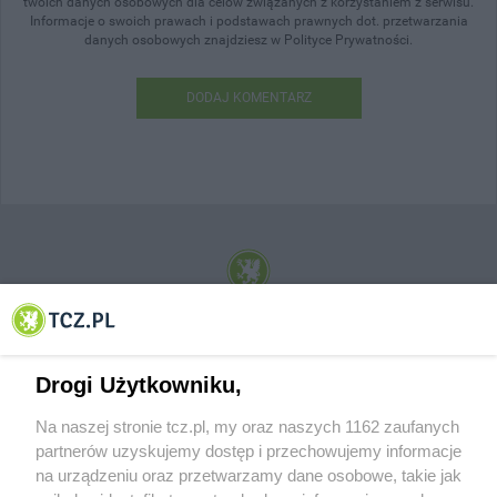
twoich danych osobowych dla celów związanych z korzystaniem z serwisu.
Informacje o swoich prawach i podstawach prawnych dot. przetwarzania
danych osobowych znajdziesz w Polityce Prywatności.
DODAJ KOMENTARZ
© 2001-2026 Tczew - TCZ.PL Sp. z o.o. Internetowy Serwis Informacyjny Miasta
Tczewa
Drogi Użytkowniku,
Na naszej stronie tcz.pl, my oraz naszych 1162 zaufanych
partnerów uzyskujemy dostęp i przechowujemy informacje
na urządzeniu oraz przetwarzamy dane osobowe, takie jak