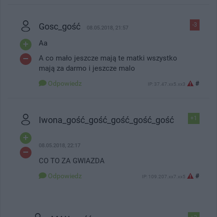
Gosc_gość
-3
08.05.2018, 21:57
Aa
A co mało jeszcze mają te matki wszystko
mają za darmo i jeszcze malo
Odpowiedz
#
IP: 37.47.xx5.xx3
Iwona_gość_gość_gość_gość_gość
+1
08.05.2018, 22:17
CO TO ZA GWIAZDA
Odpowiedz
#
IP: 109.207.xx7.xx5