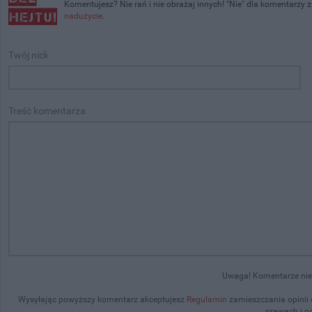
Komentujesz? Nie rań i nie obrażaj innych! "Nie" dla komentarzy 
nadużycie
.
Twój nick
Treść komentarza
Uwaga! Komentarze niez
Wysyłając powyższy komentarz akceptujesz
Regulamin
zamieszczania opinii
prawach i p