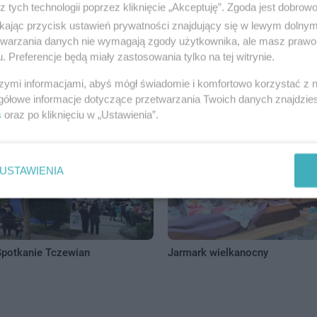
z tych technologii poprzez kliknięcie „Akceptuję”. Zgoda jest dobro
ikając przycisk ustawień prywatności znajdujący się w lewym dolny
etwarzania danych nie wymagają zgody użytkownika, ale masz prawo 
. Preferencje będą miały zastosowania tylko na tej witrynie.
szymi informacjami, abyś mógł świadomie i komfortowo korzystać z
panowali Tczew
Sobótki Tczewskie
gółowe informacje dotyczące przetwarzania Twoich danych znajdzi
s
oraz po kliknięciu w „Ustawienia”.
USTAWIENIA
potkanie Tczewian
Jarmark wielkanocny