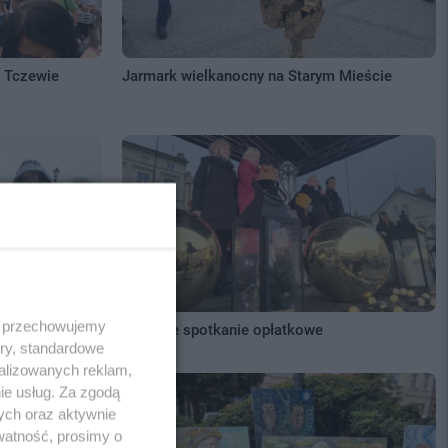
w Tczewie
Jarmark wielkanocny na Starym Mieście
 i przechowujemy
Miejskie spotkanie opłatkowe
ory, standardowe
alizowanych reklam,
ie usług. Za zgodą
ych oraz aktywnie
watność, prosimy o