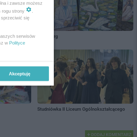
wolna i zawsze możesz
m rogu strony
.
sprzeciwić się
 naszych serwisów
Pchli Targ
esz w
Polityce
Akceptuję
Studniówka II Liceum Ogólnokształcącego
DODAJ KOMENTARZ