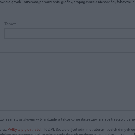
zawierających - przemoc, pomawianie, groźby, propagowanie nienawiści, fałszywe in
Temat
wiązane z artykułem w tym dziale, a także komentarze zawierające treści wulgarn
 oraz
Politykę prywatności
. TCZ.PL Sp. z o.o. jest administratorem twoich danych 
odstawach prawnych dot. przetwarzania danych osobowych znajdziesz w Polityce 