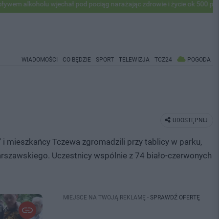
 wjechał pod pociąg narażając zdrowie i życie ok 500 pasażerów! PKP 
WIADOMOŚCI
CO BĘDZIE
SPORT
TELEWIZJA
TCZ24
POGODA
UDOSTĘPNIJ
i mieszkańcy Tczewa zgromadzili przy tablicy w parku,
rszawskiego. Uczestnicy wspólnie z 74 biało-czerwonych
MIEJSCE NA TWOJĄ REKLAMĘ -
SPRAWDŹ OFERTĘ
 14