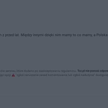
ch z przed lat. Między innymi dzięki nim mamy to co mamy, a Pols
ów serwisu, które dodano po zaakceptowaniu regulaminu.
Tcz.pl nie ponosi odpo
ąc opcji
"zgłoś naruszenie zasad komentowania lub zgłoś nadużycie" dostępn