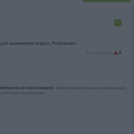
+2
ka jest suwerennym krajem. Pozdrawiam
#
IP: 165.225.xx4.xx0
wiedzialności za treść komentarzy
. Jeżeli którykolwiek komentarz łamie zasady,
ej pod każdym komentarzem.