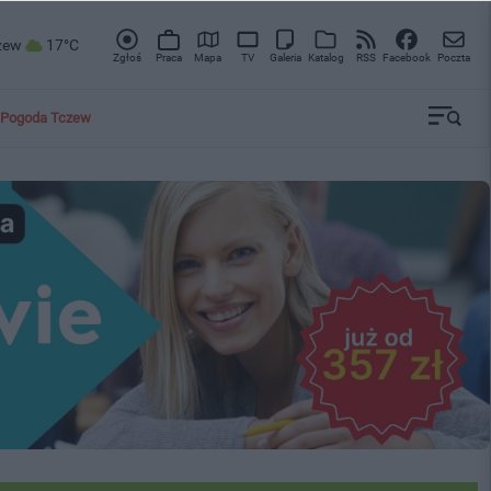
zew
17°C
Zgłoś
Praca
Mapa
TV
Galeria
Katalog
RSS
Facebook
Poczta
Pogoda Tczew