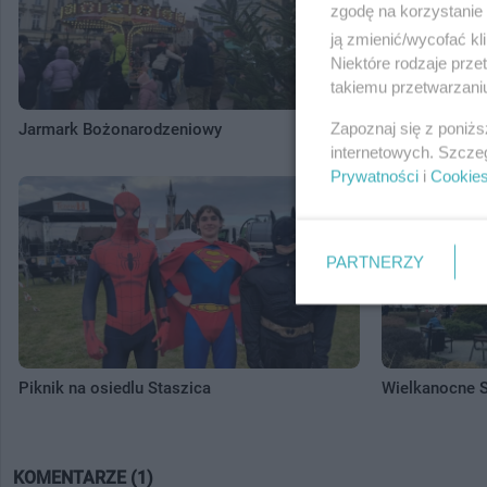
zgodę na korzystanie 
ją zmienić/wycofać kl
Niektóre rodzaje prz
takiemu przetwarzaniu
Zapoznaj się z poniż
Jarmark Bożonarodzeniowy
Rowerzyści o
internetowych. Szcze
Prywatności
i
Cookie
PARTNERZY
Piknik na osiedlu Staszica
Wielkanocne S
KOMENTARZE (1)