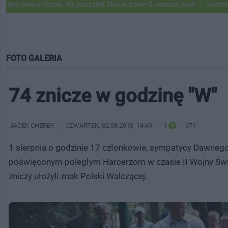
Tczew. Na początek Shaun Baker & Jessica Jean
Samochody Google St
FOTO GALERIA
74 znicze w godzinę "W"
JACEK CHEREK
CZWARTEK
, 02.08.2018, 14:49
1
671
1 sierpnia o godzinie 17 członkowie, sympatycy Dawnego 
poświęconym poległym Harcerzom w czasie II Wojny Świ
zniczy ułożyli znak Polski Walczącej.