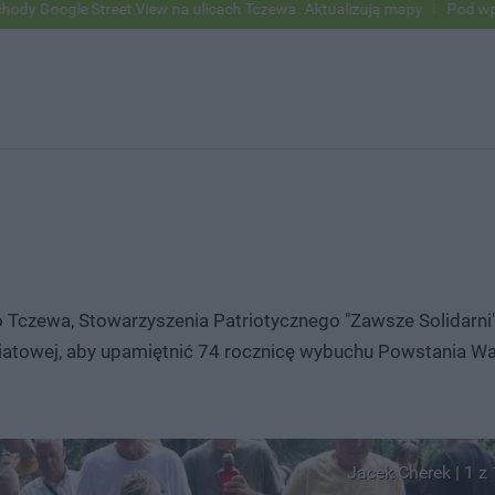
reet View na ulicach Tczewa. Aktualizują mapy
Pod wpływem alkoholu
Tczewa, Stowarzyszenia Patriotycznego "Zawsze Solidarni" 
atowej, aby upamiętnić 74 rocznicę wybuchu Powstania Wa
Jacek Cherek | 1 z