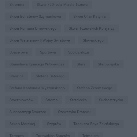
Skromna
Skwer 750-lecia Miasta Tczewa
Skwer Bohaterów Szymankowa
Skwer Ofiar Katynia
Skwer Romana Dmowskiego
Skwer Tczewskich Kolejarzy
Skwer Weteranów II Wojny Światowej
Słowackiego
Spacerowa
Sportowa
Spółdzielcza
Stanisława Ignacego Witkiewicza
Stara
Starowiejska
Staszica
Stefana Batorego
Stefana Kardynała Wyszyńskiego
Stefana Żeromskiego
Stoczniowców
Stroma
Strzelecka
Suchostrzycka
Suchostrzygi Dworzec
Szewczyka Dratewki
Szkoły Morskiej
Szyprów
Tadeusza Boya-Żeleńskiego
Targowa
Tczewskich Saperów
Tetmajera