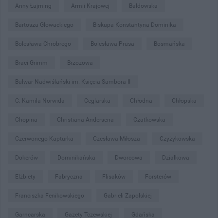
Anny Łajming
Armii Krajowej
Bałdowska
Bartosza Głowackiego
Biskupa Konstantyna Dominika
Bolesława Chrobrego
Bolesława Prusa
Bosmańska
Braci Grimm
Brzozowa
Bulwar Nadwiślański im. Księcia Sambora II
C. Kamila Norwida
Ceglarska
Chłodna
Chłopska
Chopina
Christiana Andersena
Czatkowska
Czerwonego Kapturka
Czesława Miłosza
Czyżykowska
Dokerów
Dominikańska
Dworcowa
Działkowa
Elżbiety
Fabryczna
Flisaków
Forsterów
Franciszka Fenikowskiego
Gabrieli Zapolskiej
Garncarska
Gazety Tczewskiej
Gdańska