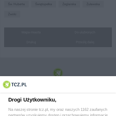
Św. Huberta
Świętopełka
Żeglarska
Żuławska
Żwirki
Mapa miasta
Do ulubionych
Drukuj
Prześlij dalej
© 2001-2026 Tczew - TCZ.PL Sp. z o.o. Internetowy Serwis Informacyjny Miasta
Tczewa
Drogi Użytkowniku,
Na naszej stronie tcz.pl, my oraz naszych 1162 zaufanych
partnerów uzyskujemy dostęp i przechowujemy informacje