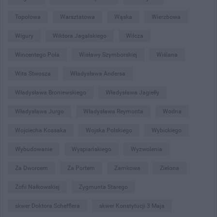
Topolowa
Warsztatowa
Wąska
Wierzbowa
Wigury
Wiktora Jagalskiego
Wilcza
Wincentego Pola
Wisławy Szymborskiej
Wiślana
Wita Stwosza
Władysława Andersa
Władysława Broniewskiego
Władysława Jagiełły
Władysława Jurgo
Władysława Reymonta
Wodna
Wojciecha Kossaka
Wojska Polskiego
Wybickiego
Wybudowanie
Wyspiańskiego
Wyzwolenia
Za Dworcem
Za Portem
Zamkowa
Zielona
Zofii Nałkowskiej
Zygmunta Starego
skwer Doktora Schefflera
skwer Konstytucji 3 Maja