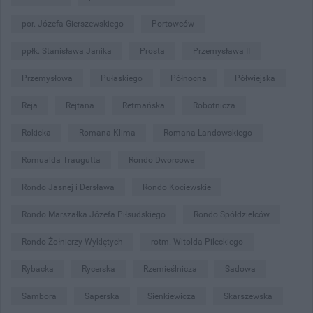
por. Józefa Gierszewskiego
Portowców
ppłk. Stanisława Janika
Prosta
Przemysława II
Przemysłowa
Pułaskiego
Północna
Półwiejska
Reja
Rejtana
Retmańska
Robotnicza
Rokicka
Romana Klima
Romana Landowskiego
Romualda Traugutta
Rondo Dworcowe
Rondo Jasnej i Dersława
Rondo Kociewskie
Rondo Marszałka Józefa Piłsudskiego
Rondo Spółdzielców
Rondo Żołnierzy Wyklętych
rotm. Witolda Pileckiego
Rybacka
Rycerska
Rzemieślnicza
Sadowa
Sambora
Saperska
Sienkiewicza
Skarszewska