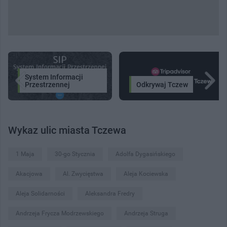
System Informacji
Przestrzennej
Odkrywaj Tczew
Wykaz ulic miasta Tczewa
1 Maja
30-go Stycznia
Adolfa Dygasińskiego
Akacjowa
Al. Zwycięstwa
Aleja Kociewska
Aleja Solidarności
Aleksandra Fredry
Andrzeja Frycza Modrzewskiego
Andrzeja Struga