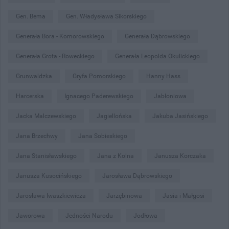
Gen. Bema
Gen. Władysława Sikorskiego
Generała Bora - Komorowskiego
Generała Dąbrowskiego
Generała Grota - Roweckiego
Generała Leopolda Okulickiego
Grunwaldzka
Gryfa Pomorskiego
Hanny Hass
Harcerska
Ignacego Paderewskiego
Jabłoniowa
Jacka Malczewskiego
Jagiellońska
Jakuba Jasińskiego
Jana Brzechwy
Jana Sobieskiego
Jana Stanisławskiego
Jana z Kolna
Janusza Korczaka
Janusza Kusocińskiego
Jarosława Dąbrowskiego
Jarosława Iwaszkiewicza
Jarzębinowa
Jasia i Małgosi
Jaworowa
Jedności Narodu
Jodłowa