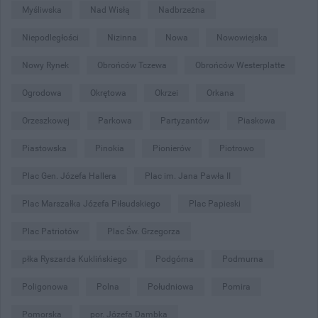
Myśliwska
Nad Wisłą
Nadbrzeżna
Niepodległości
Nizinna
Nowa
Nowowiejska
Nowy Rynek
Obrońców Tczewa
Obrońców Westerplatte
Ogrodowa
Okrętowa
Okrzei
Orkana
Orzeszkowej
Parkowa
Partyzantów
Piaskowa
Piastowska
Pinokia
Pionierów
Piotrowo
Plac Gen. Józefa Hallera
Plac im. Jana Pawła II
Plac Marszałka Józefa Piłsudskiego
Plac Papieski
Plac Patriotów
Plac Św. Grzegorza
płka Ryszarda Kuklińskiego
Podgórna
Podmurna
Poligonowa
Polna
Południowa
Pomira
Pomorska
por. Józefa Dambka