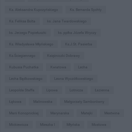
Ks. Aleksandra Kupczyńskiego
Ks. Bernarda Sychty
Ks. Feliksa Bolta
ks. Jana Twardowskiego
ks. Jerzego Popiełuszki
ks. ppłka Józefa Wryczy
Ks. Władysława Młyńskiego
Ks.J.St. Pasierba
Ks.Ściegiennego
Księżniczki Dobrawy
Kubusia Puchatka
Kwiatowa
Lecha
Lecha Bądkowskiego
Leona Wyczółkowskiego
Leopolda Staffa
Lipowa
Lotnicza
Łazienna
Łąkowa
Malinowska
Małgorzaty Samborówny
Marii Konopnickiej
Marynarska
Matejki
Mestwina
Mickiewicza
Mieszka I
Młyńska
Mostowa