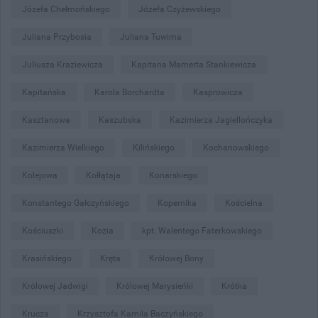
Józefa Chełmońskiego
Józefa Czyżewskiego
Juliana Przybosia
Juliana Tuwima
Juliusza Kraziewicza
Kapitana Mamerta Stankiewicza
Kapitańska
Karola Borchardta
Kasprowicza
Kasztanowa
Kaszubska
Kazimierza Jagiellończyka
Kazimierza Wielkiego
Kilińskiego
Kochanowskiego
Kolejowa
Kołłątaja
Konarskiego
Konstantego Gałczyńskiego
Kopernika
Kościelna
Kościuszki
Kozia
kpt. Walentego Faterkowskiego
Krasińskiego
Kręta
Królowej Bony
Królowej Jadwigi
Królowej Marysieńki
Krótka
Krucza
Krzysztofa Kamila Baczyńskiego