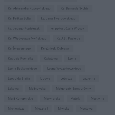
Ks. Aleksandra Kupczyńskiego
Ks. Bernarda Sychty
Ks. Feliksa Bolta
ks. Jana Twardowskiego
ks. Jerzego Popiełuszki
ks. ppłka Józefa Wryczy
Ks. Władysława Młyńskiego
Ks.J.St. Pasierba
Ks.Ściegiennego
Księżniczki Dobrawy
Kubusia Puchatka
Kwiatowa
Lecha
Lecha Bądkowskiego
Leona Wyczółkowskiego
Leopolda Staffa
Lipowa
Lotnicza
Łazienna
Łąkowa
Malinowska
Małgorzaty Samborówny
Marii Konopnickiej
Marynarska
Matejki
Mestwina
Mickiewicza
Mieszka I
Młyńska
Mostowa