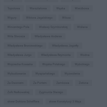
Topolowa
Warsztatowa
Wąska
Wierzbowa
Wigury
Wiktora Jagalskiego
Wilcza
Wincentego Pola
Wisławy Szymborskiej
Wiślana
Wita Stwosza
Władysława Andersa
Władysława Broniewskiego
Władysława Jagiełły
Władysława Jurgo
Władysława Reymonta
Wodna
Wojciecha Kossaka
Wojska Polskiego
Wybickiego
Wybudowanie
Wyspiańskiego
Wyzwolenia
Za Dworcem
Za Portem
Zamkowa
Zielona
Zofii Nałkowskiej
Zygmunta Starego
skwer Doktora Schefflera
skwer Konstytucji 3 Maja