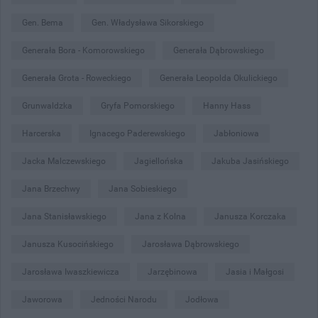
Gen. Bema
Gen. Władysława Sikorskiego
Generała Bora - Komorowskiego
Generała Dąbrowskiego
Generała Grota - Roweckiego
Generała Leopolda Okulickiego
Grunwaldzka
Gryfa Pomorskiego
Hanny Hass
Harcerska
Ignacego Paderewskiego
Jabłoniowa
Jacka Malczewskiego
Jagiellońska
Jakuba Jasińskiego
Jana Brzechwy
Jana Sobieskiego
Jana Stanisławskiego
Jana z Kolna
Janusza Korczaka
Janusza Kusocińskiego
Jarosława Dąbrowskiego
Jarosława Iwaszkiewicza
Jarzębinowa
Jasia i Małgosi
Jaworowa
Jedności Narodu
Jodłowa