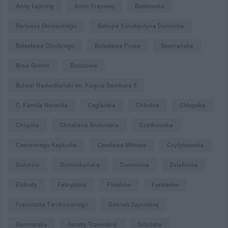
Anny Łajming
Armii Krajowej
Bałdowska
Bartosza Głowackiego
Biskupa Konstantyna Dominika
Bolesława Chrobrego
Bolesława Prusa
Bosmańska
Braci Grimm
Brzozowa
Bulwar Nadwiślański im. Księcia Sambora II
C. Kamila Norwida
Ceglarska
Chłodna
Chłopska
Chopina
Christiana Andersena
Czatkowska
Czerwonego Kapturka
Czesława Miłosza
Czyżykowska
Dokerów
Dominikańska
Dworcowa
Działkowa
Elżbiety
Fabryczna
Flisaków
Forsterów
Franciszka Fenikowskiego
Gabrieli Zapolskiej
Garncarska
Gazety Tczewskiej
Gdańska