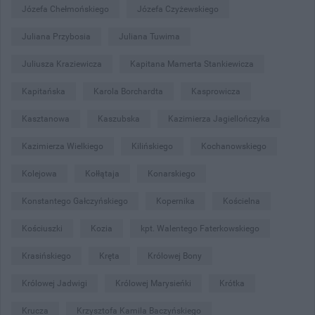
Józefa Chełmońskiego
Józefa Czyżewskiego
Juliana Przybosia
Juliana Tuwima
Juliusza Kraziewicza
Kapitana Mamerta Stankiewicza
Kapitańska
Karola Borchardta
Kasprowicza
Kasztanowa
Kaszubska
Kazimierza Jagiellończyka
Kazimierza Wielkiego
Kilińskiego
Kochanowskiego
Kolejowa
Kołłątaja
Konarskiego
Konstantego Gałczyńskiego
Kopernika
Kościelna
Kościuszki
Kozia
kpt. Walentego Faterkowskiego
Krasińskiego
Kręta
Królowej Bony
Królowej Jadwigi
Królowej Marysieńki
Krótka
Krucza
Krzysztofa Kamila Baczyńskiego