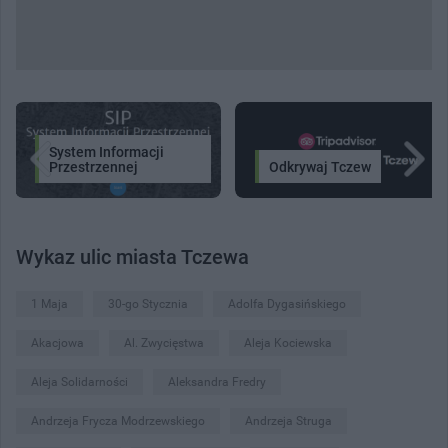
System Informacji
Przestrzennej
Odkrywaj Tczew
Wykaz ulic miasta Tczewa
1 Maja
30-go Stycznia
Adolfa Dygasińskiego
Akacjowa
Al. Zwycięstwa
Aleja Kociewska
Aleja Solidarności
Aleksandra Fredry
Andrzeja Frycza Modrzewskiego
Andrzeja Struga