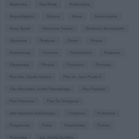
Myśliwska
Nad Wisłą
Nadbrzeżna
Niepodległości
Nizinna
Nowa
Nowowiejska
Nowy Rynek
Obrońców Tczewa
Obrońców Westerplatte
Ogrodowa
Okrętowa
Okrzei
Orkana
Orzeszkowej
Parkowa
Partyzantów
Piaskowa
Piastowska
Pinokia
Pionierów
Piotrowo
Plac Gen. Józefa Hallera
Plac im. Jana Pawła II
Plac Marszałka Józefa Piłsudskiego
Plac Papieski
Plac Patriotów
Plac Św. Grzegorza
płka Ryszarda Kuklińskiego
Podgórna
Podmurna
Poligonowa
Polna
Południowa
Pomira
Pomorska
por. Józefa Dambka