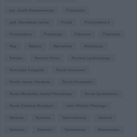
por. Józefa Gierszewskiego
Portowców
ppłk. Stanisława Janika
Prosta
Przemysława II
Przemysłowa
Pułaskiego
Północna
Półwiejska
Reja
Rejtana
Retmańska
Robotnicza
Rokicka
Romana Klima
Romana Landowskiego
Romualda Traugutta
Rondo Dworcowe
Rondo Jasnej i Dersława
Rondo Kociewskie
Rondo Marszałka Józefa Piłsudskiego
Rondo Spółdzielców
Rondo Żołnierzy Wyklętych
rotm. Witolda Pileckiego
Rybacka
Rycerska
Rzemieślnicza
Sadowa
Sambora
Saperska
Sienkiewicza
Skarszewska