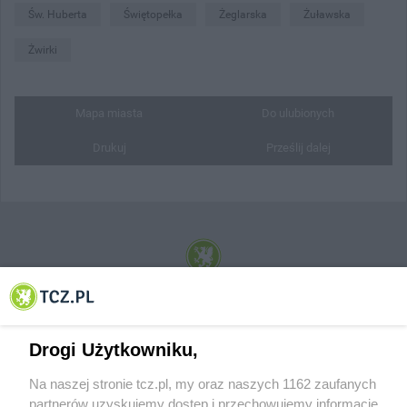
Św. Huberta
Świętopełka
Żeglarska
Żuławska
Żwirki
Mapa miasta
Do ulubionych
Drukuj
Prześlij dalej
© 2001-2026 Tczew - TCZ.PL Sp. z o.o. Internetowy Serwis Informacyjny Miasta
Tczewa
Drogi Użytkowniku,
Na naszej stronie tcz.pl, my oraz naszych 1162 zaufanych
partnerów uzyskujemy dostęp i przechowujemy informacje