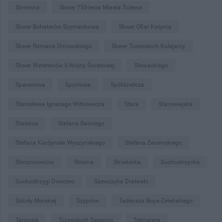
Skromna
Skwer 750-lecia Miasta Tczewa
Skwer Bohaterów Szymankowa
Skwer Ofiar Katynia
Skwer Romana Dmowskiego
Skwer Tczewskich Kolejarzy
Skwer Weteranów II Wojny Światowej
Słowackiego
Spacerowa
Sportowa
Spółdzielcza
Stanisława Ignacego Witkiewicza
Stara
Starowiejska
Staszica
Stefana Batorego
Stefana Kardynała Wyszyńskiego
Stefana Żeromskiego
Stoczniowców
Stroma
Strzelecka
Suchostrzycka
Suchostrzygi Dworzec
Szewczyka Dratewki
Szkoły Morskiej
Szyprów
Tadeusza Boya-Żeleńskiego
Targowa
Tczewskich Saperów
Tetmajera