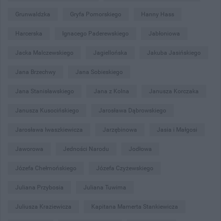
Grunwaldzka
Gryfa Pomorskiego
Hanny Hass
Harcerska
Ignacego Paderewskiego
Jabłoniowa
Jacka Malczewskiego
Jagiellońska
Jakuba Jasińskiego
Jana Brzechwy
Jana Sobieskiego
Jana Stanisławskiego
Jana z Kolna
Janusza Korczaka
Janusza Kusocińskiego
Jarosława Dąbrowskiego
Jarosława Iwaszkiewicza
Jarzębinowa
Jasia i Małgosi
Jaworowa
Jedności Narodu
Jodłowa
Józefa Chełmońskiego
Józefa Czyżewskiego
Juliana Przybosia
Juliana Tuwima
Juliusza Kraziewicza
Kapitana Mamerta Stankiewicza