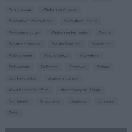
Wita Stwosza
Władysława Andersa
Władysława Broniewskiego
Władysława Jagiełły
Władysława Jurgo
Władysława Reymonta
Wodna
Wojciecha Kossaka
Wojska Polskiego
Wybickiego
Wybudowanie
Wyspiańskiego
Wyzwolenia
Za Dworcem
Za Portem
Zamkowa
Zielona
Zofii Nałkowskiej
Zygmunta Starego
skwer Doktora Schefflera
skwer Konstytucji 3 Maja
Św. Huberta
Świętopełka
Żeglarska
Żuławska
Żwirki