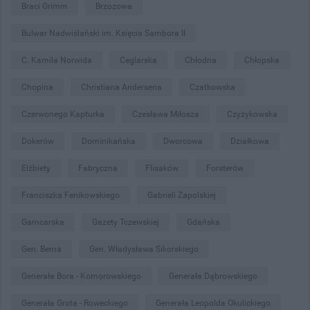
Braci Grimm
Brzozowa
Bulwar Nadwiślański im. Księcia Sambora II
C. Kamila Norwida
Ceglarska
Chłodna
Chłopska
Chopina
Christiana Andersena
Czatkowska
Czerwonego Kapturka
Czesława Miłosza
Czyżykowska
Dokerów
Dominikańska
Dworcowa
Działkowa
Elżbiety
Fabryczna
Flisaków
Forsterów
Franciszka Fenikowskiego
Gabrieli Zapolskiej
Garncarska
Gazety Tczewskiej
Gdańska
Gen. Bema
Gen. Władysława Sikorskiego
Generała Bora - Komorowskiego
Generała Dąbrowskiego
Generała Grota - Roweckiego
Generała Leopolda Okulickiego