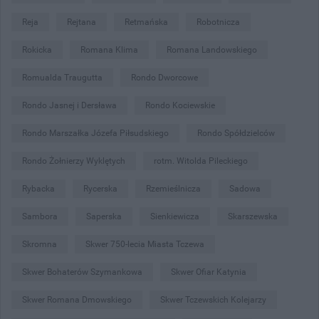
Reja
Rejtana
Retmańska
Robotnicza
Rokicka
Romana Klima
Romana Landowskiego
Romualda Traugutta
Rondo Dworcowe
Rondo Jasnej i Dersława
Rondo Kociewskie
Rondo Marszałka Józefa Piłsudskiego
Rondo Spółdzielców
Rondo Żołnierzy Wyklętych
rotm. Witolda Pileckiego
Rybacka
Rycerska
Rzemieślnicza
Sadowa
Sambora
Saperska
Sienkiewicza
Skarszewska
Skromna
Skwer 750-lecia Miasta Tczewa
Skwer Bohaterów Szymankowa
Skwer Ofiar Katynia
Skwer Romana Dmowskiego
Skwer Tczewskich Kolejarzy