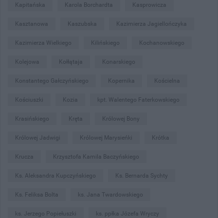
Kapitańska
Karola Borchardta
Kasprowicza
Kasztanowa
Kaszubska
Kazimierza Jagiellończyka
Kazimierza Wielkiego
Kilińskiego
Kochanowskiego
Kolejowa
Kołłątaja
Konarskiego
Konstantego Gałczyńskiego
Kopernika
Kościelna
Kościuszki
Kozia
kpt. Walentego Faterkowskiego
Krasińskiego
Kręta
Królowej Bony
Królowej Jadwigi
Królowej Marysieńki
Krótka
Krucza
Krzysztofa Kamila Baczyńskiego
Ks. Aleksandra Kupczyńskiego
Ks. Bernarda Sychty
Ks. Feliksa Bolta
ks. Jana Twardowskiego
ks. Jerzego Popiełuszki
ks. ppłka Józefa Wryczy