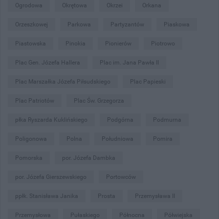
Ogrodowa
Okrętowa
Okrzei
Orkana
Orzeszkowej
Parkowa
Partyzantów
Piaskowa
Piastowska
Pinokia
Pionierów
Piotrowo
Plac Gen. Józefa Hallera
Plac im. Jana Pawła II
Plac Marszałka Józefa Piłsudskiego
Plac Papieski
Plac Patriotów
Plac Św. Grzegorza
płka Ryszarda Kuklińskiego
Podgórna
Podmurna
Poligonowa
Polna
Południowa
Pomira
Pomorska
por. Józefa Dambka
por. Józefa Gierszewskiego
Portowców
ppłk. Stanisława Janika
Prosta
Przemysława II
Przemysłowa
Pułaskiego
Północna
Półwiejska