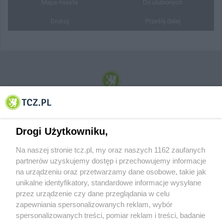
Mapa miasta
Do ulubionych
Drukuj
Prześlij dalej
© 2001-2026 Tczew - TCZ.PL Sp. z o.o. Internetowy Serwis Informacyjny Miasta
Tczewa
Drogi Użytkowniku,
Na naszej stronie tcz.pl, my oraz naszych 1162 zaufanych
partnerów uzyskujemy dostęp i przechowujemy informacje
na urządzeniu oraz przetwarzamy dane osobowe, takie jak
unikalne identyfikatory, standardowe informacje wysyłane
przez urządzenie czy dane przeglądania w celu
zapewniania spersonalizowanych reklam, wybór
O FIRMIE
POLITYKA PRYWATNOŚCI
HOSTING
spersonalizowanych treści, pomiar reklam i treści, badanie