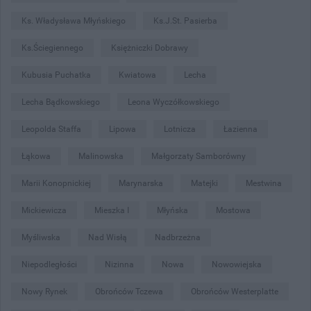
Ks. Władysława Młyńskiego
Ks.J.St. Pasierba
Ks.Ściegiennego
Księżniczki Dobrawy
Kubusia Puchatka
Kwiatowa
Lecha
Lecha Bądkowskiego
Leona Wyczółkowskiego
Leopolda Staffa
Lipowa
Lotnicza
Łazienna
Łąkowa
Malinowska
Małgorzaty Samborówny
Marii Konopnickiej
Marynarska
Matejki
Mestwina
Mickiewicza
Mieszka I
Młyńska
Mostowa
Myśliwska
Nad Wisłą
Nadbrzeżna
Niepodległości
Nizinna
Nowa
Nowowiejska
Nowy Rynek
Obrońców Tczewa
Obrońców Westerplatte