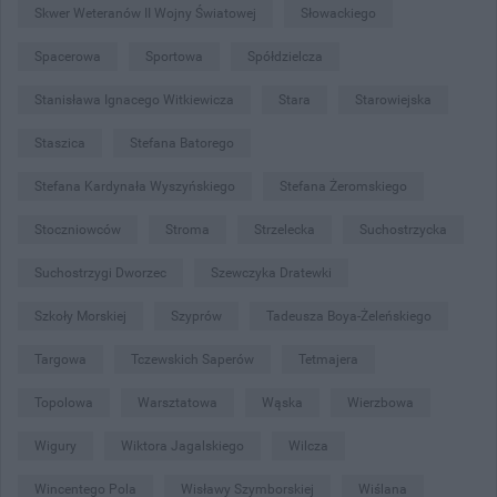
Skwer Weteranów II Wojny Światowej
Słowackiego
Spacerowa
Sportowa
Spółdzielcza
Stanisława Ignacego Witkiewicza
Stara
Starowiejska
Staszica
Stefana Batorego
Stefana Kardynała Wyszyńskiego
Stefana Żeromskiego
Stoczniowców
Stroma
Strzelecka
Suchostrzycka
Suchostrzygi Dworzec
Szewczyka Dratewki
Szkoły Morskiej
Szyprów
Tadeusza Boya-Żeleńskiego
Targowa
Tczewskich Saperów
Tetmajera
Topolowa
Warsztatowa
Wąska
Wierzbowa
Wigury
Wiktora Jagalskiego
Wilcza
Wincentego Pola
Wisławy Szymborskiej
Wiślana