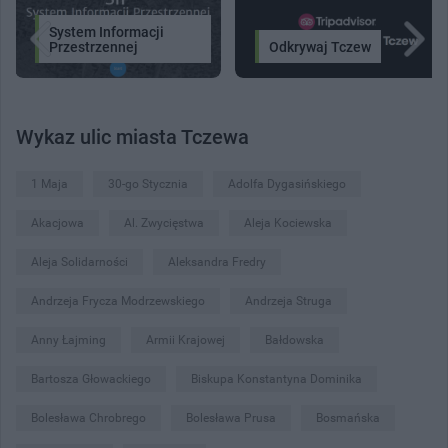
System Informacji
Przestrzennej
Odkrywaj Tczew
Wykaz ulic miasta Tczewa
1 Maja
30-go Stycznia
Adolfa Dygasińskiego
Akacjowa
Al. Zwycięstwa
Aleja Kociewska
Aleja Solidarności
Aleksandra Fredry
Andrzeja Frycza Modrzewskiego
Andrzeja Struga
Anny Łajming
Armii Krajowej
Bałdowska
Bartosza Głowackiego
Biskupa Konstantyna Dominika
Bolesława Chrobrego
Bolesława Prusa
Bosmańska