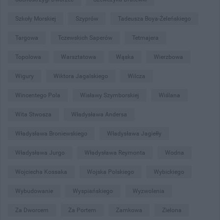
Szkoły Morskiej
Szyprów
Tadeusza Boya-Żeleńskiego
Targowa
Tczewskich Saperów
Tetmajera
Topolowa
Warsztatowa
Wąska
Wierzbowa
Wigury
Wiktora Jagalskiego
Wilcza
Wincentego Pola
Wisławy Szymborskiej
Wiślana
Wita Stwosza
Władysława Andersa
Władysława Broniewskiego
Władysława Jagiełły
Władysława Jurgo
Władysława Reymonta
Wodna
Wojciecha Kossaka
Wojska Polskiego
Wybickiego
Wybudowanie
Wyspiańskiego
Wyzwolenia
Za Dworcem
Za Portem
Zamkowa
Zielona