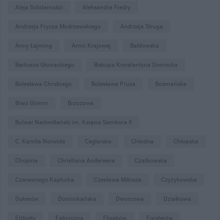
Aleja Solidarności
Aleksandra Fredry
Andrzeja Frycza Modrzewskiego
Andrzeja Struga
Anny Łajming
Armii Krajowej
Bałdowska
Bartosza Głowackiego
Biskupa Konstantyna Dominika
Bolesława Chrobrego
Bolesława Prusa
Bosmańska
Braci Grimm
Brzozowa
Bulwar Nadwiślański im. Księcia Sambora II
C. Kamila Norwida
Ceglarska
Chłodna
Chłopska
Chopina
Christiana Andersena
Czatkowska
Czerwonego Kapturka
Czesława Miłosza
Czyżykowska
Dokerów
Dominikańska
Dworcowa
Działkowa
Elżbiety
Fabryczna
Flisaków
Forsterów