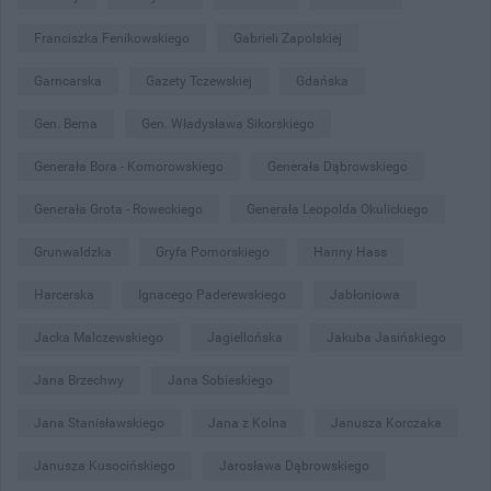
Franciszka Fenikowskiego
Gabrieli Zapolskiej
Garncarska
Gazety Tczewskiej
Gdańska
Gen. Bema
Gen. Władysława Sikorskiego
Generała Bora - Komorowskiego
Generała Dąbrowskiego
Generała Grota - Roweckiego
Generała Leopolda Okulickiego
Grunwaldzka
Gryfa Pomorskiego
Hanny Hass
Harcerska
Ignacego Paderewskiego
Jabłoniowa
Jacka Malczewskiego
Jagiellońska
Jakuba Jasińskiego
Jana Brzechwy
Jana Sobieskiego
Jana Stanisławskiego
Jana z Kolna
Janusza Korczaka
Janusza Kusocińskiego
Jarosława Dąbrowskiego