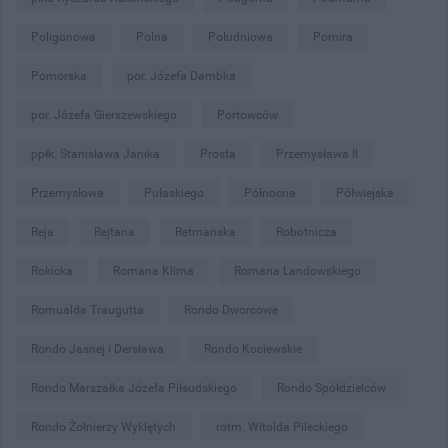
Poligonowa
Polna
Południowa
Pomira
Pomorska
por. Józefa Dambka
por. Józefa Gierszewskiego
Portowców
ppłk. Stanisława Janika
Prosta
Przemysława II
Przemysłowa
Pułaskiego
Północna
Półwiejska
Reja
Rejtana
Retmańska
Robotnicza
Rokicka
Romana Klima
Romana Landowskiego
Romualda Traugutta
Rondo Dworcowe
Rondo Jasnej i Dersława
Rondo Kociewskie
Rondo Marszałka Józefa Piłsudskiego
Rondo Spółdzielców
Rondo Żołnierzy Wyklętych
rotm. Witolda Pileckiego