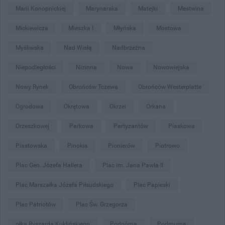
Marii Konopnickiej
Marynarska
Matejki
Mestwina
Mickiewicza
Mieszka I
Młyńska
Mostowa
Myśliwska
Nad Wisłą
Nadbrzeżna
Niepodległości
Nizinna
Nowa
Nowowiejska
Nowy Rynek
Obrońców Tczewa
Obrońców Westerplatte
Ogrodowa
Okrętowa
Okrzei
Orkana
Orzeszkowej
Parkowa
Partyzantów
Piaskowa
Piastowska
Pinokia
Pionierów
Piotrowo
Plac Gen. Józefa Hallera
Plac im. Jana Pawła II
Plac Marszałka Józefa Piłsudskiego
Plac Papieski
Plac Patriotów
Plac Św. Grzegorza
płka Ryszarda Kuklińskiego
Podgórna
Podmurna