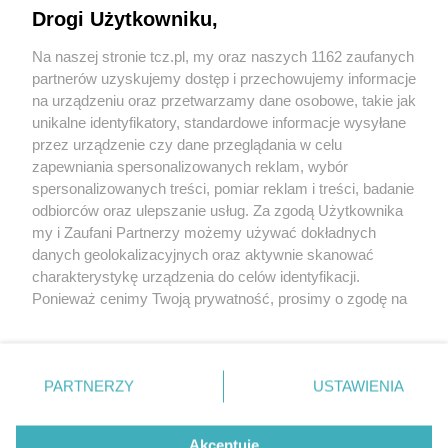
Drogi Użytkowniku,
Na naszej stronie tcz.pl, my oraz naszych 1162 zaufanych
partnerów uzyskujemy dostęp i przechowujemy informacje
na urządzeniu oraz przetwarzamy dane osobowe, takie jak
unikalne identyfikatory, standardowe informacje wysyłane
przez urządzenie czy dane przeglądania w celu
zapewniania spersonalizowanych reklam, wybór
O FIRMIE
POLITYKA PRYWATNOŚCI
HOSTING
spersonalizowanych treści, pomiar reklam i treści, badanie
REKLAMA
WSPÓŁPRACA
RSS
FACEBOOK
KONTAKT
odbiorców oraz ulepszanie usług. Za zgodą Użytkownika
my i Zaufani Partnerzy możemy używać dokładnych
Nasze serwisy
danych geolokalizacyjnych oraz aktywnie skanować
charakterystykę urządzenia do celów identyfikacji.
Aktualności
Muzyka i kultura
Ponieważ cenimy Twoją prywatność, prosimy o zgodę na
Tcz24
Archiwum wydarzeń
korzystanie z tych technologii poprzez kliknięcie
Kronika Policyjna
Telewizja Internetowa
„Akceptuję”. Zgoda jest dobrowolna i zawsze możesz ją
Kalendarz imprez
Sport
zmienić/wycofać klikając przycisk ustawień prywatności
Salony urody i masażu
Żłobki i przedszkola
PARTNERZY
USTAWIENIA
Historia miasta
Zdjęcia miasta
znajdujący się w lewym dolnym rogu strony
. Niektóre
Władze miasta
Zabytki
rodzaje przetwarzania danych nie wymagają zgody
użytkownika, ale masz prawo sprzeciwić się takiemu
Akceptuję