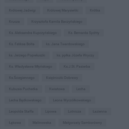
Królowej Jadwigi
Królowej Marysieńki
Krótka
Krucza
Krzysztofa Kamila Baczyńskiego
Ks. Aleksandra Kupczyńskiego
Ks. Bernarda Sychty
Ks. Feliksa Bolta
ks. Jana Twardowskiego
ks. Jerzego Popiełuszki
ks. ppłka Józefa Wryczy
Ks. Władysława Młyńskiego
Ks.J.St. Pasierba
Ks.Ściegiennego
Księżniczki Dobrawy
Kubusia Puchatka
Kwiatowa
Lecha
Lecha Bądkowskiego
Leona Wyczółkowskiego
Leopolda Staffa
Lipowa
Lotnicza
Łazienna
Łąkowa
Malinowska
Małgorzaty Samborówny