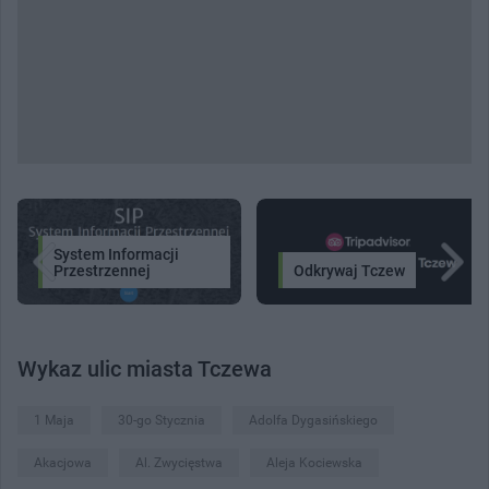
System Informacji
Przestrzennej
Odkrywaj Tczew
Wykaz ulic miasta Tczewa
1 Maja
30-go Stycznia
Adolfa Dygasińskiego
Akacjowa
Al. Zwycięstwa
Aleja Kociewska