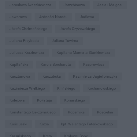
Jarosława Iwaszkiewicza
Jarzębinowa
Jasia i Małgosi
Jaworowa
Jedności Narodu
Jodłowa
Józefa Chełmońskiego
Józefa Czyżewskiego
Juliana Przybosia
Juliana Tuwima
Juliusza Kraziewicza
Kapitana Mamerta Stankiewicza
Kapitańska
Karola Borchardta
Kasprowicza
Kasztanowa
Kaszubska
Kazimierza Jagiellończyka
Kazimierza Wielkiego
Kilińskiego
Kochanowskiego
Kolejowa
Kołłątaja
Konarskiego
Konstantego Gałczyńskiego
Kopernika
Kościelna
Kościuszki
Kozia
kpt. Walentego Faterkowskiego
Krasińskiego
Kręta
Królowej Bony