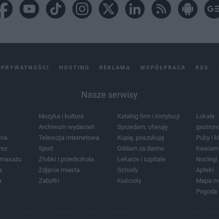
 PRYWATNOŚCI
HOSTING
REKLAMA
WSPÓŁPRACA
RSS
Nasze serwisy
Muzyka i kultura
Katalog firm i instytucji
Lokale
Archiwum wydarzeń
Sprzedam, oferuję
gastron
jna
Telewizja Internetowa
Kupię, poszukuję
Puby i k
rez
Sport
Oddam za darmo
Kawiarn
i masażu
Żłobki i przedszkola
Lekarze i szpitale
Noclegi
a
Zdjęcia miasta
Schody
Apteki
a
Zabytki
Kościoły
Mapa m
Pogoda