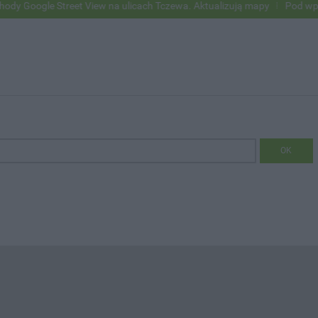
le Street View na ulicach Tczewa. Aktualizują mapy
Pod wpływem al
OK