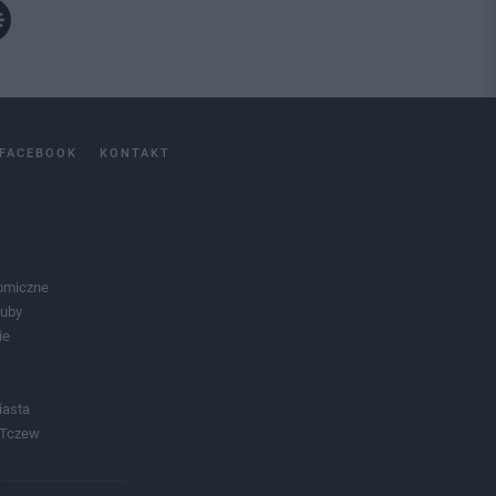
FACEBOOK
KONTAKT
omiczne
luby
ie
iasta
 Tczew