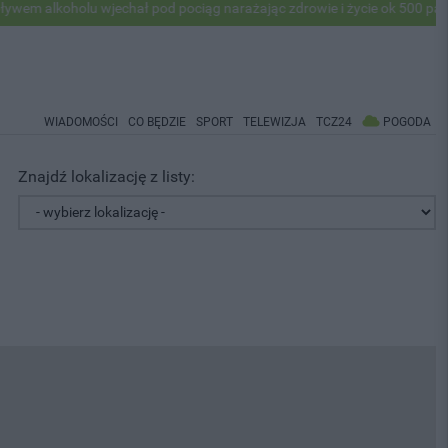
koholu wjechał pod pociąg narażając zdrowie i życie ok 500 pasażerów
WIADOMOŚCI
CO BĘDZIE
SPORT
TELEWIZJA
TCZ24
POGODA
Znajdź lokalizację z listy: