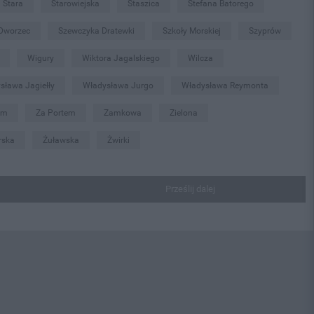
Stara
Starowiejska
Staszica
Stefana Batorego
 Dworzec
Szewczyka Dratewki
Szkoły Morskiej
Szyprów
Wigury
Wiktora Jagalskiego
Wilcza
sława Jagiełły
Władysława Jurgo
Władysława Reymonta
em
Za Portem
Zamkowa
Zielona
rska
Żuławska
Żwirki
Prześlij dalej