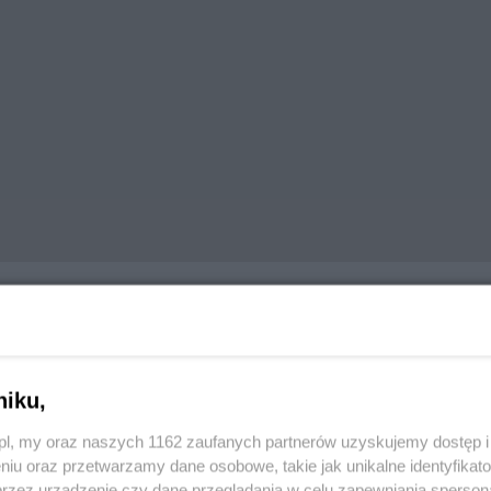
niku,
formacji Przestrzennej
Odkrywaj Tczew
z.pl, my oraz naszych 1162 zaufanych partnerów uzyskujemy dostęp
niu oraz przetwarzamy dane osobowe, takie jak unikalne identyfikat
przez urządzenie czy dane przeglądania w celu zapewniania sperson