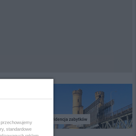
Ewidencja zabytków
 i przechowujemy
ory, standardowe
alizowanych reklam,