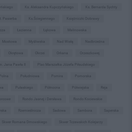
yńskiego
Ks. Aleksandra Kupczyńskiego
Ks. Bernarda Sychty
t. Pasierba
Ks.Ściegiennego
Księżniczki Dobrawy
icza
Łazienna
Łąkowa
Malinowska
Mostowa
Myśliwska
Nad Wisłą
Nadbrzeżna
Okrętowa
Okrzei
Orkana
Orzeszkowej
m. Jana Pawła II
Plac Marszałka Józefa Piłsudskiego
Polna
Południowa
Pomira
Pomorska
wa
Pułaskiego
Północna
Półwiejska
Reja
orcowe
Rondo Jasnej i Dersława
Rondo Kociewskie
rska
Rzemieślnicza
Sadowa
Sambora
Saperska
Skwer Romana Dmowskiego
Skwer Tczewskich Kolejarzy