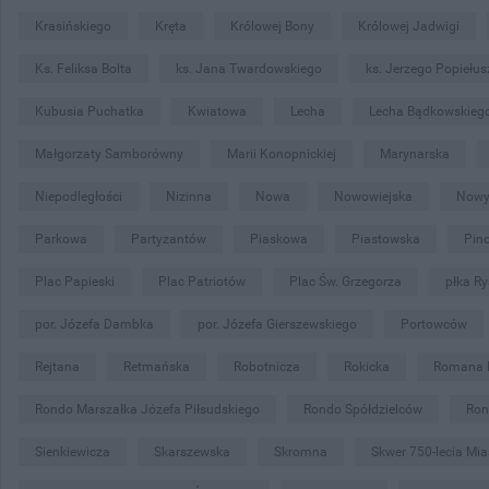
Krasińskiego
Kręta
Królowej Bony
Królowej Jadwigi
Ks. Feliksa Bolta
ks. Jana Twardowskiego
ks. Jerzego Popiełus
Kubusia Puchatka
Kwiatowa
Lecha
Lecha Bądkowskieg
Małgorzaty Samborówny
Marii Konopnickiej
Marynarska
Niepodległości
Nizinna
Nowa
Nowowiejska
Nowy
Parkowa
Partyzantów
Piaskowa
Piastowska
Pin
Plac Papieski
Plac Patriotów
Plac Św. Grzegorza
płka Ry
por. Józefa Dambka
por. Józefa Gierszewskiego
Portowców
Rejtana
Retmańska
Robotnicza
Rokicka
Romana 
Rondo Marszałka Józefa Piłsudskiego
Rondo Spółdzielców
Ron
Sienkiewicza
Skarszewska
Skromna
Skwer 750-lecia Mi