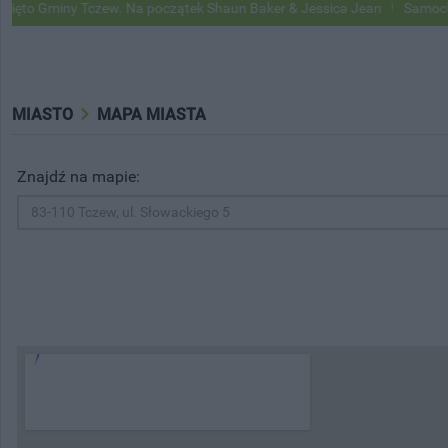
miny Tczew. Na początek Shaun Baker & Jessica Jean
Samochody Goog
MIASTO
MAPA MIASTA
Znajdź na mapie: