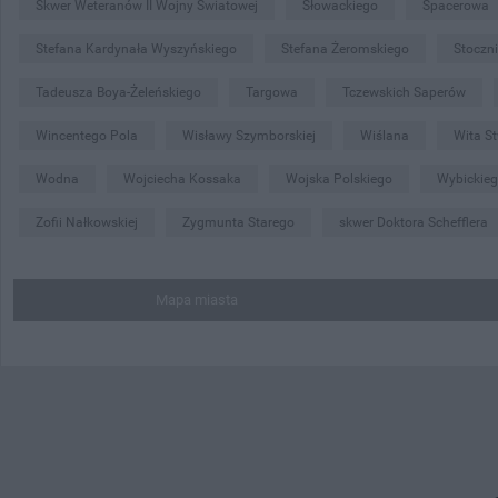
Skwer Weteranów II Wojny Światowej
Słowackiego
Spacerowa
Stefana Kardynała Wyszyńskiego
Stefana Żeromskiego
Stoczn
Tadeusza Boya-Żeleńskiego
Targowa
Tczewskich Saperów
Wincentego Pola
Wisławy Szymborskiej
Wiślana
Wita S
Wodna
Wojciecha Kossaka
Wojska Polskiego
Wybickie
Zofii Nałkowskiej
Zygmunta Starego
skwer Doktora Schefflera
Mapa miasta