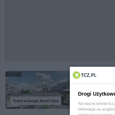
Drogi Użytkow
Tczew w Google Street View
System In
Na naszej stronie tc
informacje na urządze
informacje wysyłane 