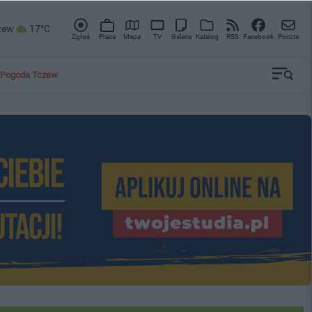
zew
17°C
Zgłoś
Praca
Mapa
TV
Galeria
Katalog
RSS
Facebook
Poczta
Pogoda Tczew