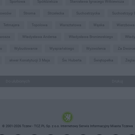
Sportowa
Spółdzielcza
Stanisława Ignacego Witkiewicza
iowców
Stroma
Strzelecka
Suchostrzycka
Suchostrzygi
Tetmajera
Topolowa
Warsztatowa
Wąska
Wierzbowa
twosza
Władysława Andersa
Władysława Broniewskiego
Włady
go
Wybudowanie
Wyspiańskiego
Wyzwolenia
Za Dworc
skwer Konstytucji 3 Maja
Św. Huberta
Świętopełka
Żegla
Do ulubionych
Drukuj
© 2001-2026 Tczew - TCZ.PL Sp. z o.o. Internetowy Serwis Informacyjny Miasta Tczewa