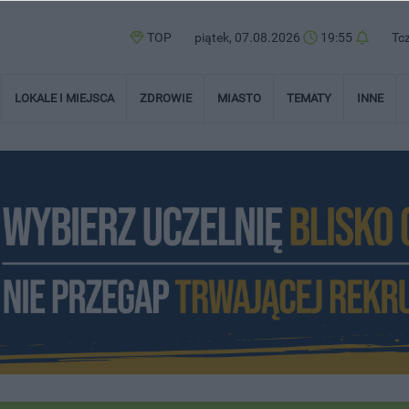
TOP
piątek, 07.08.2026
19:55
Tc
LOKALE I MIEJSCA
ZDROWIE
MIASTO
TEMATY
INNE