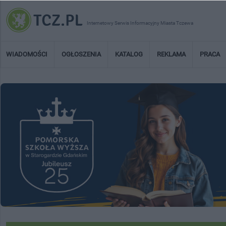
Internetowy Serwis Informacyjny Miasta Tczewa
WIADOMOŚCI
OGŁOSZENIA
KATALOG
REKLAMA
PRACA