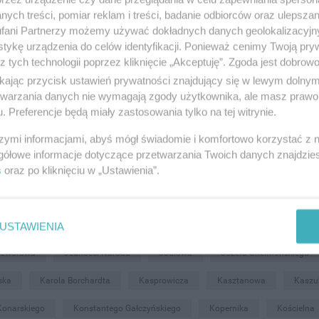
ych treści, pomiar reklam i treści, badanie odbiorców oraz ulepszan
fani Partnerzy możemy używać dokładnych danych geolokalizacyjn
tykę urządzenia do celów identyfikacji. Ponieważ cenimy Twoją pry
Al. Zwycięstwa
Aleja Kociewska
Aleja Solidarności
Aleks
z tych technologii poprzez kliknięcie „Akceptuję”. Zgoda jest dobro
ikając przycisk ustawień prywatności znajdujący się w lewym dolny
ackiego
Biskupa Konstantyna Dominika
Bolesława Chrobrego
etwarzania danych nie wymagają zgody użytkownika, ale masz prawo 
. Preferencje będą miały zastosowania tylko na tej witrynie.
Ceglarska
Chłodna
Chłopska
Chopina
Christiana Ande
szymi informacjami, abyś mógł świadomie i komfortowo korzystać z
Dworcowa
Działkowa
Elżbiety
Fabryczna
Flisak
gółowe informacje dotyczące przetwarzania Twoich danych znajdzi
s
oraz po kliknięciu w „Ustawienia”.
ka
Gen. Bema
Gen. Władysława Sikorskiego
Generała Bora - K
unwaldzka
Gryfa Pomorskiego
Hanny Hass
Harcerska
I
obieskiego
Jana Stanisławskiego
Jana z Kolna
Janusza Korc
USTAWIENIA
Jaworowa
Jedności Narodu
Jodłowa
Józefa Chełmońskiego
ska
Karola Borchardta
Kasprowicza
Kasztanowa
Kaszu
Konarskiego
Konstantego Gałczyńskiego
Kopernika
Kościelna