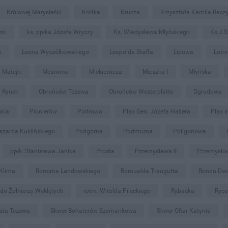
Królowej Marysieńki
Krótka
Krucza
Krzysztofa Kamila Bacz
zki
ks. ppłka Józefa Wryczy
Ks. Władysława Młyńskiego
Ks.J.S
o
Leona Wyczółkowskiego
Leopolda Staffa
Lipowa
Lotn
Matejki
Mestwina
Mickiewicza
Mieszka I
Młyńska
 Rynek
Obrońców Tczewa
Obrońców Westerplatte
Ogrodowa
okia
Pionierów
Piotrowo
Plac Gen. Józefa Hallera
Plac i
szarda Kuklińskiego
Podgórna
Podmurna
Poligonowa
ppłk. Stanisława Janika
Prosta
Przemysława II
Przemysło
Klima
Romana Landowskiego
Romualda Traugutta
Rondo Dw
do Żołnierzy Wyklętych
rotm. Witolda Pileckiego
Rybacka
Ryce
asta Tczewa
Skwer Bohaterów Szymankowa
Skwer Ofiar Katynia