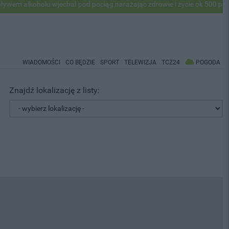
koholu wjechał pod pociąg narażając zdrowie i życie ok 500 pasażerów
WIADOMOŚCI
CO BĘDZIE
SPORT
TELEWIZJA
TCZ24
POGODA
Znajdź lokalizację z listy: