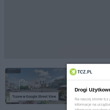
Drogi Użytkow
Tczew w Google Street View
System In
Na naszej stronie tc
informacje na urządze
informacje wysyłane 