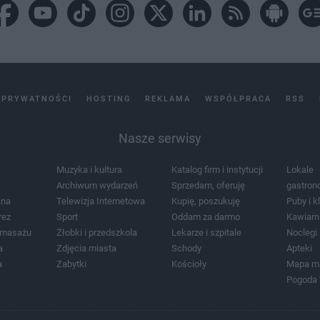
 PRYWATNOŚCI
HOSTING
REKLAMA
WSPÓŁPRACA
RSS
Nasze serwisy
Muzyka i kultura
Katalog firm i instytucji
Lokale
Archiwum wydarzeń
Sprzedam, oferuję
gastron
jna
Telewizja Internetowa
Kupię, poszukuję
Puby i k
rez
Sport
Oddam za darmo
Kawiarn
i masażu
Żłobki i przedszkola
Lekarze i szpitale
Noclegi
a
Zdjęcia miasta
Schody
Apteki
a
Zabytki
Kościoły
Mapa m
Pogoda