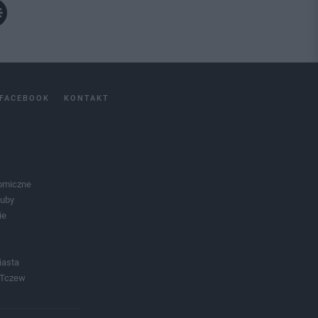
FACEBOOK
KONTAKT
omiczne
luby
ie
iasta
 Tczew