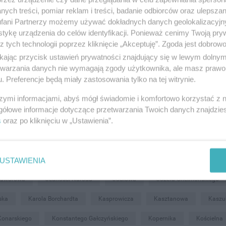
ych treści, pomiar reklam i treści, badanie odbiorców oraz ulepszan
fani Partnerzy możemy używać dokładnych danych geolokalizacyjn
tykę urządzenia do celów identyfikacji. Ponieważ cenimy Twoją pry
Al. Zwycięstwa
Aleja Kociewska
Aleja Solidarności
Aleks
z tych technologii poprzez kliknięcie „Akceptuję”. Zgoda jest dobro
ikając przycisk ustawień prywatności znajdujący się w lewym dolny
ackiego
Biskupa Konstantyna Dominika
Bolesława Chrobrego
etwarzania danych nie wymagają zgody użytkownika, ale masz prawo 
. Preferencje będą miały zastosowania tylko na tej witrynie.
Ceglarska
Chłodna
Chłopska
Chopina
Christiana Ande
szymi informacjami, abyś mógł świadomie i komfortowo korzystać z
Dworcowa
Działkowa
Elżbiety
Fabryczna
Flisak
gółowe informacje dotyczące przetwarzania Twoich danych znajdzi
s
oraz po kliknięciu w „Ustawienia”.
ka
Gen. Bema
Gen. Władysława Sikorskiego
Generała Bora - K
unwaldzka
Gryfa Pomorskiego
Hanny Hass
Harcerska
I
obieskiego
Jana Stanisławskiego
Jana z Kolna
Janusza Korc
USTAWIENIA
Jaworowa
Jedności Narodu
Jodłowa
Józefa Chełmońskiego
ska
Karola Borchardta
Kasprowicza
Kasztanowa
Kaszu
Konarskiego
Konstantego Gałczyńskiego
Kopernika
Kościelna