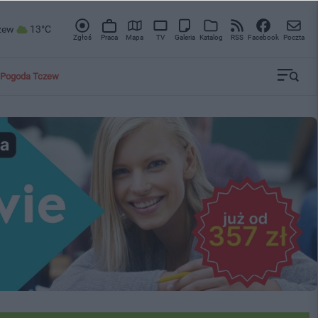
zew
13°C
Zgłoś
Praca
Mapa
TV
Galeria
Katalog
RSS
Facebook
Poczta
Pogoda Tczew