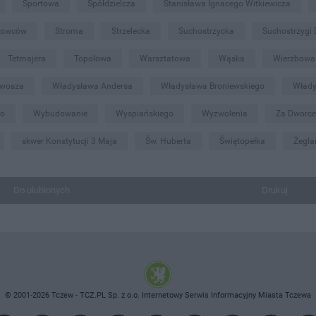
Sportowa
Spółdzielcza
Stanisława Ignacego Witkiewicza
iowców
Stroma
Strzelecka
Suchostrzycka
Suchostrzygi
Tetmajera
Topolowa
Warsztatowa
Wąska
Wierzbowa
twosza
Władysława Andersa
Władysława Broniewskiego
Włady
go
Wybudowanie
Wyspiańskiego
Wyzwolenia
Za Dworc
skwer Konstytucji 3 Maja
Św. Huberta
Świętopełka
Żegla
Do ulubionych
Drukuj
© 2001-2026 Tczew - TCZ.PL Sp. z o.o. Internetowy Serwis Informacyjny Miasta Tczewa