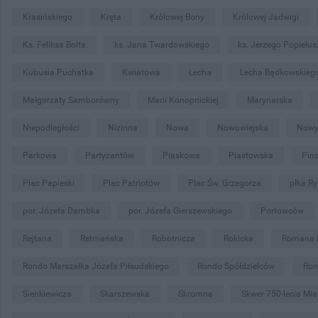
Krasińskiego
Kręta
Królowej Bony
Królowej Jadwigi
Ks. Feliksa Bolta
ks. Jana Twardowskiego
ks. Jerzego Popiełus
Kubusia Puchatka
Kwiatowa
Lecha
Lecha Bądkowskieg
Małgorzaty Samborówny
Marii Konopnickiej
Marynarska
Niepodległości
Nizinna
Nowa
Nowowiejska
Nowy
Parkowa
Partyzantów
Piaskowa
Piastowska
Pin
Plac Papieski
Plac Patriotów
Plac Św. Grzegorza
płka Ry
por. Józefa Dambka
por. Józefa Gierszewskiego
Portowców
Rejtana
Retmańska
Robotnicza
Rokicka
Romana 
Rondo Marszałka Józefa Piłsudskiego
Rondo Spółdzielców
Ron
Sienkiewicza
Skarszewska
Skromna
Skwer 750-lecia Mi