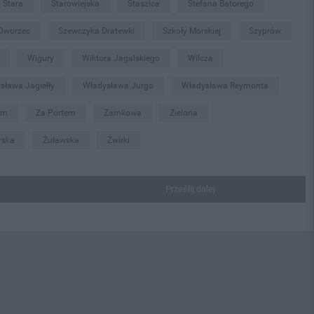
Stara
Starowiejska
Staszica
Stefana Batorego
 Dworzec
Szewczyka Dratewki
Szkoły Morskiej
Szyprów
Wigury
Wiktora Jagalskiego
Wilcza
sława Jagiełły
Władysława Jurgo
Władysława Reymonta
em
Za Portem
Zamkowa
Zielona
rska
Żuławska
Żwirki
Prześlij dalej