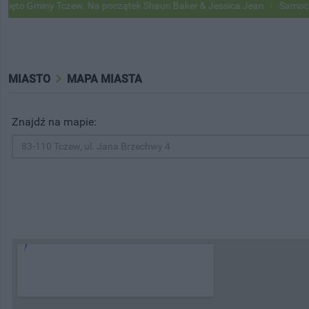
miny Tczew. Na początek Shaun Baker & Jessica Jean
Samochody Goog
MIASTO
MAPA MIASTA
Znajdź na mapie: