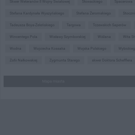
Skwer Weteranów II Wojny Światowej
Słowackiego
Spacerowa
Stefana Kardynała Wyszyńskiego
Stefana Żeromskiego
Stoczn
Tadeusza Boya-Żeleńskiego
Targowa
Tczewskich Saperów
Wincentego Pola
Wisławy Szymborskiej
Wiślana
Wita S
Wodna
Wojciecha Kossaka
Wojska Polskiego
Wybickie
Zofii Nałkowskiej
Zygmunta Starego
skwer Doktora Schefflera
Mapa miasta