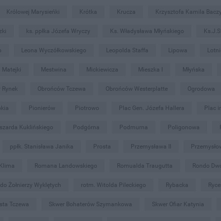
Królowej Marysieńki
Krótka
Krucza
Krzysztofa Kamila Bacz
zki
ks. ppłka Józefa Wryczy
Ks. Władysława Młyńskiego
Ks.J.S
o
Leona Wyczółkowskiego
Leopolda Staffa
Lipowa
Lotn
Matejki
Mestwina
Mickiewicza
Mieszka I
Młyńska
 Rynek
Obrońców Tczewa
Obrońców Westerplatte
Ogrodowa
okia
Pionierów
Piotrowo
Plac Gen. Józefa Hallera
Plac i
szarda Kuklińskiego
Podgórna
Podmurna
Poligonowa
ppłk. Stanisława Janika
Prosta
Przemysława II
Przemysło
Klima
Romana Landowskiego
Romualda Traugutta
Rondo Dw
do Żołnierzy Wyklętych
rotm. Witolda Pileckiego
Rybacka
Ryce
asta Tczewa
Skwer Bohaterów Szymankowa
Skwer Ofiar Katynia