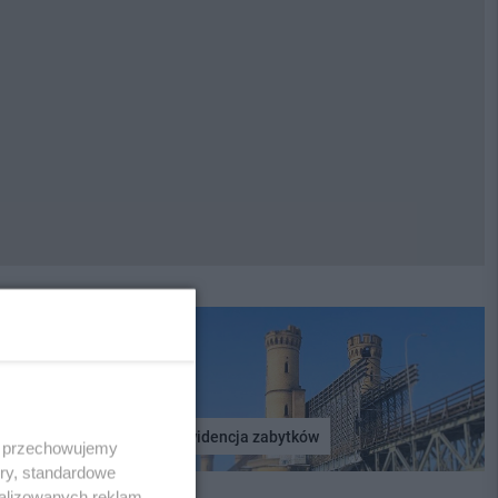
Ewidencja zabytków
 i przechowujemy
ory, standardowe
alizowanych reklam,