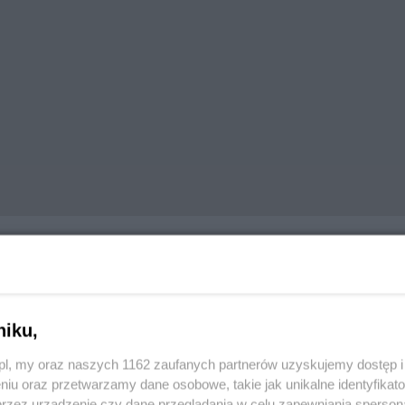
niku,
formacji Przestrzennej
Odkrywaj Tczew
z.pl, my oraz naszych 1162 zaufanych partnerów uzyskujemy dostęp
niu oraz przetwarzamy dane osobowe, takie jak unikalne identyfikat
przez urządzenie czy dane przeglądania w celu zapewniania sperson