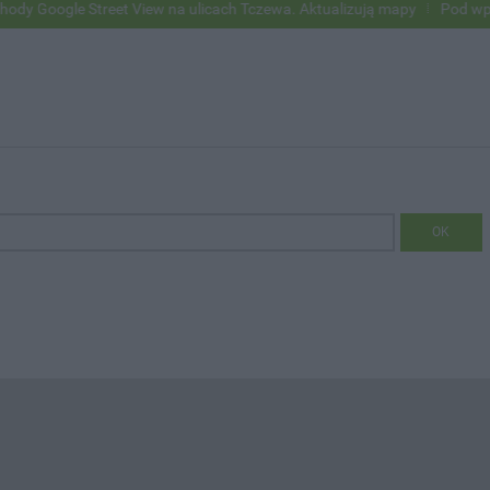
le Street View na ulicach Tczewa. Aktualizują mapy
Pod wpływem al
OK