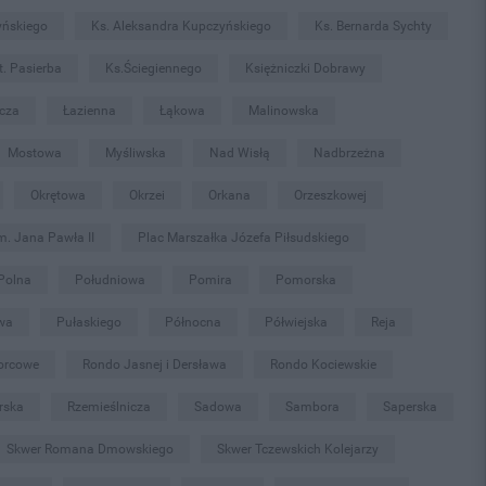
yńskiego
Ks. Aleksandra Kupczyńskiego
Ks. Bernarda Sychty
t. Pasierba
Ks.Ściegiennego
Księżniczki Dobrawy
icza
Łazienna
Łąkowa
Malinowska
Mostowa
Myśliwska
Nad Wisłą
Nadbrzeżna
Okrętowa
Okrzei
Orkana
Orzeszkowej
m. Jana Pawła II
Plac Marszałka Józefa Piłsudskiego
Polna
Południowa
Pomira
Pomorska
wa
Pułaskiego
Północna
Półwiejska
Reja
orcowe
Rondo Jasnej i Dersława
Rondo Kociewskie
rska
Rzemieślnicza
Sadowa
Sambora
Saperska
Skwer Romana Dmowskiego
Skwer Tczewskich Kolejarzy