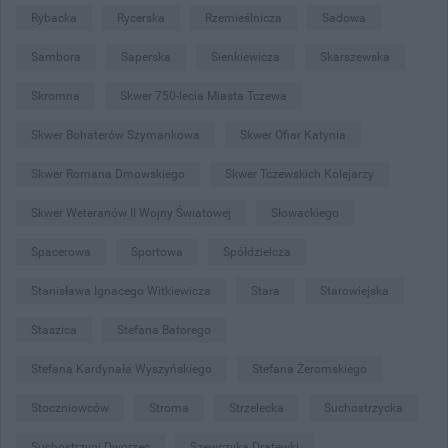
Rybacka
Rycerska
Rzemieślnicza
Sadowa
Sambora
Saperska
Sienkiewicza
Skarszewska
Skromna
Skwer 750-lecia Miasta Tczewa
Skwer Bohaterów Szymankowa
Skwer Ofiar Katynia
Skwer Romana Dmowskiego
Skwer Tczewskich Kolejarzy
Skwer Weteranów II Wojny Światowej
Słowackiego
Spacerowa
Sportowa
Spółdzielcza
Stanisława Ignacego Witkiewicza
Stara
Starowiejska
Staszica
Stefana Batorego
Stefana Kardynała Wyszyńskiego
Stefana Żeromskiego
Stoczniowców
Stroma
Strzelecka
Suchostrzycka
Suchostrzygi Dworzec
Szewczyka Dratewki