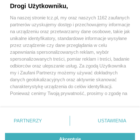
Drogi Użytkowniku,
Na naszej stronie tcz.pl, my oraz naszych 1162 zaufanych
partnerów uzyskujemy dostęp i przechowujemy informacje
na urządzeniu oraz przetwarzamy dane osobowe, takie jak
unikalne identyfikatory, standardowe informacje wysyłane
przez urządzenie czy dane przeglądania w celu
zapewniania spersonalizowanych reklam, wybór
O FIRMIE
POLITYKA PRYWATNOŚCI
HOSTING
spersonalizowanych treści, pomiar reklam i treści, badanie
REKLAMA
WSPÓŁPRACA
RSS
FACEBOOK
KONTAKT
odbiorców oraz ulepszanie usług. Za zgodą Użytkownika
my i Zaufani Partnerzy możemy używać dokładnych
Nasze serwisy
danych geolokalizacyjnych oraz aktywnie skanować
charakterystykę urządzenia do celów identyfikacji.
Aktualności
Muzyka i kultura
Ponieważ cenimy Twoją prywatność, prosimy o zgodę na
Tcz24
Archiwum wydarzeń
korzystanie z tych technologii poprzez kliknięcie
Kronika Policyjna
Telewizja Internetowa
„Akceptuję”. Zgoda jest dobrowolna i zawsze możesz ją
Kalendarz imprez
Sport
zmienić/wycofać klikając przycisk ustawień prywatności
Salony urody i masażu
Żłobki i przedszkola
PARTNERZY
USTAWIENIA
Historia miasta
Zdjęcia miasta
znajdujący się w lewym dolnym rogu strony
. Niektóre
Władze miasta
Zabytki
rodzaje przetwarzania danych nie wymagają zgody
użytkownika, ale masz prawo sprzeciwić się takiemu
Akceptuję