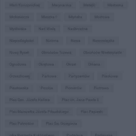
Marii Konopnickiej
Marynarska
Matejki
Mestwina
Mickiewicza
Mieszka I
Młyńska
Mostowa
Myśliwska
Nad Wisłą
Nadbrzeżna
Niepodległości
Nizinna
Nowa
Nowowiejska
Nowy Rynek
Obrońców Tczewa
Obrońców Westerplatte
Ogrodowa
Okrętowa
Okrzei
Orkana
Orzeszkowej
Parkowa
Partyzantów
Piaskowa
Piastowska
Pinokia
Pionierów
Piotrowo
Plac Gen. Józefa Hallera
Plac im. Jana Pawła II
Plac Marszałka Józefa Piłsudskiego
Plac Papieski
Plac Patriotów
Plac Św. Grzegorza
płka Ryszarda Kuklińskiego
Podgórna
Podmurna