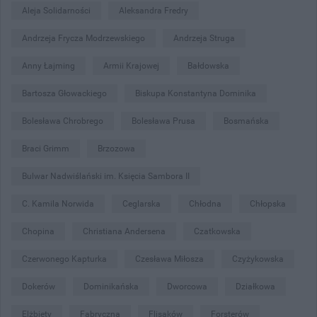
Aleja Solidarności
Aleksandra Fredry
Andrzeja Frycza Modrzewskiego
Andrzeja Struga
Anny Łajming
Armii Krajowej
Bałdowska
Bartosza Głowackiego
Biskupa Konstantyna Dominika
Bolesława Chrobrego
Bolesława Prusa
Bosmańska
Braci Grimm
Brzozowa
Bulwar Nadwiślański im. Księcia Sambora II
C. Kamila Norwida
Ceglarska
Chłodna
Chłopska
Chopina
Christiana Andersena
Czatkowska
Czerwonego Kapturka
Czesława Miłosza
Czyżykowska
Dokerów
Dominikańska
Dworcowa
Działkowa
Elżbiety
Fabryczna
Flisaków
Forsterów