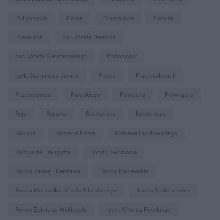
Poligonowa
Polna
Południowa
Pomira
Pomorska
por. Józefa Dambka
por. Józefa Gierszewskiego
Portowców
ppłk. Stanisława Janika
Prosta
Przemysława II
Przemysłowa
Pułaskiego
Północna
Półwiejska
Reja
Rejtana
Retmańska
Robotnicza
Rokicka
Romana Klima
Romana Landowskiego
Romualda Traugutta
Rondo Dworcowe
Rondo Jasnej i Dersława
Rondo Kociewskie
Rondo Marszałka Józefa Piłsudskiego
Rondo Spółdzielców
Rondo Żołnierzy Wyklętych
rotm. Witolda Pileckiego