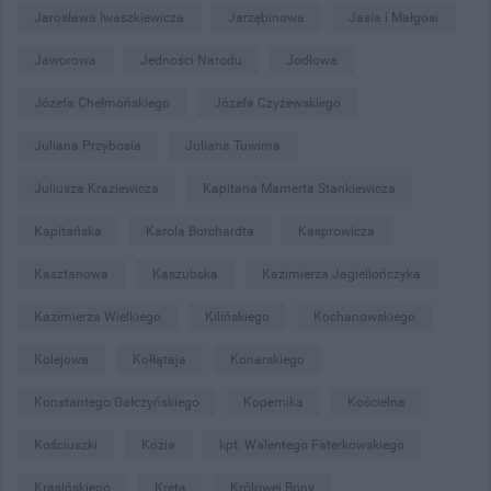
Jarosława Iwaszkiewicza
Jarzębinowa
Jasia i Małgosi
Jaworowa
Jedności Narodu
Jodłowa
Józefa Chełmońskiego
Józefa Czyżewskiego
Juliana Przybosia
Juliana Tuwima
Juliusza Kraziewicza
Kapitana Mamerta Stankiewicza
Kapitańska
Karola Borchardta
Kasprowicza
Kasztanowa
Kaszubska
Kazimierza Jagiellończyka
Kazimierza Wielkiego
Kilińskiego
Kochanowskiego
Kolejowa
Kołłątaja
Konarskiego
Konstantego Gałczyńskiego
Kopernika
Kościelna
Kościuszki
Kozia
kpt. Walentego Faterkowskiego
Krasińskiego
Kręta
Królowej Bony