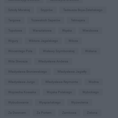
Szkoły Morskiej
Szyprów
Tadeusza Boya-Żeleńskiego
Targowa
Tczewskich Saperów
Tetmajera
Topolowa
Warsztatowa
Wąska
Wierzbowa
Wigury
Wiktora Jagalskiego
Wilcza
Wincentego Pola
Wisławy Szymborskiej
Wiślana
Wita Stwosza
Władysława Andersa
Władysława Broniewskiego
Władysława Jagiełły
Władysława Jurgo
Władysława Reymonta
Wodna
Wojciecha Kossaka
Wojska Polskiego
Wybickiego
Wybudowanie
Wyspiańskiego
Wyzwolenia
Za Dworcem
Za Portem
Zamkowa
Zielona