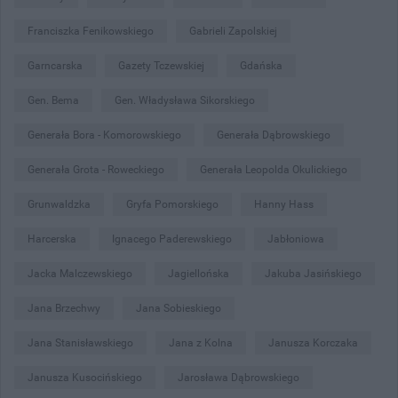
Franciszka Fenikowskiego
Gabrieli Zapolskiej
Garncarska
Gazety Tczewskiej
Gdańska
Gen. Bema
Gen. Władysława Sikorskiego
Generała Bora - Komorowskiego
Generała Dąbrowskiego
Generała Grota - Roweckiego
Generała Leopolda Okulickiego
Grunwaldzka
Gryfa Pomorskiego
Hanny Hass
Harcerska
Ignacego Paderewskiego
Jabłoniowa
Jacka Malczewskiego
Jagiellońska
Jakuba Jasińskiego
Jana Brzechwy
Jana Sobieskiego
Jana Stanisławskiego
Jana z Kolna
Janusza Korczaka
Janusza Kusocińskiego
Jarosława Dąbrowskiego