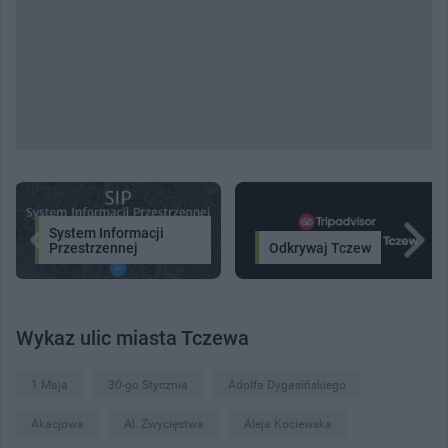
System Informacji
Przestrzennej
Odkrywaj Tczew
Wykaz ulic miasta Tczewa
1 Maja
30-go Stycznia
Adolfa Dygasińskiego
Akacjowa
Al. Zwycięstwa
Aleja Kociewska