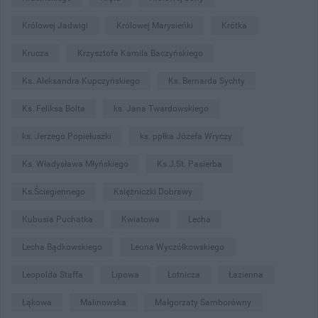
Królowej Jadwigi
Królowej Marysieńki
Krótka
Krucza
Krzysztofa Kamila Baczyńskiego
Ks. Aleksandra Kupczyńskiego
Ks. Bernarda Sychty
Ks. Feliksa Bolta
ks. Jana Twardowskiego
ks. Jerzego Popiełuszki
ks. ppłka Józefa Wryczy
Ks. Władysława Młyńskiego
Ks.J.St. Pasierba
Ks.Ściegiennego
Księżniczki Dobrawy
Kubusia Puchatka
Kwiatowa
Lecha
Lecha Bądkowskiego
Leona Wyczółkowskiego
Leopolda Staffa
Lipowa
Lotnicza
Łazienna
Łąkowa
Malinowska
Małgorzaty Samborówny