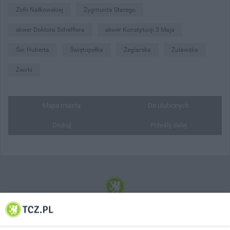
Zofii Nałkowskiej
Zygmunta Starego
skwer Doktora Schefflera
skwer Konstytucji 3 Maja
Św. Huberta
Świętopełka
Żeglarska
Żuławska
Żwirki
Mapa miasta
Do ulubionych
Drukuj
Prześlij dalej
© 2001-2026 Tczew - TCZ.PL Sp. z o.o. Internetowy Serwis Informacyjny Miasta
Tczewa