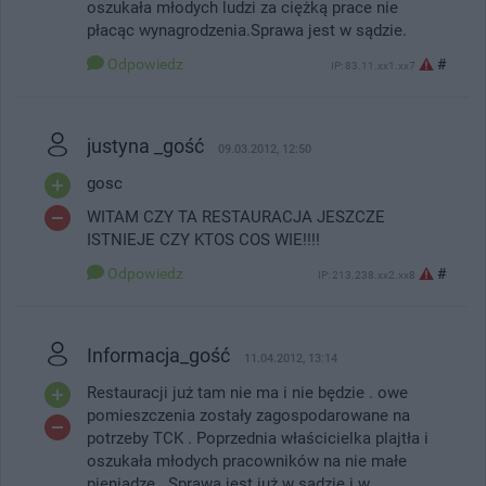
oszukała młodych ludzi za ciężką prace nie
płacąc wynagrodzenia.Sprawa jest w sądzie.
Odpowiedz
#
IP: 83.11.xx1.xx7
justyna _gość
09.03.2012, 12:50
gosc
WITAM CZY TA RESTAURACJA JESZCZE
ISTNIEJE CZY KTOS COS WIE!!!!
Odpowiedz
#
IP: 213.238.xx2.xx8
Informacja_gość
11.04.2012, 13:14
Restauracji już tam nie ma i nie będzie . owe
pomieszczenia zostały zagospodarowane na
potrzeby TCK . Poprzednia właścicielka plajtła i
oszukała młodych pracowników na nie małe
pieniądze . Sprawa jest już w sądzie i w