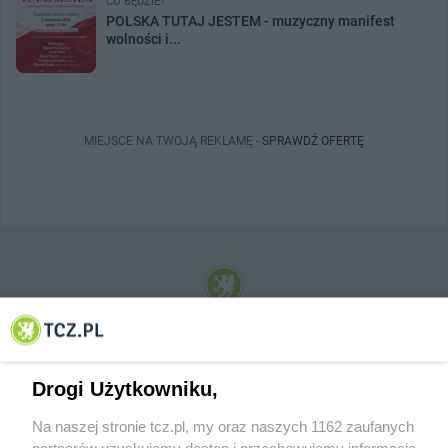
CO BĘDZIE?
POLSKA TUTAJ JESTEM - muzyczny manifest
wolności i...
MIEJSCE NA TWOJĄ REKLAMĘ -
SPRAWDŹ OFERTĘ
© 2001-2026 Tczew - TCZ.PL Sp. z o.o. Internetowy Serwis Informacyjny Miasta
Tczewa
Drogi Użytkowniku,
Na naszej stronie tcz.pl, my oraz naszych 1162 zaufanych
partnerów uzyskujemy dostęp i przechowujemy informacje