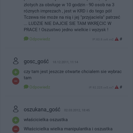
zlotych za obsługe w 10 godzin - 90 osob na 3
róznych imprezach , jest w KRD i do tego pół
Tczewa nie może na nią i jej "przyjaciela" patrzeć
... LUDZIE NIE DAJCIE SIE TAM WKRĘCIC W
PRACE ! Oszustwo jedno wielkie i wyzysk !
Odpowiedz
#
IP: 83.8.xx6.xx2
gosc_gość
18.12.2011, 11:14
czy tam jest jeszcze otwarte chcialem sie wybrac
tam
Odpowiedz
#
IP: 92.225.xx5.xx7
oszukana_gość
02.03.2012, 18:45
właścicielka oszustka
Właścicielka wielka manipulantka i oszustka