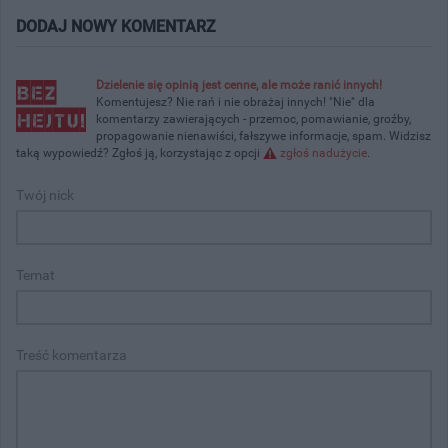
DODAJ NOWY KOMENTARZ
Dzielenie się opinią jest cenne, ale może ranić innych!
Komentujesz? Nie rań i nie obrażaj innych! "Nie" dla
komentarzy zawierających - przemoc, pomawianie, groźby,
propagowanie nienawiści, fałszywe informacje, spam. Widzisz
taką wypowiedź? Zgłoś ją, korzystając z opcji
zgłoś nadużycie
.
Twój nick
Temat
Treść komentarza