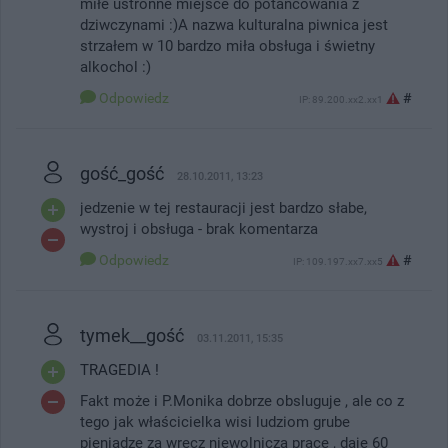
miłe ustronne miejsce do potańcowania z
dziwczynami :)A nazwa kulturalna piwnica jest
strzałem w 10 bardzo miła obsługa i świetny
alkochol :)
Odpowiedz
#
IP: 89.200.xx2.xx1
gość_gość
28.10.2011, 13:23
jedzenie w tej restauracji jest bardzo słabe,
wystroj i obsługa - brak komentarza
Odpowiedz
#
IP: 109.197.xx7.xx5
tymek__gość
03.11.2011, 15:35
TRAGEDIA !
Fakt może i P.Monika dobrze obsluguje , ale co z
tego jak właścicielka wisi ludziom grube
pieniadze za wręcz niewolnicza prace , daje 60