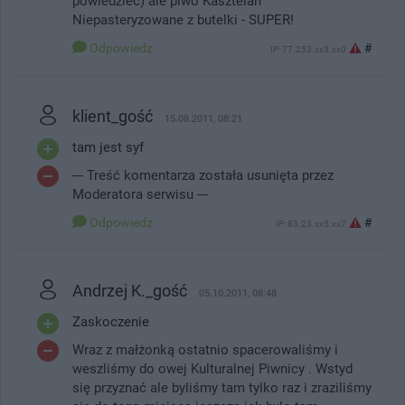
powiedzieć) ale piwo Kasztelan
Niepasteryzowane z butelki - SUPER!
Odpowiedz
#
IP: 77.253.xx3.xx0
klient_gość
15.08.2011, 08:21
tam jest syf
--- Treść komentarza została usunięta przez
Moderatora serwisu ---
Odpowiedz
#
IP: 83.23.xx5.xx7
Andrzej K._gość
05.10.2011, 08:48
Zaskoczenie
Wraz z małżonką ostatnio spacerowaliśmy i
weszliśmy do owej Kulturalnej Piwnicy . Wstyd
się przyznać ale byliśmy tam tylko raz i zraziliśmy