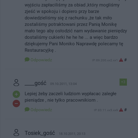
wyjściu zapłaciliśmy za obiad ,który mogliśmy
zjeść w spokoju i dopiero przy barze
dowiedzieliśmy się z rachunku ,że tak miło
zostaliśmy potraktowani przez Panią Monikę
mało tego aby osłodzić nam wydawanie pieniędzy
dostaliśmy cukierki he he he ... a więc bardzo
dziękujemy Pani Moniko Naprawdę polecamy tę
Restauracyjkę .
Odpowiedz
#
IP: 89.200.xx2.xx1
____gość
+3
09.10.2011, 13:04
Lepiej żeby zaczeli ludziom wypłacac zaległe
pieniądze , nie tylko pracownikiom .
Odpowiedz
#
IP: 83.11.xx5.xx9
Tosiek_gość
18.10.2011, 20:13