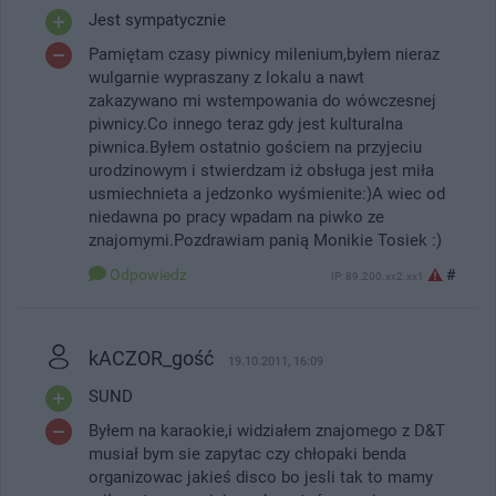
Jest sympatycznie
Pamiętam czasy piwnicy milenium,byłem nieraz
wulgarnie wypraszany z lokalu a nawt
zakazywano mi wstempowania do wówczesnej
piwnicy.Co innego teraz gdy jest kulturalna
piwnica.Byłem ostatnio gościem na przyjeciu
urodzinowym i stwierdzam iż obsługa jest miła
usmiechnieta a jedzonko wyśmienite:)A wiec od
niedawna po pracy wpadam na piwko ze
znajomymi.Pozdrawiam panią Monikie Tosiek :)
Odpowiedz
#
IP: 89.200.xx2.xx1
kACZOR_gość
19.10.2011, 16:09
SUND
Byłem na karaokie,i widziałem znajomego z D&T
musiał bym sie zapytac czy chłopaki benda
organizowac jakieś disco bo jesli tak to mamy