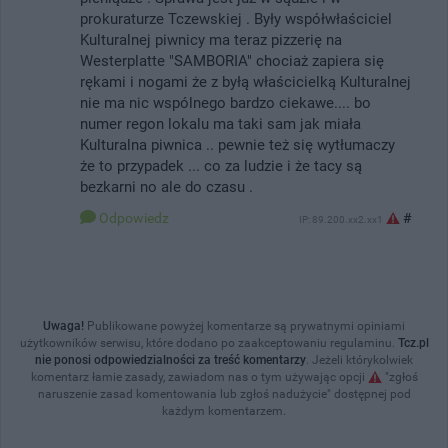
prokuraturze Tczewskiej . Były współwłaściciel
Kulturalnej piwnicy ma teraz pizzerię na
Westerplatte "SAMBORIA" chociaż zapiera się
rękami i nogami że z byłą właścicielką Kulturalnej
nie ma nic wspólnego bardzo ciekawe.... bo
numer regon lokalu ma taki sam jak miała
Kulturalna piwnica .. pewnie też się wytłumaczy
że to przypadek ... co za ludzie i że tacy są
bezkarni no ale do czasu .
Odpowiedz
#
IP: 89.200.xx2.xx1
Uwaga!
Publikowane powyżej komentarze są prywatnymi opiniami
użytkowników serwisu, które dodano po zaakceptowaniu regulaminu.
Tcz.pl
nie ponosi odpowiedzialności za treść komentarzy
. Jeżeli którykolwiek
komentarz łamie zasady, zawiadom nas o tym używając opcji
"zgłoś
naruszenie zasad komentowania lub zgłoś nadużycie" dostępnej pod
każdym komentarzem.