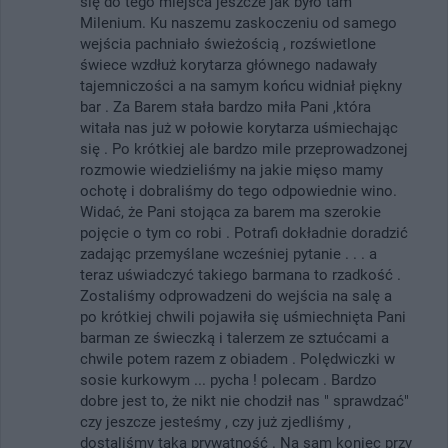
się do tego miejsca jeszcze jak było tam
Milenium. Ku naszemu zaskoczeniu od samego
wejścia pachniało świeżością , rozświetlone
świece wzdłuż korytarza głównego nadawały
tajemniczości a na samym końcu widniał piękny
bar . Za Barem stała bardzo miła Pani ,która
witała nas już w połowie korytarza uśmiechając
się . Po krótkiej ale bardzo mile przeprowadzonej
rozmowie wiedzieliśmy na jakie mięso mamy
ochotę i dobraliśmy do tego odpowiednie wino.
Widać, że Pani stojąca za barem ma szerokie
pojęcie o tym co robi . Potrafi dokładnie doradzić
zadając przemyślane wcześniej pytanie . . . a
teraz uświadczyć takiego barmana to rzadkość .
Zostaliśmy odprowadzeni do wejścia na salę a
po krótkiej chwili pojawiła się uśmiechnięta Pani
barman ze świeczką i talerzem ze sztućcami a
chwile potem razem z obiadem . Polędwiczki w
sosie kurkowym ... pycha ! polecam . Bardzo
dobre jest to, że nikt nie chodził nas " sprawdzać"
czy jeszcze jesteśmy , czy już zjedliśmy ,
dostaliśmy taką prywatność . Na sam koniec przy