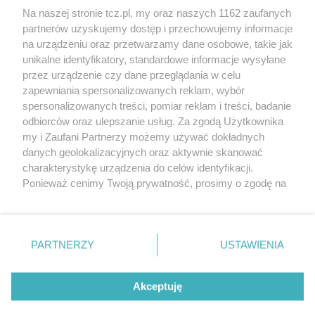
Na naszej stronie tcz.pl, my oraz naszych 1162 zaufanych
partnerów uzyskujemy dostęp i przechowujemy informacje
na urządzeniu oraz przetwarzamy dane osobowe, takie jak
unikalne identyfikatory, standardowe informacje wysyłane
przez urządzenie czy dane przeglądania w celu
zapewniania spersonalizowanych reklam, wybór
O FIRMIE
POLITYKA PRYWATNOŚCI
HOSTING
spersonalizowanych treści, pomiar reklam i treści, badanie
REKLAMA
WSPÓŁPRACA
RSS
FACEBOOK
KONTAKT
odbiorców oraz ulepszanie usług. Za zgodą Użytkownika
my i Zaufani Partnerzy możemy używać dokładnych
Nasze serwisy
danych geolokalizacyjnych oraz aktywnie skanować
charakterystykę urządzenia do celów identyfikacji.
Aktualności
Muzyka i kultura
Ponieważ cenimy Twoją prywatność, prosimy o zgodę na
Tcz24
Archiwum wydarzeń
korzystanie z tych technologii poprzez kliknięcie
Kronika Policyjna
Telewizja Internetowa
„Akceptuję”. Zgoda jest dobrowolna i zawsze możesz ją
Kalendarz imprez
Sport
zmienić/wycofać klikając przycisk ustawień prywatności
Salony urody i masażu
Żłobki i przedszkola
PARTNERZY
USTAWIENIA
Historia miasta
Zdjęcia miasta
znajdujący się w lewym dolnym rogu strony
. Niektóre
Władze miasta
Zabytki
rodzaje przetwarzania danych nie wymagają zgody
użytkownika, ale masz prawo sprzeciwić się takiemu
Akceptuję
przetwarzaniu. Preferencje będą miały zastosowania tylko
na tej witrynie.
Zainstaluj aplikację Tcz.pl w Google Play:
Android