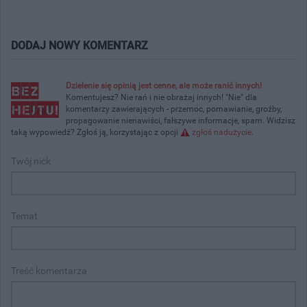
DODAJ NOWY KOMENTARZ
Dzielenie się opinią jest cenne, ale może ranić innych!
Komentujesz? Nie rań i nie obrażaj innych! "Nie" dla
komentarzy zawierających - przemoc, pomawianie, groźby,
propagowanie nienawiści, fałszywe informacje, spam. Widzisz
taką wypowiedź? Zgłoś ją, korzystając z opcji
zgłoś nadużycie
.
Twój nick
Temat
Treść komentarza