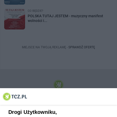
CO BĘDZIE?
POLSKA TUTAJ JESTEM - muzyczny manifest
wolności i...
MIEJSCE NA TWOJĄ REKLAMĘ -
SPRAWDŹ OFERTĘ
© 2001-2026 Tczew - TCZ.PL Sp. z o.o. Internetowy Serwis Informacyjny Miasta
Tczewa
Drogi Użytkowniku,