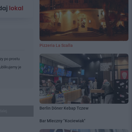
Pizzeria La Scalla
zy po prostu
ublikujemy je
Berlin Döner Kebap Tczew
dalej
Bar Mleczny "Kociewiak"