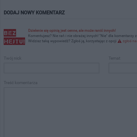
DODAJ NOWY KOMENTARZ
Dzielenie się opinią jest cenne, ale może ranić innych!
Komentujesz? Nie rań i nie obrażaj innych! "Nie" dla komentarzy 
Widzisz taką wypowiedź? Zgłoś ją, korzystając z opcji
zgłoś na
Twój nick
Temat
Treść komentarza