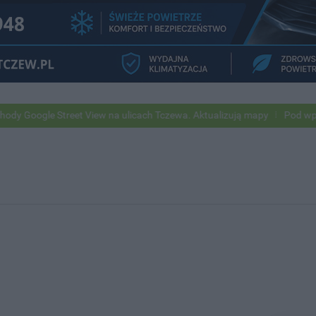
e Street View na ulicach Tczewa. Aktualizują mapy
Pod wpływem alk