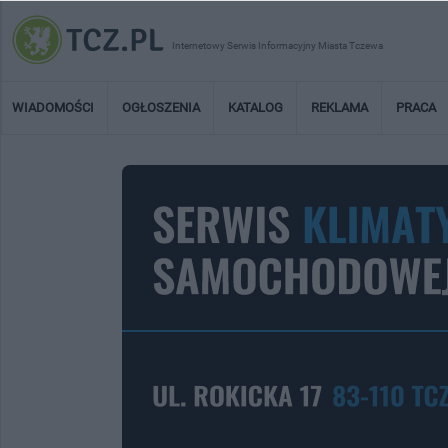
Internetowy Serwis Informacyjny Miasta Tczewa
WIADOMOŚCI
OGŁOSZENIA
KATALOG
REKLAMA
PRACA