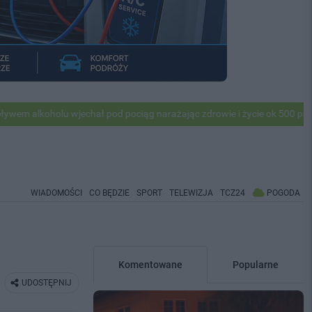
oholu wjechał pod pociąg narażając zdrowie i życie ok 500 pasażerów!
WIADOMOŚCI
CO BĘDZIE
SPORT
TELEWIZJA
TCZ24
POGODA
Komentowane
Popularne
UDOSTĘPNIJ