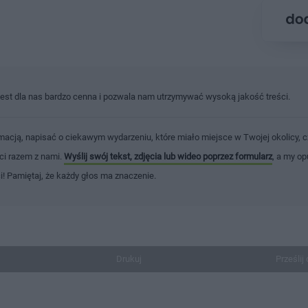
jest dla nas bardzo cenna i pozwala nam utrzymywać wysoką jakość treści.
macją, napisać o ciekawym wydarzeniu, które miało miejsce w Twojej okolicy, c
ści razem z nami.
Wyślij swój tekst, zdjęcia lub wideo poprzez formularz
, a my op
ci! Pamiętaj, że każdy głos ma znaczenie.
Drukuj
Prześlij 