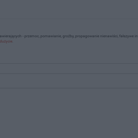
zawierających - przemoc, pomawianie, groźby, propagowanie nienawiści, fałszywe i
dużycie
.