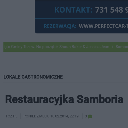
iny Tczew. Na początek Shaun Baker & Jessica Jean
Samochody Googl
LOKALE GASTRONOMICZNE
Restauracyjka Samboria
TCZ.PL
PONIEDZIAŁEK
, 10.02.2014, 22:19
3