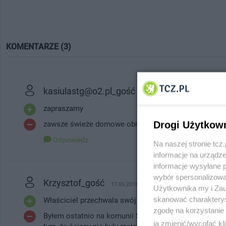
KOMENTARZE (3)
kasiulastg@o2.pl_gość
30.08.2014, 20:22
zapraszamy
Drogi Użytkow
zawsze świeże domowe obiadki zapraszamy
Odpowiedz
Na naszej stronie tc
informacje na urządze
informacje wysyłane 
wybór spersonalizowan
Krzysztof_gość
17.05.2016, 11:19
Użytkownika my i Zau
skanować charakterys
Właściciel przechwala swój lokal.
zgodę na korzystanie 
Byłem ostatnio na komunii Swiętej w tej restauracji mo
ją zmienić/wycofać kl