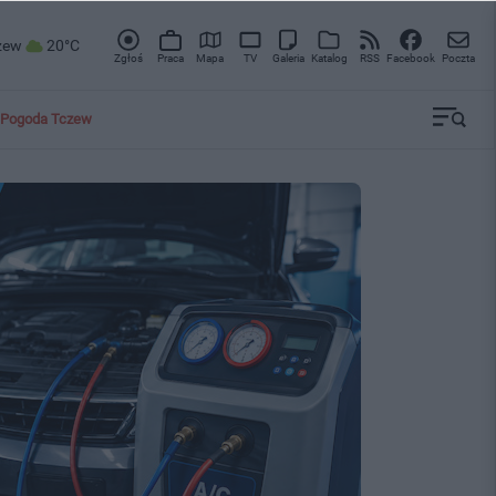
zew
20°C
Zgłoś
Praca
Mapa
TV
Galeria
Katalog
RSS
Facebook
Poczta
Pogoda Tczew