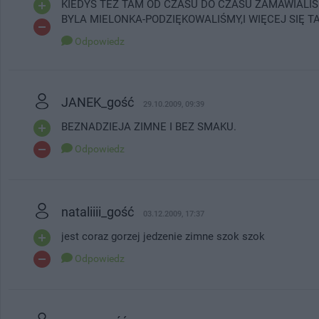
KIEDYŚ TEŻ TAM OD CZASU DO CZASU ZAMAWIALIŚM
BYLA MIELONKA-PODZIĘKOWALIŚMY,I WIĘCEJ SIĘ T
Odpowiedz
JANEK_gość
29.10.2009, 09:39
BEZNADZIEJA ZIMNE I BEZ SMAKU.
Odpowiedz
nataliiii_gość
03.12.2009, 17:37
jest coraz gorzej jedzenie zimne szok szok
Odpowiedz