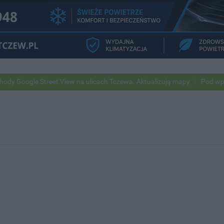
 Street View na ulicach Tczewa. Aktualizują mapy
Pod wpływem alkoh