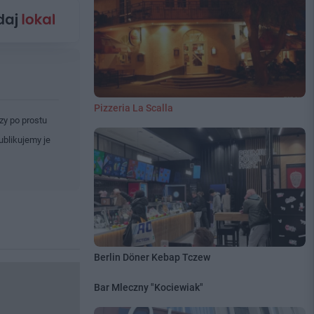
Pizzeria La Scalla
zy po prostu
ublikujemy je
Berlin Döner Kebap Tczew
Bar Mleczny "Kociewiak"