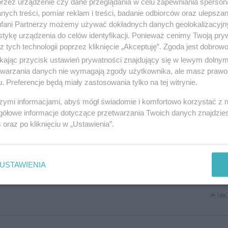
przez urządzenie czy dane przeglądania w celu zapewniania sperson
IP: 87
ych treści, pomiar reklam i treści, badanie odbiorców oraz ulepszan
fani Partnerzy możemy używać dokładnych danych geolokalizacyjn
tykę urządzenia do celów identyfikacji. Ponieważ cenimy Twoją pry
z tych technologii poprzez kliknięcie „Akceptuję”. Zgoda jest dobro
ikając przycisk ustawień prywatności znajdujący się w lewym dolny
etwarzania danych nie wymagają zgody użytkownika, ale masz prawo 
ze to była mortadela i wszystko surowe powinni zamknąć ???
. Preferencje będą miały zastosowania tylko na tej witrynie.
IP: 8
szymi informacjami, abyś mógł świadomie i komfortowo korzystać z
gółowe informacje dotyczące przetwarzania Twoich danych znajdzi
s
oraz po kliknięciu w „Ustawienia”.
:55
USTAWIENIA
a to zauważyłam
IP: 109