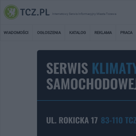
Internetowy Serwis Informacyjny Miasta Tczewa
WIADOMOŚCI
OGŁOSZENIA
KATALOG
REKLAMA
PRACA