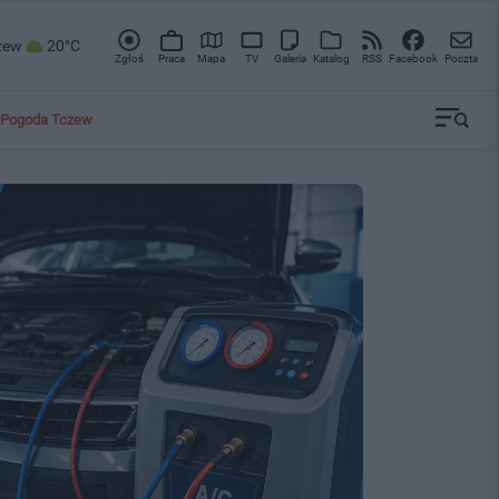
zew
20°C
Zgłoś
Praca
Mapa
TV
Galeria
Katalog
RSS
Facebook
Poczta
Pogoda Tczew