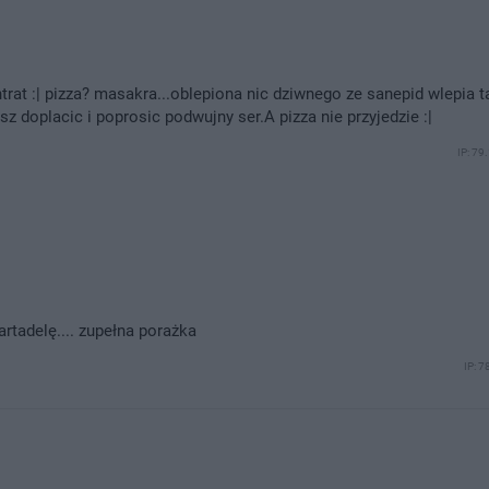
rat :| pizza? masakra...oblepiona nic dziwnego ze sanepid wlepia 
z doplacic i poprosic podwujny ser.A pizza nie przyjedzie :|
IP: 79
rtadelę.... zupełna porażka
IP: 7