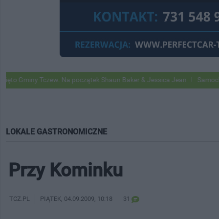
ny Tczew. Na początek Shaun Baker & Jessica Jean
Samochody Google
LOKALE GASTRONOMICZNE
Przy Kominku
TCZ.PL
PIĄTEK
, 04.09.2009, 10:18
31