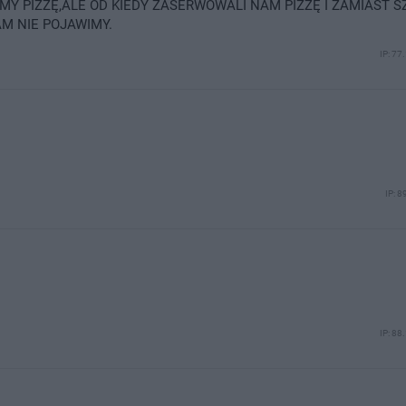
Y PIZZĘ,ALE OD KIEDY ZASERWOWALI NAM PIZZĘ I ZAMIAST S
AM NIE POJAWIMY.
IP: 77
IP: 8
IP: 88