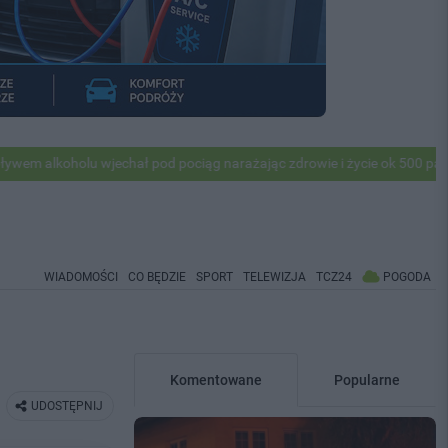
olu wjechał pod pociąg narażając zdrowie i życie ok 500 pasażerów! P
WIADOMOŚCI
CO BĘDZIE
SPORT
TELEWIZJA
TCZ24
POGODA
Komentowane
Popularne
UDOSTĘPNIJ