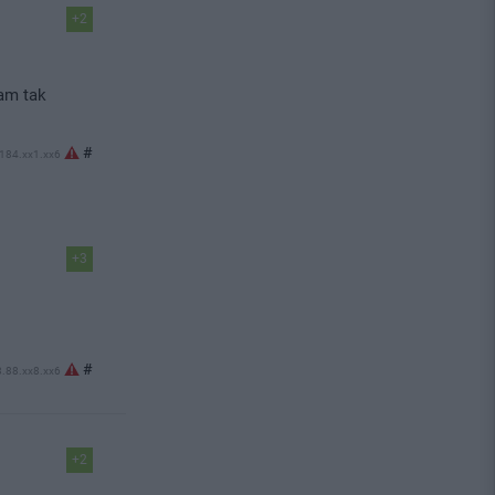
+2
tam tak
#
.184.xx1.xx6
+3
#
8.88.xx8.xx6
+2