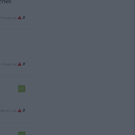
ZYNKI
#
.112.xx4.xx3
#
9.76.xx8.xx9
+2
#
.199.xx1.xx3