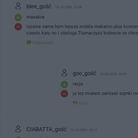
blee_gość
14.10.2009, 15:54
masakra
lazanie sama bym lepsza zrobila makaron plus koncent
czesto kary no i obsluga.Tlumaczysz kobiecie ze chces
Odpowiedz
goo_gość
03.03.2010, 16:30
racja
ja tez miałam zamiast szynki ma
Cytuj
CIABATTA_gość
19.10.2009, 19:11