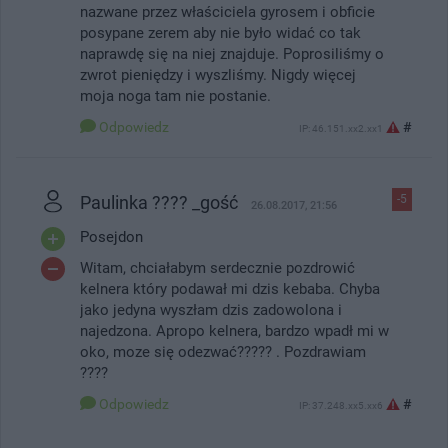
nazwane przez właściciela gyrosem i obficie
posypane zerem aby nie było widać co tak
naprawdę się na niej znajduje. Poprosiliśmy o
zwrot pieniędzy i wyszliśmy. Nigdy więcej
moja noga tam nie postanie.
Odpowiedz
#
IP: 46.151.xx2.xx1
Paulinka ???? _gość
-5
26.08.2017, 21:56
Posejdon
Witam, chciałabym serdecznie pozdrowić
kelnera który podawał mi dzis kebaba. Chyba
jako jedyna wyszłam dzis zadowolona i
najedzona. Apropo kelnera, bardzo wpadł mi w
oko, moze się odezwać????? . Pozdrawiam
????
Odpowiedz
#
IP: 37.248.xx5.xx6