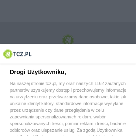
© 2001-2026 Tczew - TCZ.PL Sp. z o.o. Internetowy Serwis Informacyjny Miasta
Tczewa
Drogi Użytkowniku,
Na naszej stronie tcz.pl, my oraz naszych 1162 zaufanych
partnerów uzyskujemy dostęp i przechowujemy informacje
na urządzeniu oraz przetwarzamy dane osobowe, takie jak
unikalne identyfikatory, standardowe informacje wysyłane
przez urządzenie czy dane przeglądania w celu
zapewniania spersonalizowanych reklam, wybór
O FIRMIE
POLITYKA PRYWATNOŚCI
HOSTING
spersonalizowanych treści, pomiar reklam i treści, badanie
REKLAMA
WSPÓŁPRACA
RSS
FACEBOOK
KONTAKT
odbiorców oraz ulepszanie usług. Za zgodą Użytkownika