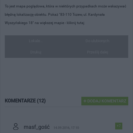
To jest mapa poglądowa, która w niektórych przypadkach może wskazywać
błędną lokalizację obiektu. Pokaż "83-110 Tczew, ul. Kardynała
Wyszyńskiego 18" na większej mapie -
kliknij tutaj
Lokale...
Do ulubionych
Drukuj
Prześlij dalej
KOMENTARZE (12)
DODAJ KOMENTARZ
masf_gość
+7
14.09.2016, 17:10