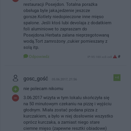
restauracji Posejdon. Totalna porażka
obsługa byle jaka,jedzenie jeszcze
gorsze.Kotlety niedopieczone inne mięso
spalone. Jeśli ktoś lubi devolaja z dodatkiem
foli aluminiowe to zapraszam do
Posejdona.Herbata zalana nieprzegotowaną
wodą.Tort zamrożony ,cukier pomieszany z
solą itp.
Odpowiedz
#
IP: 95.160.xx3.xx0
gosc_gość
+4
05.06.2017, 21:56
nie polecam nikomu
3.06.2017 wizyta w tym lokalu skończyła się
na 50 minutowym czekaniu na pizzę i wyjściu
głodnym. Miała zostać podana pizza z
kurczakiem, a było w niej dosłownie wszystko
oprócz kurczaka, a zamiast niego stare
ciemne mięso (zapewne resztki obiadowe)