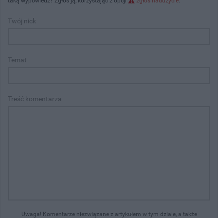
taką wypowiedź? Zgłoś ją, korzystając z opcji
zgłoś nadużycie
.
Twój nick
Temat
Treść komentarza
Uwaga! Komentarze niezwiązane z artykułem w tym dziale, a także