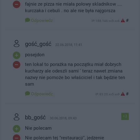
fajnie ze pizza nie miała połowy skladnikow ....
kurczaka i cebuli . no ale nie była najgorsza
Odpowiedz
#
IP: 188.146.xx5.xx6
gość_gość
22.06.2018, 11:41
posejdon
ten lokal to porażka na początku miał dobrych
kucharzy ale odeszli sami ' teraz nawet zmiana
nazwy nie pomoże bo właściciel i tak będzie ten
sam
Odpowiedz
#
IP: 83.20.xx5.xx9
bb_gość
+3
30.06.2018, 09:43
Nie polecam
Nie polecam tej "restauracji", jedzenie