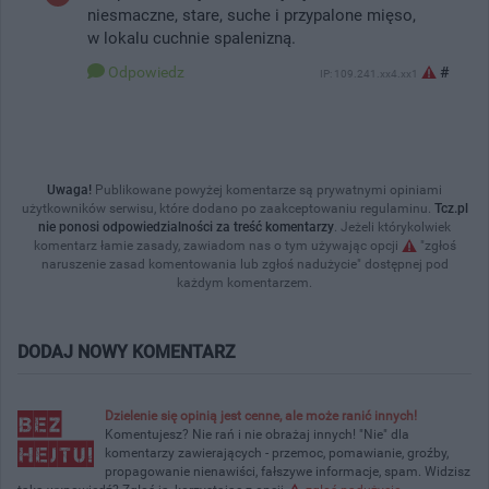
niesmaczne, stare, suche i przypalone mięso,
w lokalu cuchnie spalenizną.
Odpowiedz
#
IP: 109.241.xx4.xx1
Uwaga!
Publikowane powyżej komentarze są prywatnymi opiniami
użytkowników serwisu, które dodano po zaakceptowaniu regulaminu.
Tcz.pl
nie ponosi odpowiedzialności za treść komentarzy
. Jeżeli którykolwiek
komentarz łamie zasady, zawiadom nas o tym używając opcji
"zgłoś
naruszenie zasad komentowania lub zgłoś nadużycie" dostępnej pod
każdym komentarzem.
DODAJ NOWY KOMENTARZ
Dzielenie się opinią jest cenne, ale może ranić innych!
Komentujesz? Nie rań i nie obrażaj innych! "Nie" dla
komentarzy zawierających - przemoc, pomawianie, groźby,
propagowanie nienawiści, fałszywe informacje, spam. Widzisz