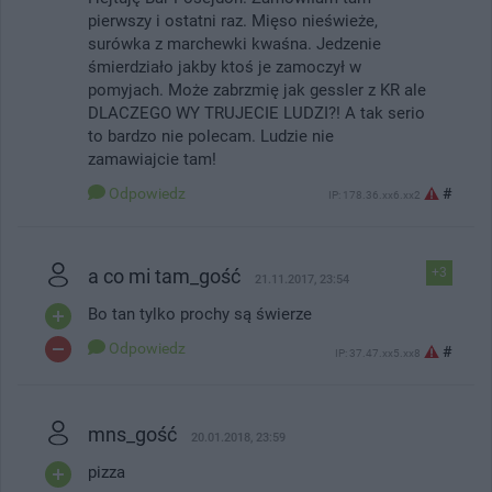
pierwszy i ostatni raz. Mięso nieświeże,
surówka z marchewki kwaśna. Jedzenie
śmierdziało jakby ktoś je zamoczył w
pomyjach. Może zabrzmię jak gessler z KR ale
DLACZEGO WY TRUJECIE LUDZI?! A tak serio
to bardzo nie polecam. Ludzie nie
zamawiajcie tam!
Odpowiedz
#
IP: 178.36.xx6.xx2
a co mi tam_gość
+3
21.11.2017, 23:54
Bo tan tylko prochy są świerze
Odpowiedz
#
IP: 37.47.xx5.xx8
mns_gość
20.01.2018, 23:59
pizza