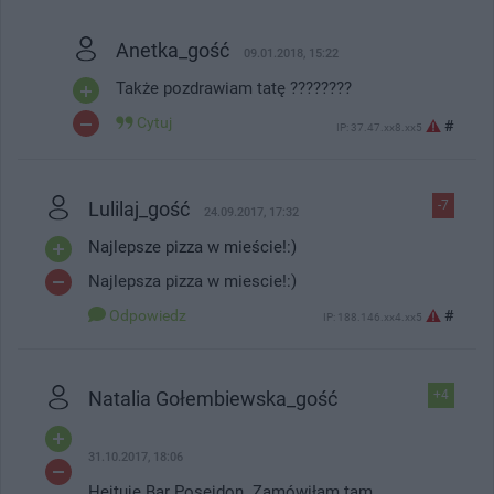
Anetka_gość
09.01.2018, 15:22
Także pozdrawiam tatę ????????
Cytuj
#
IP: 37.47.xx8.xx5
Lulilaj_gość
-7
24.09.2017, 17:32
Najlepsze pizza w mieście!:)
Najlepsza pizza w miescie!:)
Odpowiedz
#
IP: 188.146.xx4.xx5
Natalia Gołembiewska_gość
+4
31.10.2017, 18:06
Hejtuję Bar Posejdon. Zamówiłam tam