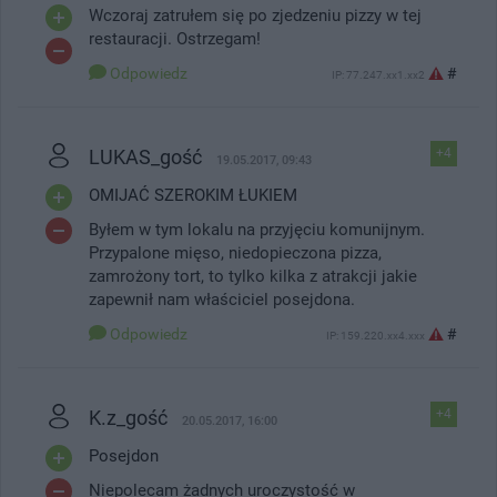
Wczoraj zatrułem się po zjedzeniu pizzy w tej
restauracji. Ostrzegam!
Odpowiedz
#
IP: 77.247.xx1.xx2
LUKAS_gość
+4
19.05.2017, 09:43
OMIJAĆ SZEROKIM ŁUKIEM
Byłem w tym lokalu na przyjęciu komunijnym.
Przypalone mięso, niedopieczona pizza,
zamrożony tort, to tylko kilka z atrakcji jakie
zapewnił nam właściciel posejdona.
Odpowiedz
#
IP: 159.220.xx4.xxx
K.z_gość
+4
20.05.2017, 16:00
Posejdon
Niepolecam żadnych uroczystość w