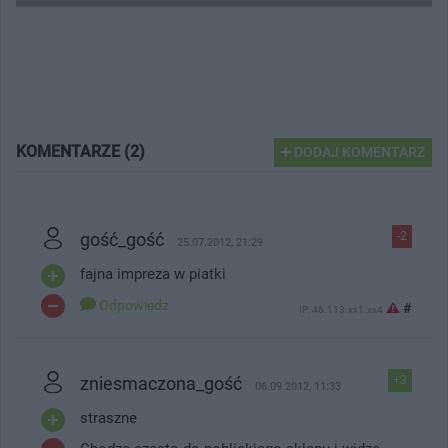
KOMENTARZE (2)
DODAJ KOMENTARZ
gość_gość
-2
25.07.2012, 21:29
fajna impreza w piatki
Odpowiedz
#
IP: 46.113.xx1.xx4
zniesmaczona_gość
+3
06.09.2012, 11:33
straszne