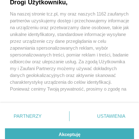
Drogi Użytkowniku,
Na naszej stronie tcz.pl, my oraz naszych 1162 zaufanych
partnerów uzyskujemy dostęp i przechowujemy informacje
na urządzeniu oraz przetwarzamy dane osobowe, takie jak
unikalne identyfikatory, standardowe informacje wysyłane
przez urządzenie czy dane przeglądania w celu
zapewniania spersonalizowanych reklam, wybór
O FIRMIE
POLITYKA PRYWATNOŚCI
HOSTING
spersonalizowanych treści, pomiar reklam i treści, badanie
REKLAMA
WSPÓŁPRACA
RSS
FACEBOOK
KONTAKT
odbiorców oraz ulepszanie usług. Za zgodą Użytkownika
my i Zaufani Partnerzy możemy używać dokładnych
Nasze serwisy
danych geolokalizacyjnych oraz aktywnie skanować
charakterystykę urządzenia do celów identyfikacji.
Aktualności
Muzyka i kultura
Ponieważ cenimy Twoją prywatność, prosimy o zgodę na
Tcz24
Archiwum wydarzeń
korzystanie z tych technologii poprzez kliknięcie
Kronika Policyjna
Telewizja Internetowa
„Akceptuję”. Zgoda jest dobrowolna i zawsze możesz ją
Kalendarz imprez
Sport
zmienić/wycofać klikając przycisk ustawień prywatności
Salony urody i masażu
Żłobki i przedszkola
PARTNERZY
USTAWIENIA
Historia miasta
Zdjęcia miasta
znajdujący się w lewym dolnym rogu strony
. Niektóre
Władze miasta
Zabytki
rodzaje przetwarzania danych nie wymagają zgody
użytkownika, ale masz prawo sprzeciwić się takiemu
Akceptuję
przetwarzaniu. Preferencje będą miały zastosowania tylko