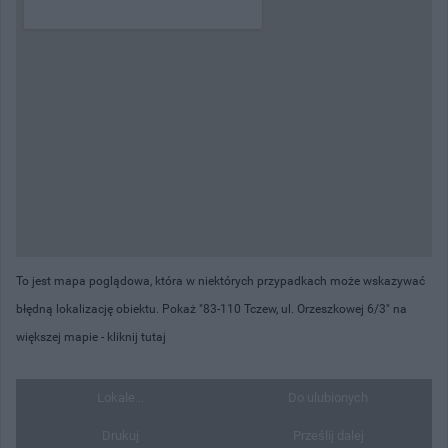
To jest mapa poglądowa, która w niektórych przypadkach może wskazywać
błędną lokalizację obiektu. Pokaż "83-110 Tczew, ul. Orzeszkowej 6/3" na
większej mapie -
kliknij tutaj
Lokale...
Do ulubionych
Drukuj
Prześlij dalej