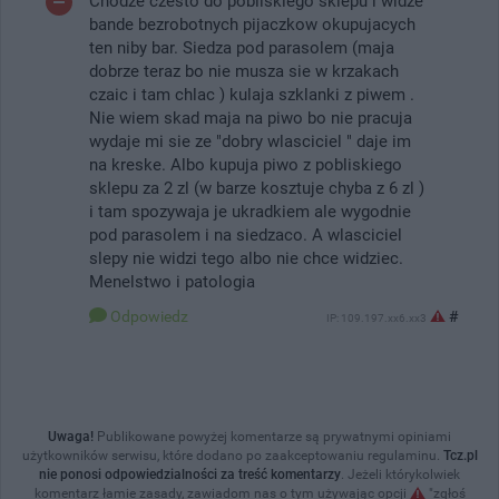
Chodze czesto do pobliskiego sklepu i widze
bande bezrobotnych pijaczkow okupujacych
ten niby bar. Siedza pod parasolem (maja
dobrze teraz bo nie musza sie w krzakach
czaic i tam chlac ) kulaja szklanki z piwem .
Nie wiem skad maja na piwo bo nie pracuja
wydaje mi sie ze "dobry wlasciciel " daje im
na kreske. Albo kupuja piwo z pobliskiego
sklepu za 2 zl (w barze kosztuje chyba z 6 zl )
i tam spozywaja je ukradkiem ale wygodnie
pod parasolem i na siedzaco. A wlasciciel
slepy nie widzi tego albo nie chce widziec.
Menelstwo i patologia
Odpowiedz
#
IP: 109.197.xx6.xx3
Uwaga!
Publikowane powyżej komentarze są prywatnymi opiniami
użytkowników serwisu, które dodano po zaakceptowaniu regulaminu.
Tcz.pl
nie ponosi odpowiedzialności za treść komentarzy
. Jeżeli którykolwiek
komentarz łamie zasady, zawiadom nas o tym używając opcji
"zgłoś