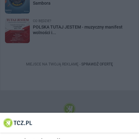
Sambora
CO BĘDZIE?
POLSKA TUTAJ JESTEM - muzyczny manifest
wolności i...
MIEJSCE NA TWOJĄ REKLAMĘ -
SPRAWDŹ OFERTĘ
© 2001-2026 Tczew - TCZ.PL Sp. z o.o. Internetowy Serwis Informacyjny Miasta
Tczewa