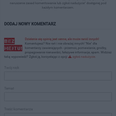
naruszenie zasad komentowania lub zgłoś nadużycie" dostępnej pod
każdym komentarzem.
DODAJ NOWY KOMENTARZ
Dzielenie się opinią jest cenne, ale może ranić innych!
Komentujesz? Nie rań i nie obrażaj innych! "Nie" dla
komentarzy zawierających - przemoc, pomawianie, groźby,
propagowanie nienawiści, fałszywe informacje, spam. Widzisz
taką wypowiedź? Zgłoś ją, korzystając z opcji
zgłoś nadużycie
.
Twój nick
Temat
Treść komentarza