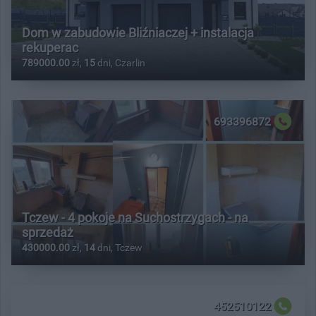
Dom w zabudowie Bliźniaczej + instalacja
rekuperac
789000.00
zł,
15
dni, Czarlin
693396872
Tczew - 4 pokoje na Suchostrzygach - na
sprzedaż
430000.00
zł,
14
dni, Tczew
452510122