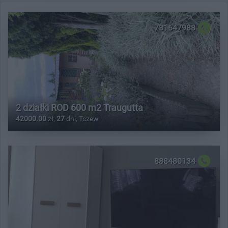
731647988
2 działki ROD 600 m2 Traugutta
42000.00
zł,
27
dni, Tczew
888480134