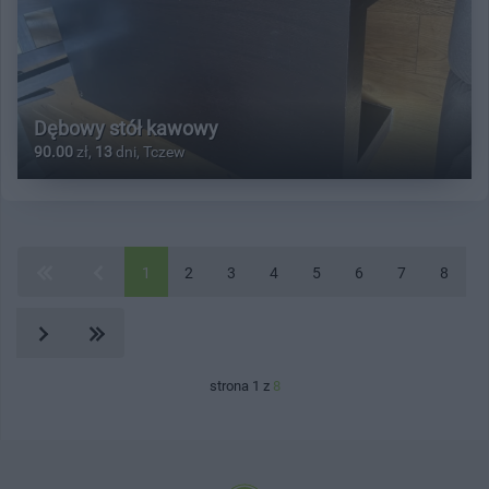
Dębowy stół kawowy
90.00
zł,
13
dni, Tczew
1
2
3
4
5
6
7
8
strona 1 z
8