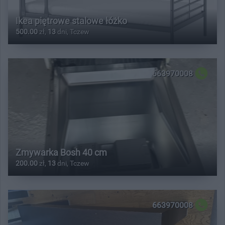
Ikea piętrowe stalowe łóżko
500.00
zł,
13
dni, Tczew
663970008
Zmywarka Bosh 40 cm
200.00
zł,
13
dni, Tczew
663970008