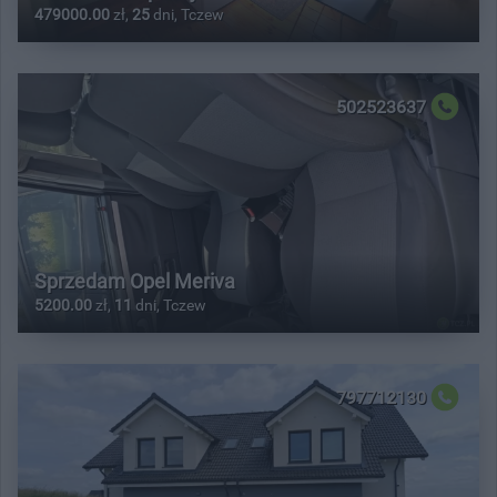
479000.00
zł,
25
dni, Tczew
502523637
Sprzedam Opel Meriva
5200.00
zł,
11
dni, Tczew
797712130