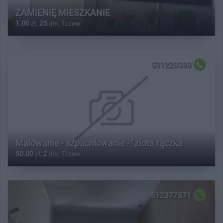
ZAMIENIĘ MIESZKANIE
1.00
zł,
25
dni, Tczew
531228388
Malowanie - szpachlowanie - "złota rączka
50.00
zł,
2
dni, Tczew
512377571