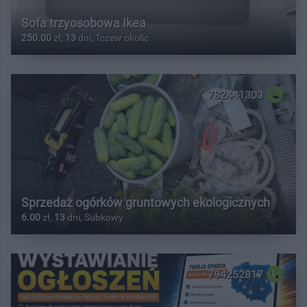
Sofa trzyosobowa Ikea
250.00
zł,
13
dni, Tczew okolic
782441303
Sprzedaż ogórków gruntowych ekologicznych
6.00
zł,
13
dni, Subkowy
794252817