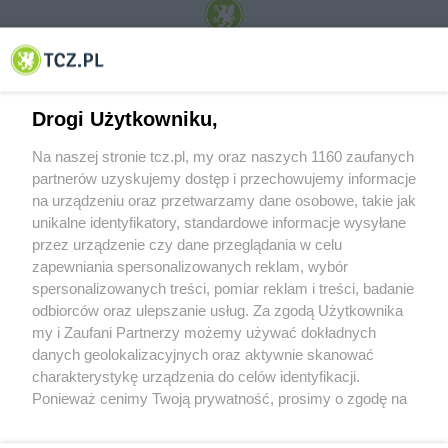
© 2001-2026 Tczew - TCZ.PL Sp. z o.o. Internetowy Serwis Informacyjny Miasta
Tczewa
Drogi Użytkowniku,
Na naszej stronie tcz.pl, my oraz naszych 1160 zaufanych
partnerów uzyskujemy dostęp i przechowujemy informacje
na urządzeniu oraz przetwarzamy dane osobowe, takie jak
unikalne identyfikatory, standardowe informacje wysyłane
przez urządzenie czy dane przeglądania w celu
zapewniania spersonalizowanych reklam, wybór
O FIRMIE
POLITYKA PRYWATNOŚCI
HOSTING
spersonalizowanych treści, pomiar reklam i treści, badanie
REKLAMA
WSPÓŁPRACA
RSS
FACEBOOK
KONTAKT
odbiorców oraz ulepszanie usług. Za zgodą Użytkownika
my i Zaufani Partnerzy możemy używać dokładnych
Nasze serwisy
danych geolokalizacyjnych oraz aktywnie skanować
charakterystykę urządzenia do celów identyfikacji.
Aktualności
Muzyka i kultura
Ponieważ cenimy Twoją prywatność, prosimy o zgodę na
Tcz24
Archiwum wydarzeń
korzystanie z tych technologii poprzez kliknięcie
Kronika Policyjna
Telewizja Internetowa
„Akceptuję”. Zgoda jest dobrowolna i zawsze możesz ją
Kalendarz imprez
Sport