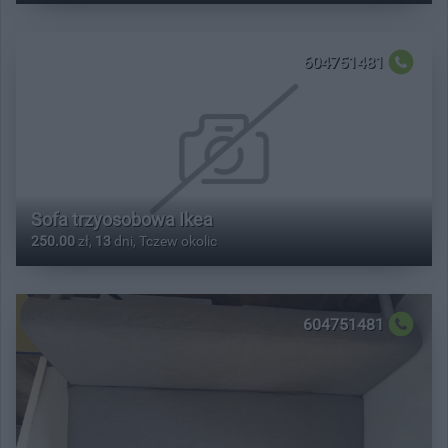
604751481
Sofa trzyosobowa Ikea
250.00
zł,
13
dni, Tczew okolic
604751481