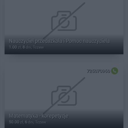
Nauczyciel przedszkola i Pomoc nauczyciela
1.00
zł,
8
dni, Tczew
725070960
Matematyka - korepetycje
50.00
zł,
6
dni, Tczew