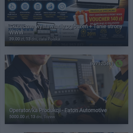
Skuteczne wystawianie ogłoszeń + Tanie strony
WWW
39.00
zł,
13
dni, cała Polska
607120411
Operator/ka Produkcji - Eaton Automotive
5000.00
zł,
13
dni, Tczew