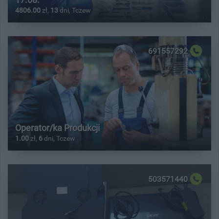
4806.00
zł,
13
dni, Tczew
691557292
Operator/ka Produkcji
1.00
zł,
6
dni, Tczew
503571440