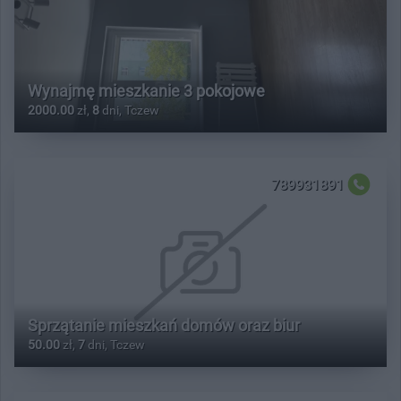
Wynajmę mieszkanie 3 pokojowe
2000.00
zł,
8
dni, Tczew
789931891
Sprzątanie mieszkań domów oraz biur
50.00
zł,
7
dni, Tczew