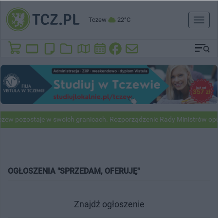
Tczew
22°C
Toggl
naviga
aje w swoich granicach. Rozporządzenie Rady Ministrów opublikowane
OGŁOSZENIA "SPRZEDAM, OFERUJĘ"
Znajdź ogłoszenie