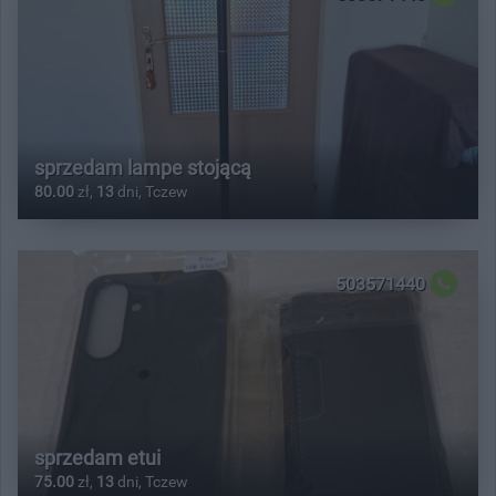
sprzedam lampe stojącą
80.00
zł,
13
dni, Tczew
503571440
sprzedam etui
75.00
zł,
13
dni, Tczew