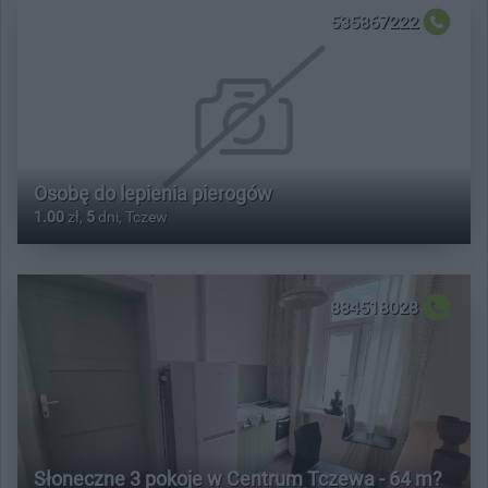
535867222
Osobę do lepienia pierogów
1.00
zł,
5
dni, Tczew
884518028
Słoneczne 3 pokoje w Centrum Tczewa - 64 m?