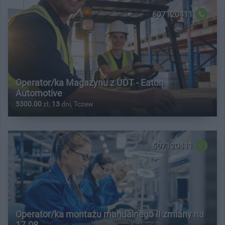
607120411
Operator/ka Magazynu z UDT - Eaton
Automotive
5300.00
zł,
13
dni, Tczew
607120411
Operator/ka montażu manualnego II zmiany na
17.08.