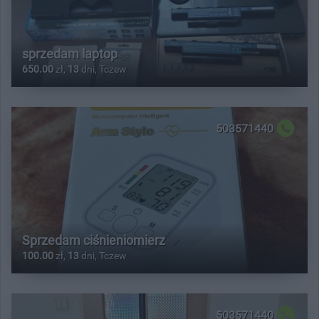
sprzedam laptop
650.00
zł,
13
dni, Tczew
503571440
Sprzedam ciśnieniomierz
100.00
zł,
13
dni, Tczew
503571440