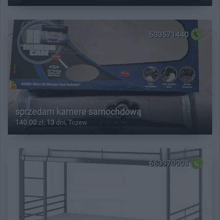
503571440
sprzedam kamere samochdową
140.00
zł,
13
dni, Tczew
663970008