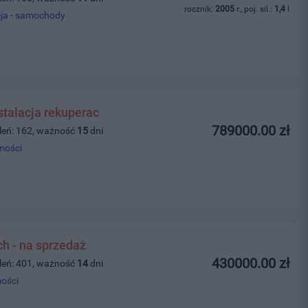
rocznik:
2005
r., poj. sil.:
1,4
l
ja - samochody
stalacja rekuperac
789000.00 zł
leń: 162, ważność
15
dni
mości
ch - na sprzedaż
430000.00 zł
leń: 401, ważność
14
dni
ości