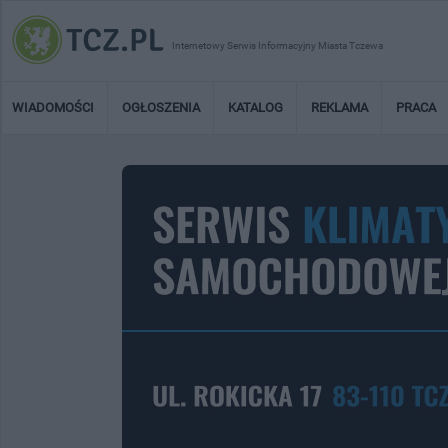
Internetowy Serwis Informacyjny Miasta Tczewa
WIADOMOŚCI
OGŁOSZENIA
KATALOG
REKLAMA
PRACA