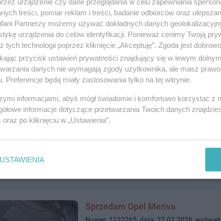
przez urządzenie czy dane przeglądania w celu zapewniania sperson
ych treści, pomiar reklam i treści, badanie odbiorców oraz ulepszan
Osobę do lepienia pierogów
fani Partnerzy możemy używać dokładnych danych geolokalizacyjn
Numer: 1122309, data: 28.07.2026, wyświet
tykę urządzenia do celów identyfikacji. Ponieważ cenimy Twoją pry
Tczew, tel.
535867222
, kategoria:
Praca
z tych technologii poprzez kliknięcie „Akceptuję”. Zgoda jest dobro
ikając przycisk ustawień prywatności znajdujący się w lewym dolny
etwarzania danych nie wymagają zgody użytkownika, ale masz prawo 
. Preferencje będą miały zastosowania tylko na tej witrynie.
szymi informacjami, abyś mógł świadomie i komfortowo korzystać z
gółowe informacje dotyczące przetwarzania Twoich danych znajdzi
Słoneczne 3 pokoje w Centrum Tc
s
oraz po kliknięciu w „Ustawienia”.
Numer: 1122293, data: 27.07.2026, wyświet
Tczew, tel.
884518028
, kategoria:
Nieruchom
USTAWIENIA
Sprzedam Opel Meriva
Numer: 1122265, data: 27.07.2026, wyświet