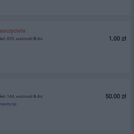
auczyciela
1.00 zł
leń: 835, ważność
8
dni
50.00 zł
leń: 144, ważność
6
dni
repetycje