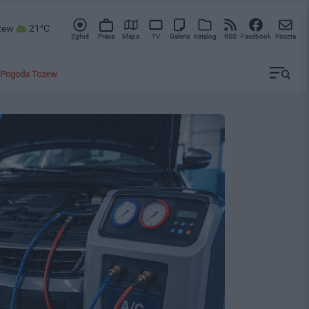
zew
21°C
Zgłoś
Praca
Mapa
TV
Galeria
Katalog
RSS
Facebook
Poczta
Pogoda Tczew