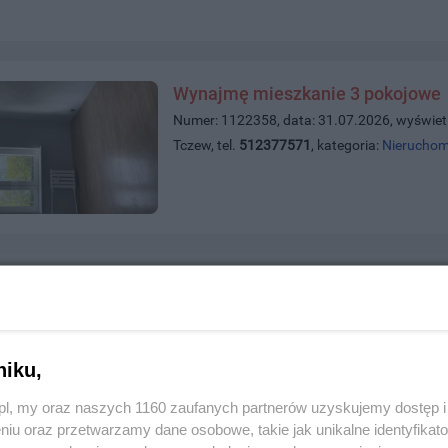
Wynajmę mieszkanie 3 pokojowe
Numer: 1122358, data: 31.07.2026, wyświet
Tczew, tel.
512377571
, kategoria:
Nieruchom
Sprzątanie mieszkań domów oraz 
Numer: 1122331, data: 30.07.2026, wyświet
Tczew, tel.
789931891
, kategoria:
Usługi
niku,
z.pl, my oraz naszych 1160 zaufanych partnerów uzyskujemy dostęp
niu oraz przetwarzamy dane osobowe, takie jak unikalne identyfikat