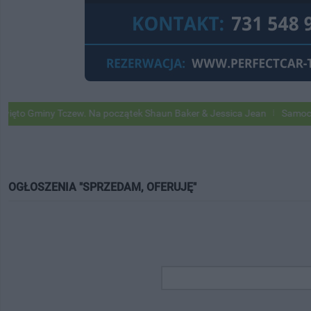
ny Tczew. Na początek Shaun Baker & Jessica Jean
Samochody Google
OGŁOSZENIA "SPRZEDAM, OFERUJĘ"