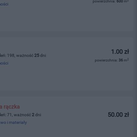
2
powierzchnia:
600
m
ości
1.00 zł
leń: 198, ważność
25
dni
2
powierzchnia:
36
m
ości
a rączka
50.00 zł
leń: 71, ważność
2
dni
wo i materiały