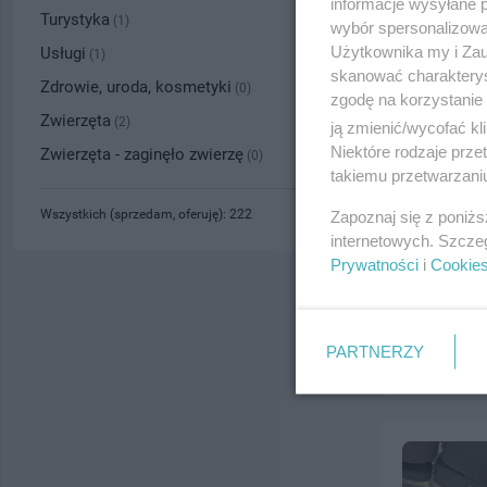
informacje wysyłane 
Turystyka
(1)
wybór spersonalizowan
Użytkownika my i Zau
Usługi
(1)
skanować charakterys
Zdrowie, uroda, kosmetyki
(0)
zgodę na korzystanie 
Zwierzęta
(2)
ją zmienić/wycofać kl
Niektóre rodzaje prz
Zwierzęta - zaginęło zwierzę
(0)
takiemu przetwarzaniu
Wszystkich (sprzedam, oferuję): 222
Zapoznaj się z poniż
internetowych. Szcze
Prywatności
i
Cookie
PARTNERZY