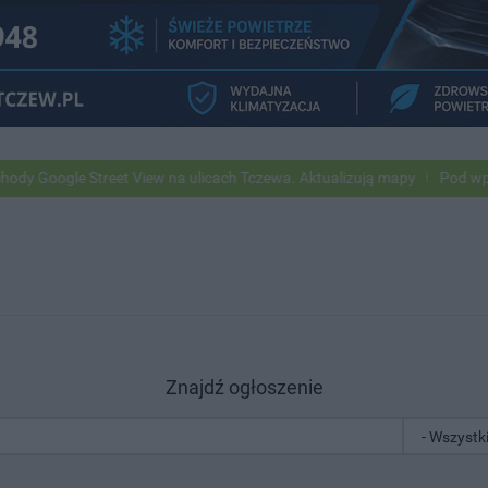
 Street View na ulicach Tczewa. Aktualizują mapy
Pod wpływem alko
Znajdź ogłoszenie