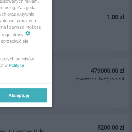
alizowanych reklam,
ie usług. Za zgodą
ych oraz aktywnie
1.00 zł
leń: 310, ważność
5
dni
watność, prosimy o
wolna i zawsze możesz
m rogu strony
.
sprzeciwić się
 naszych serwisów
esz w
Polityce
zewa - 64 m?
479000.00 zł
leń: 203, ważność
25
dni
2
powierzchnia:
64
m
, pokoje:
3
ości
Akceptuję
5200.00 zł
leń: 100, ważność
11
dni