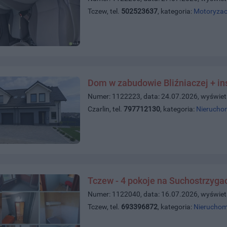
Tczew, tel.
502523637
, kategoria:
Motoryzac
Dom w zabudowie Bliźniaczej + in
Numer: 1122223, data: 24.07.2026, wyświet
Czarlin, tel.
797712130
, kategoria:
Nierucho
Tczew - 4 pokoje na Suchostrzyga
Numer: 1122040, data: 16.07.2026, wyświet
Tczew, tel.
693396872
, kategoria:
Nieruchom