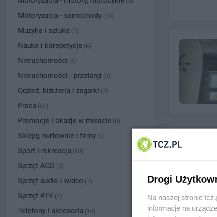
Motoryzacja - motory, motocykle
(3)
Motoryzacja - samochody
(19)
Muzyka i sztuka
(1)
Nauka i korepetycje
(6)
Nieruchomości
(6)
Nieruchomości - przetargi
(0)
Odzież, biżuteria i zegarki
(7)
Praca
(51)
Promocje i okazje w mieście
(0)
Sklepy, hurtownie i firmy
(0)
Sport i rekreacja
(10)
Sprzęt AGD
(3)
Drogi Użytkow
Sprzęt audio i wideo
(7)
Sprzęt RTV
(2)
Na naszej stronie tc
informacje na urządze
Telefony i akcesoria
(10)