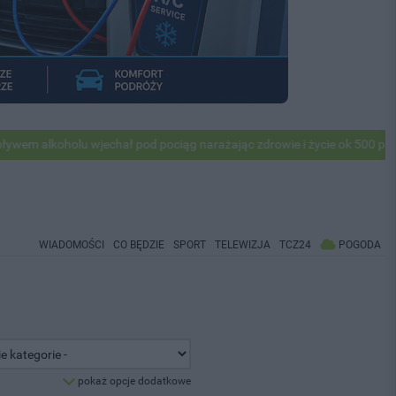
holu wjechał pod pociąg narażając zdrowie i życie ok 500 pasażerów! P
WIADOMOŚCI
CO BĘDZIE
SPORT
TELEWIZJA
TCZ24
POGODA
pokaż opcje dodatkowe