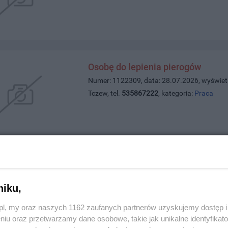
Osobę do lepienia pierogów
Numer: 1122309, data: 28.07.2026, wyświet
Tczew, tel.
535867222
, kategoria:
Praca
Słoneczne 3 pokoje w Centrum Tc
Numer: 1122293, data: 27.07.2026, wyświet
niku,
Tczew, tel.
884518028
, kategoria:
Nieruchom
z.pl, my oraz naszych 1162 zaufanych partnerów uzyskujemy dostęp
niu oraz przetwarzamy dane osobowe, takie jak unikalne identyfikat