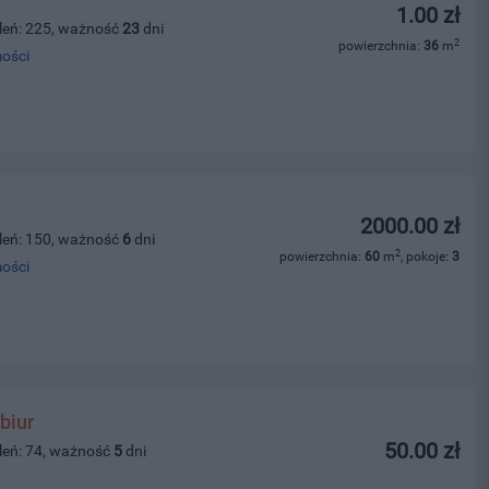
1.00 zł
leń: 225, ważność
23
dni
2
powierzchnia:
36
m
ości
2000.00 zł
leń: 150, ważność
6
dni
2
powierzchnia:
60
m
, pokoje:
3
ości
biur
50.00 zł
leń: 74, ważność
5
dni