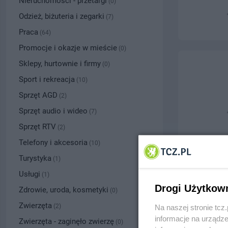
Nieruchomości - przetargi
(0)
Odzież, biżuteria i zegarki
(7)
Praca
(64)
Promocje i okazje w mieście
(0)
Sklepy, hurtownie i firmy
(0)
Sport i rekreacja
(10)
Sprzęt AGD
(2)
Sprzęt audio i wideo
(7)
Sprzęt RTV
(2)
Telefony i akcesoria
(10)
Turystyka
(1)
Usługi
(1)
Drogi Użytkow
Zdrowie, uroda, kosmetyki
(0)
Zwierzęta
(2)
Na naszej stronie tc
informacje na urządze
Zwierzęta - zaginęło zwierzę
(0)