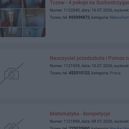
Tczew - 4 pokoje na Suchostrzyga
Numer: 1122040, data: 16.07.2026, wyświet
Tczew, tel.
693396872
, kategoria:
Nieruchom
Nauczyciel przedszkola i Pomoc n
Numer: 1121935, data: 10.07.2026, wyświet
Tczew, tel.
452510122
, kategoria:
Praca
Matematyka - korepetycje
Numer: 1121890, data: 08.07.2026, wyświet
Tczew, tel.
725070960
, kategoria:
Nauka i ko