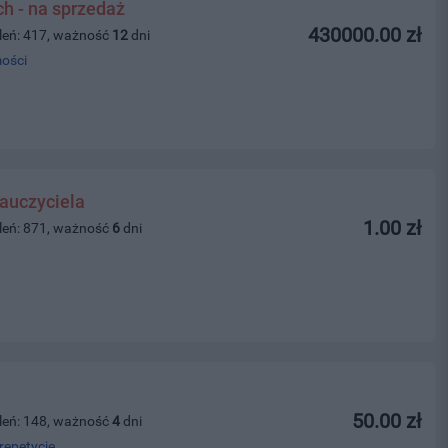
ch - na sprzedaż
430000.00 zł
leń: 417, ważność
12
dni
ości
auczyciela
1.00 zł
leń: 871, ważność
6
dni
50.00 zł
leń: 148, ważność
4
dni
repetycje