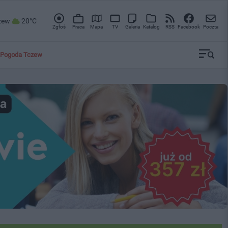
zew
20°C
Zgłoś
Praca
Mapa
TV
Galeria
Katalog
RSS
Facebook
Poczta
Pogoda Tczew