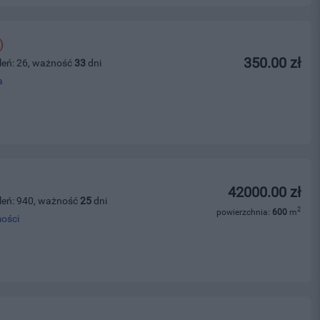
)
350.00 zł
leń: 26, ważność
33
dni
a
42000.00 zł
leń: 940, ważność
25
dni
2
powierzchnia:
600
m
ości