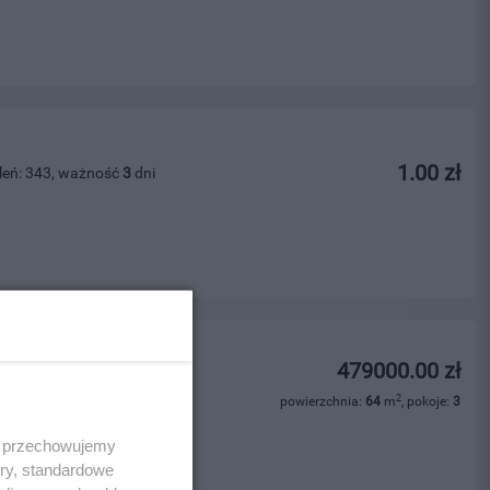
1.00 zł
leń: 343, ważność
3
dni
zewa - 64 m?
479000.00 zł
leń: 212, ważność
23
dni
2
powierzchnia:
64
m
, pokoje:
3
ości
 i przechowujemy
ory, standardowe