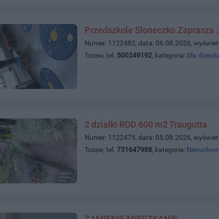
Przedszkole Słoneczko Zaprasza :
Numer: 1122482, data: 06.08.2026, wyświet
Tczew, tel.
500249192
, kategoria:
Dla dzieck
2 działki ROD 600 m2 Traugutta
Numer: 1122475, data: 05.08.2026, wyświet
Tczew, tel.
731647988
, kategoria:
Nieruchom
ZAMIENIĘ MIESZKANIE