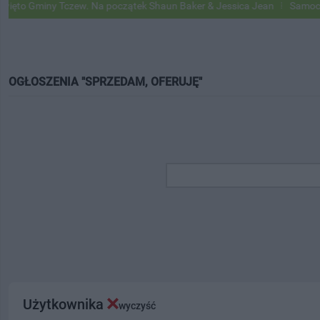
ny Tczew. Na początek Shaun Baker & Jessica Jean
Samochody Google
OGŁOSZENIA "SPRZEDAM, OFERUJĘ"
Użytkownika
wyczyść