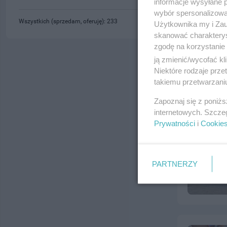
informacje wysyłane 
wybór spersonalizowan
Wszystkich (sprzedam, oferuję): 233
Użytkownika my i Zau
skanować charakterys
zgodę na korzystanie 
ją zmienić/wycofać kl
Niektóre rodzaje prz
takiemu przetwarzaniu
Zapoznaj się z poniż
internetowych. Szcze
Prywatności
i
Cookie
PARTNERZY