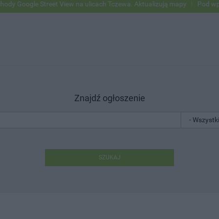
 Street View na ulicach Tczewa. Aktualizują mapy
Pod wpływem alko
Znajdź ogłoszenie
SZUKAJ