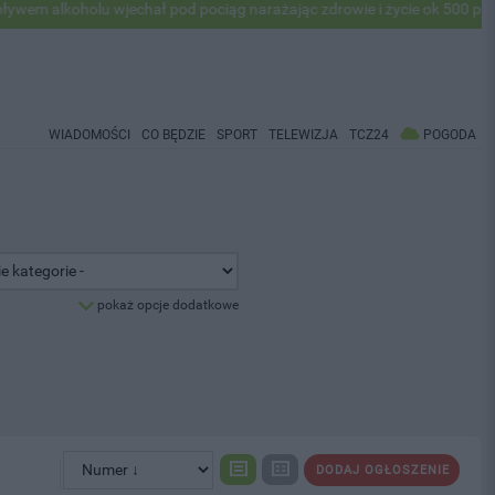
holu wjechał pod pociąg narażając zdrowie i życie ok 500 pasażerów! 
WIADOMOŚCI
CO BĘDZIE
SPORT
TELEWIZJA
TCZ24
POGODA
pokaż opcje dodatkowe
DODAJ OGŁOSZENIE