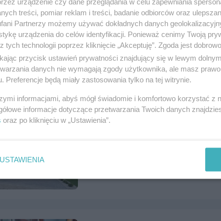
przez urządzenie czy dane przeglądania w celu zapewniania sperson
ych treści, pomiar reklam i treści, badanie odbiorców oraz ulepszan
fani Partnerzy możemy używać dokładnych danych geolokalizacyjn
Sprzedam Opel Meriva
tykę urządzenia do celów identyfikacji. Ponieważ cenimy Twoją pry
z tych technologii poprzez kliknięcie „Akceptuję”. Zgoda jest dobro
Numer: 1122265, data: 27.07.2026, wyświet
ikając przycisk ustawień prywatności znajdujący się w lewym dolny
Tczew, tel.
502523637
, kategoria:
Motoryzac
etwarzania danych nie wymagają zgody użytkownika, ale masz prawo 
. Preferencje będą miały zastosowania tylko na tej witrynie.
szymi informacjami, abyś mógł świadomie i komfortowo korzystać z
gółowe informacje dotyczące przetwarzania Twoich danych znajdzi
s
oraz po kliknięciu w „Ustawienia”.
Dom w zabudowie Bliźniaczej + in
Numer: 1122223, data: 24.07.2026, wyświet
Czarlin, tel.
797712130
, kategoria:
Nierucho
USTAWIENIA