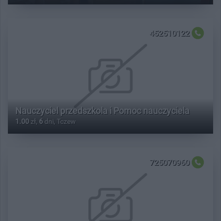
452510122
Nauczyciel przedszkola i Pomoc nauczyciela
1.00
zł,
6
dni, Tczew
725070960