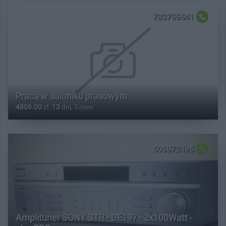
783766541
Praca w saloniku prasowym
4806.00
zł,
13
dni, Tczew
506872495
Amplituner SONY STR - DE197 - 2x100Watt -