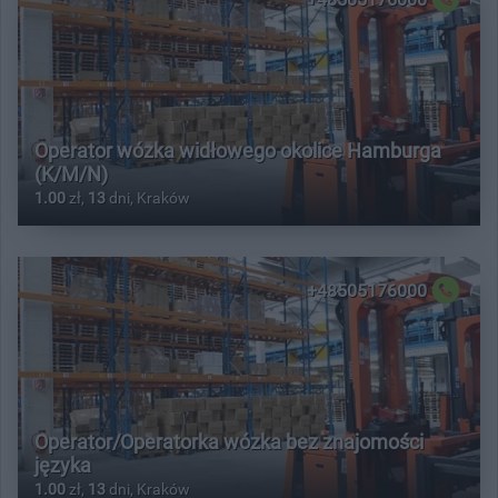
Operator wózka widłowego okolice Hamburga
(K/M/N)
1.00
zł,
13
dni, Kraków
+48505176000
Operator/Operatorka wózka bez znajomości
języka
1.00
zł,
13
dni, Kraków