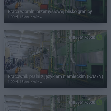
Praca w pralni przemysłowej blisko granicy
1.00
zł,
13
dni, Kraków
+48505176000
Pracownik pralni z językiem niemieckim (K/M/N)
1.00
zł,
13
dni, Kraków
+48505176000