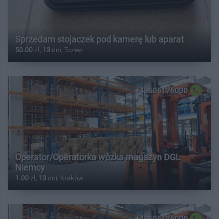
Sprzedam stojaczek pod kamerę lub aparat
50.00
zł,
13
dni, Tczew
+48505176000
Operator/Operatorka wózka magazyn DGL
Niemcy
1.00
zł,
13
dni, Kraków
+48505176000