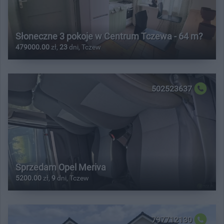
Słoneczne 3 pokoje w Centrum Tczewa - 64 m?
479000.00
zł,
23
dni, Tczew
502523637
Sprzedam Opel Meriva
5200.00
zł,
9
dni, Tczew
797712130