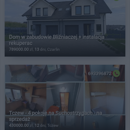
Dom w zabudowie Bliźniaczej + instalacja
rekuperac
789000.00
zł,
13
dni, Czarlin
693396872
Tczew - 4 pokoje na Suchostrzygach - na
sprzedaż
430000.00
zł,
12
dni, Tczew