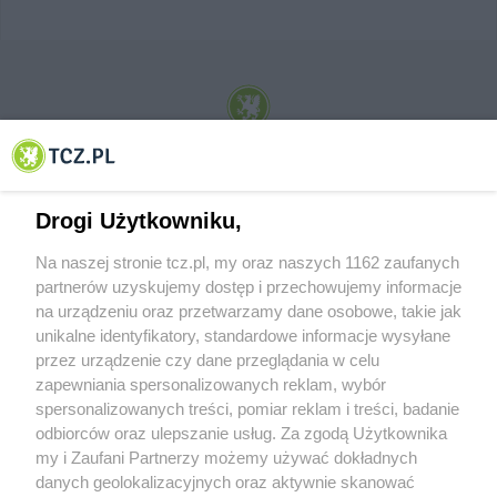
© 2001-2026 Tczew - TCZ.PL Sp. z o.o. Internetowy Serwis Informacyjny Miasta
Tczewa
Drogi Użytkowniku,
Na naszej stronie tcz.pl, my oraz naszych 1162 zaufanych
partnerów uzyskujemy dostęp i przechowujemy informacje
na urządzeniu oraz przetwarzamy dane osobowe, takie jak
unikalne identyfikatory, standardowe informacje wysyłane
przez urządzenie czy dane przeglądania w celu
zapewniania spersonalizowanych reklam, wybór
O FIRMIE
POLITYKA PRYWATNOŚCI
HOSTING
spersonalizowanych treści, pomiar reklam i treści, badanie
REKLAMA
WSPÓŁPRACA
RSS
FACEBOOK
KONTAKT
odbiorców oraz ulepszanie usług. Za zgodą Użytkownika
my i Zaufani Partnerzy możemy używać dokładnych
Nasze serwisy
danych geolokalizacyjnych oraz aktywnie skanować