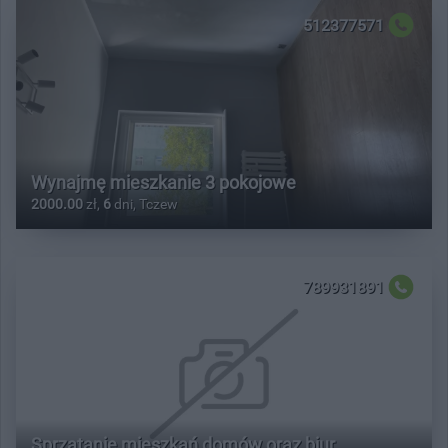
512377571
Wynajmę mieszkanie 3 pokojowe
2000.00
zł,
6
dni, Tczew
789931891
Sprzątanie mieszkań domów oraz biur