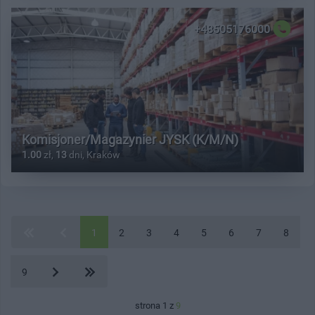
+48505176000
Komisjoner/Magazynier JYSK (K/M/N)
1.00
zł,
13
dni, Kraków
1
2
3
4
5
6
7
8
9
strona 1 z
9