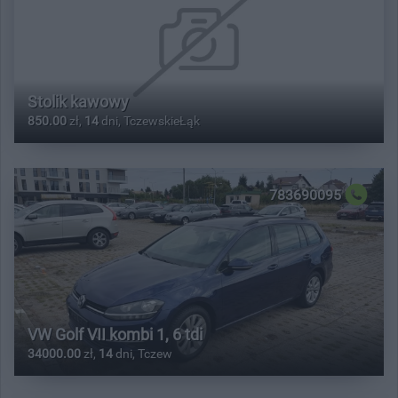
Stolik kawowy
850.00
zł,
14
dni, TczewskieŁąk
783690095
VW Golf VII kombi 1, 6 tdi
34000.00
zł,
14
dni, Tczew