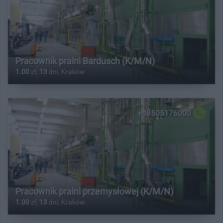
Pracownik pralni Bardusch (K/M/N)
1.00
zł,
13
dni, Kraków
+48505176000
Pracownik pralni przemysłowej (K/M/N)
1.00
zł,
13
dni, Kraków