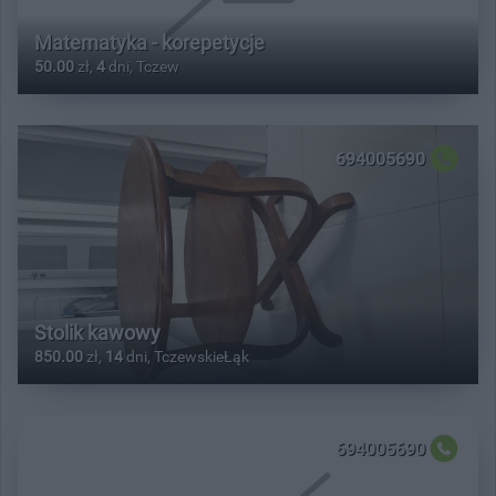
Matematyka - korepetycje
50.00
zł,
4
dni, Tczew
694005690
Stolik kawowy
850.00
zł,
14
dni, TczewskieŁąk
694005690