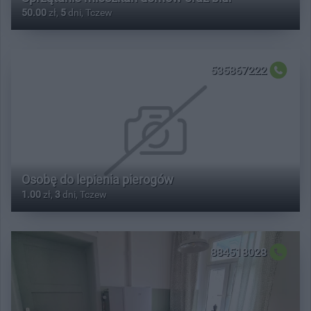
50.00
zł,
5
dni, Tczew
535867222
Osobę do lepienia pierogów
1.00
zł,
3
dni, Tczew
884518028