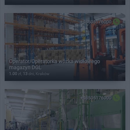
+48505176000
Operator/Operatorka wózka widłowego
magazyn DGL
1.00
zł,
13
dni, Kraków
+48505176000