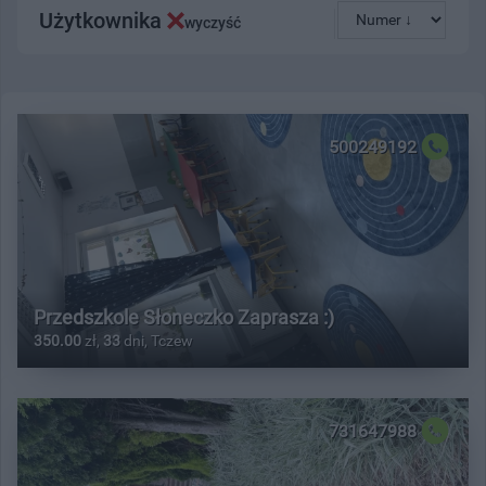
Użytkownika
wyczyść
500249192
Przedszkole Słoneczko Zaprasza :)
350.00
zł,
33
dni, Tczew
731647988