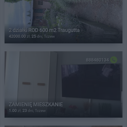
2 działki ROD 600 m2 Traugutta
42000.00
zł,
25
dni, Tczew
888480134
ZAMIENIĘ MIESZKANIE
1.00
zł,
23
dni, Tczew