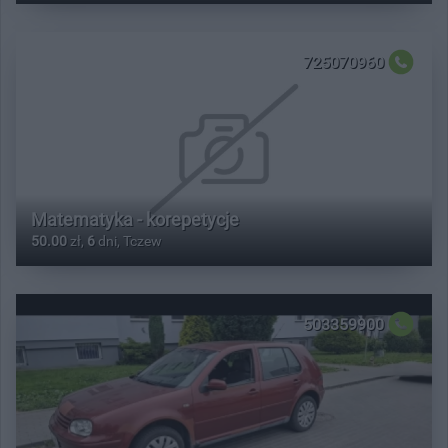
725070960
Matematyka - korepetycje
50.00
zł,
6
dni, Tczew
503359900