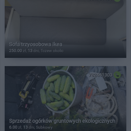
Sofa trzyosobowa Ikea
250.00
zł,
13
dni, Tczew okolic
782441303
Sprzedaż ogórków gruntowych ekologicznych
6.00
zł,
13
dni, Subkowy