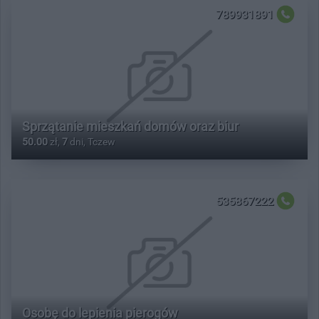
789931891
Sprzątanie mieszkań domów oraz biur
50.00
zł,
7
dni, Tczew
535867222
Osobę do lepienia pierogów