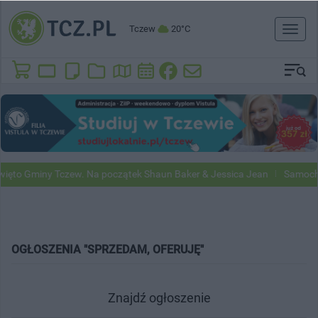
Tczew
20°C
Toggl
naviga
y Tczew. Na początek Shaun Baker & Jessica Jean
Samochody Google 
OGŁOSZENIA "SPRZEDAM, OFERUJĘ"
Znajdź ogłoszenie