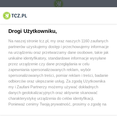
© 2001-2026 Tczew - TCZ.PL Sp. z o.o. Internetowy Serwis Informacyjny Miasta
Tczewa
Drogi Użytkowniku,
Na naszej stronie tcz.pl, my oraz naszych 1160 zaufanych
partnerów uzyskujemy dostęp i przechowujemy informacje
na urządzeniu oraz przetwarzamy dane osobowe, takie jak
unikalne identyfikatory, standardowe informacje wysyłane
przez urządzenie czy dane przeglądania w celu
zapewniania spersonalizowanych reklam, wybór
O FIRMIE
POLITYKA PRYWATNOŚCI
HOSTING
spersonalizowanych treści, pomiar reklam i treści, badanie
REKLAMA
WSPÓŁPRACA
RSS
FACEBOOK
KONTAKT
odbiorców oraz ulepszanie usług. Za zgodą Użytkownika
my i Zaufani Partnerzy możemy używać dokładnych
Nasze serwisy
danych geolokalizacyjnych oraz aktywnie skanować
charakterystykę urządzenia do celów identyfikacji.
Aktualności
Muzyka i kultura
Ponieważ cenimy Twoją prywatność, prosimy o zgodę na
Tcz24
Archiwum wydarzeń
korzystanie z tych technologii poprzez kliknięcie
Kronika Policyjna
Telewizja Internetowa
„Akceptuję”. Zgoda jest dobrowolna i zawsze możesz ją
Kalendarz imprez
Sport