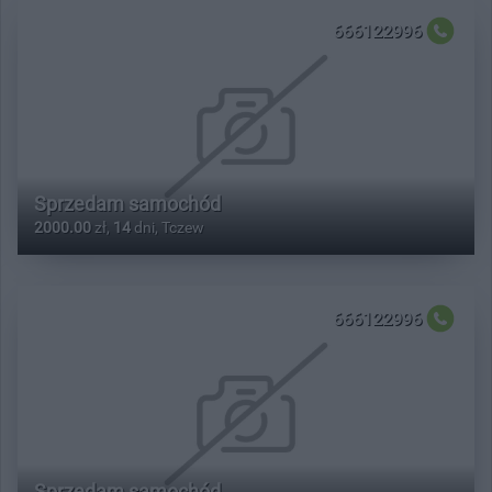
666122996
Sprzedam samochód
2000.00
zł,
14
dni, Tczew
666122996
Sprzedam samochód