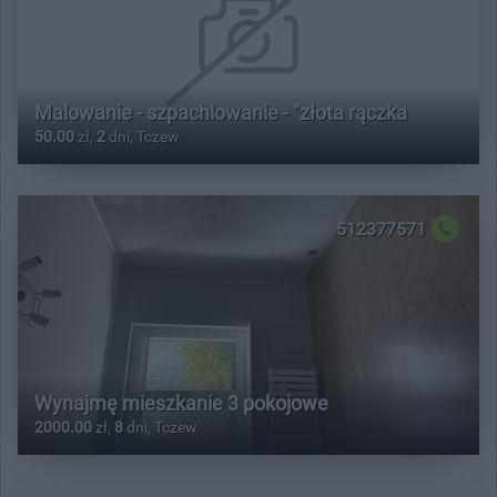
Malowanie - szpachlowanie - "złota rączka
50.00
zł,
2
dni, Tczew
512377571
Wynajmę mieszkanie 3 pokojowe
2000.00
zł,
8
dni, Tczew