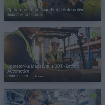
Operator/ka Produkcji - Eaton Automotive
5000.00
zł,
13
dni, Tczew
607120411
Operator/ka Magazynu z UDT - Eaton
Automotive
5300.00
zł,
13
dni, Tczew
607120411