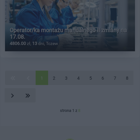
Operator/ka montażu manualnego II zmiany na
17.08.
4806.00
zł,
13
dni, Tczew
1
2
3
4
5
6
7
8
strona 1 z
8