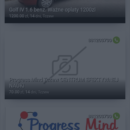
Golf IV 1.6 benz. Ważne oplaty 1200zl
1200.00
zł,
14
dni, Tczew
881203730
Progress Mind Tczew CENTRUM EFEKTYWNEJ
NAUKI
70.00
zł,
14
dni, Tczew
881203730