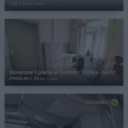
1.00
zł,
5
dni, Tczew
884518028
Słoneczne 3 pokoje w Centrum Tczewa - 64 m?
479000.00
zł,
25
dni, Tczew
502523637