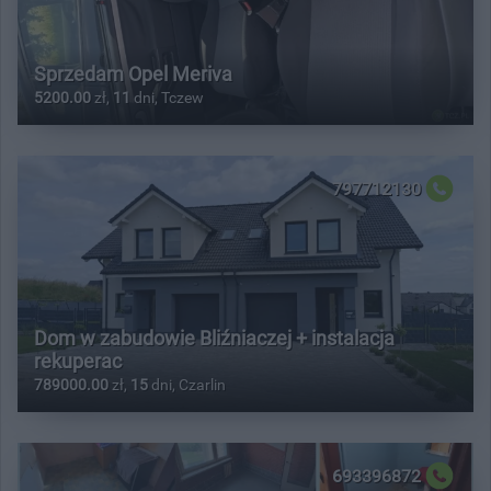
Sprzedam Opel Meriva
5200.00
zł,
11
dni, Tczew
797712130
Dom w zabudowie Bliźniaczej + instalacja
rekuperac
789000.00
zł,
15
dni, Czarlin
693396872