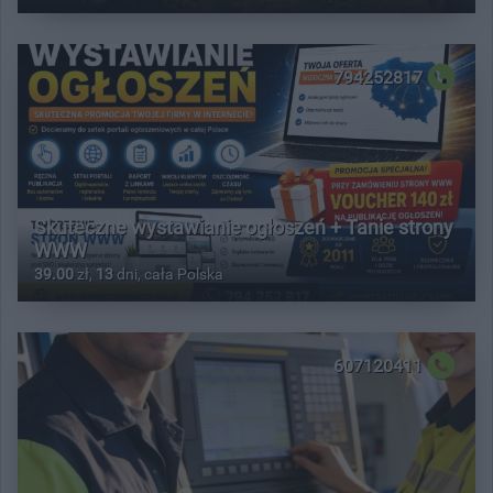
794252817
Skuteczne wystawianie ogłoszeń + Tanie strony
WWW
39.00
zł,
13
dni, cała Polska
607120411