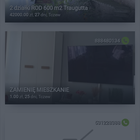
2 działki ROD 600 m2 Traugutta
42000.00
zł,
27
dni, Tczew
888480134
ZAMIENIĘ MIESZKANIE
1.00
zł,
25
dni, Tczew
531228388