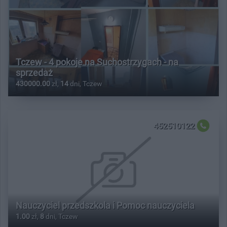
Tczew - 4 pokoje na Suchostrzygach - na
sprzedaż
430000.00
zł,
14
dni, Tczew
452510122
Nauczyciel przedszkola i Pomoc nauczyciela
1.00
zł,
8
dni, Tczew