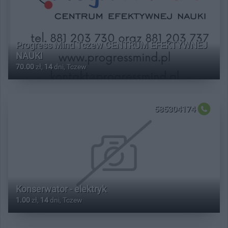
Progress Mind Tczew CENTRUM EFEKTYWNEJ
NAUKI
70.00
zł,
14
dni, Tczew
585304174
Konserwator - elektryk
1.00
zł,
14
dni, Tczew