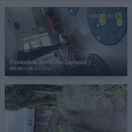
500249192
Przedszkole Słoneczko Zaprasza :)
350.00
zł,
35
dni, Tczew
731647988