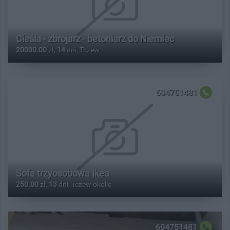
Cieśla - zbrojarz - betoniarz do Niemiec
20000.00
zł,
14
dni, Tczew
604751481
Sofa trzyosobowa Ikea
250.00
zł,
13
dni, Tczew okolic
604751481