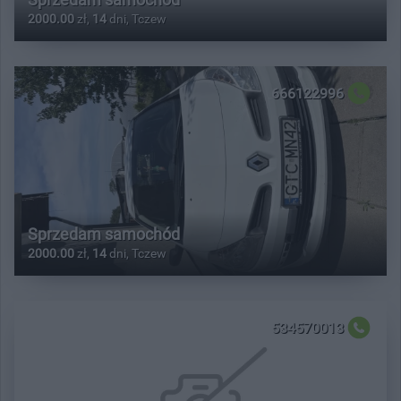
2000.00
zł,
14
dni, Tczew
666122996
Sprzedam samochód
2000.00
zł,
14
dni, Tczew
534570013