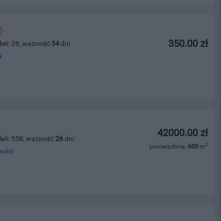
)
350.00 zł
leń: 26, ważność
34
dni
a
42000.00 zł
leń: 558, ważność
26
dni
2
powierzchnia:
600
m
ości