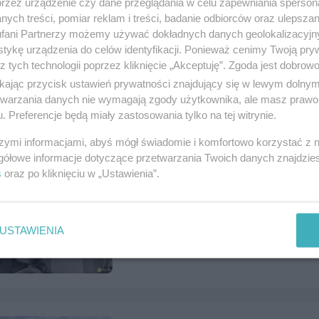
przez urządzenie czy dane przeglądania w celu zapewniania sperson
ych treści, pomiar reklam i treści, badanie odbiorców oraz ulepszan
fani Partnerzy możemy używać dokładnych danych geolokalizacyjn
Słoneczne 3 pokoje w Centrum Tc
tykę urządzenia do celów identyfikacji. Ponieważ cenimy Twoją pry
z tych technologii poprzez kliknięcie „Akceptuję”. Zgoda jest dobro
Numer: 1122293, data: 27.07.2026, wyświet
ikając przycisk ustawień prywatności znajdujący się w lewym dolny
Tczew, tel.
884518028
, kategoria:
Nieruchom
etwarzania danych nie wymagają zgody użytkownika, ale masz prawo 
. Preferencje będą miały zastosowania tylko na tej witrynie.
szymi informacjami, abyś mógł świadomie i komfortowo korzystać z
gółowe informacje dotyczące przetwarzania Twoich danych znajdzi
s
oraz po kliknięciu w „Ustawienia”.
Sprzedam Opel Meriva
Numer: 1122265, data: 27.07.2026, wyświet
Tczew, tel.
502523637
, kategoria:
Motoryzac
USTAWIENIA