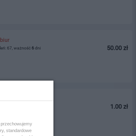
biur
50.00 zł
leń: 67, ważność
6
dni
1.00 zł
leń: 318, ważność
4
dni
 i przechowujemy
ory, standardowe