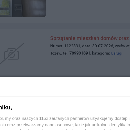
Sprzątanie mieszkań domów oraz 
Numer: 1122331, data: 30.07.2026, wyświet
Tczew, tel.
789931891
, kategoria:
Usługi
Osobę do lepienia pierogów
Numer: 1122309, data: 28.07.2026, wyświet
niku,
Tczew, tel.
535867222
, kategoria:
Praca
z.pl, my oraz naszych 1162 zaufanych partnerów uzyskujemy dostęp
niu oraz przetwarzamy dane osobowe, takie jak unikalne identyfikat