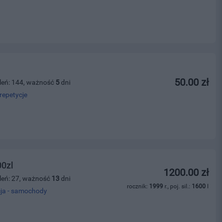
50.00 zł
leń: 144, ważność
5
dni
repetycje
00zl
1200.00 zł
leń: 27, ważność
13
dni
rocznik:
1999
r., poj. sil.:
1600
l
ja - samochody