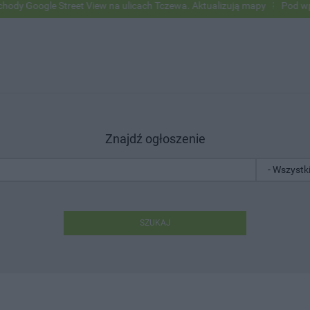
gle Street View na ulicach Tczewa. Aktualizują mapy
Pod wpływem al
Znajdź ogłoszenie
SZUKAJ