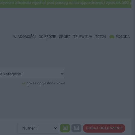
koholu wjechał pod pociąg narażając zdrowie i życie ok 500 pasażerów
WIADOMOŚCI
CO BĘDZIE
SPORT
TELEWIZJA
TCZ24
POGODA
pokaż opcje dodatkowe
DODAJ OGŁOSZENIE