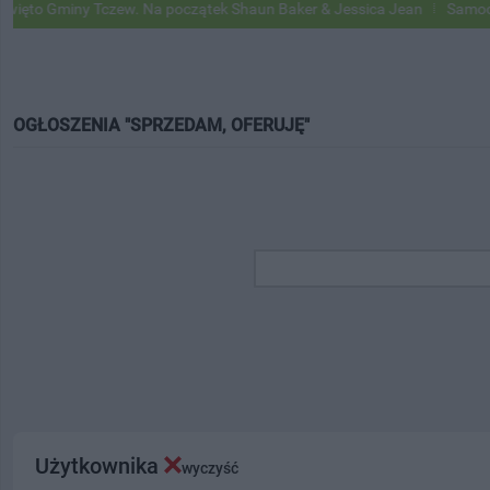
miny Tczew. Na początek Shaun Baker & Jessica Jean
Samochody Goo
OGŁOSZENIA "SPRZEDAM, OFERUJĘ"
Użytkownika
wyczyść