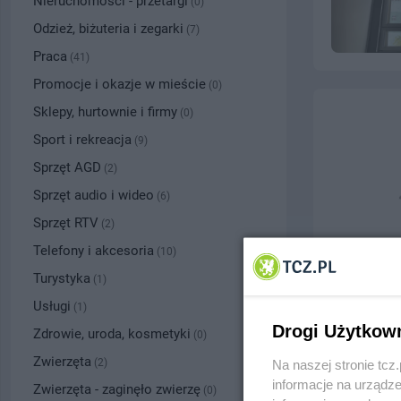
Nieruchomości - przetargi
(0)
Odzież, biżuteria i zegarki
(7)
Praca
(41)
Promocje i okazje w mieście
(0)
Sklepy, hurtownie i firmy
(0)
Sport i rekreacja
(9)
Sprzęt AGD
(2)
Sprzęt audio i wideo
(6)
Sprzęt RTV
(2)
Telefony i akcesoria
(10)
Turystyka
(1)
Usługi
(1)
Drogi Użytkow
Zdrowie, uroda, kosmetyki
(0)
Zwierzęta
(2)
Na naszej stronie tc
informacje na urządze
Zwierzęta - zaginęło zwierzę
(0)