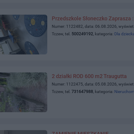
Przedszkole Słoneczko Zaprasza :
Numer: 1122482, data: 06.08.2026, wyświet
Tczew, tel.
500249192
, kategoria:
Dla dzieck
2 działki ROD 600 m2 Traugutta
Numer: 1122475, data: 05.08.2026, wyświet
Tczew, tel.
731647988
, kategoria:
Nieruchom
ZAMIENIĘ MIESZKANIE