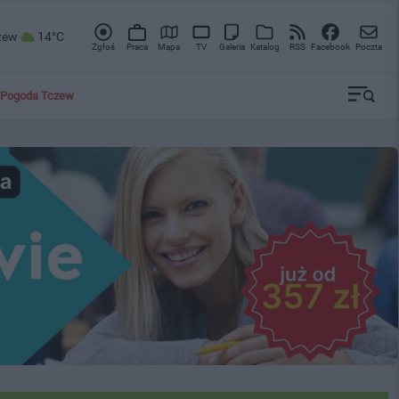
zew
14°C
Zgłoś
Praca
Mapa
TV
Galeria
Katalog
RSS
Facebook
Poczta
Pogoda Tczew