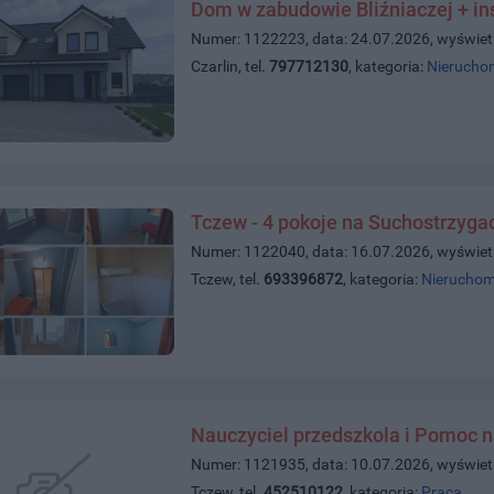
Dom w zabudowie Bliźniaczej + in
Numer: 1122223, data: 24.07.2026, wyświet
Czarlin, tel.
797712130
, kategoria:
Nierucho
Tczew - 4 pokoje na Suchostrzyga
Numer: 1122040, data: 16.07.2026, wyświet
Tczew, tel.
693396872
, kategoria:
Nieruchom
Nauczyciel przedszkola i Pomoc n
Numer: 1121935, data: 10.07.2026, wyświet
Tczew, tel.
452510122
, kategoria:
Praca