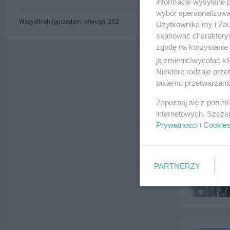
informacje wysyłane 
wybór spersonalizowan
Wszystkich (sprzedam, oferuję): 202
Użytkownika my i Zau
skanować charakterys
zgodę na korzystanie 
ją zmienić/wycofać kl
Niektóre rodzaje prz
takiemu przetwarzaniu
Zapoznaj się z poniż
internetowych. Szcze
Prywatności
i
Cookie
PARTNERZY