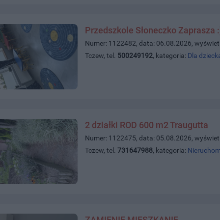
Przedszkole Słoneczko Zaprasza :
Numer: 1122482, data: 06.08.2026, wyświet
Tczew, tel.
500249192
, kategoria:
Dla dzieck
2 działki ROD 600 m2 Traugutta
Numer: 1122475, data: 05.08.2026, wyświet
Tczew, tel.
731647988
, kategoria:
Nieruchom
ZAMIENIĘ MIESZKANIE