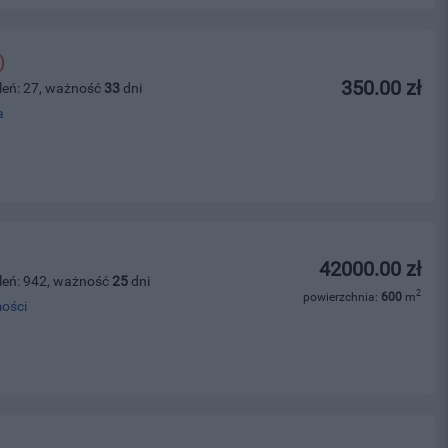
)
350.00 zł
leń: 27, ważność
33
dni
a
42000.00 zł
leń: 942, ważność
25
dni
2
powierzchnia:
600
m
ości