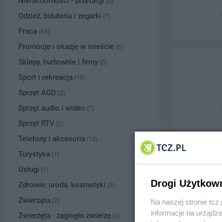
Nieruchomości - przetargi
(0)
Odzież, biżuteria i zegarki
(7)
Praca
(64)
Promocje i okazje w mieście
(0)
Sklepy, hurtownie i firmy
(0)
Sport i rekreacja
(10)
Sprzęt AGD
(2)
Sprzęt audio i wideo
(7)
Sprzęt RTV
(2)
Telefony i akcesoria
(10)
Turystyka
(1)
Usługi
(1)
Drogi Użytkow
Zdrowie, uroda, kosmetyki
(0)
Zwierzęta
(2)
Na naszej stronie tc
informacje na urządze
Zwierzęta - zaginęło zwierzę
(0)