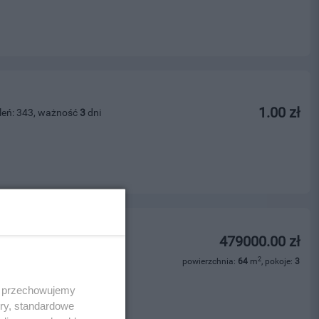
1.00 zł
leń: 343, ważność
3
dni
zewa - 64 m?
479000.00 zł
leń: 212, ważność
23
dni
2
powierzchnia:
64
m
, pokoje:
3
ości
 i przechowujemy
ory, standardowe