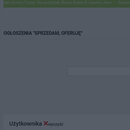
ny Tczew. Na początek Shaun Baker & Jessica Jean
Samochody Googl
OGŁOSZENIA "SPRZEDAM, OFERUJĘ"
Użytkownika
wyczyść