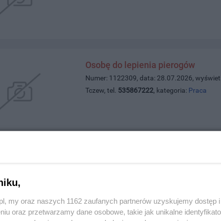
Osobę do lepienia pierogów
Numer: 1122309, data: 28.07.2026, wyświet
Tczew, tel.
535867222
, kategoria:
Praca
Słoneczne 3 pokoje w Centrum Tc
Numer: 1122293, data: 27.07.2026, wyświet
niku,
Tczew, tel.
884518028
, kategoria:
Nieruchom
z.pl, my oraz naszych 1162 zaufanych partnerów uzyskujemy dostęp
niu oraz przetwarzamy dane osobowe, takie jak unikalne identyfikat