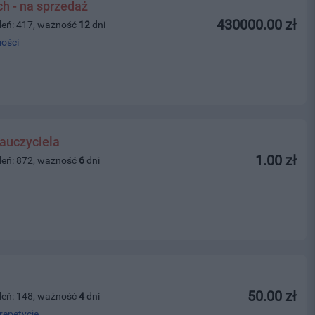
ch - na sprzedaż
430000.00 zł
leń: 417, ważność
12
dni
ości
auczyciela
1.00 zł
leń: 872, ważność
6
dni
50.00 zł
leń: 148, ważność
4
dni
repetycje