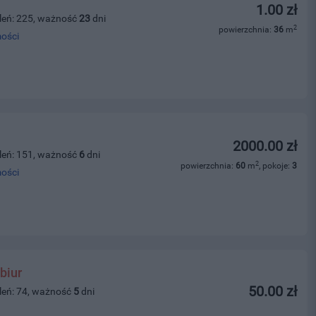
1.00 zł
leń: 225, ważność
23
dni
2
powierzchnia:
36
m
ości
2000.00 zł
leń: 151, ważność
6
dni
2
powierzchnia:
60
m
, pokoje:
3
ości
biur
50.00 zł
leń: 74, ważność
5
dni