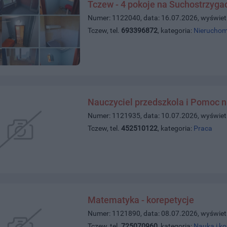
Tczew - 4 pokoje na Suchostrzyga
Numer: 1122040, data: 16.07.2026, wyświet
Tczew, tel.
693396872
, kategoria:
Nieruchom
Nauczyciel przedszkola i Pomoc n
Numer: 1121935, data: 10.07.2026, wyświet
Tczew, tel.
452510122
, kategoria:
Praca
Matematyka - korepetycje
Numer: 1121890, data: 08.07.2026, wyświet
Tczew, tel.
725070960
, kategoria:
Nauka i ko