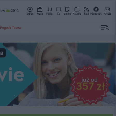
zew
20°C
Zgłoś
Praca
Mapa
TV
Galeria
Katalog
RSS
Facebook
Poczta
Pogoda Tczew