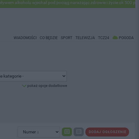
holu wjechał pod pociąg narażając zdrowie i życie ok 500 pasażerów! 
WIADOMOŚCI
CO BĘDZIE
SPORT
TELEWIZJA
TCZ24
POGODA
pokaż opcje dodatkowe
DODAJ OGŁOSZENIE