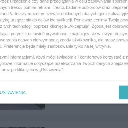
przez urządzenie czy dane przeglądania w celu zapewniania sperson
ych treści, pomiar reklam i treści, badanie odbiorców oraz ulepszan
fani Partnerzy możemy używać dokładnych danych geolokalizacyjn
Sprzedam Opel Meriva
tykę urządzenia do celów identyfikacji. Ponieważ cenimy Twoją pry
z tych technologii poprzez kliknięcie „Akceptuję”. Zgoda jest dobro
Numer: 1122265, data: 27.07.2026, wyświet
ikając przycisk ustawień prywatności znajdujący się w lewym dolny
Tczew, tel.
502523637
, kategoria:
Motoryzac
etwarzania danych nie wymagają zgody użytkownika, ale masz prawo 
. Preferencje będą miały zastosowania tylko na tej witrynie.
szymi informacjami, abyś mógł świadomie i komfortowo korzystać z
gółowe informacje dotyczące przetwarzania Twoich danych znajdzi
s
oraz po kliknięciu w „Ustawienia”.
Dom w zabudowie Bliźniaczej + in
Numer: 1122223, data: 24.07.2026, wyświet
Czarlin, tel.
797712130
, kategoria:
Nierucho
USTAWIENIA