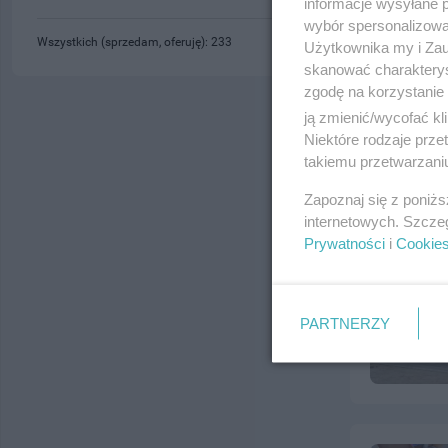
informacje wysyłane 
wybór spersonalizowan
Wszystkich (sprzedam, oferuję): 233
Użytkownika my i Zau
skanować charakterys
zgodę na korzystanie 
ją zmienić/wycofać kl
Niektóre rodzaje prz
takiemu przetwarzaniu
Zapoznaj się z poniż
internetowych. Szcze
Prywatności
i
Cookie
PARTNERZY