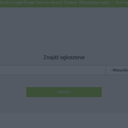
e Street View na ulicach Tczewa. Aktualizują mapy
Pod wpływem alko
Znajdź ogłoszenie
SZUKAJ