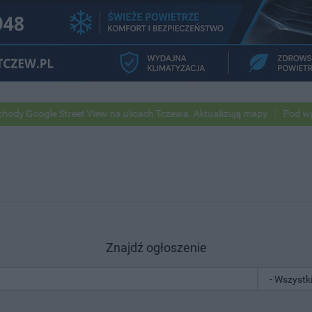
 Street View na ulicach Tczewa. Aktualizują mapy
Pod wpływem alko
Znajdź ogłoszenie