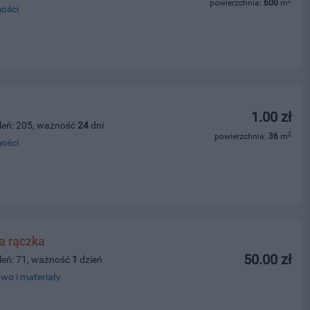
2
powierzchnia:
600
m
ości
1.00 zł
leń: 205, ważność
24
dni
2
powierzchnia:
36
m
ości
a rączka
50.00 zł
leń: 71, ważność
1
dzień
wo i materiały