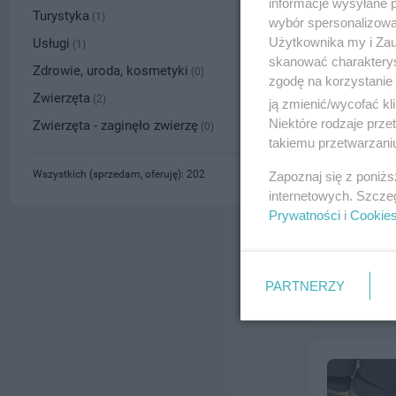
informacje wysyłane 
Turystyka
(1)
wybór spersonalizowan
Użytkownika my i Zau
Usługi
(1)
skanować charakterys
Zdrowie, uroda, kosmetyki
(0)
zgodę na korzystanie 
Zwierzęta
(2)
ją zmienić/wycofać kl
Niektóre rodzaje prz
Zwierzęta - zaginęło zwierzę
(0)
takiemu przetwarzaniu
Wszystkich (sprzedam, oferuję): 202
Zapoznaj się z poniż
internetowych. Szcze
Prywatności
i
Cookie
PARTNERZY