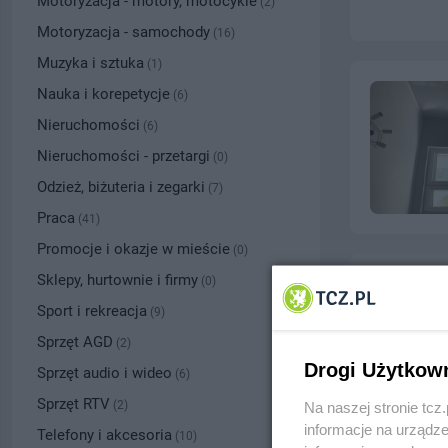
Motoryzacja - motory, motocykle
(2)
Motoryzacja - samochody
(16)
Muzyka i sztuka
(1)
Nauka i korepetycje
(6)
Nieruchomości
(6)
Nieruchomości - przetargi
(0)
Odzież, biżuteria i zegarki
(7)
Praca
(41)
Promocje i okazje w mieście
(0)
Sklepy, hurtownie i firmy
(0)
Sport i rekreacja
(9)
Sprzęt AGD
(2)
Drogi Użytkow
Sprzęt audio i wideo
(6)
Sprzęt RTV
(2)
Na naszej stronie tc
informacje na urządze
Telefony i akcesoria
(10)