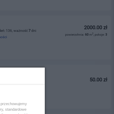
2000.00 zł
leń: 136, ważność
7
dni
2
powierzchnia:
60
m
, pokoje:
3
ości
biur
50.00 zł
leń: 68, ważność
6
dni
 i przechowujemy
ory, standardowe