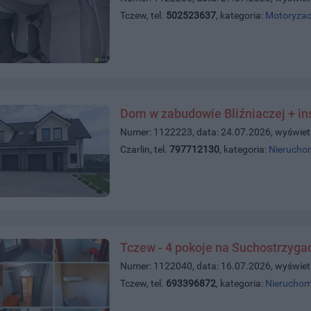
Tczew, tel.
502523637
, kategoria:
Motoryzac
Dom w zabudowie Bliźniaczej + in
Numer: 1122223, data: 24.07.2026, wyświet
Czarlin, tel.
797712130
, kategoria:
Nierucho
Tczew - 4 pokoje na Suchostrzyga
Numer: 1122040, data: 16.07.2026, wyświet
Tczew, tel.
693396872
, kategoria:
Nieruchom