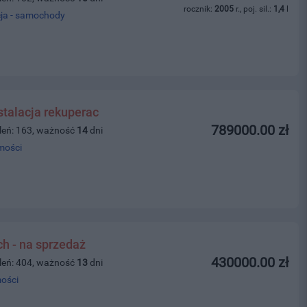
rocznik:
2005
r., poj. sil.:
1,4
l
ja - samochody
stalacja rekuperac
789000.00 zł
leń: 163, ważność
14
dni
mości
ch - na sprzedaż
430000.00 zł
leń: 404, ważność
13
dni
ości