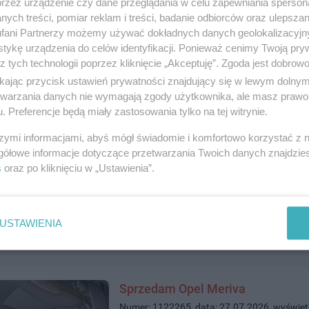
przez urządzenie czy dane przeglądania w celu zapewniania sperson
ych treści, pomiar reklam i treści, badanie odbiorców oraz ulepszan
Osobę do lepienia pierogów
fani Partnerzy możemy używać dokładnych danych geolokalizacyjn
Numer: 1122309, data: 28.07.2026, wyświet
tykę urządzenia do celów identyfikacji. Ponieważ cenimy Twoją pry
Tczew, tel.
535867222
, kategoria:
Praca
z tych technologii poprzez kliknięcie „Akceptuję”. Zgoda jest dobro
ikając przycisk ustawień prywatności znajdujący się w lewym dolny
etwarzania danych nie wymagają zgody użytkownika, ale masz prawo 
. Preferencje będą miały zastosowania tylko na tej witrynie.
szymi informacjami, abyś mógł świadomie i komfortowo korzystać z
gółowe informacje dotyczące przetwarzania Twoich danych znajdzi
Słoneczne 3 pokoje w Centrum Tc
s
oraz po kliknięciu w „Ustawienia”.
Numer: 1122293, data: 27.07.2026, wyświet
Tczew, tel.
884518028
, kategoria:
Nieruchom
USTAWIENIA
Sprzedam Opel Meriva
Numer: 1122265, data: 27.07.2026, wyświet