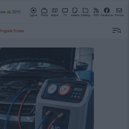
zew
20°C
Zgłoś
Praca
Mapa
TV
Galeria
Katalog
RSS
Facebook
Poczta
Pogoda Tczew