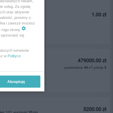
alizowanych reklam,
ie usług. Za zgodą
ych oraz aktywnie
1.00 zł
leń: 323, ważność
4
dni
watność, prosimy o
wolna i zawsze możesz
m rogu strony
.
sprzeciwić się
 naszych serwisów
esz w
Polityce
zewa - 64 m?
479000.00 zł
leń: 204, ważność
24
dni
2
powierzchnia:
64
m
, pokoje:
3
ości
Akceptuję
5200.00 zł
leń: 102, ważność
10
dni