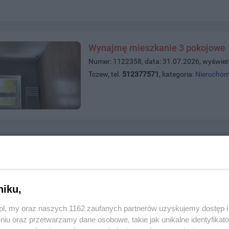
Wynajmę mieszkanie 3 pokojowe
Numer: 1122358, data: 31.07.2026, wyświet
Tczew, tel.
512377571
, kategoria:
Nieruchom
Sprzątanie mieszkań domów oraz 
Numer: 1122331, data: 30.07.2026, wyświet
Tczew, tel.
789931891
, kategoria:
Usługi
niku,
z.pl, my oraz naszych 1162 zaufanych partnerów uzyskujemy dostęp
niu oraz przetwarzamy dane osobowe, takie jak unikalne identyfikat