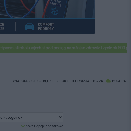
holu wjechał pod pociąg narażając zdrowie i życie ok 500 pasażerów! P
WIADOMOŚCI
CO BĘDZIE
SPORT
TELEWIZJA
TCZ24
POGODA
pokaż opcje dodatkowe