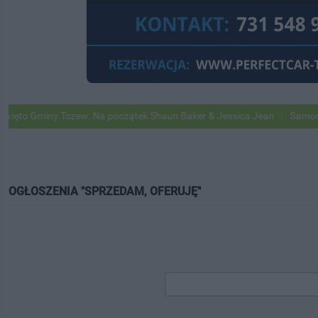
ny Tczew. Na początek Shaun Baker & Jessica Jean
Samochody Google
OGŁOSZENIA "SPRZEDAM, OFERUJĘ"