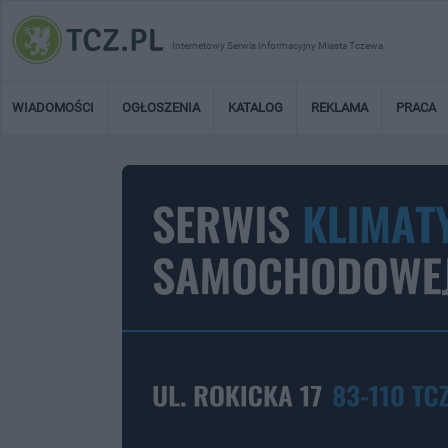
Internetowy Serwis Informacyjny Miasta Tczewa
WIADOMOŚCI
OGŁOSZENIA
KATALOG
REKLAMA
PRACA