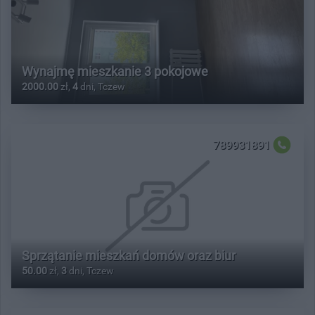
Wynajmę mieszkanie 3 pokojowe
2000.00
zł,
4
dni, Tczew
789931891
Sprzątanie mieszkań domów oraz biur
50.00
zł,
3
dni, Tczew