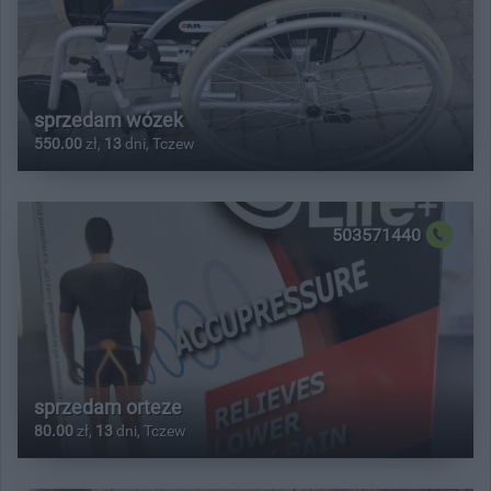
sprzedam wózek
550.00
zł,
13
dni, Tczew
503571440
sprzedam orteze
80.00
zł,
13
dni, Tczew