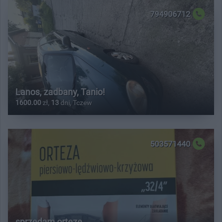
794906712
Lanos, zadbany, Tanio!
1600.00
zł,
13
dni, Tczew
503571440
sprzedam orteze