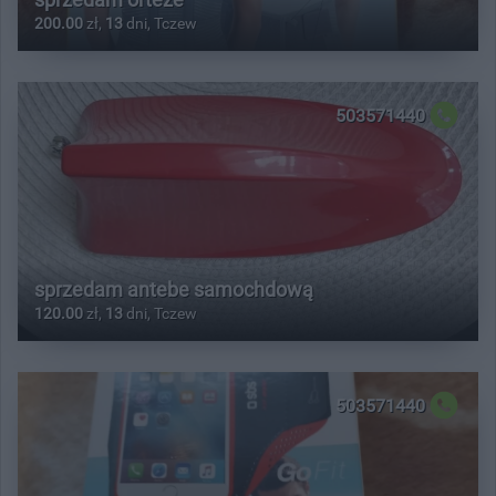
200.00
zł,
13
dni, Tczew
503571440
sprzedam antebe samochdową
120.00
zł,
13
dni, Tczew
503571440