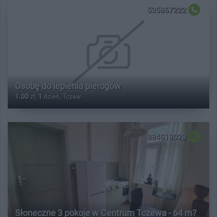
535867222
Osobę do lepienia pierogów
1.00
zł,
1
dzień, Tczew
884518028
Słoneczne 3 pokoje w Centrum Tczewa - 64 m?