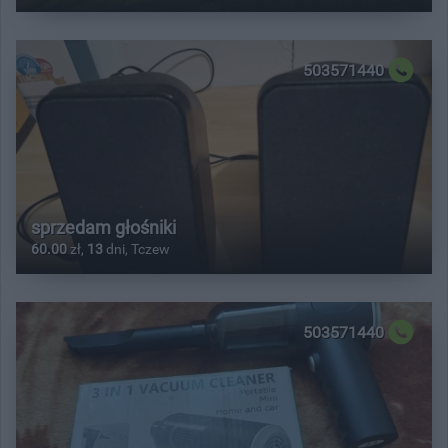
503571440
sprzedam głośniki
60.00
zł,
13
dni, Tczew
503571440