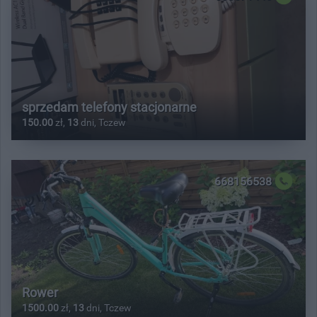
sprzedam telefony stacjonarne
150.00
zł,
13
dni, Tczew
668156538
Rower
1500.00
zł,
13
dni, Tczew