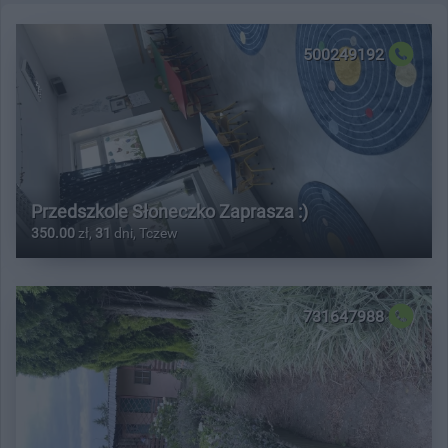
500249192
Przedszkole Słoneczko Zaprasza :)
350.00
zł,
31
dni, Tczew
731647988