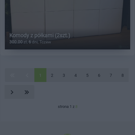
Komody z półkami (2szt.)
300.00
zł,
6
dni, Tczew
1
2
3
4
5
6
7
8
strona 1 z
8