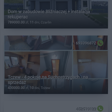
Dom w zabudowie Bliźniaczej + instalacja
rekuperac
789000.00
zł,
11
dni, Czarlin
693396872
Tczew - 4 pokoje na Suchostrzygach - na
sprzedaż
430000.00
zł,
10
dni, Tczew
452510122