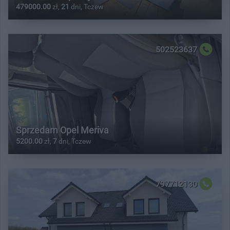
479000.00
zł,
21
dni, Tczew
502523637
Sprzedam Opel Meriva
5200.00
zł,
7
dni, Tczew
797712130