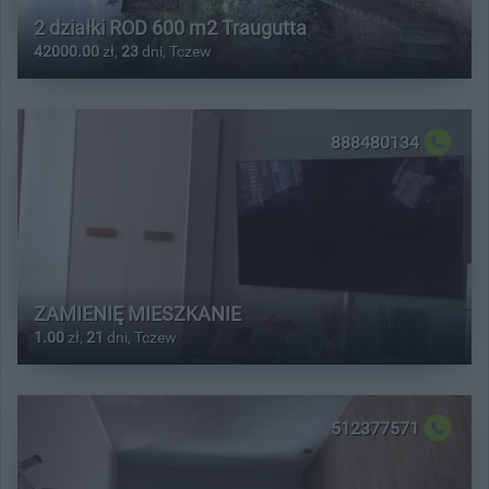
2 działki ROD 600 m2 Traugutta
42000.00
zł,
23
dni, Tczew
888480134
ZAMIENIĘ MIESZKANIE
1.00
zł,
21
dni, Tczew
512377571