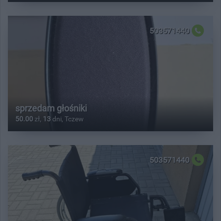
503571440
sprzedam głośniki
50.00
zł,
13
dni, Tczew
503571440