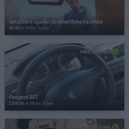
sprzedam opaske do smartfona na renke
30.00
zł,
13
dni, Tczew
+48570588802
Peugeot 307
2200.00
zł,
13
dni, Tczew
503571440