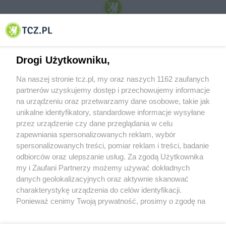
© 2001-2026 Tczew - TCZ.PL Sp. z o.o. Internetowy Serwis Informacyjny Miasta
Tczewa
Drogi Użytkowniku,
Na naszej stronie tcz.pl, my oraz naszych 1162 zaufanych
partnerów uzyskujemy dostęp i przechowujemy informacje
na urządzeniu oraz przetwarzamy dane osobowe, takie jak
unikalne identyfikatory, standardowe informacje wysyłane
przez urządzenie czy dane przeglądania w celu
zapewniania spersonalizowanych reklam, wybór
O FIRMIE
POLITYKA PRYWATNOŚCI
HOSTING
spersonalizowanych treści, pomiar reklam i treści, badanie
REKLAMA
WSPÓŁPRACA
RSS
FACEBOOK
KONTAKT
odbiorców oraz ulepszanie usług. Za zgodą Użytkownika
my i Zaufani Partnerzy możemy używać dokładnych
Nasze serwisy
danych geolokalizacyjnych oraz aktywnie skanować
charakterystykę urządzenia do celów identyfikacji.
Aktualności
Muzyka i kultura
Ponieważ cenimy Twoją prywatność, prosimy o zgodę na
Tcz24
Archiwum wydarzeń
korzystanie z tych technologii poprzez kliknięcie
Kronika Policyjna
Telewizja Internetowa
„Akceptuję”. Zgoda jest dobrowolna i zawsze możesz ją
Kalendarz imprez
Sport