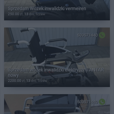
Sprzedam Wozek inwalidzki vermeiren
250.00
zł,
13
dni, Tczew
503571440
Sprzedam wózek inwalidzki elektryczny ANTAR
nowy
2200.00
zł,
13
dni, Tczew
503571440