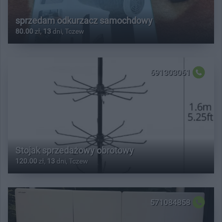
sprzedam odkurzacz samochdowy
80.00
zł,
13
dni, Tczew
691303061
Stojak sprzedażowy obrotowy
120.00
zł,
13
dni, Tczew
571084858