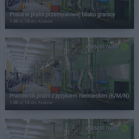
Praca w pralni przemysłowej blisko granicy
1.00
zł,
13
dni, Kraków
+48505176000
Pracownik pralni z językiem niemieckim (K/M/N)
1.00
zł,
13
dni, Kraków
+48505176000