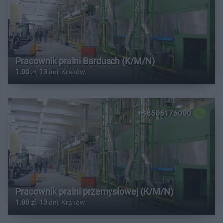
Pracownik pralni Bardusch (K/M/N)
1.00
zł,
13
dni, Kraków
+48505176000
Pracownik pralni przemysłowej (K/M/N)
1.00
zł,
13
dni, Kraków