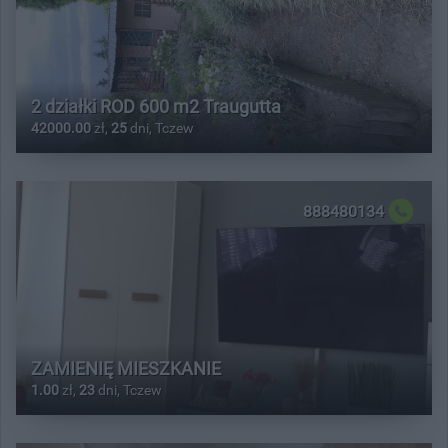
2 działki ROD 600 m2 Traugutta
42000.00
zł,
25
dni, Tczew
888480134
ZAMIENIĘ MIESZKANIE
1.00
zł,
23
dni, Tczew