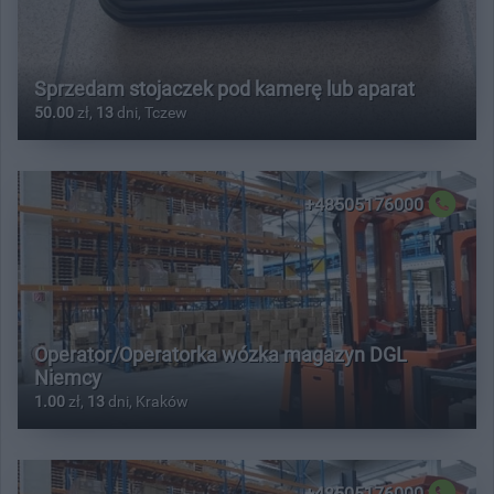
Sprzedam stojaczek pod kamerę lub aparat
50.00
zł,
13
dni, Tczew
+48505176000
Operator/Operatorka wózka magazyn DGL
Niemcy
1.00
zł,
13
dni, Kraków
+48505176000