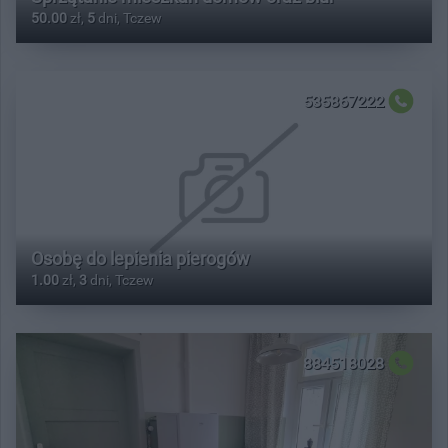
50.00
zł,
5
dni, Tczew
535867222
Osobę do lepienia pierogów
1.00
zł,
3
dni, Tczew
884518028