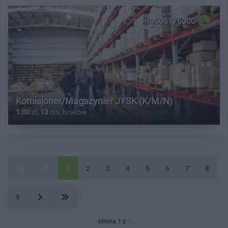
+48505176000
Komisjoner/Magazynier JYSK (K/M/N)
1.00
zł,
13
dni, Kraków
1
2
3
4
5
6
7
8
9
strona 1 z
9