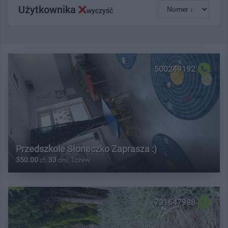
Użytkownika
wyczyść
500249192
Przedszkole Słoneczko Zaprasza :)
350.00
zł,
33
dni, Tczew
731647988