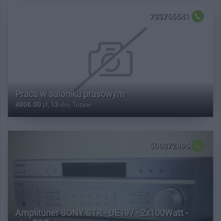
783766541
Praca w saloniku prasowym
4806.00
zł,
13
dni, Tczew
506872495
Amplituner SONY STR - DE197 - 2x100Watt -