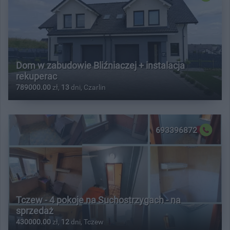
Dom w zabudowie Bliźniaczej + instalacja
rekuperac
789000.00
zł,
13
dni, Czarlin
693396872
Tczew - 4 pokoje na Suchostrzygach - na
sprzedaż
430000.00
zł,
12
dni, Tczew