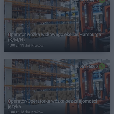
Operator wózka widłowego okolice Hamburga
(K/M/N)
1.00
zł,
13
dni, Kraków
+48505176000
Operator/Operatorka wózka bez znajomości
języka
1.00
zł,
13
dni, Kraków