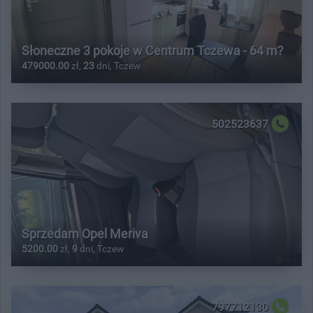
Słoneczne 3 pokoje w Centrum Tczewa - 64 m?
479000.00
zł,
23
dni, Tczew
502523637
Sprzedam Opel Meriva
5200.00
zł,
9
dni, Tczew
797712130