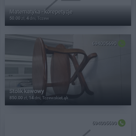
Matematyka - korepetycje
50.00
zł,
4
dni, Tczew
694005690
Stolik kawowy
850.00
zł,
14
dni, TczewskieŁąk
694005690