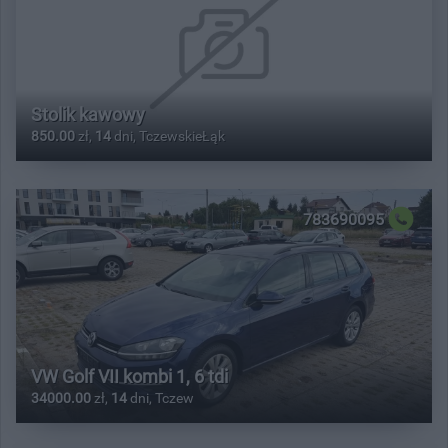
Stolik kawowy
850.00
zł,
14
dni, TczewskieŁąk
783690095
VW Golf VII kombi 1, 6 tdi
34000.00
zł,
14
dni, Tczew