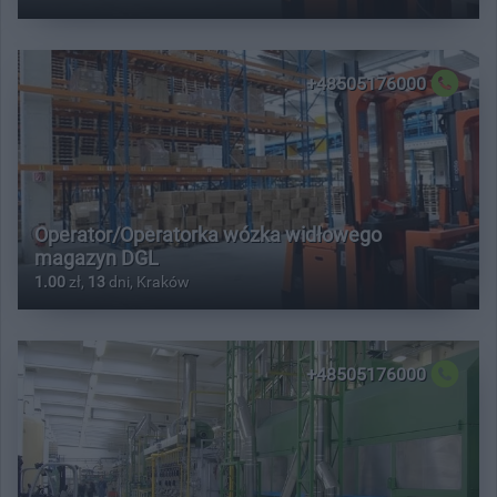
+48505176000
Operator/Operatorka wózka widłowego
magazyn DGL
1.00
zł,
13
dni, Kraków
+48505176000