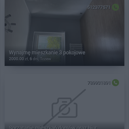
512377571
Wynajmę mieszkanie 3 pokojowe
2000.00
zł,
6
dni, Tczew
789931891
Sprzątanie mieszkań domów oraz biur