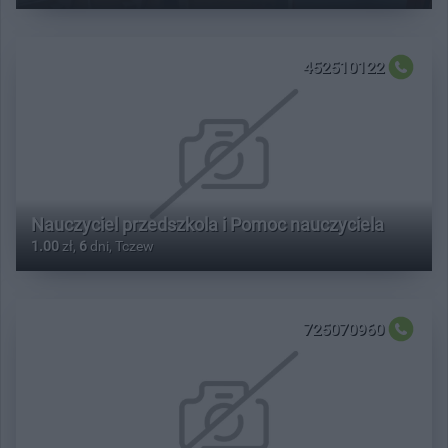
452510122
Nauczyciel przedszkola i Pomoc nauczyciela
1.00
zł,
6
dni, Tczew
725070960