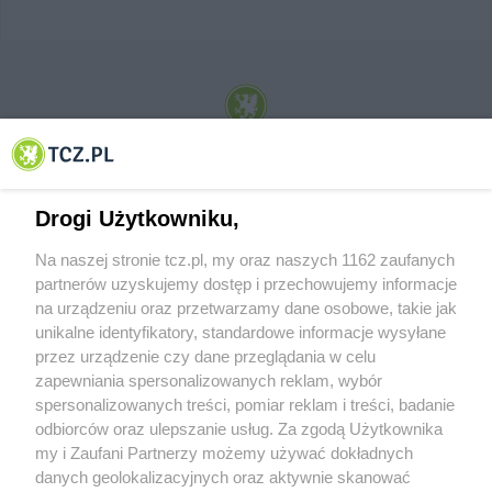
© 2001-2026 Tczew - TCZ.PL Sp. z o.o. Internetowy Serwis Informacyjny Miasta
Tczewa
Drogi Użytkowniku,
Na naszej stronie tcz.pl, my oraz naszych 1162 zaufanych
partnerów uzyskujemy dostęp i przechowujemy informacje
na urządzeniu oraz przetwarzamy dane osobowe, takie jak
unikalne identyfikatory, standardowe informacje wysyłane
przez urządzenie czy dane przeglądania w celu
zapewniania spersonalizowanych reklam, wybór
O FIRMIE
POLITYKA PRYWATNOŚCI
HOSTING
spersonalizowanych treści, pomiar reklam i treści, badanie
REKLAMA
WSPÓŁPRACA
RSS
FACEBOOK
KONTAKT
odbiorców oraz ulepszanie usług. Za zgodą Użytkownika
my i Zaufani Partnerzy możemy używać dokładnych
Nasze serwisy
danych geolokalizacyjnych oraz aktywnie skanować