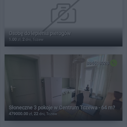
Osobę do lepienia pierogów
1.00
zł,
2
dni, Tczew
884518028
Słoneczne 3 pokoje w Centrum Tczewa - 64 m?
479000.00
zł,
22
dni, Tczew