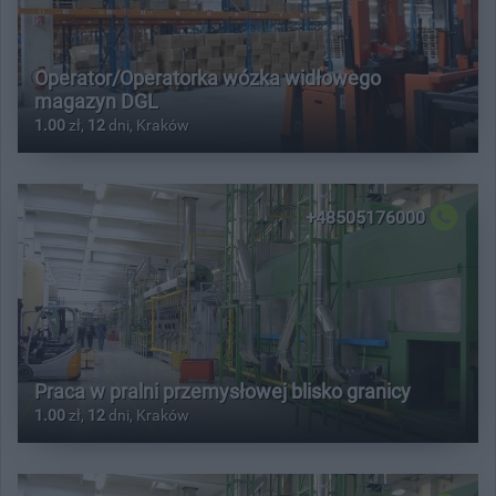
Operator/Operatorka wózka widłowego
magazyn DGL
1.00
zł,
12
dni, Kraków
+48505176000
Praca w pralni przemysłowej blisko granicy
1.00
zł,
12
dni, Kraków