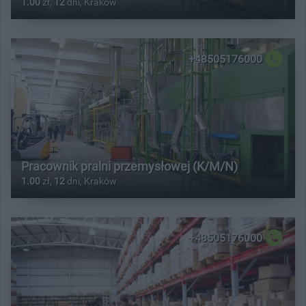
1.00
zł,
12
dni, Kraków
+48505176000
Pracownik pralni przemysłowej (K/M/N)
1.00
zł,
12
dni, Kraków
+48505176000