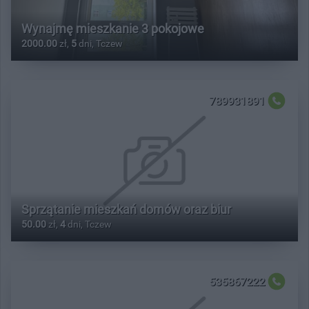
Wynajmę mieszkanie 3 pokojowe
2000.00
zł,
5
dni, Tczew
789931891
Sprzątanie mieszkań domów oraz biur
50.00
zł,
4
dni, Tczew
535867222