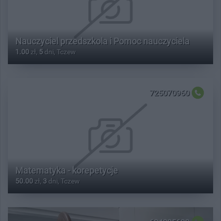
Nauczyciel przedszkola i Pomoc nauczyciela
1.00
zł,
5
dni, Tczew
725070960
Matematyka - korepetycje
50.00
zł,
3
dni, Tczew