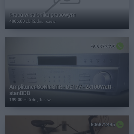
Praca w saloniku prasowym
4806.00
zł,
12
dni, Tczew
506872495
Amplituner SONY STR - DE197 - 2x100Watt -
stanBDB
199.00
zł,
5
dni, Tczew
506872495