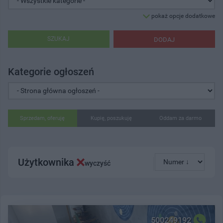
pokaż opcje dodatkowe
SZUKAJ
DODAJ
Kategorie ogłoszeń
Sprzedam, oferuję
Kupię, poszukuję
Oddam za darmo
Użytkownika
wyczyść
500249192