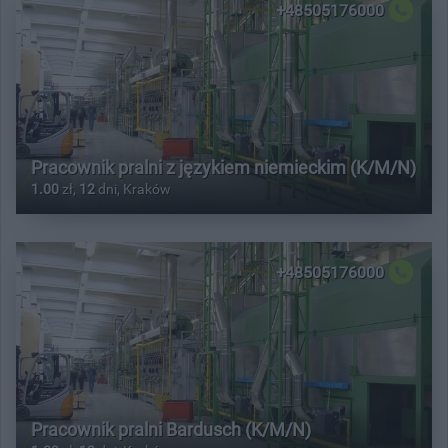
+48505176000
Pracownik pralni z językiem niemieckim (K/M/N)
1.00
zł,
12
dni, Kraków
+48505176000
Pracownik pralni Bardusch (K/M/N)