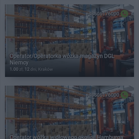
+48505176000
Operator/Operatorka wózka magazyn DGL
Niemcy
1.00
zł,
12
dni, Kraków
+48505176000
Operator wózka widłowego okolice Hamburga