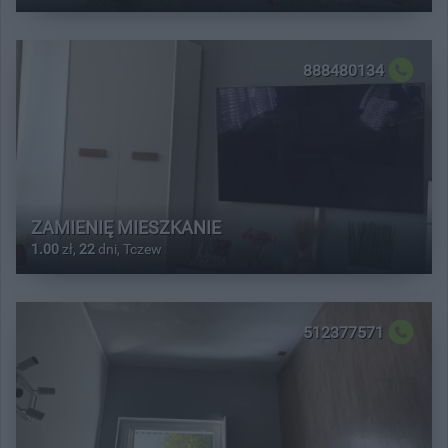
888480134
ZAMIENIĘ MIESZKANIE
1.00
zł,
22
dni, Tczew
512377571