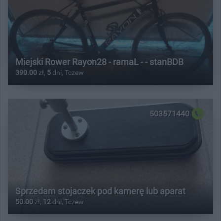
Miejski Rower Rayon28 - ramaL - - stanBDB
390.00
zł,
5
dni, Tczew
503571440
Sprzedam stojaczek pod kamerę lub aparat
50.00
zł,
12
dni, Tczew