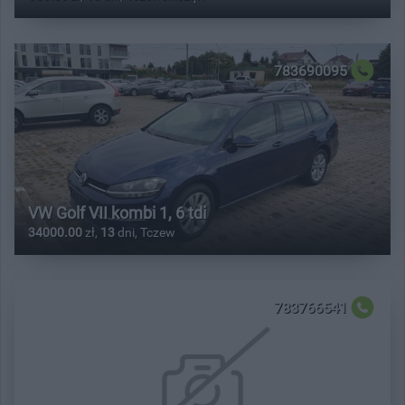
783690095
VW Golf VII kombi 1, 6 tdi
34000.00
zł,
13
dni, Tczew
783766541