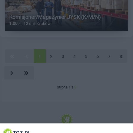
Komisjoner/Magazynier JYSK (K/M/N)
1.00
zł,
12
dni, Kraków
1
2
3
4
5
6
7
8
strona 1 z
8
© 2001-2026 Tczew - TCZ.PL Sp. z o.o. Internetowy Serwis Informacyjny Miasta
Tczewa