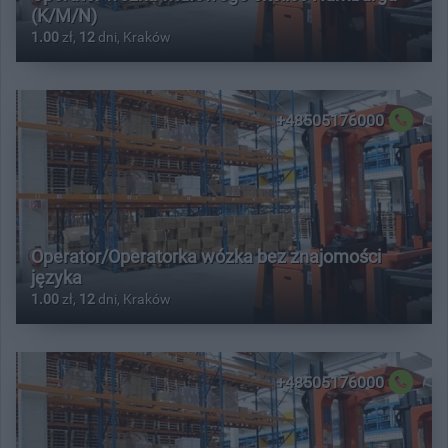
(K/M/N)
1.00
zł,
12
dni, Kraków
+48505176000
Operator/Operatorka wózka bez znajomości
języka
1.00
zł,
12
dni, Kraków
+48505176000