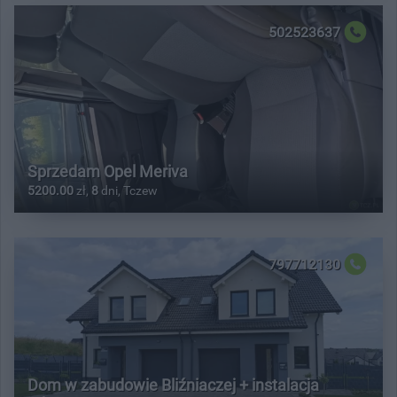
502523637
Sprzedam Opel Meriva
5200.00
zł,
8
dni, Tczew
797712130
Dom w zabudowie Bliźniaczej + instalacja