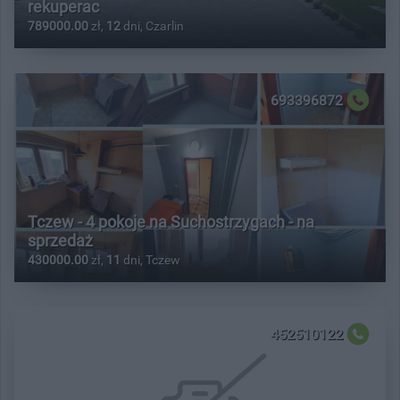
rekuperac
789000.00
zł,
12
dni, Czarlin
693396872
Tczew - 4 pokoje na Suchostrzygach - na
sprzedaż
430000.00
zł,
11
dni, Tczew
452510122