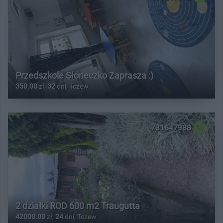
Przedszkole Słoneczko Zaprasza :)
350.00
zł,
32
dni, Tczew
731647988
2 działki ROD 600 m2 Traugutta
42000.00
zł,
24
dni, Tczew