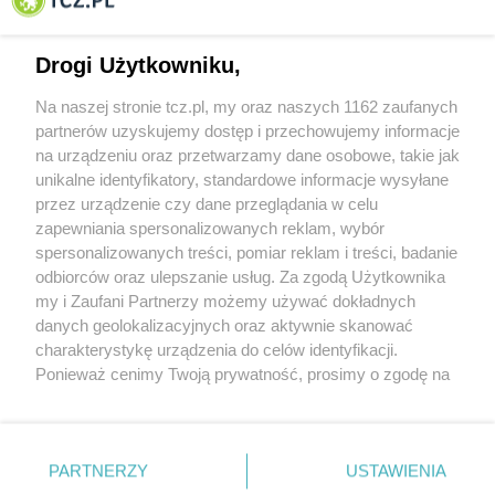
Drogi Użytkowniku,
Na naszej stronie tcz.pl, my oraz naszych 1162 zaufanych
partnerów uzyskujemy dostęp i przechowujemy informacje
na urządzeniu oraz przetwarzamy dane osobowe, takie jak
unikalne identyfikatory, standardowe informacje wysyłane
przez urządzenie czy dane przeglądania w celu
zapewniania spersonalizowanych reklam, wybór
O FIRMIE
POLITYKA PRYWATNOŚCI
HOSTING
spersonalizowanych treści, pomiar reklam i treści, badanie
REKLAMA
WSPÓŁPRACA
RSS
FACEBOOK
KONTAKT
odbiorców oraz ulepszanie usług. Za zgodą Użytkownika
my i Zaufani Partnerzy możemy używać dokładnych
Nasze serwisy
danych geolokalizacyjnych oraz aktywnie skanować
charakterystykę urządzenia do celów identyfikacji.
Aktualności
Muzyka i kultura
Ponieważ cenimy Twoją prywatność, prosimy o zgodę na
Tcz24
Archiwum wydarzeń
korzystanie z tych technologii poprzez kliknięcie
Kronika Policyjna
Telewizja Internetowa
„Akceptuję”. Zgoda jest dobrowolna i zawsze możesz ją
Kalendarz imprez
Sport
zmienić/wycofać klikając przycisk ustawień prywatności
Salony urody i masażu
Żłobki i przedszkola
PARTNERZY
USTAWIENIA
Historia miasta
Zdjęcia miasta
znajdujący się w lewym dolnym rogu strony
. Niektóre
Władze miasta
Zabytki