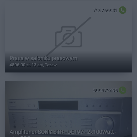
783766541
Praca w saloniku prasowym
4806.00
zł,
13
dni, Tczew
506872495
Amplituner SONY STR - DE197 - 2x100Watt -