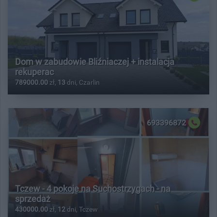
Dom w zabudowie Bliźniaczej + instalacja
rekuperac
789000.00
zł,
13
dni, Czarlin
693396872
Tczew - 4 pokoje na Suchostrzygach - na
sprzedaż
430000.00
zł,
12
dni, Tczew