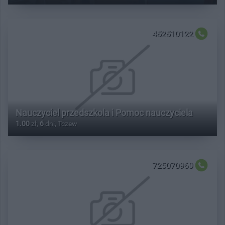
452510122
Nauczyciel przedszkola i Pomoc nauczyciela
1.00
zł,
6
dni, Tczew
725070960