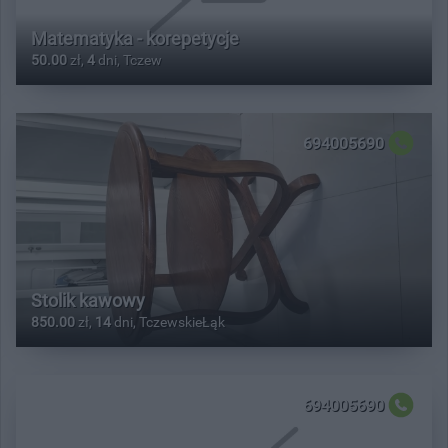
Matematyka - korepetycje
50.00
zł,
4
dni, Tczew
694005690
Stolik kawowy
850.00
zł,
14
dni, TczewskieŁąk
694005690