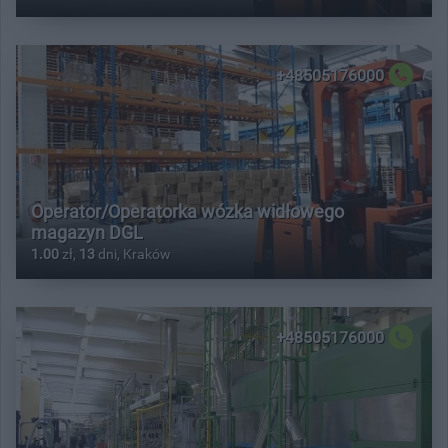
+48505176000
Operator/Operatorka wózka widłowego
magazyn DGL
1.00
zł,
13
dni, Kraków
+48505176000