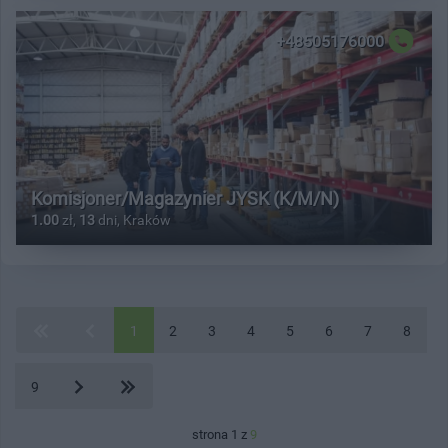
+48505176000
Komisjoner/Magazynier JYSK (K/M/N)
1.00
zł,
13
dni, Kraków
1
2
3
4
5
6
7
8
9
strona 1 z
9