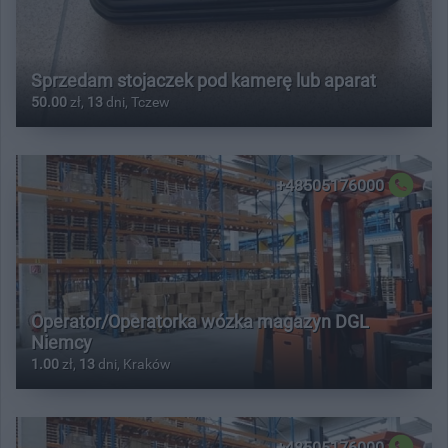
Sprzedam stojaczek pod kamerę lub aparat
50.00
zł,
13
dni, Tczew
+48505176000
Operator/Operatorka wózka magazyn DGL
Niemcy
1.00
zł,
13
dni, Kraków
+48505176000