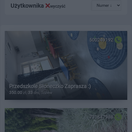
Użytkownika
wyczyść
500249192
Przedszkole Słoneczko Zaprasza :)
350.00
zł,
33
dni, Tczew
731647988