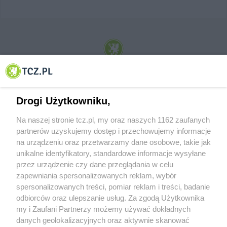
© 2001-2026 Tczew - TCZ.PL Sp. z o.o. Internetowy Serwis Informacyjny Miasta
Tczewa
Drogi Użytkowniku,
Na naszej stronie tcz.pl, my oraz naszych 1162 zaufanych
partnerów uzyskujemy dostęp i przechowujemy informacje
na urządzeniu oraz przetwarzamy dane osobowe, takie jak
unikalne identyfikatory, standardowe informacje wysyłane
przez urządzenie czy dane przeglądania w celu
zapewniania spersonalizowanych reklam, wybór
O FIRMIE
POLITYKA PRYWATNOŚCI
HOSTING
spersonalizowanych treści, pomiar reklam i treści, badanie
REKLAMA
WSPÓŁPRACA
RSS
FACEBOOK
KONTAKT
odbiorców oraz ulepszanie usług. Za zgodą Użytkownika
my i Zaufani Partnerzy możemy używać dokładnych
Nasze serwisy
danych geolokalizacyjnych oraz aktywnie skanować