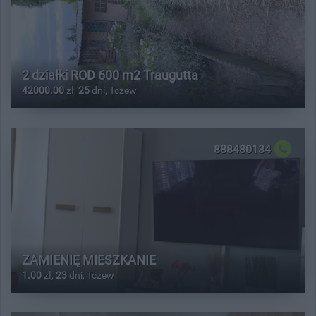
2 działki ROD 600 m2 Traugutta
42000.00
zł,
25
dni, Tczew
888480134
ZAMIENIĘ MIESZKANIE
1.00
zł,
23
dni, Tczew