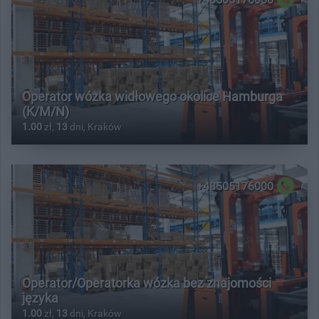
Operator wózka widłowego okolice Hamburga
(K/M/N)
1.00
zł,
13
dni, Kraków
+48505176000
Operator/Operatorka wózka bez znajomości
języka
1.00
zł,
13
dni, Kraków