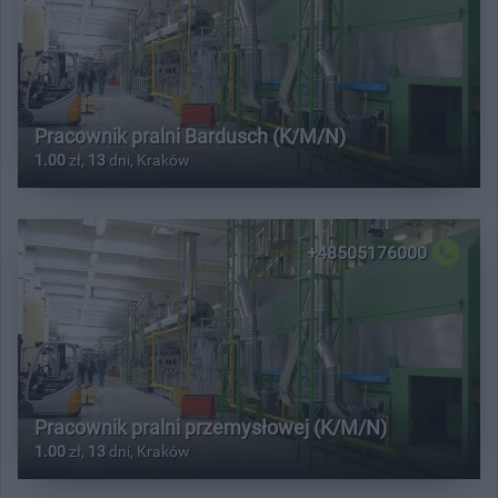
Pracownik pralni Bardusch (K/M/N)
1.00
zł,
13
dni, Kraków
+48505176000
Pracownik pralni przemysłowej (K/M/N)
1.00
zł,
13
dni, Kraków