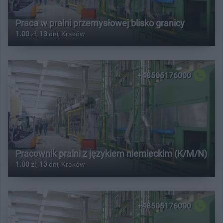
Praca w pralni przemysłowej blisko granicy
1.00
zł,
13
dni, Kraków
+48505176000
Pracownik pralni z językiem niemieckim (K/M/N)
1.00
zł,
13
dni, Kraków
+48505176000