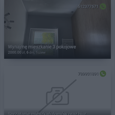
512377571
Wynajmę mieszkanie 3 pokojowe
2000.00
zł,
6
dni, Tczew
789931891
Sprzątanie mieszkań domów oraz biur