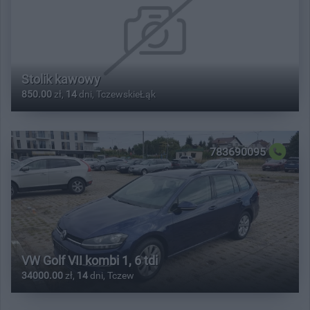
Stolik kawowy
850.00
zł,
14
dni, TczewskieŁąk
783690095
VW Golf VII kombi 1, 6 tdi
34000.00
zł,
14
dni, Tczew