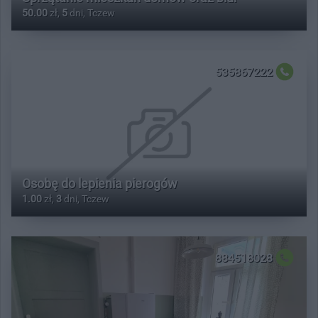
50.00
zł,
5
dni, Tczew
535867222
Osobę do lepienia pierogów
1.00
zł,
3
dni, Tczew
884518028