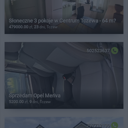
Słoneczne 3 pokoje w Centrum Tczewa - 64 m?
479000.00
zł,
23
dni, Tczew
502523637
Sprzedam Opel Meriva
5200.00
zł,
9
dni, Tczew
797712130