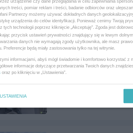
przez urządzenie czy dane przeglądania w celu zapewniania sperson
ych treści, pomiar reklam i treści, badanie odbiorców oraz ulepszan
fani Partnerzy możemy używać dokładnych danych geolokalizacyjn
Słoneczne 3 pokoje w Centrum Tc
tykę urządzenia do celów identyfikacji. Ponieważ cenimy Twoją pry
z tych technologii poprzez kliknięcie „Akceptuję”. Zgoda jest dobro
Numer: 1122293, data: 27.07.2026, wyświet
ikając przycisk ustawień prywatności znajdujący się w lewym dolny
Tczew, tel.
884518028
, kategoria:
Nieruchom
etwarzania danych nie wymagają zgody użytkownika, ale masz prawo 
. Preferencje będą miały zastosowania tylko na tej witrynie.
szymi informacjami, abyś mógł świadomie i komfortowo korzystać z
gółowe informacje dotyczące przetwarzania Twoich danych znajdzi
s
oraz po kliknięciu w „Ustawienia”.
Sprzedam Opel Meriva
Numer: 1122265, data: 27.07.2026, wyświet
Tczew, tel.
502523637
, kategoria:
Motoryzac
USTAWIENIA