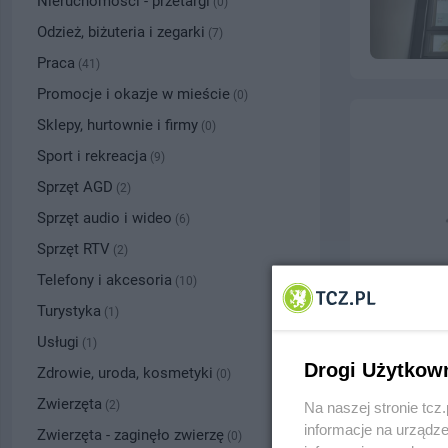
Nieruchomości - przetargi
(0)
Odzież, biżuteria i zegarki
(7)
Praca
(41)
Promocje i okazje w mieście
(0)
Sklepy, hurtownie i firmy
(0)
Sport i rekreacja
(9)
Sprzęt AGD
(2)
Sprzęt audio i wideo
(6)
Sprzęt RTV
(2)
Telefony i akcesoria
(10)
Turystyka
(1)
Usługi
(1)
Drogi Użytkow
Zdrowie, uroda, kosmetyki
(0)
Zwierzęta
(2)
Na naszej stronie tc
informacje na urządze
Zwierzęta - zaginęło zwierzę
(0)