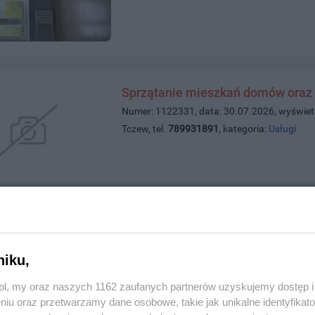
Sprzątanie mieszkań domów oraz 
Numer: 1122331, data: 30.07.2026, wyświet
Tczew, tel.
789931891
, kategoria:
Usługi
Osobę do lepienia pierogów
Numer: 1122309, data: 28.07.2026, wyświet
niku,
Tczew, tel.
535867222
, kategoria:
Praca
z.pl, my oraz naszych 1162 zaufanych partnerów uzyskujemy dostęp
niu oraz przetwarzamy dane osobowe, takie jak unikalne identyfikat