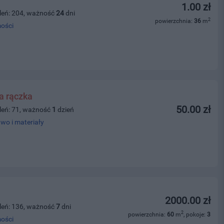
1.00 zł
leń: 204, ważność
24
dni
2
powierzchnia:
36
m
ości
a rączka
50.00 zł
leń: 71, ważność
1
dzień
wo i materiały
2000.00 zł
leń: 136, ważność
7
dni
2
powierzchnia:
60
m
, pokoje:
3
ości