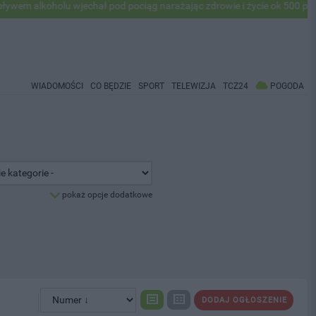
oholu wjechał pod pociąg narażając zdrowie i życie ok 500 pasażerów!
WIADOMOŚCI
CO BĘDZIE
SPORT
TELEWIZJA
TCZ24
POGODA
pokaż opcje dodatkowe
DODAJ OGŁOSZENIE