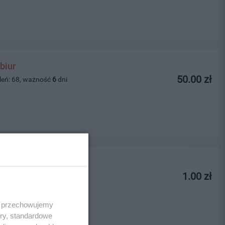
biur
50.00 zł
leń: 68, ważność
6
dni
1.00 zł
leń: 323, ważność
4
dni
 i przechowujemy
ory, standardowe