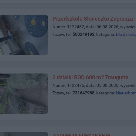
Przedszkole Słoneczko Zaprasza :
Numer: 1122482, data: 06.08.2026, wyświet
Tczew, tel.
500249192
, kategoria:
Dla dzieck
2 działki ROD 600 m2 Traugutta
Numer: 1122475, data: 05.08.2026, wyświet
Tczew, tel.
731647988
, kategoria:
Nieruchom
ZAMIENIĘ MIESZKANIE