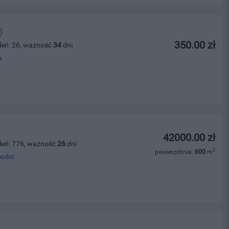
)
350.00 zł
leń: 26, ważność
34
dni
a
42000.00 zł
leń: 776, ważność
26
dni
2
powierzchnia:
600
m
ości