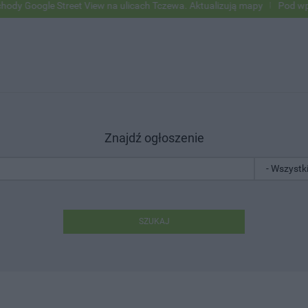
le Street View na ulicach Tczewa. Aktualizują mapy
Pod wpływem alk
Znajdź ogłoszenie
SZUKAJ