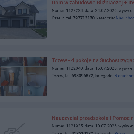
Dom w zabudowie Bliźniaczej + in
Numer: 1122223, data: 24.07.2026, wyświet
Czarlin, tel.
797712130
, kategoria:
Nierucho
Tczew - 4 pokoje na Suchostrzyga
Numer: 1122040, data: 16.07.2026, wyświet
Tczew, tel.
693396872
, kategoria:
Nieruchom
Nauczyciel przedszkola i Pomoc n
Numer: 1121935, data: 10.07.2026, wyświet
Tczew, tel.
452510122
, kategoria:
Praca