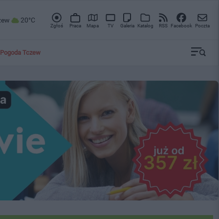
zew
20°C
Zgłoś
Praca
Mapa
TV
Galeria
Katalog
RSS
Facebook
Poczta
Pogoda Tczew