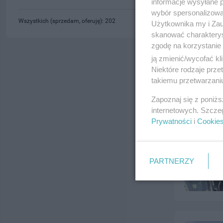
informacje wysyłane 
wybór spersonalizowan
Wszystkich (sprzedam, oferuję): 202
Użytkownika my i Zau
skanować charakterys
zgodę na korzystanie 
ją zmienić/wycofać kl
Niektóre rodzaje prz
takiemu przetwarzaniu
Zapoznaj się z poniż
internetowych. Szcze
Prywatności
i
Cookie
PARTNERZY