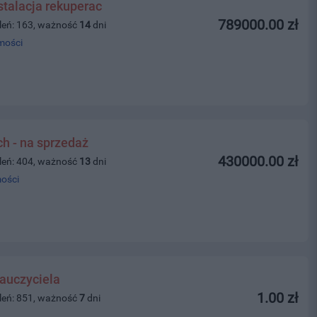
stalacja rekuperac
789000.00 zł
leń: 163, ważność
14
dni
mości
ch - na sprzedaż
430000.00 zł
leń: 404, ważność
13
dni
ości
auczyciela
1.00 zł
leń: 851, ważność
7
dni