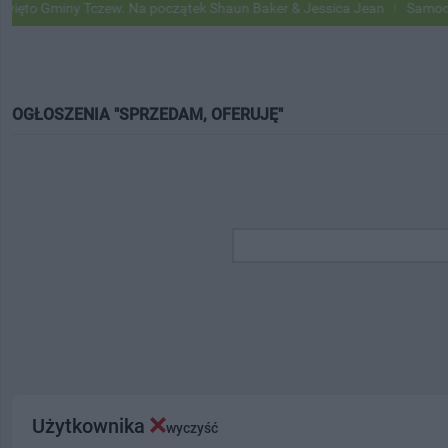
iny Tczew. Na początek Shaun Baker & Jessica Jean
Samochody Goog
OGŁOSZENIA "SPRZEDAM, OFERUJĘ"
Użytkownika
wyczyść