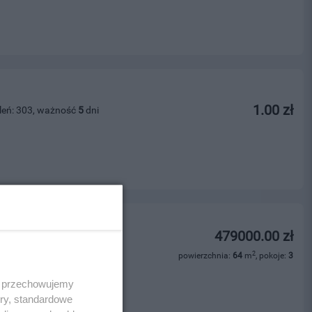
1.00 zł
leń: 303, ważność
5
dni
zewa - 64 m?
479000.00 zł
leń: 201, ważność
25
dni
2
powierzchnia:
64
m
, pokoje:
3
ości
 i przechowujemy
ory, standardowe