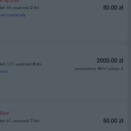
50.00 zł
leń: 69, ważność
2
dni
wo i materiały
2000.00 zł
leń: 127, ważność
8
dni
2
powierzchnia:
60
m
, pokoje:
3
ości
biur
50.00 zł
leń: 61, ważność
7
dni