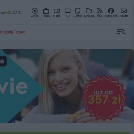
zew
27°C
Zgłoś
Praca
Mapa
TV
Galeria
Katalog
RSS
Facebook
Poczta
Pogoda Tczew