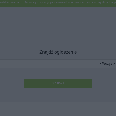
ne
Nowa propozycja zamiast wieżowca na dawnej działce po USC
P
Znajdź ogłoszenie
SZUKAJ