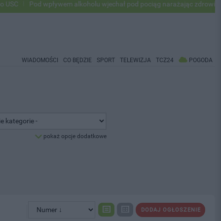
od wpływem alkoholu wjechał pod pociąg narażając zdrowie i życie ok 
WIADOMOŚCI
CO BĘDZIE
SPORT
TELEWIZJA
TCZ24
POGODA
pokaż opcje dodatkowe
DODAJ OGŁOSZENIE