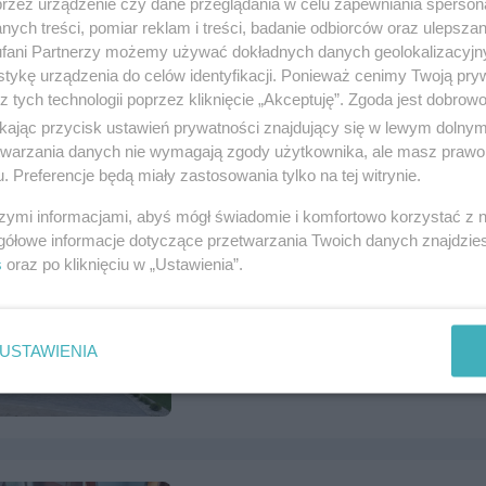
przez urządzenie czy dane przeglądania w celu zapewniania sperson
ych treści, pomiar reklam i treści, badanie odbiorców oraz ulepszan
fani Partnerzy możemy używać dokładnych danych geolokalizacyjn
Sprzedam Opel Meriva
tykę urządzenia do celów identyfikacji. Ponieważ cenimy Twoją pry
z tych technologii poprzez kliknięcie „Akceptuję”. Zgoda jest dobro
Numer: 1122265, data: 27.07.2026, wyświet
ikając przycisk ustawień prywatności znajdujący się w lewym dolny
Tczew, tel.
502523637
, kategoria:
Motoryzac
etwarzania danych nie wymagają zgody użytkownika, ale masz prawo 
. Preferencje będą miały zastosowania tylko na tej witrynie.
szymi informacjami, abyś mógł świadomie i komfortowo korzystać z
gółowe informacje dotyczące przetwarzania Twoich danych znajdzi
s
oraz po kliknięciu w „Ustawienia”.
Dom w zabudowie Bliźniaczej + in
Numer: 1122223, data: 24.07.2026, wyświet
Czarlin, tel.
797712130
, kategoria:
Nierucho
USTAWIENIA