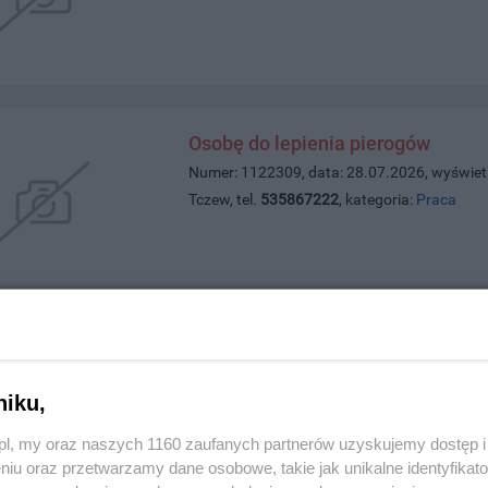
Osobę do lepienia pierogów
Numer: 1122309, data: 28.07.2026, wyświet
Tczew, tel.
535867222
, kategoria:
Praca
Słoneczne 3 pokoje w Centrum Tc
Numer: 1122293, data: 27.07.2026, wyświet
niku,
Tczew, tel.
884518028
, kategoria:
Nieruchom
z.pl, my oraz naszych 1160 zaufanych partnerów uzyskujemy dostęp
niu oraz przetwarzamy dane osobowe, takie jak unikalne identyfikat