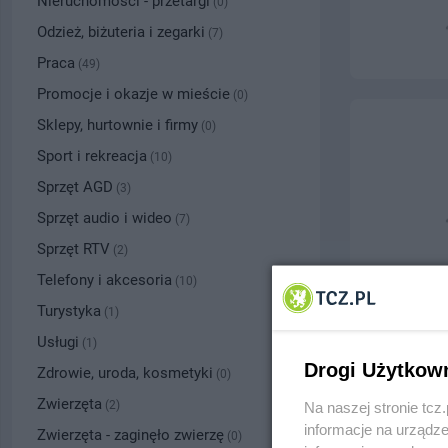
Nieruchomości - przetargi
(0)
Odzież, biżuteria i zegarki
(7)
Praca
(49)
Promocje i okazje w mieście
(0)
Sklepy, hurtownie i firmy
(0)
Sport i rekreacja
(10)
Sprzęt AGD
(3)
Sprzęt audio i wideo
(7)
Sprzęt RTV
(2)
Telefony i akcesoria
(10)
Turystyka
(1)
Usługi
(1)
Drogi Użytkow
Zdrowie, uroda, kosmetyki
(0)
Zwierzęta
(2)
Na naszej stronie tc
informacje na urządze
Zwierzęta - zaginęło zwierzę
(0)