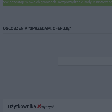
staje w swoich granicach. Rozporządzenie Rady Ministrów opublikowa
OGŁOSZENIA "SPRZEDAM, OFERUJĘ"
Użytkownika
wyczyść