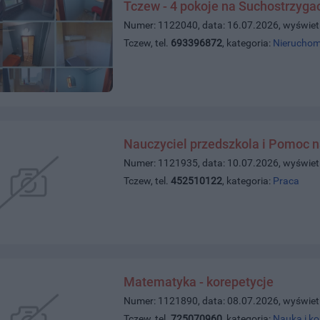
Tczew - 4 pokoje na Suchostrzyga
Numer: 1122040, data: 16.07.2026, wyświet
Tczew, tel.
693396872
, kategoria:
Nieruchom
Nauczyciel przedszkola i Pomoc n
Numer: 1121935, data: 10.07.2026, wyświet
Tczew, tel.
452510122
, kategoria:
Praca
Matematyka - korepetycje
Numer: 1121890, data: 08.07.2026, wyświet
Tczew, tel.
725070960
, kategoria:
Nauka i ko