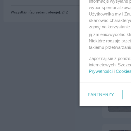
informacje wysyłane 
wybór spersonalizowan
Wszystkich (sprzedam, oferuję): 212
Użytkownika my i Zau
skanować charakterys
zgodę na korzystanie 
ją zmienić/wycofać kl
Niektóre rodzaje prz
takiemu przetwarzaniu
Zapoznaj się z poniż
internetowych. Szcze
Prywatności
i
Cookie
PARTNERZY