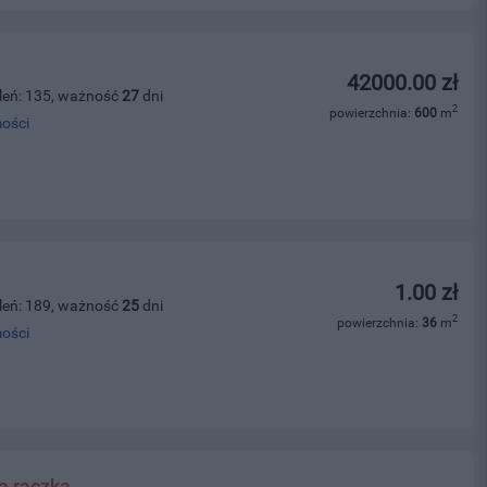
42000.00 zł
leń: 135, ważność
27
dni
2
powierzchnia:
600
m
ości
1.00 zł
leń: 189, ważność
25
dni
2
powierzchnia:
36
m
ości
a rączka