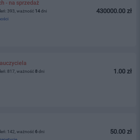
ch - na sprzedaż
430000.00 zł
leń: 393, ważność
14
dni
ości
auczyciela
1.00 zł
leń: 817, ważność
8
dni
50.00 zł
leń: 142, ważność
6
dni
repetycje