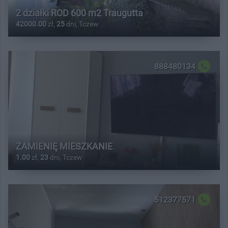
2 działki ROD 600 m2 Traugutta
42000.00
zł,
25
dni, Tczew
888480134
ZAMIENIĘ MIESZKANIE
1.00
zł,
23
dni, Tczew
512377571