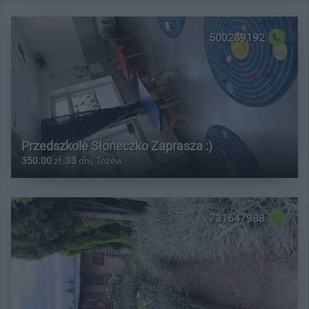
500249192
Przedszkole Słoneczko Zaprasza :)
350.00
zł,
33
dni, Tczew
731647988