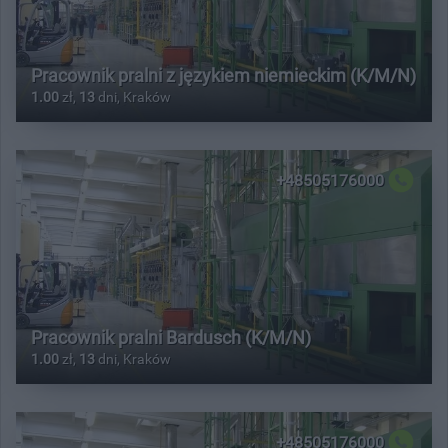
Pracownik pralni z językiem niemieckim (K/M/N)
1.00
zł,
13
dni, Kraków
+48505176000
Pracownik pralni Bardusch (K/M/N)
1.00
zł,
13
dni, Kraków
+48505176000