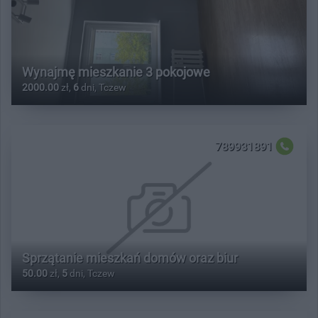
Wynajmę mieszkanie 3 pokojowe
2000.00
zł,
6
dni, Tczew
789931891
Sprzątanie mieszkań domów oraz biur
50.00
zł,
5
dni, Tczew