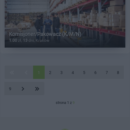
Komisjoner/Pakowacz (K/M/N)
1.00
zł,
13
dni, Kraków
1
2
3
4
5
6
7
8
9
strona 1 z
9