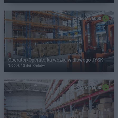
+48505176000
Operator/Operatorka wózka widłowego JYSK
1.00
zł,
13
dni, Kraków
+48505176000