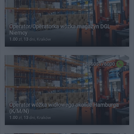
Operator/Operatorka wózka magazyn DGL
Niemcy
1.00
zł,
13
dni, Kraków
+48505176000
Operator wózka widłowego okolice Hamburga
(K/M/N)
1.00
zł,
13
dni, Kraków