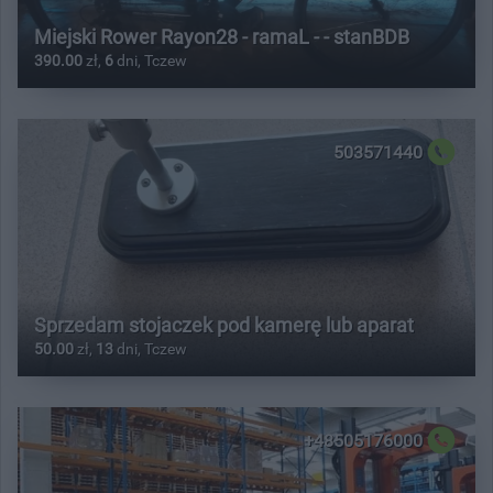
Miejski Rower Rayon28 - ramaL - - stanBDB
390.00
zł,
6
dni, Tczew
503571440
Sprzedam stojaczek pod kamerę lub aparat
50.00
zł,
13
dni, Tczew
+48505176000