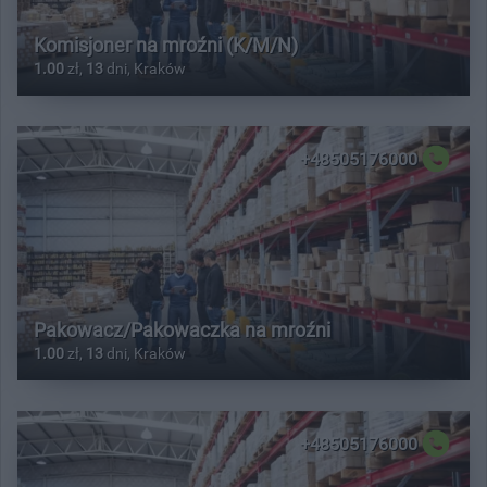
Komisjoner na mroźni (K/M/N)
1.00
zł,
13
dni, Kraków
+48505176000
Pakowacz/Pakowaczka na mroźni
1.00
zł,
13
dni, Kraków
+48505176000