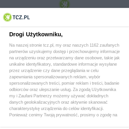
© 2001-2026 Tczew - TCZ.PL Sp. z o.o. Internetowy Serwis Informacyjny Miasta
Tczewa
Drogi Użytkowniku,
Na naszej stronie tcz.pl, my oraz naszych 1162 zaufanych
partnerów uzyskujemy dostęp i przechowujemy informacje
na urządzeniu oraz przetwarzamy dane osobowe, takie jak
unikalne identyfikatory, standardowe informacje wysyłane
przez urządzenie czy dane przeglądania w celu
zapewniania spersonalizowanych reklam, wybór
O FIRMIE
POLITYKA PRYWATNOŚCI
HOSTING
spersonalizowanych treści, pomiar reklam i treści, badanie
REKLAMA
WSPÓŁPRACA
RSS
FACEBOOK
KONTAKT
odbiorców oraz ulepszanie usług. Za zgodą Użytkownika
my i Zaufani Partnerzy możemy używać dokładnych
Nasze serwisy
danych geolokalizacyjnych oraz aktywnie skanować
charakterystykę urządzenia do celów identyfikacji.
Aktualności
Muzyka i kultura
Ponieważ cenimy Twoją prywatność, prosimy o zgodę na
Tcz24
Archiwum wydarzeń
korzystanie z tych technologii poprzez kliknięcie
Kronika Policyjna
Telewizja Internetowa
„Akceptuję”. Zgoda jest dobrowolna i zawsze możesz ją
Kalendarz imprez
Sport