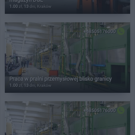
1.00
zł,
13
dni, Kraków
+48505176000
Praca w pralni przemysłowej blisko granicy
1.00
zł,
13
dni, Kraków
+48505176000