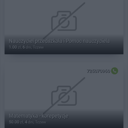
Nauczyciel przedszkola i Pomoc nauczyciela
1.00
zł,
6
dni, Tczew
725070960
Matematyka - korepetycje
50.00
zł,
4
dni, Tczew