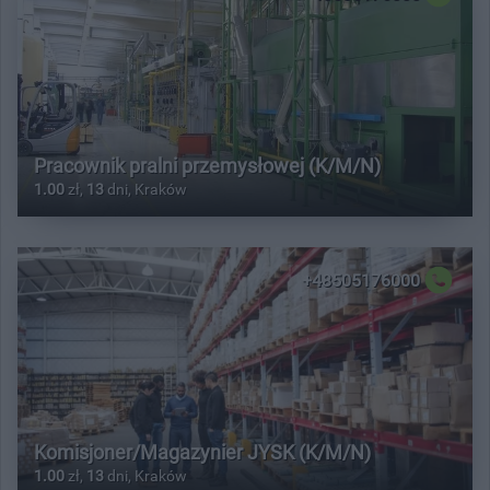
Pracownik pralni przemysłowej (K/M/N)
1.00
zł,
13
dni, Kraków
+48505176000
Komisjoner/Magazynier JYSK (K/M/N)
1.00
zł,
13
dni, Kraków