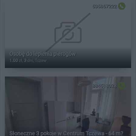
535867222
Osobę do lepienia pierogów
1.00
zł,
3
dni, Tczew
884518028
Słoneczne 3 pokoje w Centrum Tczewa - 64 m?