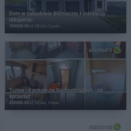
Dom w zabudowie Bliźniaczej + instalacja
rekuperac
789000.00
zł,
13
dni, Czarlin
693396872
Tczew - 4 pokoje na Suchostrzygach - na
sprzedaż
430000.00
zł,
12
dni, Tczew
452510122