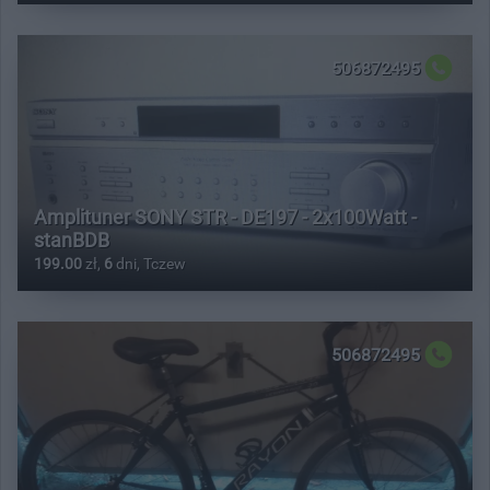
506872495
Amplituner SONY STR - DE197 - 2x100Watt -
stanBDB
199.00
zł,
6
dni, Tczew
506872495