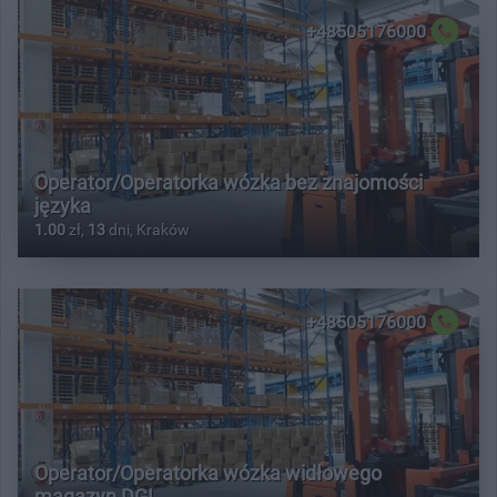
+48505176000
Operator/Operatorka wózka bez znajomości
języka
1.00
zł,
13
dni, Kraków
+48505176000
Operator/Operatorka wózka widłowego
magazyn DGL