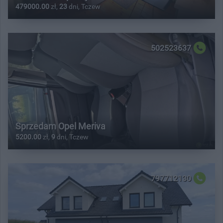
479000.00
zł,
23
dni, Tczew
502523637
Sprzedam Opel Meriva
5200.00
zł,
9
dni, Tczew
797712130