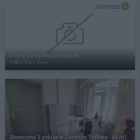
535867222
Osobę do lepienia pierogów
1.00
zł,
3
dni, Tczew
884518028
Słoneczne 3 pokoje w Centrum Tczewa - 64 m?