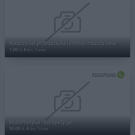
Nauczyciel przedszkola i Pomoc nauczyciela
1.00
zł,
6
dni, Tczew
725070960
Matematyka - korepetycje
50.00
zł,
4
dni, Tczew