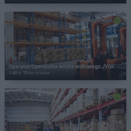
+48505176000
Operator/Operatorka wózka widłowego JYSK
1.00
zł,
13
dni, Kraków
+48505176000