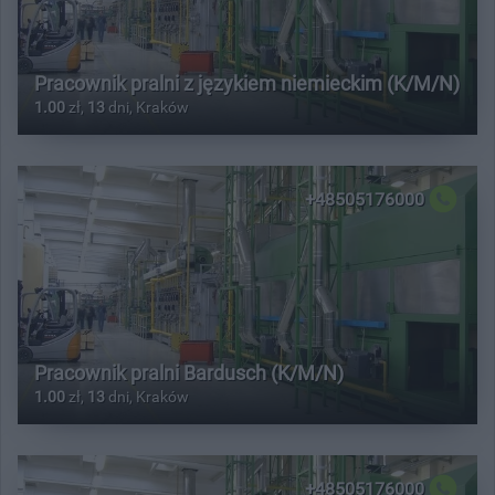
Pracownik pralni z językiem niemieckim (K/M/N)
1.00
zł,
13
dni, Kraków
+48505176000
Pracownik pralni Bardusch (K/M/N)
1.00
zł,
13
dni, Kraków
+48505176000