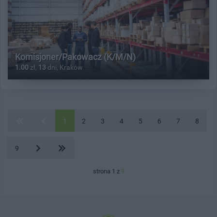
Komisjoner/Pakowacz (K/M/N)
1.00
zł,
13
dni, Kraków
1
2
3
4
5
6
7
8
9
strona 1 z
9