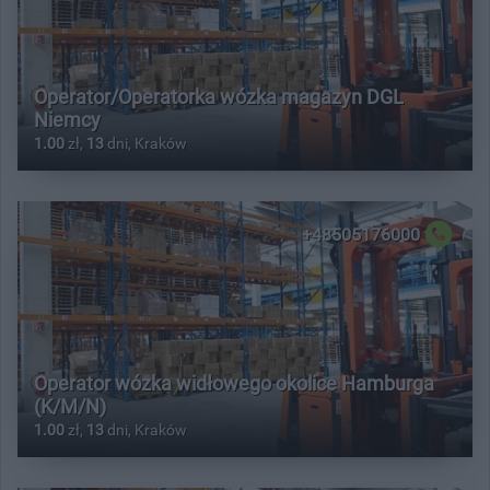
Operator/Operatorka wózka magazyn DGL
Niemcy
1.00
zł,
13
dni, Kraków
+48505176000
Operator wózka widłowego okolice Hamburga
(K/M/N)
1.00
zł,
13
dni, Kraków