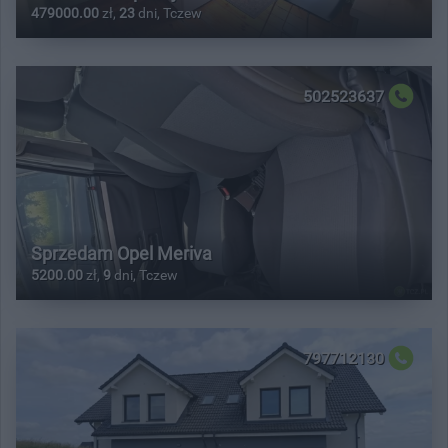
479000.00
zł,
23
dni, Tczew
502523637
Sprzedam Opel Meriva
5200.00
zł,
9
dni, Tczew
797712130