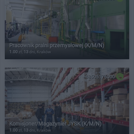
Pracownik pralni przemysłowej (K/M/N)
1.00
zł,
13
dni, Kraków
+48505176000
Komisjoner/Magazynier JYSK (K/M/N)
1.00
zł,
13
dni, Kraków