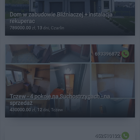
Dom w zabudowie Bliźniaczej + instalacja
rekuperac
789000.00
zł,
13
dni, Czarlin
693396872
Tczew - 4 pokoje na Suchostrzygach - na
sprzedaż
430000.00
zł,
12
dni, Tczew
452510122