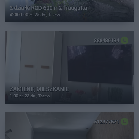
2 działki ROD 600 m2 Traugutta
42000.00
zł,
25
dni, Tczew
888480134
ZAMIENIĘ MIESZKANIE
1.00
zł,
23
dni, Tczew
512377571