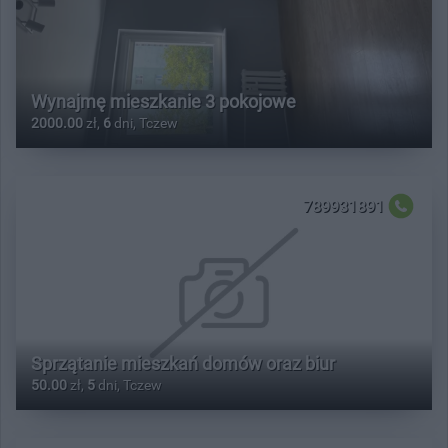
Wynajmę mieszkanie 3 pokojowe
2000.00
zł,
6
dni, Tczew
789931891
Sprzątanie mieszkań domów oraz biur
50.00
zł,
5
dni, Tczew