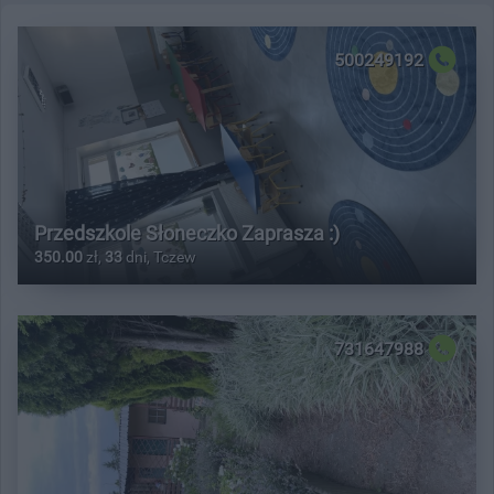
500249192
Przedszkole Słoneczko Zaprasza :)
350.00
zł,
33
dni, Tczew
731647988