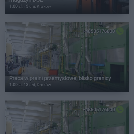
1.00
zł,
13
dni, Kraków
+48505176000
Praca w pralni przemysłowej blisko granicy
1.00
zł,
13
dni, Kraków
+48505176000