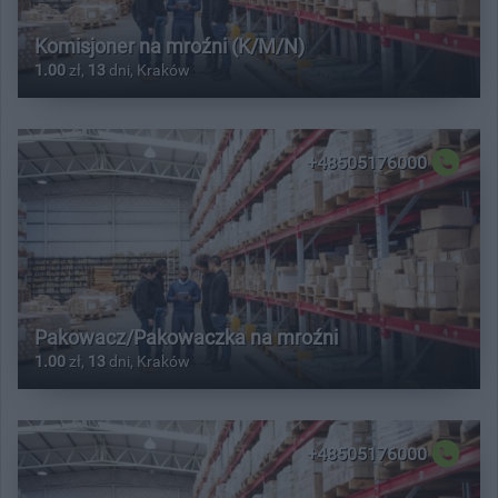
Komisjoner na mroźni (K/M/N)
1.00
zł,
13
dni, Kraków
+48505176000
Pakowacz/Pakowaczka na mroźni
1.00
zł,
13
dni, Kraków
+48505176000