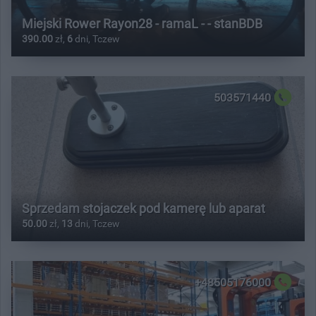
Miejski Rower Rayon28 - ramaL - - stanBDB
390.00
zł,
6
dni, Tczew
503571440
Sprzedam stojaczek pod kamerę lub aparat
50.00
zł,
13
dni, Tczew
+48505176000