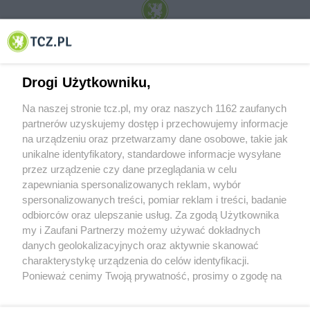
© 2001-2026 Tczew - TCZ.PL Sp. z o.o. Internetowy Serwis Informacyjny Miasta
Tczewa
Drogi Użytkowniku,
Na naszej stronie tcz.pl, my oraz naszych 1162 zaufanych
partnerów uzyskujemy dostęp i przechowujemy informacje
na urządzeniu oraz przetwarzamy dane osobowe, takie jak
unikalne identyfikatory, standardowe informacje wysyłane
przez urządzenie czy dane przeglądania w celu
zapewniania spersonalizowanych reklam, wybór
O FIRMIE
POLITYKA PRYWATNOŚCI
HOSTING
spersonalizowanych treści, pomiar reklam i treści, badanie
REKLAMA
WSPÓŁPRACA
RSS
FACEBOOK
KONTAKT
odbiorców oraz ulepszanie usług. Za zgodą Użytkownika
my i Zaufani Partnerzy możemy używać dokładnych
Nasze serwisy
danych geolokalizacyjnych oraz aktywnie skanować
charakterystykę urządzenia do celów identyfikacji.
Aktualności
Muzyka i kultura
Ponieważ cenimy Twoją prywatność, prosimy o zgodę na
Tcz24
Archiwum wydarzeń
korzystanie z tych technologii poprzez kliknięcie
Kronika Policyjna
Telewizja Internetowa
„Akceptuję”. Zgoda jest dobrowolna i zawsze możesz ją
Kalendarz imprez
Sport