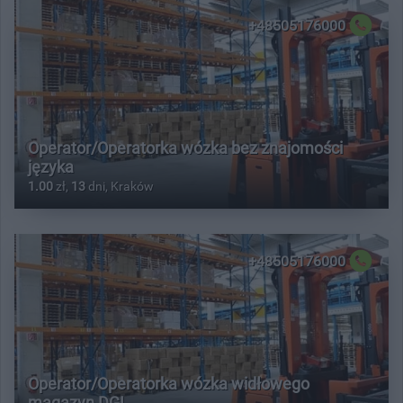
+48505176000
Operator/Operatorka wózka bez znajomości
języka
1.00
zł,
13
dni, Kraków
+48505176000
Operator/Operatorka wózka widłowego
magazyn DGL