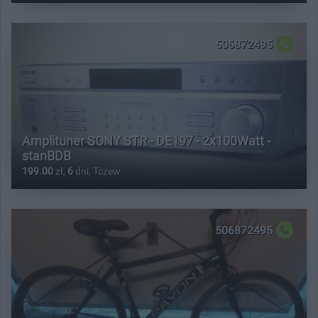
506872495
Amplituner SONY STR - DE197 - 2x100Watt -
stanBDB
199.00
zł,
6
dni, Tczew
506872495