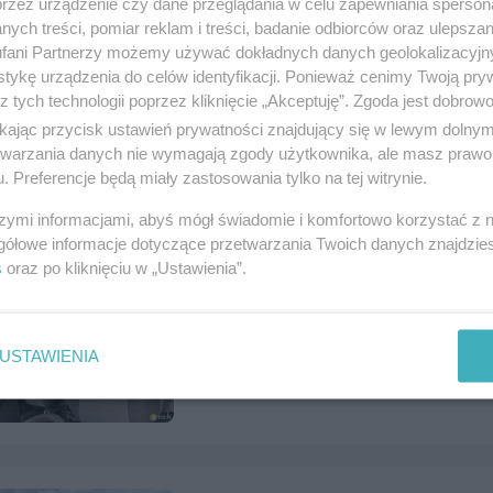
przez urządzenie czy dane przeglądania w celu zapewniania sperson
ych treści, pomiar reklam i treści, badanie odbiorców oraz ulepszan
fani Partnerzy możemy używać dokładnych danych geolokalizacyjn
Słoneczne 3 pokoje w Centrum Tc
tykę urządzenia do celów identyfikacji. Ponieważ cenimy Twoją pry
z tych technologii poprzez kliknięcie „Akceptuję”. Zgoda jest dobro
Numer: 1122293, data: 27.07.2026, wyświet
ikając przycisk ustawień prywatności znajdujący się w lewym dolny
Tczew, tel.
884518028
, kategoria:
Nieruchom
etwarzania danych nie wymagają zgody użytkownika, ale masz prawo 
. Preferencje będą miały zastosowania tylko na tej witrynie.
szymi informacjami, abyś mógł świadomie i komfortowo korzystać z
gółowe informacje dotyczące przetwarzania Twoich danych znajdzi
s
oraz po kliknięciu w „Ustawienia”.
Sprzedam Opel Meriva
Numer: 1122265, data: 27.07.2026, wyświet
Tczew, tel.
502523637
, kategoria:
Motoryzac
USTAWIENIA