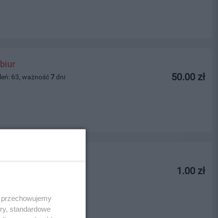
biur
50.00 zł
leń: 63, ważność
7
dni
1.00 zł
leń: 304, ważność
5
dni
 i przechowujemy
ory, standardowe