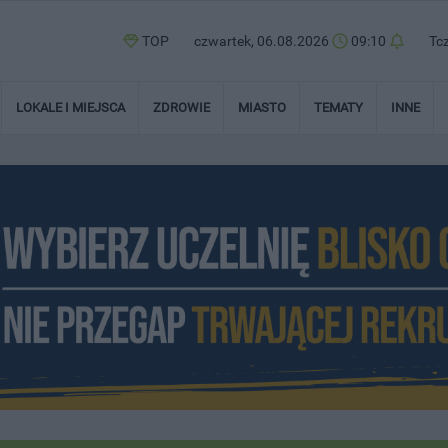
TOP
czwartek, 06.08.2026
09:10
Tc
LOKALE I MIEJSCA
ZDROWIE
MIASTO
TEMATY
INNE