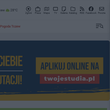
zew
28°C
Zgłoś
Praca
Mapa
TV
Galeria
Katalog
RSS
Facebook
Poczta
Pogoda Tczew