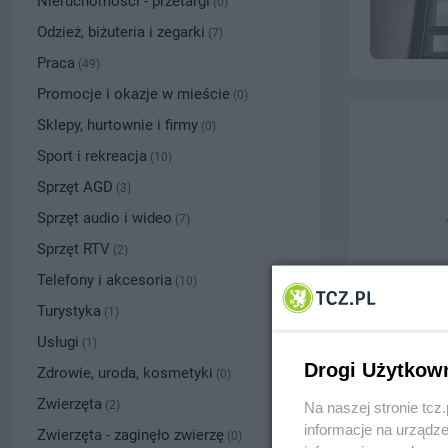
Nieruchomości - przetargi
(0)
Odzież, biżuteria i zegarki
(7)
Praca
(49)
Promocje i okazje w mieście
(0)
Sklepy, hurtownie i firmy
(0)
Sport i rekreacja
(10)
Sprzęt AGD
(3)
Sprzęt audio i wideo
(7)
Sprzęt RTV
(2)
Telefony i akcesoria
(10)
Turystyka
(1)
Usługi
(1)
Drogi Użytkow
Zdrowie, uroda, kosmetyki
(0)
Zwierzęta
(2)
Na naszej stronie tc
informacje na urządze
Zwierzęta - zaginęło zwierzę
(0)