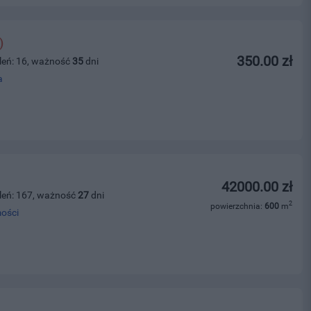
)
350.00 zł
leń: 16, ważność
35
dni
a
42000.00 zł
leń: 167, ważność
27
dni
2
powierzchnia:
600
m
ości