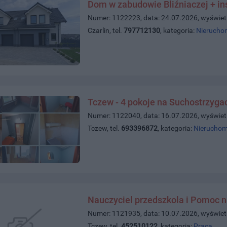
Dom w zabudowie Bliźniaczej + in
Numer: 1122223, data: 24.07.2026, wyświet
Czarlin, tel.
797712130
, kategoria:
Nierucho
Tczew - 4 pokoje na Suchostrzyga
Numer: 1122040, data: 16.07.2026, wyświet
Tczew, tel.
693396872
, kategoria:
Nieruchom
Nauczyciel przedszkola i Pomoc n
Numer: 1121935, data: 10.07.2026, wyświet
Tczew, tel.
452510122
, kategoria:
Praca