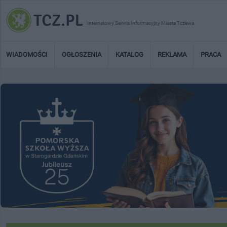
Internetowy Serwis Informacyjny Miasta Tczewa
WIADOMOŚCI
OGŁOSZENIA
KATALOG
REKLAMA
PRACA