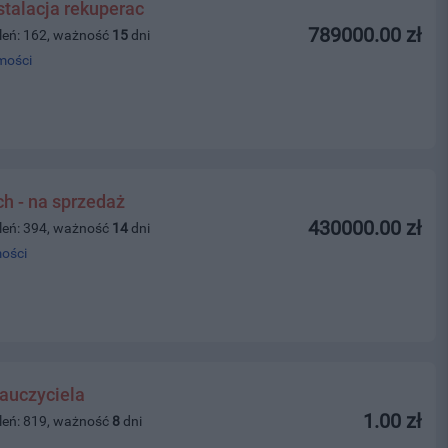
stalacja rekuperac
789000.00 zł
leń: 162, ważność
15
dni
mości
ch - na sprzedaż
430000.00 zł
leń: 394, ważność
14
dni
ości
auczyciela
1.00 zł
leń: 819, ważność
8
dni