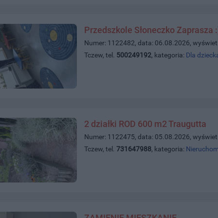
Przedszkole Słoneczko Zaprasza :
Numer: 1122482, data: 06.08.2026, wyświet
Tczew, tel.
500249192
, kategoria:
Dla dzieck
2 działki ROD 600 m2 Traugutta
Numer: 1122475, data: 05.08.2026, wyświet
Tczew, tel.
731647988
, kategoria:
Nieruchom
ZAMIENIĘ MIESZKANIE