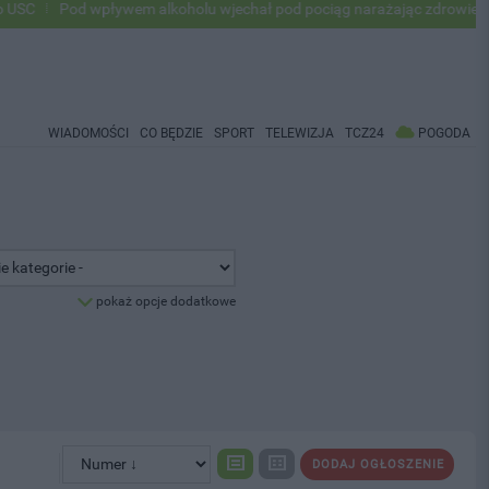
od wpływem alkoholu wjechał pod pociąg narażając zdrowie i życie ok 5
WIADOMOŚCI
CO BĘDZIE
SPORT
TELEWIZJA
TCZ24
POGODA
pokaż opcje dodatkowe
DODAJ OGŁOSZENIE