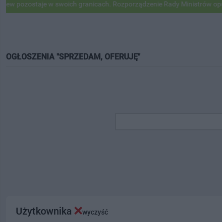
taje w swoich granicach. Rozporządzenie Rady Ministrów opublikowan
OGŁOSZENIA "SPRZEDAM, OFERUJĘ"
Użytkownika
wyczyść