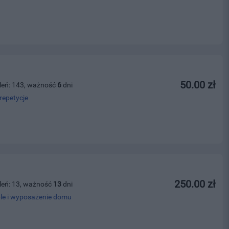
50.00 zł
leń: 143, ważność
6
dni
repetycje
250.00 zł
leń: 13, ważność
13
dni
le i wyposażenie domu