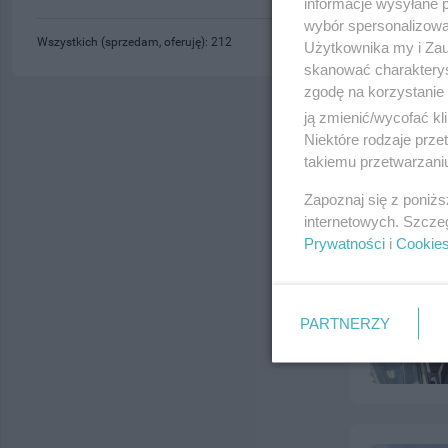
informacje wysyłane 
wybór spersonalizowan
Wszystkich (sprzedam, oferuję): 212
Użytkownika my i Zau
skanować charakterys
zgodę na korzystanie 
ją zmienić/wycofać kl
Niektóre rodzaje prz
takiemu przetwarzaniu
Zapoznaj się z poniż
internetowych. Szcze
Prywatności
i
Cookie
PARTNERZY