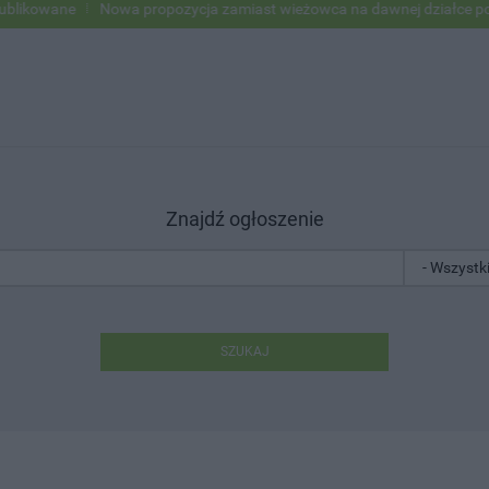
e
Nowa propozycja zamiast wieżowca na dawnej działce po USC
P
Znajdź ogłoszenie
SZUKAJ