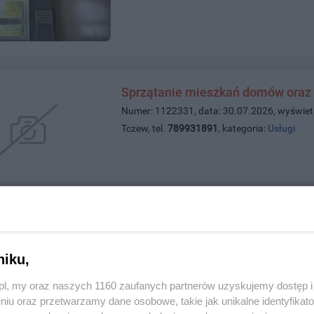
Sprzątanie mieszkań domów oraz 
Numer: 1122331, data: 30.07.2026, wyświet
Tczew, tel.
789931891
, kategoria:
Usługi
Osobę do lepienia pierogów
Numer: 1122309, data: 28.07.2026, wyświet
niku,
Tczew, tel.
535867222
, kategoria:
Praca
z.pl, my oraz naszych 1160 zaufanych partnerów uzyskujemy dostęp
niu oraz przetwarzamy dane osobowe, takie jak unikalne identyfikat