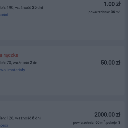
1.00 zł
leń: 190, ważność
25
dni
2
powierzchnia:
36
m
ości
a rączka
50.00 zł
leń: 70, ważność
2
dni
wo i materiały
2000.00 zł
leń: 128, ważność
8
dni
2
powierzchnia:
60
m
, pokoje:
3
ości