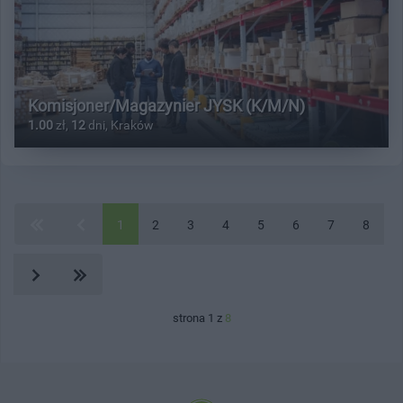
Komisjoner/Magazynier JYSK (K/M/N)
1.00
zł,
12
dni, Kraków
1
2
3
4
5
6
7
8
strona 1 z
8