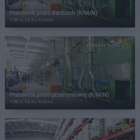
Pracownik pralni Bardusch (K/M/N)
1.00
zł,
12
dni, Kraków
+48505176000
Pracownik pralni przemysłowej (K/M/N)
1.00
zł,
12
dni, Kraków
+48505176000