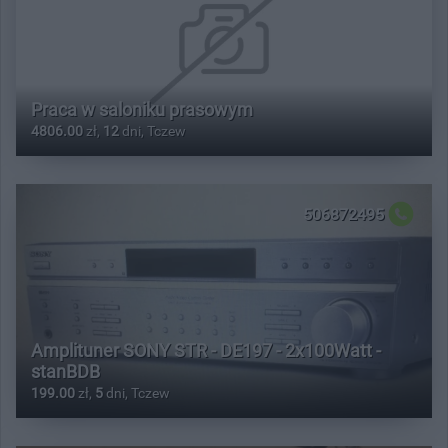
Praca w saloniku prasowym
4806.00
zł,
12
dni, Tczew
506872495
Amplituner SONY STR - DE197 - 2x100Watt -
stanBDB
199.00
zł,
5
dni, Tczew