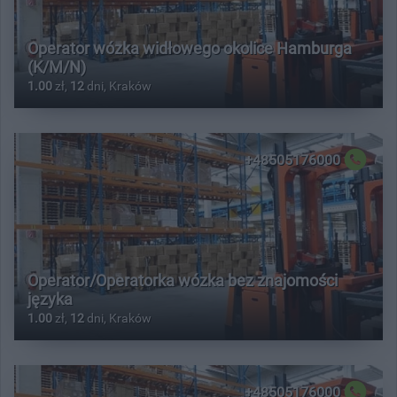
Operator wózka widłowego okolice Hamburga
(K/M/N)
1.00
zł,
12
dni, Kraków
+48505176000
Operator/Operatorka wózka bez znajomości
języka
1.00
zł,
12
dni, Kraków
+48505176000