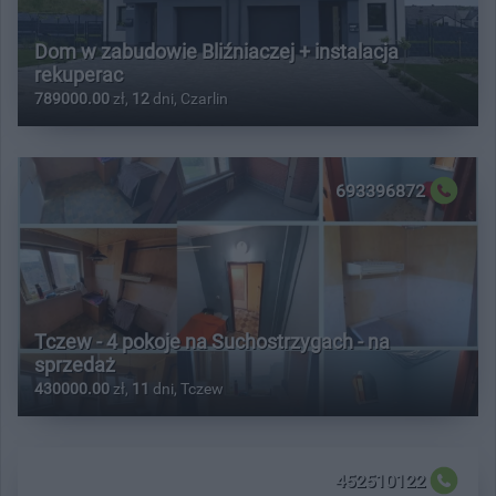
Dom w zabudowie Bliźniaczej + instalacja
rekuperac
789000.00
zł,
12
dni, Czarlin
693396872
Tczew - 4 pokoje na Suchostrzygach - na
sprzedaż
430000.00
zł,
11
dni, Tczew
452510122