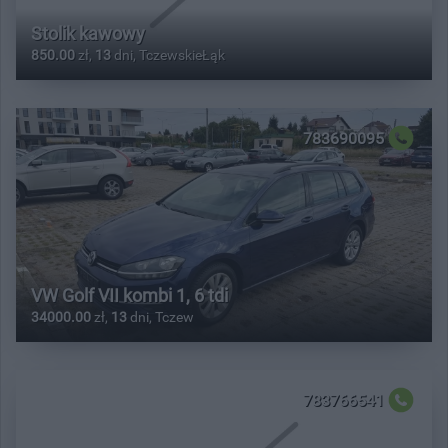
Stolik kawowy
850.00
zł,
13
dni, TczewskieŁąk
783690095
VW Golf VII kombi 1, 6 tdi
34000.00
zł,
13
dni, Tczew
783766541