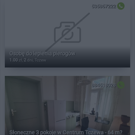
535867222
Osobę do lepienia pierogów
1.00
zł,
2
dni, Tczew
884518028
Słoneczne 3 pokoje w Centrum Tczewa - 64 m?