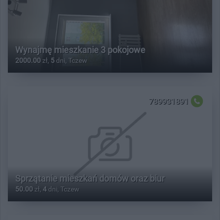
Wynajmę mieszkanie 3 pokojowe
2000.00
zł,
5
dni, Tczew
789931891
Sprzątanie mieszkań domów oraz biur
50.00
zł,
4
dni, Tczew