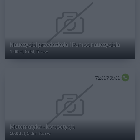
Nauczyciel przedszkola i Pomoc nauczyciela
1.00
zł,
5
dni, Tczew
725070960
Matematyka - korepetycje
50.00
zł,
3
dni, Tczew