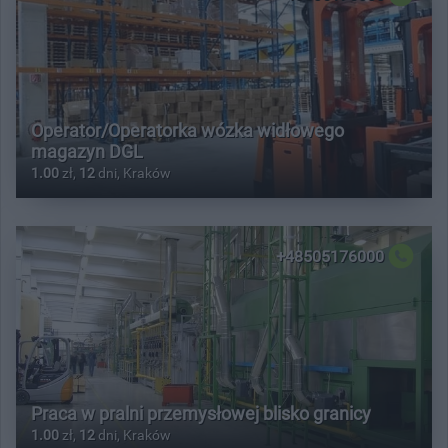
Operator/Operatorka wózka widłowego
magazyn DGL
1.00
zł,
12
dni, Kraków
+48505176000
Praca w pralni przemysłowej blisko granicy
1.00
zł,
12
dni, Kraków