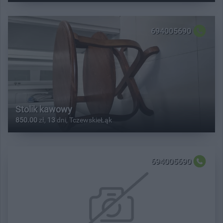
694005690
Stolik kawowy
850.00
zł,
13
dni, TczewskieŁąk
694005690