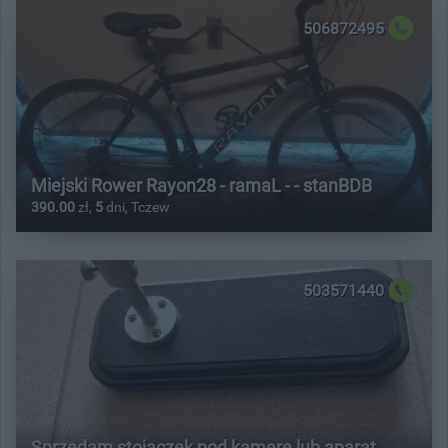
506872495
Miejski Rower Rayon28 - ramaL - - stanBDB
390.00
zł,
5
dni, Tczew
503571440
Sprzedam stojaczek pod kamerę lub aparat