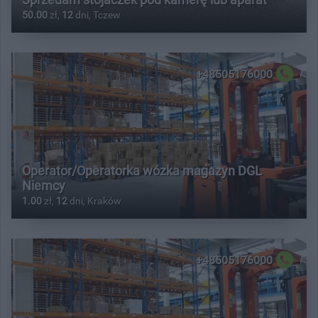
50.00
zł,
12
dni, Tczew
+48505176000
Operator/Operatorka wózka magazyn DGL
Niemcy
1.00
zł,
12
dni, Kraków
+48505176000