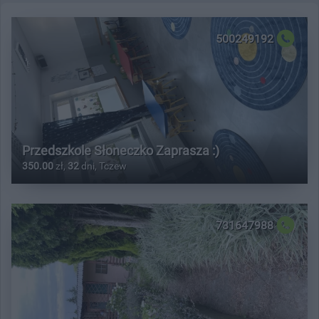
500249192
Przedszkole Słoneczko Zaprasza :)
350.00
zł,
32
dni, Tczew
731647988