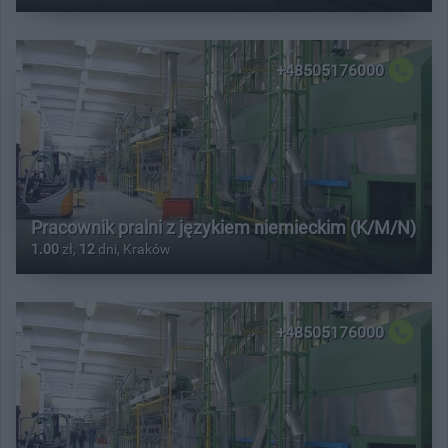
+48505176000
Pracownik pralni z językiem niemieckim (K/M/N)
1.00
zł,
12
dni, Kraków
+48505176000