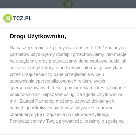
© 2001-2026 Tczew - TCZ.PL Sp. z o.o. Internetowy Serwis Informacyjny Miasta
Tczewa
Drogi Użytkowniku,
Na naszej stronie tcz.pl, my oraz naszych 1162 zaufanych
partnerów uzyskujemy dostęp i przechowujemy informacje
na urządzeniu oraz przetwarzamy dane osobowe, takie jak
unikalne identyfikatory, standardowe informacje wysyłane
przez urządzenie czy dane przeglądania w celu
zapewniania spersonalizowanych reklam, wybór
O FIRMIE
POLITYKA PRYWATNOŚCI
HOSTING
spersonalizowanych treści, pomiar reklam i treści, badanie
REKLAMA
WSPÓŁPRACA
RSS
FACEBOOK
KONTAKT
odbiorców oraz ulepszanie usług. Za zgodą Użytkownika
my i Zaufani Partnerzy możemy używać dokładnych
Nasze serwisy
danych geolokalizacyjnych oraz aktywnie skanować
charakterystykę urządzenia do celów identyfikacji.
Aktualności
Muzyka i kultura
Ponieważ cenimy Twoją prywatność, prosimy o zgodę na
Tcz24
Archiwum wydarzeń
korzystanie z tych technologii poprzez kliknięcie
Kronika Policyjna
Telewizja Internetowa
„Akceptuję”. Zgoda jest dobrowolna i zawsze możesz ją
Kalendarz imprez
Sport