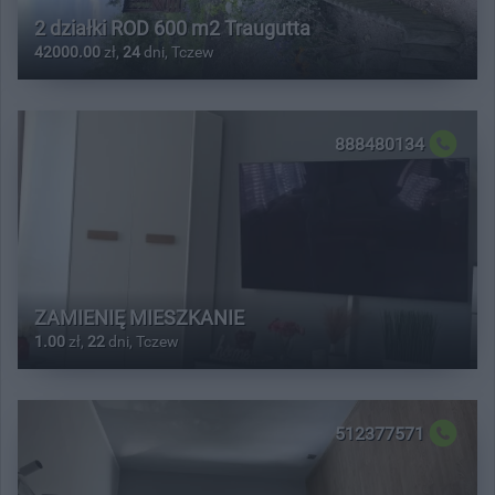
2 działki ROD 600 m2 Traugutta
42000.00
zł,
24
dni, Tczew
888480134
ZAMIENIĘ MIESZKANIE
1.00
zł,
22
dni, Tczew
512377571