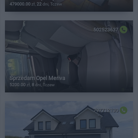
479000.00
zł,
22
dni, Tczew
502523637
Sprzedam Opel Meriva
5200.00
zł,
8
dni, Tczew
797712130