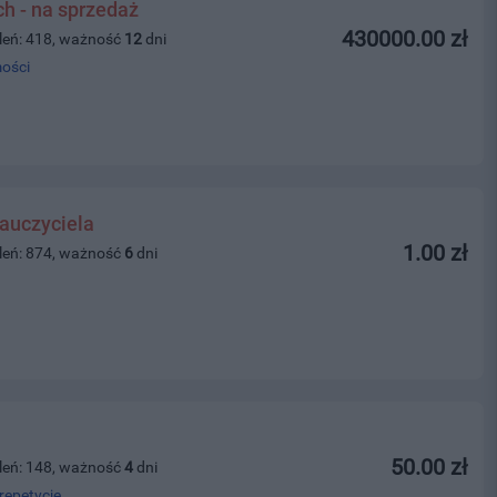
ch - na sprzedaż
430000.00 zł
leń: 418, ważność
12
dni
ości
auczyciela
1.00 zł
leń: 874, ważność
6
dni
50.00 zł
leń: 148, ważność
4
dni
repetycje