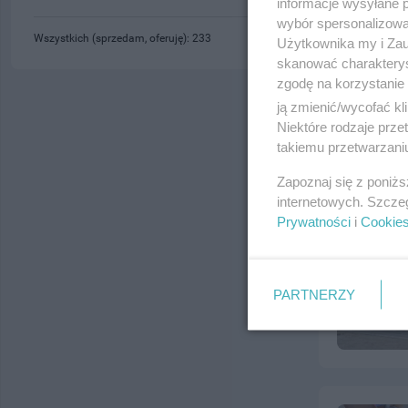
informacje wysyłane 
wybór spersonalizowan
Wszystkich (sprzedam, oferuję): 233
Użytkownika my i Zau
skanować charakterys
zgodę na korzystanie 
ją zmienić/wycofać kl
Niektóre rodzaje prz
takiemu przetwarzaniu
Zapoznaj się z poniż
internetowych. Szcze
Prywatności
i
Cookie
PARTNERZY