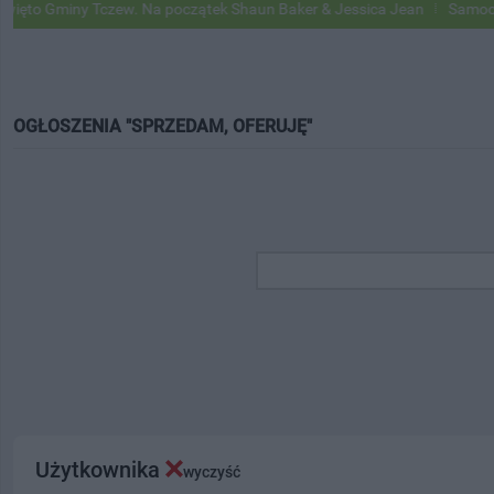
ny Tczew. Na początek Shaun Baker & Jessica Jean
Samochody Google
OGŁOSZENIA "SPRZEDAM, OFERUJĘ"
Użytkownika
wyczyść