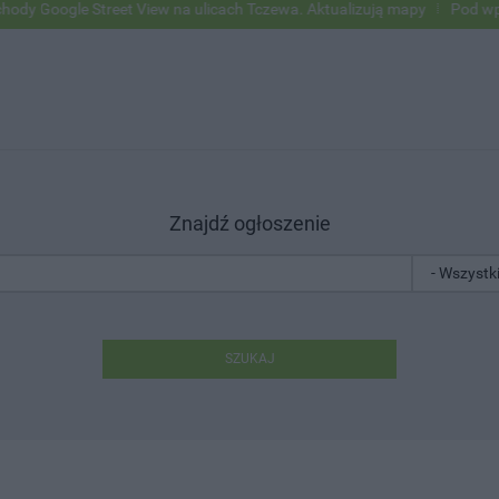
 Street View na ulicach Tczewa. Aktualizują mapy
Pod wpływem alko
Znajdź ogłoszenie
SZUKAJ