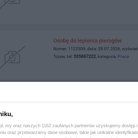
Osobę do lepienia pierogów
Numer: 1122309, data: 28.07.2026, wyświet
Tczew, tel.
535867222
, kategoria:
Praca
Słoneczne 3 pokoje w Centrum Tc
Numer: 1122293, data: 27.07.2026, wyświet
niku,
Tczew, tel.
884518028
, kategoria:
Nieruchom
z.pl, my oraz naszych 1162 zaufanych partnerów uzyskujemy dostęp
niu oraz przetwarzamy dane osobowe, takie jak unikalne identyfikat