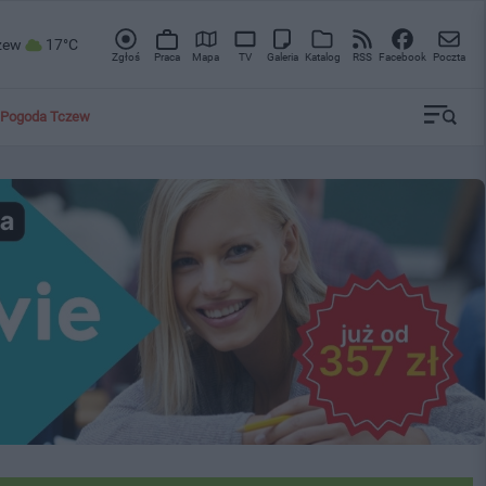
zew
17°C
Zgłoś
Praca
Mapa
TV
Galeria
Katalog
RSS
Facebook
Poczta
Pogoda Tczew