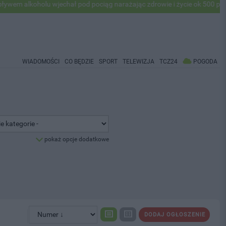
holu wjechał pod pociąg narażając zdrowie i życie ok 500 pasażerów! 
WIADOMOŚCI
CO BĘDZIE
SPORT
TELEWIZJA
TCZ24
POGODA
pokaż opcje dodatkowe
DODAJ OGŁOSZENIE