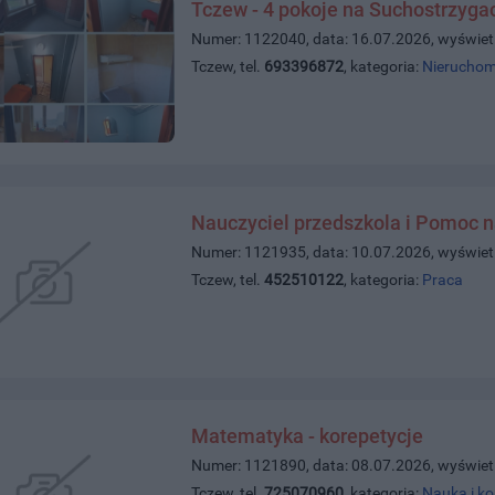
Tczew - 4 pokoje na Suchostrzyga
Numer: 1122040, data: 16.07.2026, wyświet
Tczew, tel.
693396872
, kategoria:
Nieruchom
Nauczyciel przedszkola i Pomoc n
Numer: 1121935, data: 10.07.2026, wyświet
Tczew, tel.
452510122
, kategoria:
Praca
Matematyka - korepetycje
Numer: 1121890, data: 08.07.2026, wyświet
Tczew, tel.
725070960
, kategoria:
Nauka i ko