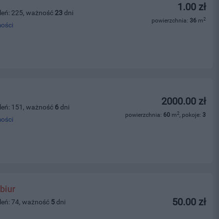
1.00 zł
leń: 225, ważność
23
dni
2
powierzchnia:
36
m
ości
2000.00 zł
leń: 151, ważność
6
dni
2
powierzchnia:
60
m
, pokoje:
3
ości
biur
50.00 zł
leń: 74, ważność
5
dni