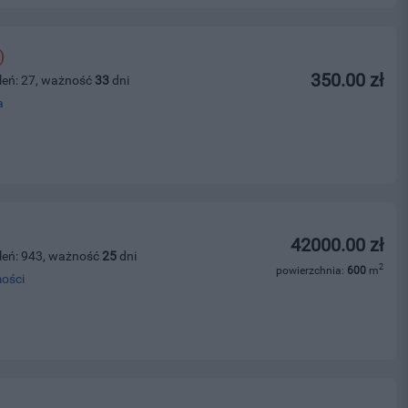
)
350.00 zł
leń: 27, ważność
33
dni
a
42000.00 zł
leń: 943, ważność
25
dni
2
powierzchnia:
600
m
ości