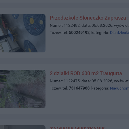
Przedszkole Słoneczko Zaprasza :
Numer: 1122482, data: 06.08.2026, wyświet
Tczew, tel.
500249192
, kategoria:
Dla dzieck
2 działki ROD 600 m2 Traugutta
Numer: 1122475, data: 05.08.2026, wyświet
Tczew, tel.
731647988
, kategoria:
Nieruchom
ZAMIENIĘ MIESZKANIE