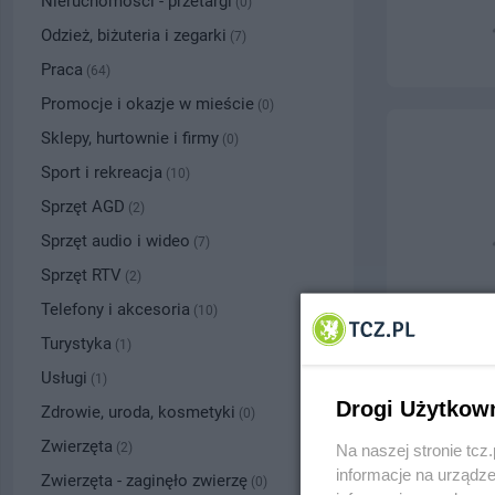
Nieruchomości - przetargi
(0)
Odzież, biżuteria i zegarki
(7)
Praca
(64)
Promocje i okazje w mieście
(0)
Sklepy, hurtownie i firmy
(0)
Sport i rekreacja
(10)
Sprzęt AGD
(2)
Sprzęt audio i wideo
(7)
Sprzęt RTV
(2)
Telefony i akcesoria
(10)
Turystyka
(1)
Usługi
(1)
Drogi Użytkow
Zdrowie, uroda, kosmetyki
(0)
Zwierzęta
(2)
Na naszej stronie tc
informacje na urządze
Zwierzęta - zaginęło zwierzę
(0)