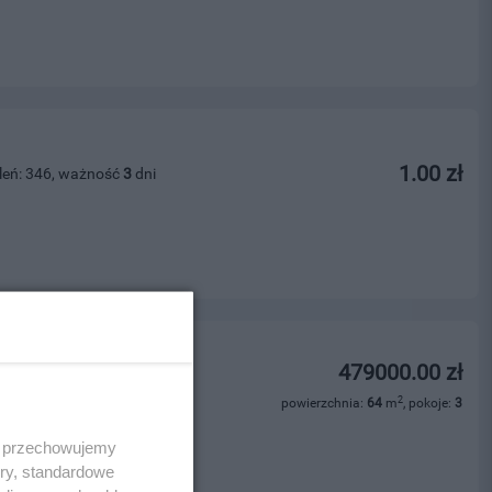
1.00 zł
leń: 346, ważność
3
dni
zewa - 64 m?
479000.00 zł
leń: 212, ważność
23
dni
2
powierzchnia:
64
m
, pokoje:
3
ości
 i przechowujemy
ory, standardowe