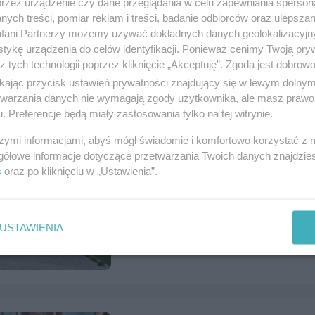
przez urządzenie czy dane przeglądania w celu zapewniania sperson
ych treści, pomiar reklam i treści, badanie odbiorców oraz ulepszan
fani Partnerzy możemy używać dokładnych danych geolokalizacyjn
Sprzedam Opel Meriva
tykę urządzenia do celów identyfikacji. Ponieważ cenimy Twoją pry
z tych technologii poprzez kliknięcie „Akceptuję”. Zgoda jest dobro
Numer: 1122265, data: 27.07.2026, wyświet
ikając przycisk ustawień prywatności znajdujący się w lewym dolny
Tczew, tel.
502523637
, kategoria:
Motoryzac
etwarzania danych nie wymagają zgody użytkownika, ale masz prawo 
. Preferencje będą miały zastosowania tylko na tej witrynie.
szymi informacjami, abyś mógł świadomie i komfortowo korzystać z
gółowe informacje dotyczące przetwarzania Twoich danych znajdzi
s
oraz po kliknięciu w „Ustawienia”.
Dom w zabudowie Bliźniaczej + in
Numer: 1122223, data: 24.07.2026, wyświet
Czarlin, tel.
797712130
, kategoria:
Nierucho
USTAWIENIA