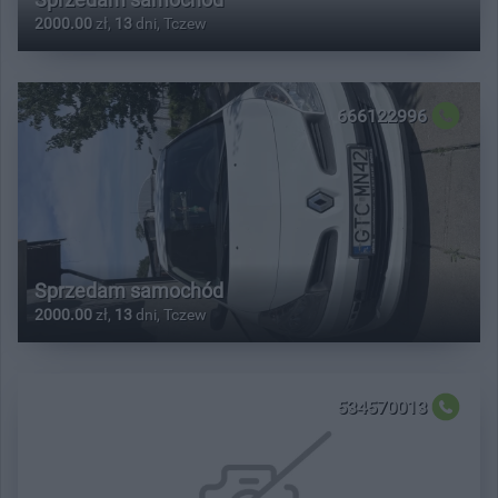
2000.00
zł,
13
dni, Tczew
666122996
Sprzedam samochód
2000.00
zł,
13
dni, Tczew
534570013