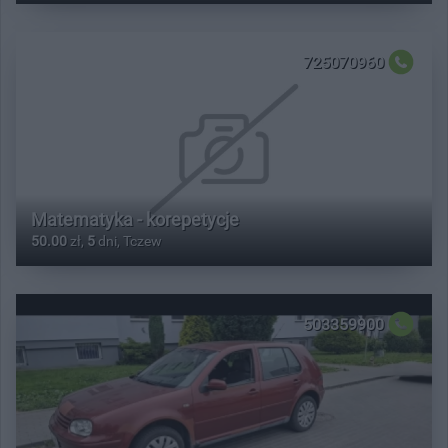
725070960
Matematyka - korepetycje
50.00
zł,
5
dni, Tczew
503359900