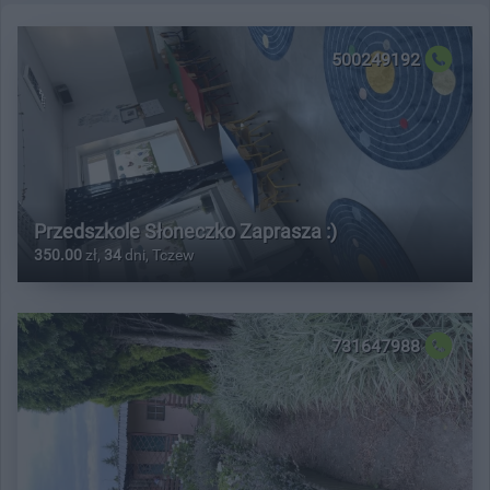
500249192
Przedszkole Słoneczko Zaprasza :)
350.00
zł,
34
dni, Tczew
731647988