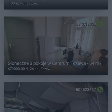
1.00
zł,
4
dni, Tczew
884518028
Słoneczne 3 pokoje w Centrum Tczewa - 64 m?
479000.00
zł,
24
dni, Tczew
502523637