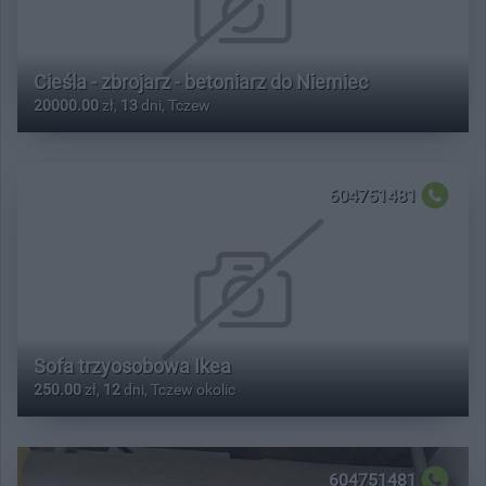
Cieśla - zbrojarz - betoniarz do Niemiec
20000.00
zł,
13
dni, Tczew
604751481
Sofa trzyosobowa Ikea
250.00
zł,
12
dni, Tczew okolic
604751481