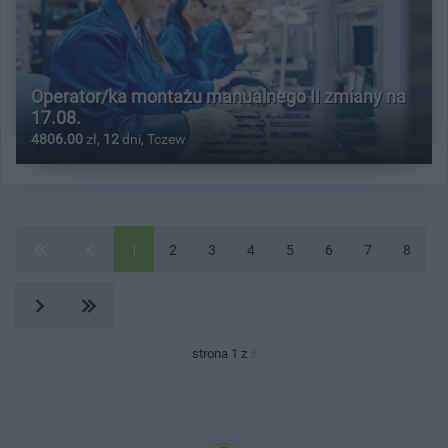
Operator/ka montażu manualnego II zmiany na
17.08.
4806.00
zł,
12
dni, Tczew
1
2
3
4
5
6
7
8
strona 1 z
8