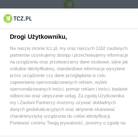
© 2001-2026 Tczew - TCZ.PL Sp. z o.o. Internetowy Serwis Informacyjny Miasta
Tczewa
Drogi Użytkowniku,
Na naszej stronie tcz.pl, my oraz naszych 1162 zaufanych
partnerów uzyskujemy dostęp i przechowujemy informacje
na urządzeniu oraz przetwarzamy dane osobowe, takie jak
unikalne identyfikatory, standardowe informacje wysyłane
przez urządzenie czy dane przeglądania w celu
zapewniania spersonalizowanych reklam, wybór
O FIRMIE
POLITYKA PRYWATNOŚCI
HOSTING
spersonalizowanych treści, pomiar reklam i treści, badanie
REKLAMA
WSPÓŁPRACA
RSS
FACEBOOK
KONTAKT
odbiorców oraz ulepszanie usług. Za zgodą Użytkownika
my i Zaufani Partnerzy możemy używać dokładnych
Nasze serwisy
danych geolokalizacyjnych oraz aktywnie skanować
charakterystykę urządzenia do celów identyfikacji.
Aktualności
Muzyka i kultura
Ponieważ cenimy Twoją prywatność, prosimy o zgodę na
Tcz24
Archiwum wydarzeń
korzystanie z tych technologii poprzez kliknięcie
Kronika Policyjna
Telewizja Internetowa
„Akceptuję”. Zgoda jest dobrowolna i zawsze możesz ją
Kalendarz imprez
Sport