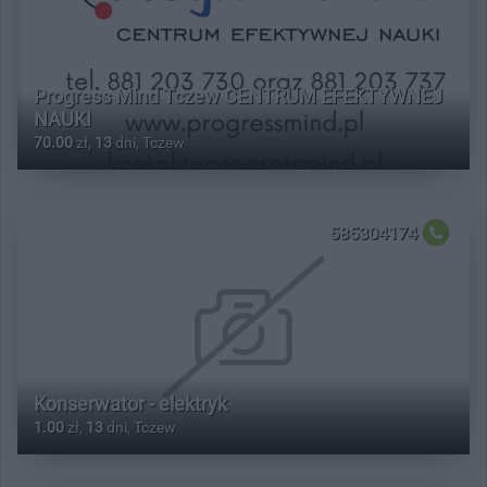
Progress Mind Tczew CENTRUM EFEKTYWNEJ
NAUKI
70.00
zł,
13
dni, Tczew
585304174
Konserwator - elektryk
1.00
zł,
13
dni, Tczew