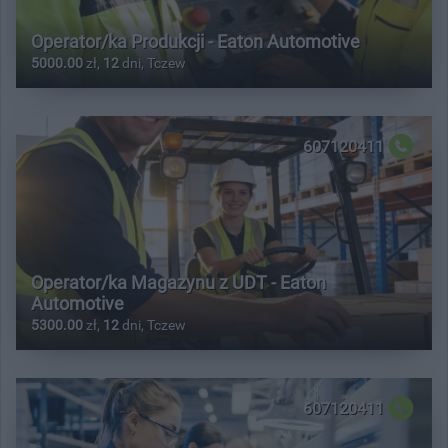
Operator/ka Produkcji - Eaton Automotive
5000.00
zł,
12
dni, Tczew
607120411
Operator/ka Magazynu z UDT - Eaton
Automotive
5300.00
zł,
12
dni, Tczew
607120411