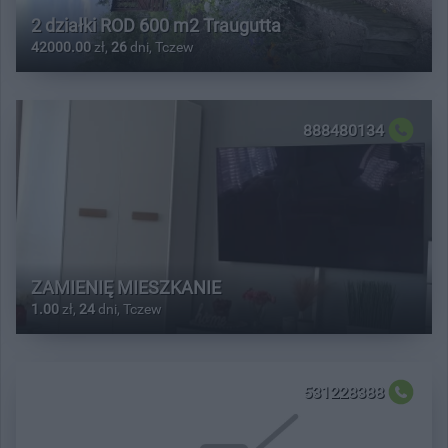
2 działki ROD 600 m2 Traugutta
42000.00
zł,
26
dni, Tczew
888480134
ZAMIENIĘ MIESZKANIE
1.00
zł,
24
dni, Tczew
531228388