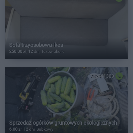
Sofa trzyosobowa Ikea
250.00
zł,
12
dni, Tczew okolic
782441303
Sprzedaż ogórków gruntowych ekologicznych
6.00
zł,
12
dni, Subkowy