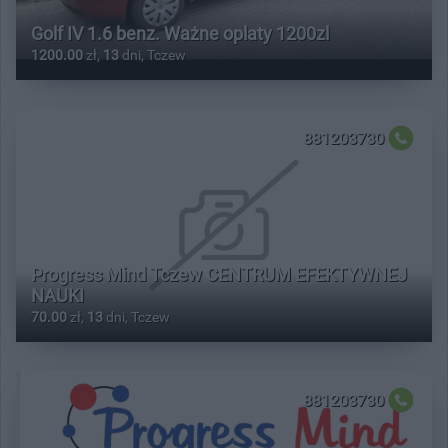
Golf IV 1.6 benz. Ważne oplaty 1200zl
1200.00
zł,
13
dni, Tczew
881203730
Progress Mind Tczew CENTRUM EFEKTYWNEJ
NAUKI
70.00
zł,
13
dni, Tczew
881203730