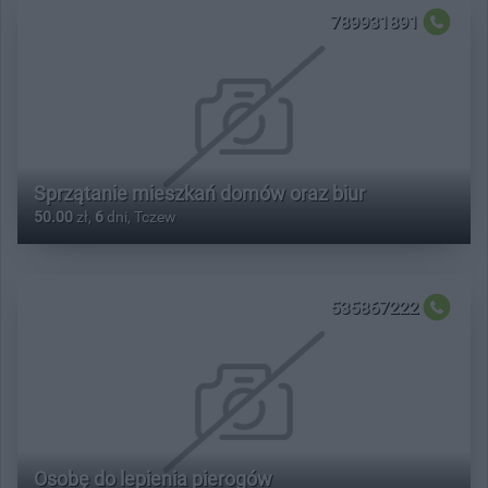
789931891
Sprzątanie mieszkań domów oraz biur
50.00
zł,
6
dni, Tczew
535867222
Osobę do lepienia pierogów