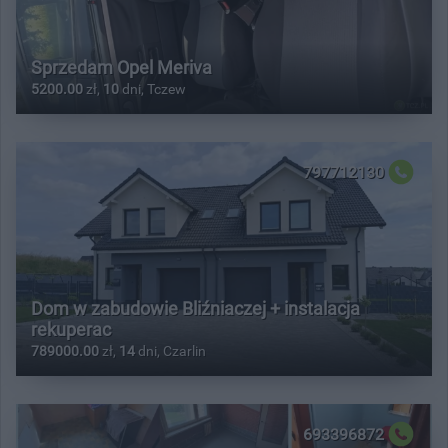
Sprzedam Opel Meriva
5200.00
zł,
10
dni, Tczew
797712130
Dom w zabudowie Bliźniaczej + instalacja
rekuperac
789000.00
zł,
14
dni, Czarlin
693396872