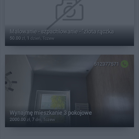
Malowanie - szpachlowanie - "złota rączka
50.00
zł,
1
dzień, Tczew
512377571
Wynajmę mieszkanie 3 pokojowe
2000.00
zł,
7
dni, Tczew