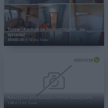
Tczew - 4 pokoje na Suchostrzygach - na
sprzedaż
430000.00
zł,
13
dni, Tczew
452510122
Nauczyciel przedszkola i Pomoc nauczyciela
1.00
zł,
7
dni, Tczew