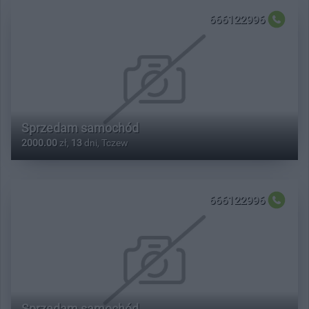
666122996
Sprzedam samochód
2000.00
zł,
13
dni, Tczew
666122996
Sprzedam samochód