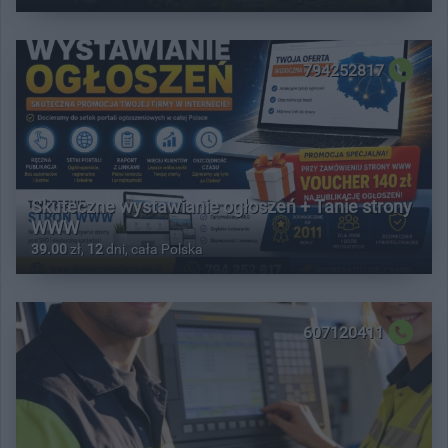
794252817
Skuteczne wystawianie ogłoszeń + Tanie strony
WWW
39.00
zł,
12
dni, cała Polska
607120411