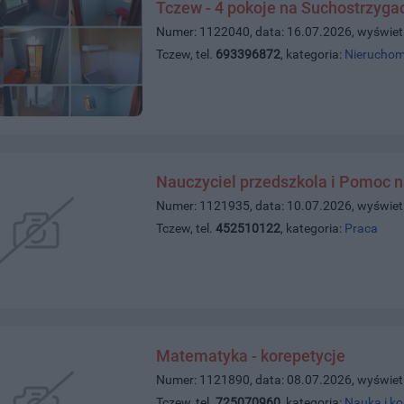
Tczew - 4 pokoje na Suchostrzyga
Numer: 1122040, data: 16.07.2026, wyświet
Tczew, tel.
693396872
, kategoria:
Nieruchom
Nauczyciel przedszkola i Pomoc n
Numer: 1121935, data: 10.07.2026, wyświet
Tczew, tel.
452510122
, kategoria:
Praca
Matematyka - korepetycje
Numer: 1121890, data: 08.07.2026, wyświet
Tczew, tel.
725070960
, kategoria:
Nauka i ko