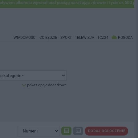
oholu wjechał pod pociąg narażając zdrowie i życie ok 500 pasażerów! 
WIADOMOŚCI
CO BĘDZIE
SPORT
TELEWIZJA
TCZ24
POGODA
pokaż opcje dodatkowe
DODAJ OGŁOSZENIE