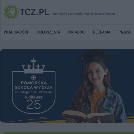
Internetowy Serwis Informacyjny Miasta Tczewa
WIADOMOŚCI
OGŁOSZENIA
KATALOG
REKLAMA
PRACA