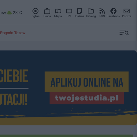
zew
23°C
Zgłoś
Praca
Mapa
TV
Galeria
Katalog
RSS
Facebook
Poczta
Pogoda Tczew