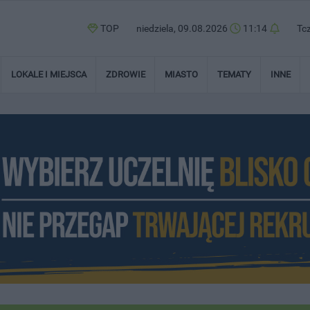
TOP
niedziela, 09.08.2026
11:14
Tc
LOKALE I MIEJSCA
ZDROWIE
MIASTO
TEMATY
INNE