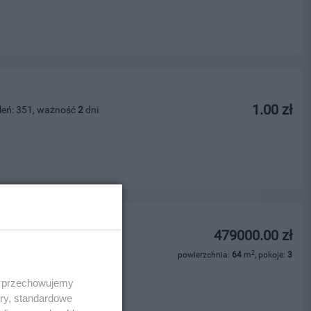
1.00 zł
leń: 351, ważność
2
dni
zewa - 64 m?
479000.00 zł
leń: 218, ważność
22
dni
2
powierzchnia:
64
m
, pokoje:
3
ości
 i przechowujemy
ory, standardowe