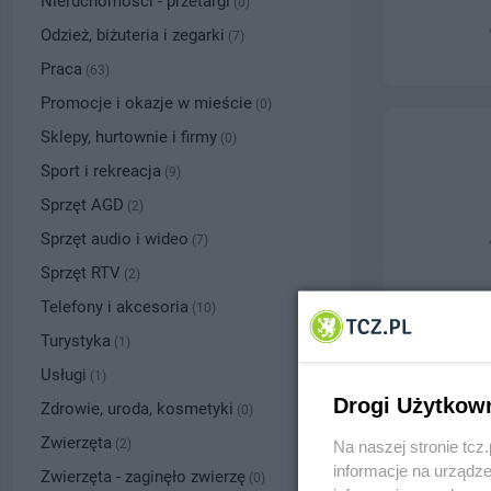
Nieruchomości - przetargi
(0)
Odzież, biżuteria i zegarki
(7)
Praca
(63)
Promocje i okazje w mieście
(0)
Sklepy, hurtownie i firmy
(0)
Sport i rekreacja
(9)
Sprzęt AGD
(2)
Sprzęt audio i wideo
(7)
Sprzęt RTV
(2)
Telefony i akcesoria
(10)
Turystyka
(1)
Usługi
(1)
Drogi Użytkow
Zdrowie, uroda, kosmetyki
(0)
Zwierzęta
(2)
Na naszej stronie tc
informacje na urządze
Zwierzęta - zaginęło zwierzę
(0)