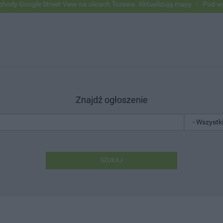
e Street View na ulicach Tczewa. Aktualizują mapy
Pod wpływem alk
Znajdź ogłoszenie
SZUKAJ