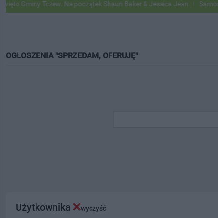
iny Tczew. Na początek Shaun Baker & Jessica Jean
Samochody Googl
OGŁOSZENIA "SPRZEDAM, OFERUJĘ"
Użytkownika
wyczyść