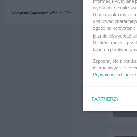
informacje wysyłane 
wybór spersonalizowan
Wszystkich (sprzedam, oferuję): 224
Użytkownika my i Zau
skanować charakterys
zgodę na korzystanie 
ją zmienić/wycofać kl
Niektóre rodzaje prz
takiemu przetwarzaniu
Zapoznaj się z poniż
internetowych. Szcze
Prywatności
i
Cookie
PARTNERZY