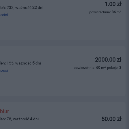
1.00 zł
leń: 233, ważność
22
dni
2
powierzchnia:
36
m
ości
2000.00 zł
leń: 155, ważność
5
dni
2
powierzchnia:
60
m
, pokoje:
3
ości
biur
50.00 zł
leń: 78, ważność
4
dni