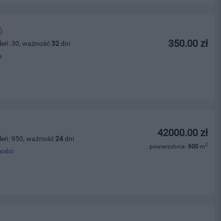
)
350.00 zł
leń: 30, ważność
32
dni
a
42000.00 zł
leń: 950, ważność
24
dni
2
powierzchnia:
600
m
ości