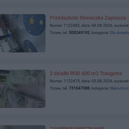
Przedszkole Słoneczko Zaprasza :
Numer: 1122482, data: 06.08.2026, wyświet
Tczew, tel.
500249192
, kategoria:
Dla dzieck
2 działki ROD 600 m2 Traugutta
Numer: 1122475, data: 05.08.2026, wyświet
Tczew, tel.
731647988
, kategoria:
Nieruchom
ZAMIENIĘ MIESZKANIE