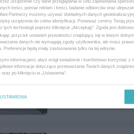
przez urządzenie czy dane przeglądania w celu zapewniania sperson
ych treści, pomiar reklam i treści, badanie odbiorców oraz ulepszan
fani Partnerzy możemy używać dokładnych danych geolokalizacyjn
Sprzedam Opel Meriva
tykę urządzenia do celów identyfikacji. Ponieważ cenimy Twoją pry
z tych technologii poprzez kliknięcie „Akceptuję”. Zgoda jest dobro
Numer: 1122265, data: 27.07.2026, wyświet
ikając przycisk ustawień prywatności znajdujący się w lewym dolny
Tczew, tel.
502523637
, kategoria:
Motoryzac
etwarzania danych nie wymagają zgody użytkownika, ale masz prawo 
. Preferencje będą miały zastosowania tylko na tej witrynie.
szymi informacjami, abyś mógł świadomie i komfortowo korzystać z
gółowe informacje dotyczące przetwarzania Twoich danych znajdzi
s
oraz po kliknięciu w „Ustawienia”.
Dom w zabudowie Bliźniaczej + in
Numer: 1122223, data: 24.07.2026, wyświet
Czarlin, tel.
797712130
, kategoria:
Nierucho
USTAWIENIA