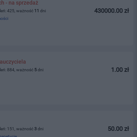
ch - na sprzedaż
430000.00 zł
leń: 425, ważność
11
dni
ości
auczyciela
1.00 zł
leń: 884, ważność
5
dni
50.00 zł
leń: 151, ważność
3
dni
repetycje