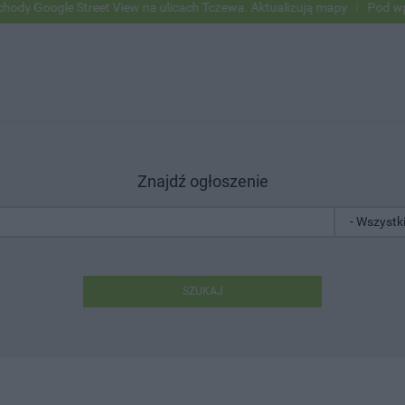
 Street View na ulicach Tczewa. Aktualizują mapy
Pod wpływem alko
Znajdź ogłoszenie
SZUKAJ