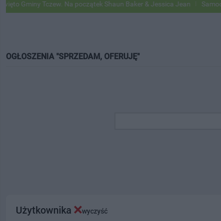
ny Tczew. Na początek Shaun Baker & Jessica Jean
Samochody Google
OGŁOSZENIA "SPRZEDAM, OFERUJĘ"
Użytkownika
wyczyść