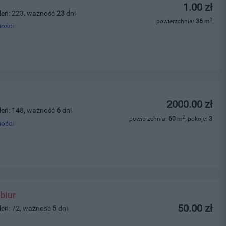
1.00 zł
leń: 223, ważność
23
dni
2
powierzchnia:
36
m
ości
2000.00 zł
leń: 148, ważność
6
dni
2
powierzchnia:
60
m
, pokoje:
3
ości
biur
50.00 zł
leń: 72, ważność
5
dni