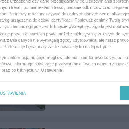
przez urządzenie czy dane przeglądania w celu zapewniania sperson
ych treści, pomiar reklam i treści, badanie odbiorców oraz ulepszan
fani Partnerzy możemy używać dokładnych danych geolokalizacyjn
Sprzedam Opel Meriva
tykę urządzenia do celów identyfikacji. Ponieważ cenimy Twoją pry
z tych technologii poprzez kliknięcie „Akceptuję”. Zgoda jest dobro
Numer: 1122265, data: 27.07.2026, wyświet
ikając przycisk ustawień prywatności znajdujący się w lewym dolny
Tczew, tel.
502523637
, kategoria:
Motoryzac
etwarzania danych nie wymagają zgody użytkownika, ale masz prawo 
. Preferencje będą miały zastosowania tylko na tej witrynie.
szymi informacjami, abyś mógł świadomie i komfortowo korzystać z
gółowe informacje dotyczące przetwarzania Twoich danych znajdzi
s
oraz po kliknięciu w „Ustawienia”.
Dom w zabudowie Bliźniaczej + in
Numer: 1122223, data: 24.07.2026, wyświet
Czarlin, tel.
797712130
, kategoria:
Nierucho
USTAWIENIA