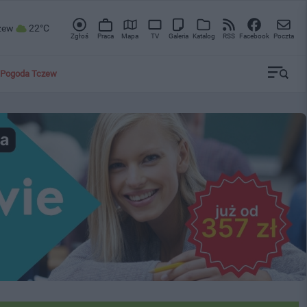
zew
22°C
Zgłoś
Praca
Mapa
TV
Galeria
Katalog
RSS
Facebook
Poczta
Pogoda Tczew