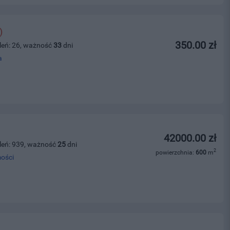
)
350.00 zł
leń: 26, ważność
33
dni
a
42000.00 zł
leń: 939, ważność
25
dni
2
powierzchnia:
600
m
ości