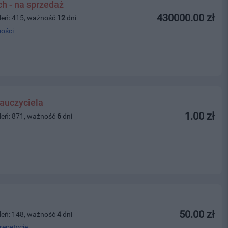
ch - na sprzedaż
430000.00 zł
leń: 415, ważność
12
dni
ości
auczyciela
1.00 zł
leń: 871, ważność
6
dni
50.00 zł
leń: 148, ważność
4
dni
repetycje