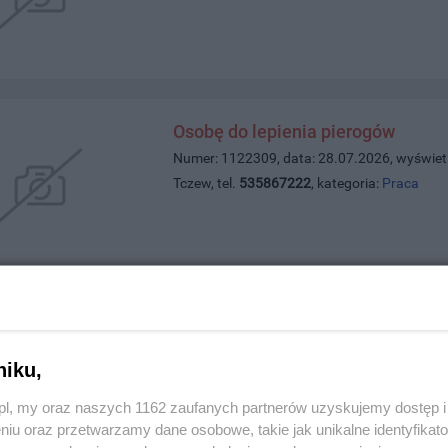
Osobę do lepienia pierogów
Numer: 1122309, data: 28.07.2026, wyświet
Tczew, tel.
535867222
, kategoria:
Praca
Słoneczne 3 pokoje w Centrum Tc
Numer: 1122293, data: 27.07.2026, wyświet
niku,
Tczew, tel.
884518028
, kategoria:
Nieruchom
z.pl, my oraz naszych 1162 zaufanych partnerów uzyskujemy dostęp
niu oraz przetwarzamy dane osobowe, takie jak unikalne identyfikat