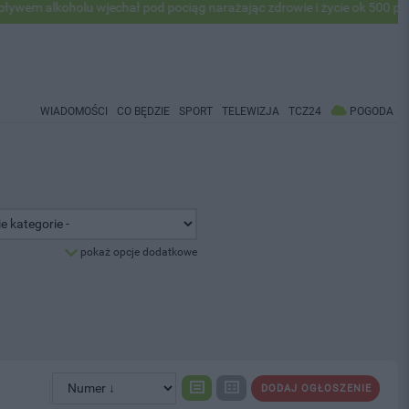
holu wjechał pod pociąg narażając zdrowie i życie ok 500 pasażerów! 
WIADOMOŚCI
CO BĘDZIE
SPORT
TELEWIZJA
TCZ24
POGODA
pokaż opcje dodatkowe
DODAJ OGŁOSZENIE