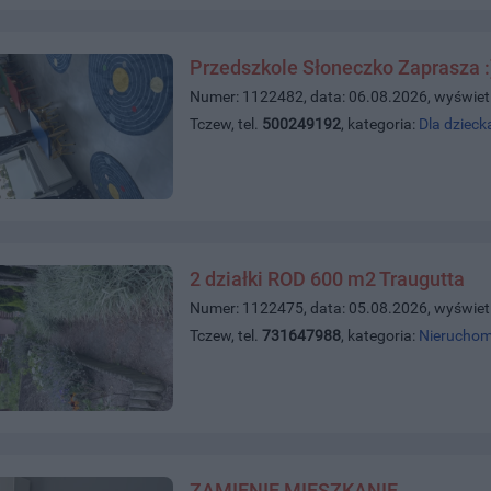
Przedszkole Słoneczko Zaprasza :
Numer: 1122482, data: 06.08.2026, wyświet
Tczew, tel.
500249192
, kategoria:
Dla dzieck
2 działki ROD 600 m2 Traugutta
Numer: 1122475, data: 05.08.2026, wyświet
Tczew, tel.
731647988
, kategoria:
Nieruchom
ZAMIENIĘ MIESZKANIE