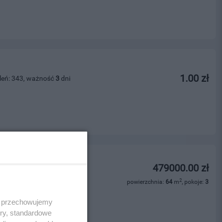
1.00 zł
leń: 343, ważność
3
dni
zewa - 64 m?
479000.00 zł
leń: 211, ważność
23
dni
2
powierzchnia:
64
m
, pokoje:
3
ości
 i przechowujemy
ory, standardowe