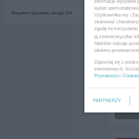
informacje wysyłane 
wybór spersonalizowan
Wszystkich (sprzedam, oferuję): 233
Użytkownika my i Zau
skanować charakterys
zgodę na korzystanie 
ją zmienić/wycofać kl
Niektóre rodzaje prz
takiemu przetwarzaniu
Zapoznaj się z poniż
internetowych. Szcze
Prywatności
i
Cookie
PARTNERZY