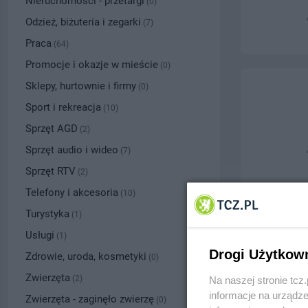
Nieruchomości - przetargi
(0)
Odzież, biżuteria i zegarki
(7)
Praca
(64)
Promocje i okazje w mieście
(0)
Sklepy, hurtownie i firmy
(0)
Sport i rekreacja
(10)
Sprzęt AGD
(2)
Sprzęt audio i wideo
(7)
Sprzęt RTV
(2)
Telefony i akcesoria
(10)
Turystyka
(1)
Usługi
(1)
Drogi Użytkow
Zdrowie, uroda, kosmetyki
(0)
Zwierzęta
(2)
Na naszej stronie tc
informacje na urządze
Zwierzęta - zaginęło zwierzę
(0)