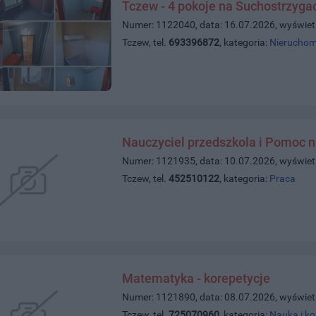
Tczew - 4 pokoje na Suchostrzyga
Numer: 1122040, data: 16.07.2026, wyświet
Tczew, tel.
693396872
, kategoria:
Nieruchom
Nauczyciel przedszkola i Pomoc n
Numer: 1121935, data: 10.07.2026, wyświet
Tczew, tel.
452510122
, kategoria:
Praca
Matematyka - korepetycje
Numer: 1121890, data: 08.07.2026, wyświet
Tczew, tel.
725070960
, kategoria:
Nauka i ko