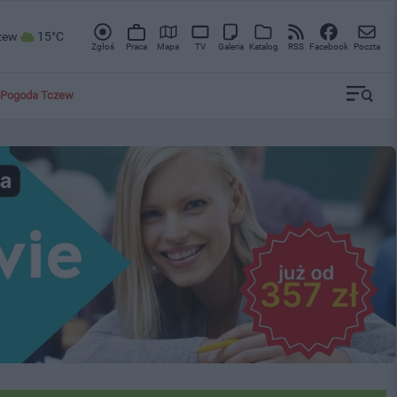
zew
15°C
Zgłoś
Praca
Mapa
TV
Galeria
Katalog
RSS
Facebook
Poczta
Pogoda Tczew