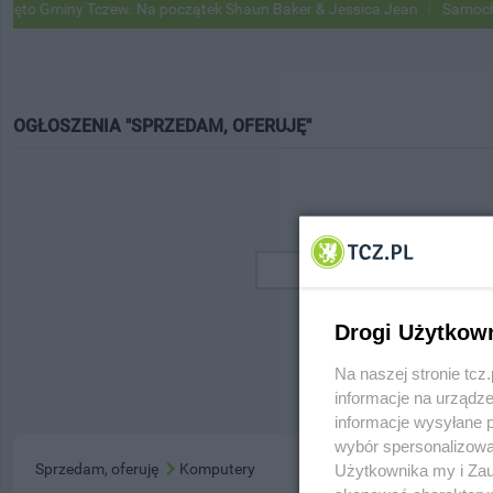
o Gminy Tczew. Na początek Shaun Baker & Jessica Jean
Samochody 
OGŁOSZENIA "SPRZEDAM, OFERUJĘ"
Drogi Użytkow
Na naszej stronie tc
informacje na urządze
informacje wysyłane 
wybór spersonalizowan
Sprzedam, oferuję
Komputery
Użytkownika my i Zau