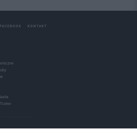
FACEBOOK
KONTAKT
omiczne
luby
ie
iasta
 Tczew