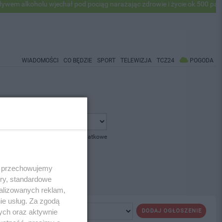
 alkoholu wjechał pod pociąg narażając zdrowie i życie ok 500 pasaże
WIADOMOŚCI
CO BĘDZIE
SPORT
TELEWIZJA
TCZ24
POGODA
pokaż opcje dodatkowe
 i przechowujemy
ory, standardowe
alizowanych reklam,
ie usług. Za zgodą
ych oraz aktywnie
DODAJ OGŁOSZENIE