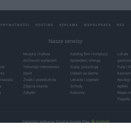
 PRYWATNOŚCI
HOSTING
REKLAMA
WSPÓŁPRACA
RSS
Nasze serwisy
Muzyka i kultura
Katalog firm i instytucji
Lokale
Archiwum wydarzeń
Sprzedam, oferuję
gastron
jna
Telewizja Internetowa
Kupię, poszukuję
Puby i k
rez
Sport
Oddam za darmo
Kawiarn
i masażu
Żłobki i przedszkola
Lekarze i szpitale
Noclegi
a
Zdjęcia miasta
Schody
Apteki
a
Zabytki
Kościoły
Mapa m
Pogoda
Zainstaluj aplikację Tcz.pl w Google Play:
Android