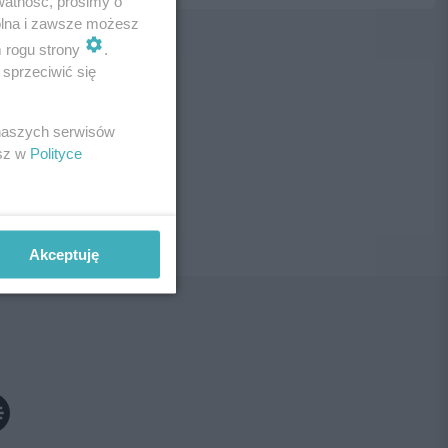
watność, prosimy o
wolna i zawsze możesz
m rogu strony
.
sprzeciwić się
ne!
 naszych serwisów
esz w
Polityce
Akceptuję