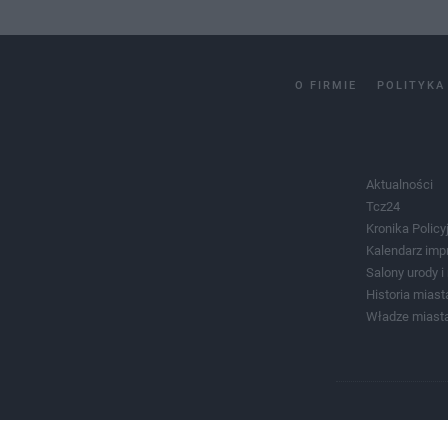
O FIRMIE
POLITYKA
Aktualności
Tcz24
Kronika Policy
Kalendarz imp
Salony urody 
Historia miast
Władze miast