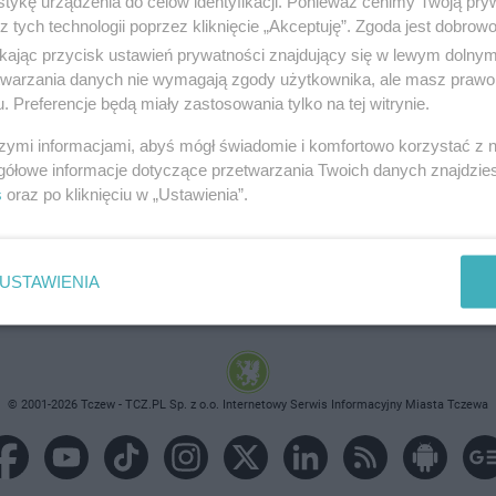
tykę urządzenia do celów identyfikacji. Ponieważ cenimy Twoją pry
z tych technologii poprzez kliknięcie „Akceptuję”. Zgoda jest dobro
ikając przycisk ustawień prywatności znajdujący się w lewym dolny
etwarzania danych nie wymagają zgody użytkownika, ale masz prawo 
. Preferencje będą miały zastosowania tylko na tej witrynie.
brane ogłoszenie nie istnieje lub nie jest jeszcze aktyw
szymi informacjami, abyś mógł świadomie i komfortowo korzystać z
gółowe informacje dotyczące przetwarzania Twoich danych znajdzi
s
oraz po kliknięciu w „Ustawienia”.
USTAWIENIA
© 2001-2026 Tczew - TCZ.PL Sp. z o.o. Internetowy Serwis Informacyjny Miasta Tczewa