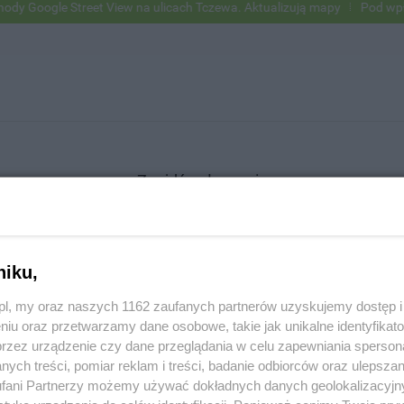
Google Street View na ulicach Tczewa. Aktualizują mapy
Pod wpływem
Znajdź ogłoszenie
niku,
SZUKAJ
z.pl, my oraz naszych 1162 zaufanych partnerów uzyskujemy dostęp
niu oraz przetwarzamy dane osobowe, takie jak unikalne identyfikat
przez urządzenie czy dane przeglądania w celu zapewniania sperson
ych treści, pomiar reklam i treści, badanie odbiorców oraz ulepszan
fani Partnerzy możemy używać dokładnych danych geolokalizacyjn