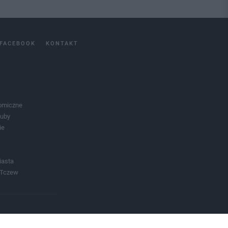
FACEBOOK
KONTAKT
omiczne
luby
ie
iasta
 Tczew