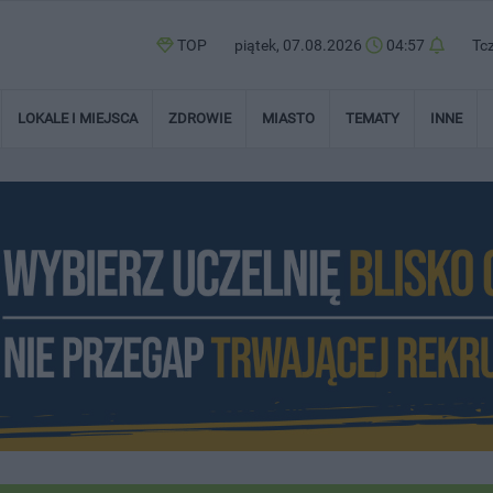
TOP
piątek, 07.08.2026
04:57
Tc
LOKALE I MIEJSCA
ZDROWIE
MIASTO
TEMATY
INNE