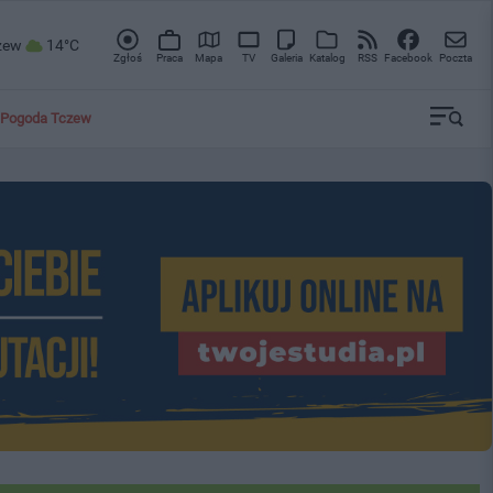
zew
14°C
Zgłoś
Praca
Mapa
TV
Galeria
Katalog
RSS
Facebook
Poczta
Pogoda Tczew