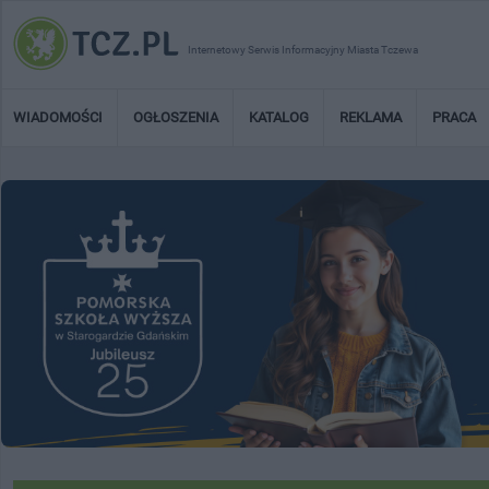
Internetowy Serwis Informacyjny Miasta Tczewa
WIADOMOŚCI
OGŁOSZENIA
KATALOG
REKLAMA
PRACA