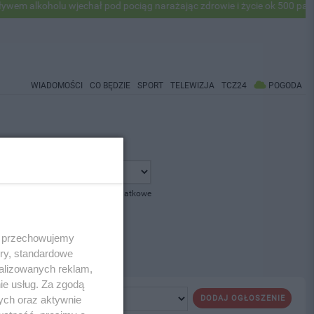
 alkoholu wjechał pod pociąg narażając zdrowie i życie ok 500 pasaże
WIADOMOŚCI
CO BĘDZIE
SPORT
TELEWIZJA
TCZ24
POGODA
pokaż opcje dodatkowe
 i przechowujemy
ory, standardowe
alizowanych reklam,
ie usług. Za zgodą
ych oraz aktywnie
DODAJ OGŁOSZENIE