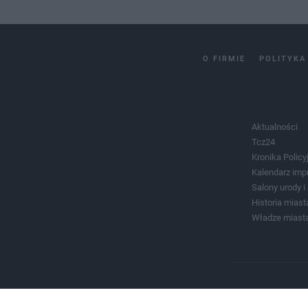
O FIRMIE
POLITYKA
Aktualności
Tcz24
Kronika Policy
Kalendarz imp
Salony urody 
Historia miast
Władze miast