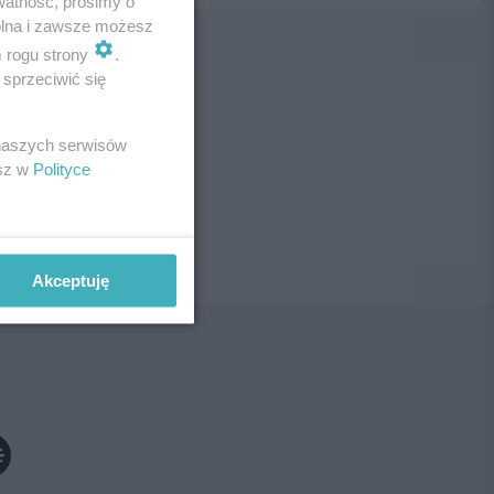
watność, prosimy o
wolna i zawsze możesz
m rogu strony
.
sprzeciwić się
ne!
 naszych serwisów
esz w
Polityce
Akceptuję