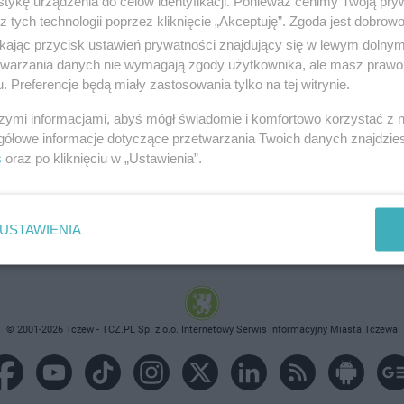
tykę urządzenia do celów identyfikacji. Ponieważ cenimy Twoją pry
z tych technologii poprzez kliknięcie „Akceptuję”. Zgoda jest dobro
ikając przycisk ustawień prywatności znajdujący się w lewym dolny
etwarzania danych nie wymagają zgody użytkownika, ale masz prawo 
. Preferencje będą miały zastosowania tylko na tej witrynie.
brane ogłoszenie nie istnieje lub nie jest jeszcze aktyw
szymi informacjami, abyś mógł świadomie i komfortowo korzystać z
gółowe informacje dotyczące przetwarzania Twoich danych znajdzi
s
oraz po kliknięciu w „Ustawienia”.
USTAWIENIA
© 2001-2026 Tczew - TCZ.PL Sp. z o.o. Internetowy Serwis Informacyjny Miasta Tczewa