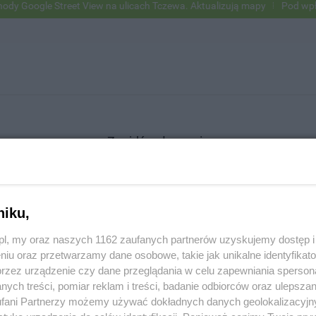
Google Street View na ulicach Tczewa. Aktualizują mapy
Pod wpływem
Znajdź ogłoszenie
niku,
SZUKAJ
z.pl, my oraz naszych 1162 zaufanych partnerów uzyskujemy dostęp
niu oraz przetwarzamy dane osobowe, takie jak unikalne identyfikat
przez urządzenie czy dane przeglądania w celu zapewniania sperson
ych treści, pomiar reklam i treści, badanie odbiorców oraz ulepszan
fani Partnerzy możemy używać dokładnych danych geolokalizacyjn