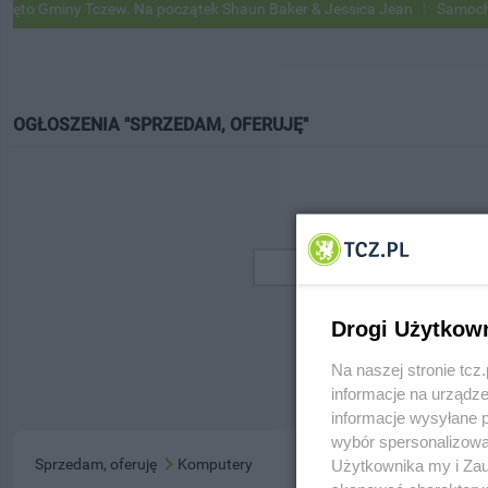
o Gminy Tczew. Na początek Shaun Baker & Jessica Jean
Samochody 
OGŁOSZENIA "SPRZEDAM, OFERUJĘ"
Drogi Użytkow
Na naszej stronie tc
informacje na urządze
informacje wysyłane 
wybór spersonalizowan
Sprzedam, oferuję
Komputery
Użytkownika my i Zau