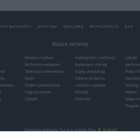
 PRYWATNOŚCI
HOSTING
REKLAMA
WSPÓŁPRACA
RSS
Nasze serwisy
Muzyka i kultura
Katalog firm i instytucji
Lokale
Archiwum wydarzeń
Sprzedam, oferuję
gastron
jna
Telewizja Internetowa
Kupię, poszukuję
Puby i k
rez
Sport
Oddam za darmo
Kawiarn
i masażu
Żłobki i przedszkola
Lekarze i szpitale
Noclegi
a
Zdjęcia miasta
Schody
Apteki
a
Zabytki
Kościoły
Mapa m
Pogoda
Zainstaluj aplikację Tcz.pl w Google Play:
Android